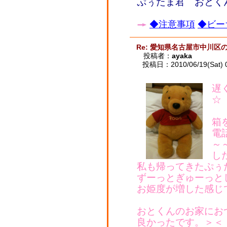
ぷぅたま君 おとくん
◆注意事項
◆ビー
Re: 愛知県名古屋市中川区
投稿者：
ayaka
投稿日：2010/06/19(Sat) 
遅
☆
箱
電
～
し
私も帰ってきたぷぅ
ずーっとぎゅーっと
お姫度が増した感じ
おとくんのお家にお
良かったです。＞＜