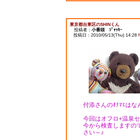
東京都台東区のSHINくん
投稿者：
小番頭 ｼﾞｬｯｷｰ
投稿日：2010/05/13(Thu) 14:28
付添さんのｵﾅﾏｴは
今回はオフロ+温泉
今から検査しますの
さい～♪