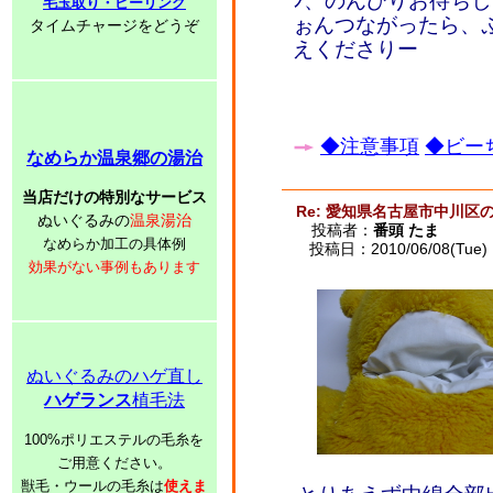
ﾝ、のんびりお待ち
毛玉取り・ピーリング
ぉんつながったら、
タイムチャージをどうぞ
えくださりー
◆注意事項
◆ビーち
なめらか温泉郷の湯治
当店だけの特別なサービス
Re: 愛知県名古屋市中川区
ぬいぐるみの
温泉湯治
投稿者：
番頭 たま
なめらか加工の具体例
投稿日：2010/06/08(Tue) 
効果がない事例もあります
ぬいぐるみのハゲ直し
ハゲランス
植毛法
100%ポリエステルの毛糸を
ご用意ください。
獣毛・ウールの毛糸は
使えま