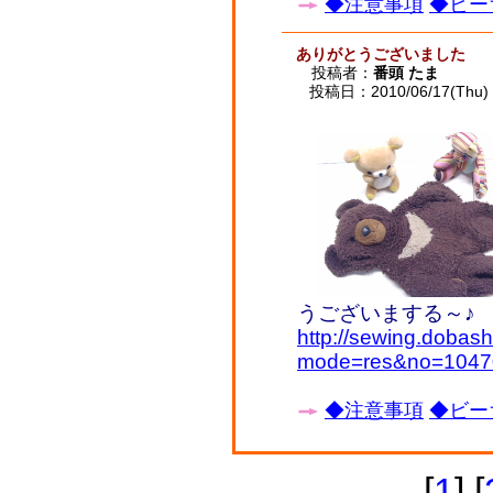
◆注意事項
◆ビー
ありがとうございました
投稿者：
番頭 たま
投稿日：2010/06/17(Thu) 
うございまする～♪
http://sewing.dobash
mode=res&no=1047
◆注意事項
◆ビー
[
1
] [