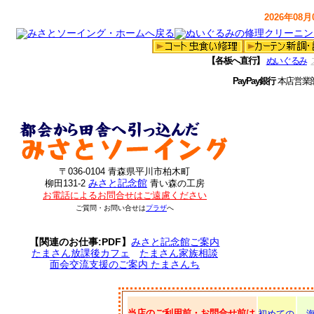
2026年08月0
【各板へ直行】
ぬいぐるみ
PayPay銀行
本店営業
〒036-0104 青森県平川市柏木町
みさと記念館
柳田131-2
青い森の工房
お電話によるお問合せはご遠慮ください
ご質問・お問い合せは
プラザ
へ
【関連のお仕事:PDF】
みさと記念館ご案内
たまさん放課後カフェ
たまさん家族相談
面会交流支援のご案内 たまさんち
当店のご利用前・お問合せ前は
初めての