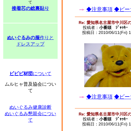
て
接着芯の総裏貼り
◆注意事項
◆ビー
Re: 愛知県名古屋市中川区
投稿者：
小番頭 ｼﾞｬｯｷｰ
投稿日：2010/06/11(Fri) 1
ぬいぐるみの服
作りと
ドレスアップ
ビビビ材団
について
ムルヒャ普及協会につい
て
◆注意事項
◆ビー
ぬいぐるみ健康診断
ぬいぐるみ懇親会につい
Re: 愛知県名古屋市中川区
投稿者：
小番頭 ｼﾞｬｯｷｰ
て
投稿日：2010/06/11(Fri) 1