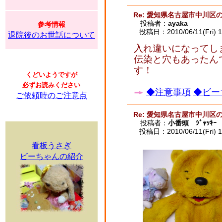
Re: 愛知県名古屋市中川区
投稿者：
ayaka
参考情報
投稿日：2010/06/11(Fri) 1
退院後のお世話について
入れ違いになってし
伝染と穴もあったん
す！
くどいようですが
必ずお読みください
◆注意事項
◆ビー
ご依頼時のご注意点
Re: 愛知県名古屋市中川区
投稿者：
小番頭 ｼﾞｬｯｷｰ
投稿日：2010/06/11(Fri) 1
看板うさぎ
ビーちゃんの紹介