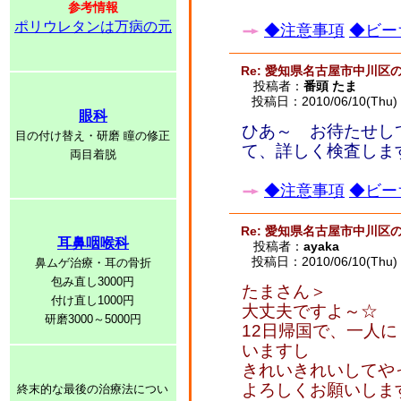
参考情報
ポリウレタンは万病の元
◆注意事項
◆ビー
Re: 愛知県名古屋市中川区
投稿者：
番頭 たま
投稿日：2010/06/10(Thu) 
眼科
ひあ～ お待たせして
目の付け替え・研磨 瞳の修正
て、詳しく検査しま
両目着脱
◆注意事項
◆ビー
Re: 愛知県名古屋市中川区
耳鼻咽喉科
投稿者：
ayaka
投稿日：2010/06/10(Thu) 
鼻ムゲ治療・耳の骨折
包み直し3000円
たまさん＞
付け直し1000円
大丈夫ですよ～☆
研磨3000～5000円
12日帰国で、一人
いますし
きれいきれいしてや
よろしくお願いしま
終末的な最後の治療法につい