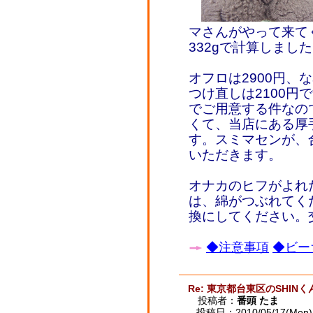
マさんがやって来てく
332gで計算しまし
オフロは2900円、
つけ直しは2100円
でご用意する件なの
くて、当店にある厚
す。スミマセンが、
いただきます。
オナカのヒフがよれ
は、綿がつぶれてく
換にしてください。交
◆注意事項
◆ビー
Re: 東京都台東区のSHINく
投稿者：
番頭 たま
投稿日：2010/05/17(Mon) 