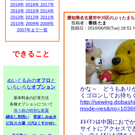
2019年
2018年
2017年
2016年
2015年
2014年
2013年
2012年
2011年
愛知県名古屋市中川区のぷぅたまち
投稿者：
番頭 たま
2010年
2009年
2008年
投稿日：2010/06/08(Tue) 18:51
2007年まで一覧
できること
ぬいぐるみの
オフロ
と
いろいろな
オプション
かな～ どうもあり
くゴロンしてお待ち
基本料金の計算方法
http://sewing.dobash
各種オプションについて
mode=res&no=1036
洗う前の特別な処置
綿出し別洗い
音波しみぬき
ｵﾈｲﾁﾝは中国にお
ビ白スカ湯（びはくすかゆ）
サイトにアクセスでき