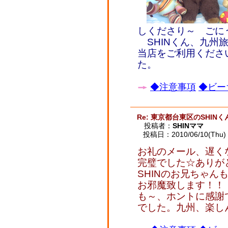
しくださり～ ごに
SHINくん、九州
当店をご利用くださ
た。
◆注意事項
◆ビー
Re: 東京都台東区のSHINく
投稿者：
SHINママ
投稿日：2010/06/10(Thu) 
お礼のメール、遅く
完璧でした☆ありが
SHINのお兄ちゃん
お邪魔致します！！
も～、ホントに感謝
でした。九州、楽し