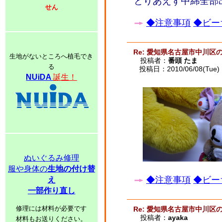
とりあえず中綿全部
せん
◆注意事項
◆ビー
Re: 愛知県名古屋市中川区
生地がないところへ植毛でき
投稿者：
番頭 たま
る
投稿日：2010/06/08(Tue) 
NUiDA
誕生！
ぬいぐるみ修理
服や身体の
生地の付け替
◆注意事項
◆ビー
え
一部作り直し
修理には材料が必要です
Re: 愛知県名古屋市中川区
投稿者：
ayaka
材料もお送りください。