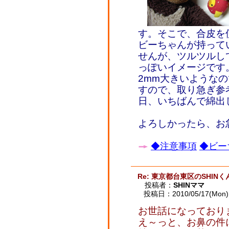
す。そこで、合皮を
ビーちゃんが持って
せんが、ツルツルし
っぽいイメージです
2mm大きいような
すので、取り急ぎ参
日、いちばんで綿出
よろしかったら、お
◆注意事項
◆ビー
Re: 東京都台東区のSHINく
投稿者：
SHINママ
投稿日：2010/05/17(Mon) 
お世話になっており
え～っと、お鼻の件