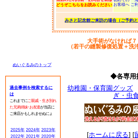
お客様へ
ご
どうぞこちらをお読みください
みさと記念館ご来訪の場合（ご予約と
大手術がなければ７
（若干の縫製修復処置＋洗
ぬいぐるみのトップ
◆各専用
幼稚園・保育園グッズ
過去事例を検索するに
は
ぎ・虫
これまでに
ご親戚・生き別れ
た兄弟姉妹･お友達
が当店に
ご来店かもしれませぬにょ
2025年
2024年
2023年
[
ホームに戻る
] [
2022年
2021年
2020年