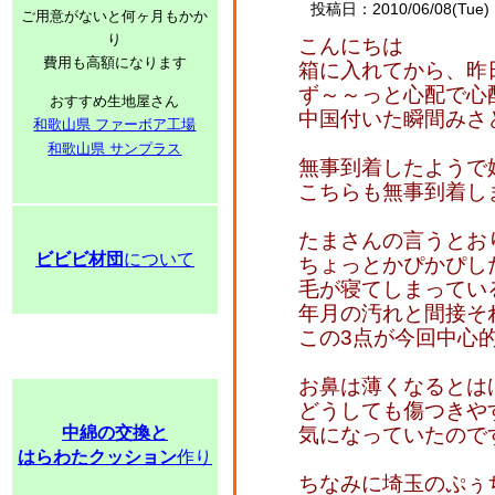
投稿日：2010/06/08(Tue) 
ご用意がないと何ヶ月もかか
り
こんにちは
費用も高額になります
箱に入れてから、昨
ず～～っと心配で心
おすすめ生地屋さん
中国付いた瞬間みさ
和歌山県 ファーボア工場
和歌山県 サンプラス
無事到着したようで
こちらも無事到着し
たまさんの言うとお
ビビビ材団
について
ちょっとかぴかぴし
毛が寝てしまってい
年月の汚れと間接そ
この3点が今回中心
お鼻は薄くなるとは
どうしても傷つきや
中綿の交換と
気になっていたので
はらわたクッション
作り
ちなみに埼玉のぷぅ