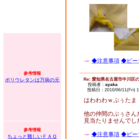
◆注意事項
◆ビー
参考情報
Re: 愛知県名古屋市中川区
ポリウレタンは万病の元
投稿者：
ayaka
投稿日：2010/06/11(Fri) 1
はわわわｗぷぅたま
他の仲間のぷぅさん
見当たりませんでし
参考情報
◆注意事項
◆ビー
ちょっと難しいＦＡＱ