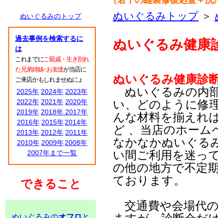
（若干の縫製修復処置＋洗
ぬいぐるみトップ
＞
ぬいぐるみのトップ
過去事例を検索するに
ぬいぐるみ健康
は
これまでに
ご親戚・生き別れ
た兄弟姉妹･お友達
が当店に
ぬいぐるみ健康診
ご来店かもしれませぬにょ
ぬいぐるみの内部
2025年
2024年
2023年
2022年
2021年
2020年
い、どのように修
2019年
2018年
2017年
んな材料を揃えれ
2016年
2015年
2014年
ど 、当店のホーム
2013年
2012年
2011年
なかなかぬいぐる
2010年
2009年
2008年
い間ご利用を迷っ
2007年まで一覧
の他の地方で不定
ております。
できること
交通費や会場代の
ぬいぐるみの
オフロ
と