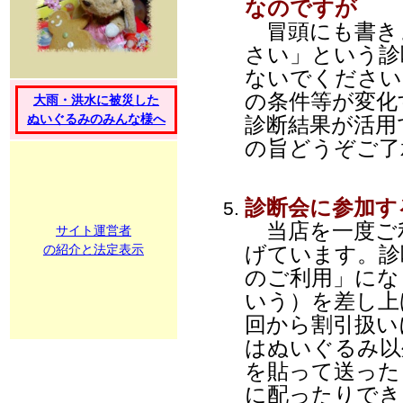
なのですが
冒頭にも書き
さい」という診
ないでください
の条件等が変化
大雨・洪水に被災した
ぬいぐるみのみんな様へ
診断結果が活用
の旨どうぞご了
診断会に参加す
当店を一度ご
サイト運営者
の紹介と法定表示
げています。診
のご利用」にな
いう）を差し上
回から割引扱い
はぬいぐるみ以
を貼って送った
に配ったりでき