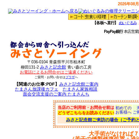
2026年08月
【各板へ直行】
ぬいぐるみ
PayPay銀行
本店営業
〒036-0104 青森県平川市柏木町
みさと記念館
柳田131-2
青い森の工房
お電話によるお問合せはご遠慮ください
ご質問・お問い合せは
プラザ
へ
【関連のお仕事:PDF】
みさと記念館ご案内
たまさん放課後カフェ
たまさん家族相談
面会交流支援のご案内 たまさんち
当店のご利用前・お問合せ前は
初めての
お客様へ
ご
どうぞこちらをお読みください
みさと記念館ご来訪の場合（ご予約
大手術がなければ７