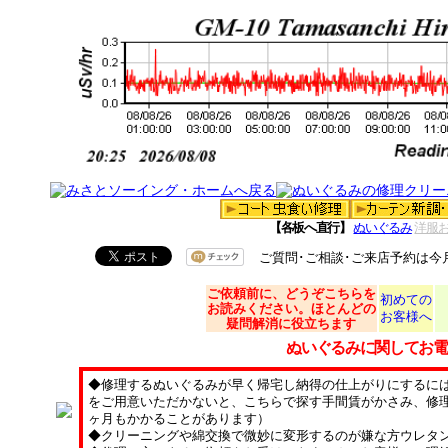
【各板へ直行】
ぬいぐるみ
洋服
ご質問･ご相談･ご来店予約は今
ご依頼
前に、どうぞこちらを
初めての
お読みください。ほとんどの
お客様へ
疑問解消に役立ちます
ぬいぐるみに関してお電
◆修理するぬいぐるみが早く帰宅し納得の仕上がりにするに
をご用意いただかないと、こちらで探す手間賃がかさみ、修理
ヶ月もかかることがあります）
◆クリーニングや綿交換で微妙に変形するのが嫌な方ウレタ