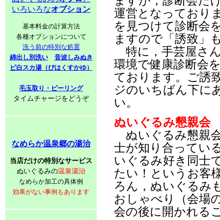
ますが，診断会だ
いろいろな
オプション
運営となっており
を見つけて診断会
基本料金の計算方法
ますので「誘致」
各種オプションについて
洗う前の特別な処置
特に，手芸屋さん
綿出し別洗い
音波しみぬき
環境で健康診断会
ビ白スカ湯（びはくすかゆ）
ております。ご誘
ジのいちばん下に
毛玉取り・ピーリング
タイムチャージをどうぞ
い。
ぬいぐるみ懇親会
ぬいぐるみ懇親会
なめらか温泉郷の湯治
士が知り合ってい
いぐるみ好き同士
当店だけの特別なサービス
たい！というお客
ぬいぐるみの
温泉湯治
なめらか加工の具体例
ろん，ぬいぐるみ
効果がない事例もあります
おしゃべり（会場
会の後に開かれる