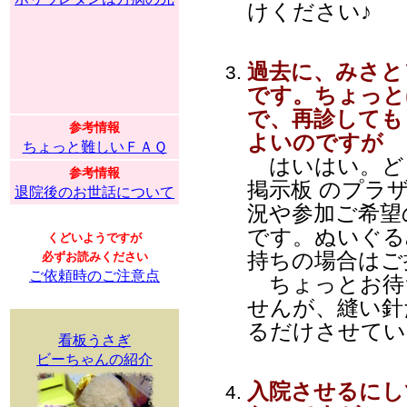
けください♪
過去に、みさと
です。ちょっと
で、再診しても
参考情報
よいのですが
ちょっと難しいＦＡＱ
はいはい。ど
参考情報
掲示板 のプラ
退院後のお世話について
況や参加ご希望
です。ぬいぐる
くどいようですが
持ちの場合はご
必ずお読みください
ご依頼時のご注意点
ちょっとお待
せんが、縫い針
るだけさせてい
看板うさぎ
ビーちゃんの紹介
入院させるにし