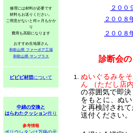
２００
修理には材料が必要です
材料もお送りください。
２００８
ご用意がないと何ヶ月もかか
り
２００８
費用も高額になります
おすすめ生地屋さん
和歌山県 ファーボア工場
和歌山県 サンプラス
診断会の
ぬいぐるみをそ
ビビビ材団
について
ん （ただし店
の雰囲気で即決
をもとに、ぬい
と再検討されて
中綿の交換と
はらわたクッション
作り
送付ください。
参考情報
ポリウレタンは万病の元