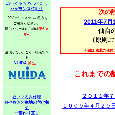
ぬいぐるみのハゲ直し
ハゲランス
植毛法
次の
100%ポリエステルの毛糸を
2011年7
ご用意ください。
獣毛・ウールの毛糸は
使えま
仙台
せん
（原則ご
今回は 東北六魂
生地がないところへ植毛でき
る
NUiDA
誕生！
これまでの
２０１１年７
ぬいぐるみ修理
服や身体の
生地の付け替
２００９年４月２９
え
一部作り直し