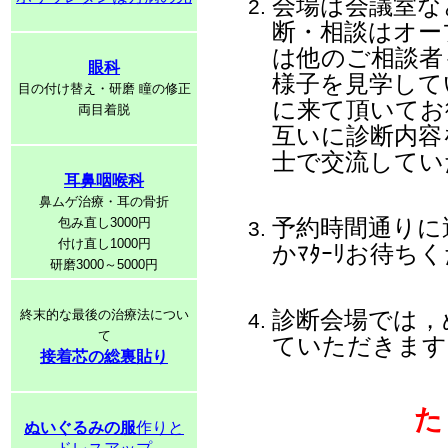
会場は会議室な
断・相談はオー
は他のご相談者
眼科
様子を見学して
目の付け替え・研磨 瞳の修正
に来て頂いてお
両目着脱
互いに診断内容
士で交流してい
耳鼻咽喉科
鼻ムゲ治療・耳の骨折
予約時間通りに
包み直し3000円
付け直し1000円
かﾏﾀｰﾘお待ち
研磨3000～5000円
診断会場では，
終末的な最後の治療法につい
て
ていただきます
接着芯の総裏貼り
た
ぬいぐるみの服
作りと