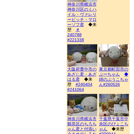
神奈川県横浜市
神奈川区のミハ
イル・ヴァレリ
ービッチ・マロ
ーゾフ君
◆来
歴
＃
240788
#221338
大阪府豊中市の
東京都町田市の
あざじ君・あざ
ぶーちゃん
◆
はる君
◆来
姉のぶうこちゃ
歴
#240404
ん#260526
#241064
神奈川県横浜市
千葉県千葉市中
鶴見区のちろち
央区のぴょこち
ゃん君と付添い
ゃん
◆来歴