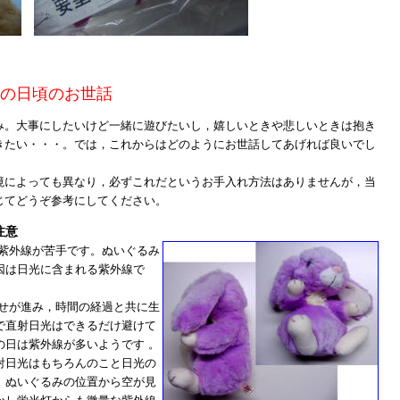
の日頃のお世話
。大事にしたいけど一緒に遊びたいし，嬉しいときや悲しいときは抱き
きたい・・・。では，これからはどのようにお世話してあげれば良いでし
によっても異なり，必ずこれだというお手入れ方法はありませんが，当
じてどうぞ参考にしてください。
注意
紫外線が苦手です。ぬいぐるみ
因は日光に含まれる紫外線で
せが進み，時間の経過と共に生
で直射日光はできるだけ避けて
の日は紫外線が多いようです 。
射日光はもちろんのこと日光の
。ぬいぐるみの位置から空が見