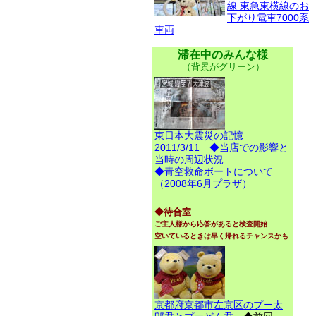
線 東急東横線のお
下がり電車7000系
車両
滞在中のみんな様
（背景がグリーン）
東日本大震災の記憶
2011/3/11
◆当店での影響と
当時の周辺状況
◆青空救命ボートについて
（2008年6月プラザ）
◆待合室
ご主人様から応答があると検査開始
空いているときは早く帰れるチャンスかも
京都府京都市左京区のプー太