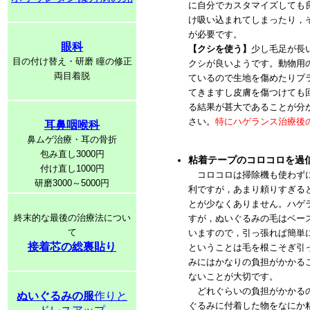
に自分でカスタマイズしても
け吸い込まれてしまったり，
が必要です。
眼科
【クシを使う】
少し毛足が長
目の付け替え・研磨 瞳の修正
クシが良いようです。動物用
両目着脱
ているので生地を傷めたりプ
てきますし皮膚を傷つけても
る結果が甚大であることが分
さい。
特にハゲランス治療後
耳鼻咽喉科
鼻ムゲ治療・耳の骨折
包み直し3000円
粘着テープのコロコロを過
付け直し1000円
コロコロは掃除機も使わずに
研磨3000～5000円
利ですが，あまり頼りすぎる
とが少なくありません。ハゲ
終末的な最後の治療法につい
すが，ぬいぐるみの毛はベー
て
いますので，引っ張れぱ簡単
接着芯の総裏貼り
ということは毛を根こそぎ引
みにはかなりの負担がかかる
ないことが大切です。
どれぐらいの負担がかかるの
ぬいぐるみの服
作りと
ぐるみに付着した物をなにか