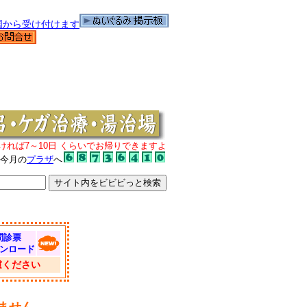
ければ7～10日 くらいでお帰りできますよ
は今月の
プラザ
へ
問診票
ンロード
慮ください