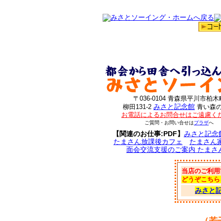
〒036-0104 青森県平川市柏木
みさと記念館
柳田131-2
青い森
お電話によるお問合せはご遠慮く
ご質問・お問い合せは
プラザ
へ
【関連のお仕事:PDF】
みさと記念
たまさん放課後カフェ
たまさん
面会交流支援のご案内 たまさ
当店のご利用
どうぞこちら
みさと