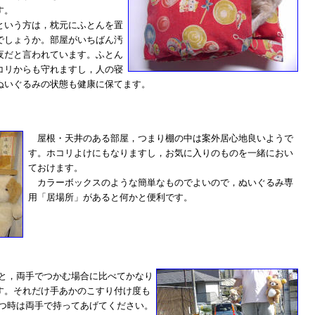
す。
いう方は，枕元にふとんを置
でしょうか。部屋がいちばん汚
夜だと言われています。ふとん
コリからも守れますし，人の寝
ぬいぐるみの状態も健康に保てます。
屋根・天井のある部屋，つまり棚の中は案外居心地良いようで
す。ホコリよけにもなりますし，お気に入りのものを一緒におい
ておけます。
カラーボックスのような簡単なものでよいので，ぬいぐるみ専
用「居場所」があると何かと便利です。
と，両手でつかむ場合に比べてかなり
す。それだけ手あかのこすり付け度も
 つ時は両手で持ってあげてください。