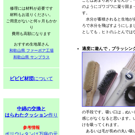
ことはあまりありませんが，
のようにゴワゴワに凝り固ま
修理には材料が必要です
す。
材料もお送りください。
水分が蓄積されると生地が劣
ご用意がないと何ヶ月もかか
ろで水分を飛ばすようにしま
り
としても，ヒトのふとんでは
費用も高額になります
おすすめ生地屋さん
適度に遊んで，ブラッシン
和歌山県 ファーボア工場
和歌山県 サンプラス
ビビビ材団
について
中綿の交換と
の手段です。吸い口は，ぬい
はらわたクッション
作り
感じがなくなると思います。
けを吸ってくれます。
参考情報
あるいは毛が長めの丸い吸い
ポリウレタンは万病の元