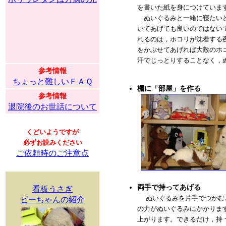
を書いた紙を身につけていま
ぬいぐるみと一緒に寝たいと
いてあげても良いのではない
れるのは，ホコリが沈着する
をかぶせてあげれば大敵のホ
汗でじっとりすることなく，
参考情報
ちょっと難しいＦＡＱ
棚に「部屋」を作る
参考情報
退院後のお世話について
くどいようですが
必ずお読みください
ご依頼時のご注意点
両手で持ってあげる
看板うさぎ
ぬいぐるみを片手でつかむ
ビーちゃんの紹介
の力がぬいぐるみにかかりま
上がります。できるだけ，持