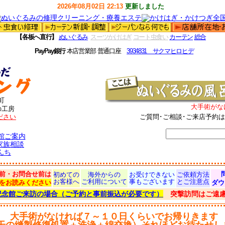
2026年08月02日 22:13
更新しました
【各板へ直行】
ぬいぐるみ
スーツかけはぎ
コート虫食い
カーテン
総合
PayPay銀行
本店営業部 普通口座
3934831 サクマヒロヒデ
町
大手術がな
の工房
ださい
ご質問･ご相談･ご来店予約
館ご案内
家族相談
んち
前・お問合せ前は
初めての
海外からの
お受けできない
ご依頼方法
お客様へ
ご利用について
事もございます
とご注意点
をお読みください
ダウ
記念館ご来訪の場合（ご予約と事前振込が必要です）
突撃訪問はご遠
大手術がなければ７～１０日くらいでお帰りきます