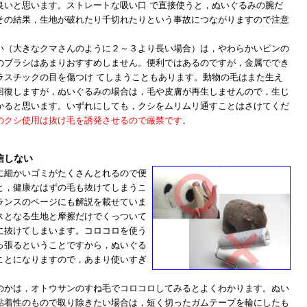
良いと思います。ストレートな吸い口 で直接使うと，ぬいぐるみの腕だ
その結果，生地が破れたり千切れたりという事故につながりますので注意
い（大きなクマさんのように２～３より長い場合）は，やわらかいピンの
のブラシはあまりおすすめしません。便利ではあるのですが，金属ででき
ラスチックの目を傷つけ てしまうこともあります。動物の毛はまた生え
回復しますが，ぬいぐるみの場合は，毛や皮膚が再生しませんので，生じ
かると思います。いずれにしても，クシをムリムリ通すことはさけてくだ
のクシ使用は抜け毛を誘発させるので厳禁です。
信しない
細かいゴミがたくさんとれるので便
と，健康なはずの毛も抜けてしまうこ
ランスのページにも解説を載せていま
スとなる生地と摩擦だけでくっついて
に抜けてしまいます。コロコロを使う
っ張るということですから，ぬいぐる
ことになりますので，あまり使いすぎ
かは，オトウサンのすね毛でコロコロしてみるとよくわかります。ぬい
粘着性のもので取り除きたい場合は，短く切ったガムテープを輪にしたも