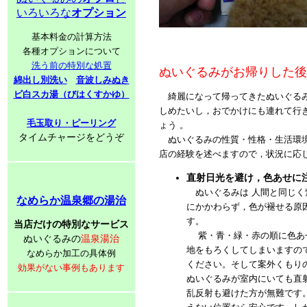
いろいろな
オプション
基本料金の計算方法
各種オプションについて
洗う前の特別な処置
ぬいぐるみがお帰りした後
綿出し別洗い
音波しみぬき
ビ白スカ湯（びはくすかゆ）
綺麗になって帰ってきたぬいぐるみ
しめたいし，おでかけにも連れて行
毛玉取り・ピーリング
ょう 。
タイムチャージをどうぞ
ぬいぐるみの性質・性格・生活環境
店の経験を述べますので，状況に応
直射日光を避け，色あせに
ぬいぐるみは 人間と同じく
なめらか温泉郷の湯治
にかかわらず，色が褪せる原
す。
当店だけの特別なサービス
紫・青・緑・赤の順に色あ
ぬいぐるみの
温泉湯治
地をもろくしてしまいますの
なめらか加工の具体例
ください。そして案外くもり
効果がない事例もあります
ぬいぐるみが室内にいても直
乱反射も避けた方が無難です