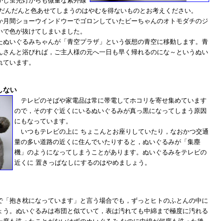
かし蛍光灯からも微量な紫外線
にだんだんと色あせてしまうのはやむを得ないものとお考えください。
か月間ショーウインドウーでゴロンしていたビーちゃんのオトモダチのジ
いで色が抜けてしまいました。
ぬいぐるみちゃんが「青空プラザ」という仮想の青空に移動します。青
んさんと浴びれば，ご主人様の元へ一日も早く帰れるのにな～というぬい
れています。
しない
テレビのそばや家電品は常に帯電してホコリを寄せ集めています
ので，そのすぐ近くにいるぬいぐるみが真っ黒になってしまう原因
にもなっています。
いつもテレビの上に ちょこんとお座りしていたり，なおかつ交通
量の多い道路の近くに住んでいたりすると，ぬいぐるみが「集塵
機」のようになってしまうことがあります。ぬいぐるみをテレビの
近くに 置きっぱなしにするのはやめましょう。
「抱き枕になっています」と言う場合でも，ずっとヒトのふとんの中に
ょう。ぬいぐるみは布団と似ていて，表は汚れても中綿まで極度に汚れる