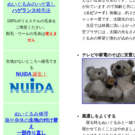
えない位置なら安心です。し
ぬいぐるみのハゲ直し
が出ています ので加齢と共
ハゲランス
植毛法
（エピソード）
画像は，約２
ャッキー君です。太陽光のせ
100%ポリエステルの毛糸を
当店では綺麗に洗い上がった
ご用意ください。
空プラザには，太陽の光をさ
獣毛・ウールの毛糸は
使えま
ぐるみの希望と憧れが込めら
せん
テレビや家電のそばに安置
生地がないところへ植毛でき
る
NUiDA
誕生！
ぬいぐるみ修理
風通しをよくする
服や身体の
生地の付け替
寝る時もぬいぐるみと一緒で
え
寝かせておくことはやめまし
一部作り直し