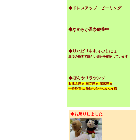
◆ドレスアップ・ピーリング
◆なめらか温泉療養中
◆リハビリ中もぅ少しにょ
最後の検査で細かい部分を確認しています
◆ぼんやりラウンジ
お迎え待ち･相方待ち･確認待ち
一時帰宅･出発待ち合せのみんな様
◆お帰りしました