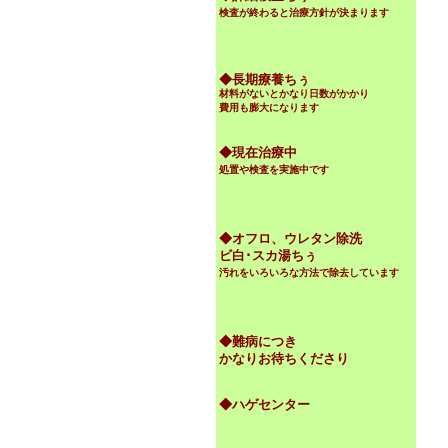
検査が終わると治療方針が決まります
◆
長期療養ちぅ
材料がないとかなり日数がかかり
費用も膨大になります
◆現在治療中
処置や検査を実施中です
◆オフロ、ウレタン除洗
ビ白･スカ湯ちぅ
汚れをいろいろな方法で除去しています
◆難病につき
かなりお待ちくださり
◆ハゲセンター