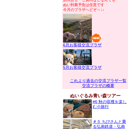
ぬい到着予告は任意です
今月のプラザへどぞ～↓↓
6月お客様交流プラザ
5月お客様交流プラザ
これより過去の交流プラザ一覧
交流プラザの概要
ぬいぐるみ青い森ツアー
#6 秋の収穫を楽し
む小旅行
＃５ ちびさんと乗
る弘南鉄道・弘南