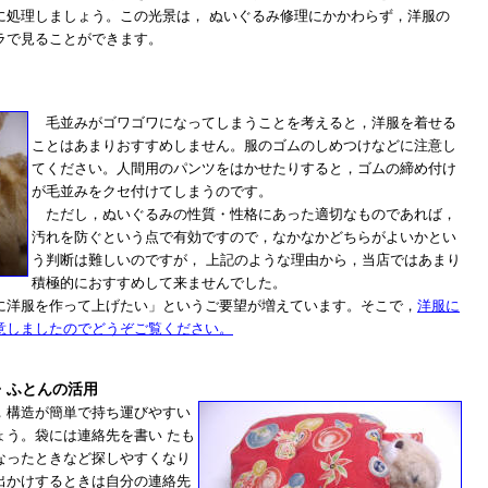
に処理しましょう。この光景は， ぬいぐるみ修理にかかわらず，洋服の
ラで見ることができます。
毛並みがゴワゴワになってしまうことを考えると，洋服を着せる
ことはあまりおすすめしません。服のゴムのしめつけなどに注意し
てください。人間用のパンツをはかせたりすると，ゴムの締め付け
が毛並みをクセ付けてしまうのです。
ただし，ぬいぐるみの性質・性格にあった適切なものであれば，
汚れを防ぐという点で有効ですので，なかなかどちらがよいかとい
う判断は難しいのですが， 上記のような理由から，当店ではあまり
積極的におすすめして来ませんでした。
洋服を作って上げたい」というご要望が増えています。そこで，
洋服に
意しましたのでどうぞご覧ください。
・ふとんの活用
構造が簡単で持ち運びやすい
ょう。袋には連絡先を書い たも
なったときなど探しやすくなり
出かけするときは自分の連絡先