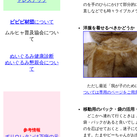
ドレスアップ
のを手のひらにかけて部分的
直しなどでも時々ライブカメ
ビビビ材団
について
洋服を着せるべきかどうか
ムルヒャ普及協会につい
て
ぬいぐるみ健康診断
ぬいぐるみ懇親会につい
て
ただし最近「我が子のために
ついては専用のページをご用
移動用のバック・袋の活用
どこかへ連れて行くときは，
袋・バックがあると良いでし
のを忍ばせておくと，迷子に
参考情報
ます。たまやビーちゃんがお
ポリウレタンは万病の元