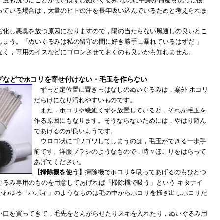
一度も洗ったことがないはずのぬいぐるみ なのに中綿が何度も洗った後
っている場合は，大量のヒトの汗を長年吸い込んでいるためと考えられま
化し悪臭を放つ原因になりますので，陽の当たらない風通しの良いとこ
しょう。「ぬいぐるみは私の留守の間に好き勝手に暴れているはずだ 」
なく，専用のイスなどにゴロンさせておくのも良いかも知れません。
グなどでホコリを寄せ付けない・毛玉を作らない
ずっと定位置に置きっぱなしのぬいぐるみは，案外 ホコリ
だらけになり汚れやすいものです。
また，ホコリや繊維くずを放置していると，それが毛玉を
作る原因にもなります。そうならないためには，やはり遊ん
であげるのが良いようです。
ウロコ状にゴワゴワしてしまうのは，毛玉ができる一歩手
前です。洋服ブラシのようなもので，時々ほこりをはらって
あげてください。
【掃除機を使う】
掃除機でホコリを吸ってあげるのもひとつ
ぐるみ専用のものを用意してあげれば「掃除機で吸う」という キタナイ
いわゆる「ハボキ」のようなものは毛の中からホコリを掻き出しホコリだ
口を買ってきて，毛先をとんがらせたりスキを入れたり，ぬいぐるみ用