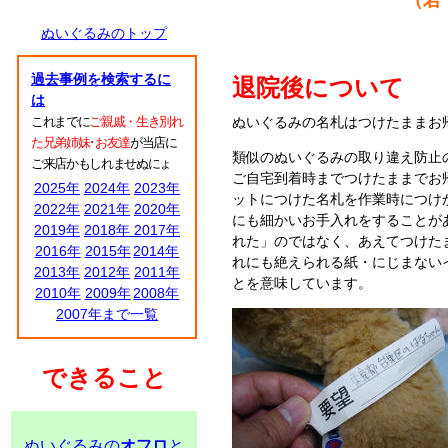
（若
ぬいぐるみのトップ
過去事例を検索するに
退院後について
は
これまでに
ご親戚・生き別れ
ぬいぐるみの名札はつけたままお
た兄弟姉妹･お友達
が当店に
類似のぬいぐるみの取り違え防止
ご来店かもしれませぬにょ
ご自宅到着時までつけたままでお
2025年
2024年
2023年
ットにつけた名札を作業時につけ
2022年
2021年
2020年
にも細かいお手入れをすることが
2019年
2018年
2017年
れた」のではなく、あえてつけた
2016年
2015年
2014年
れにも絶えられる紙・にじまないイ
2013年
2012年
2011年
とを意味しています。
2010年
2009年
2008年
2007年まで一覧
できること
ぬいぐるみの
オフロ
と