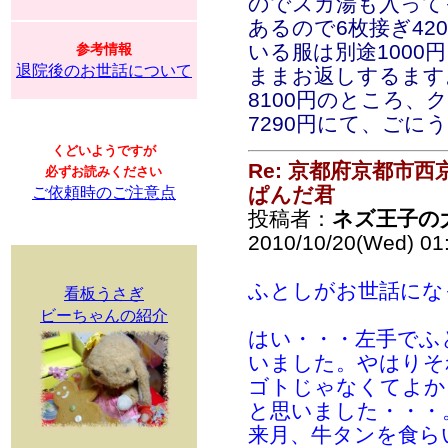
のでスカ湯も入って
あるので6枚接ぎ42
いる服は別途1000
参考情報
退院後のお世話について
ままお返しするます。
8100円のところ、
7290円にて、ご
くどいようですが
Re: 京都府京都市
必ずお読みください
ぱんだ君
ご依頼時のご注意点
投稿者：
ネズ王子の
2010/10/20(Wed) 01
ふとしがお世話にな
看板うさぎ
ビーちゃんの紹介
はい・・・左手でふ
いました。やはりそ
ゴトじゃなくてよか
と思いました・・・
来月、牛タンを食ら