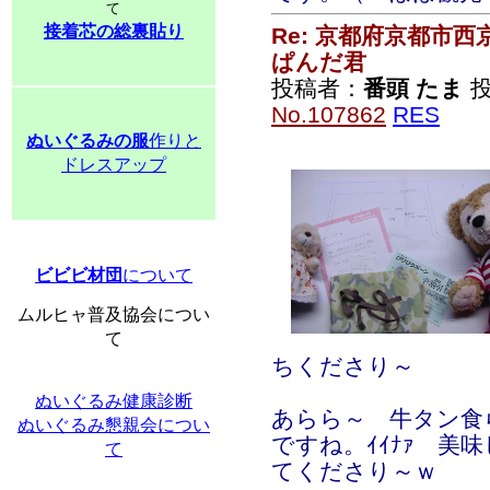
て
接着芯の総裏貼り
Re: 京都府京都市
ぱんだ君
投稿者：
番頭 たま
投
No.107862
RES
ぬいぐるみの服
作りと
ドレスアップ
ビビビ材団
について
ムルヒャ普及協会につい
て
ちくださり～
ぬいぐるみ健康診断
あらら～ 牛タン食
ぬいぐるみ懇親会につい
ですね。ｲｲﾅｧ 美
て
てくださり～ｗ