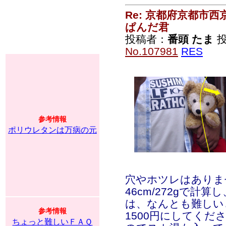
Re: 京都府京都市
ぱんだ君
投稿者：
番頭 たま
投
No.107981
RES
参考情報
ポリウレタンは万病の元
穴やホツレはありま
46cm/272gで計
は、なんとも難しい
参考情報
1500円にしてく
ちょっと難しいＦＡＱ