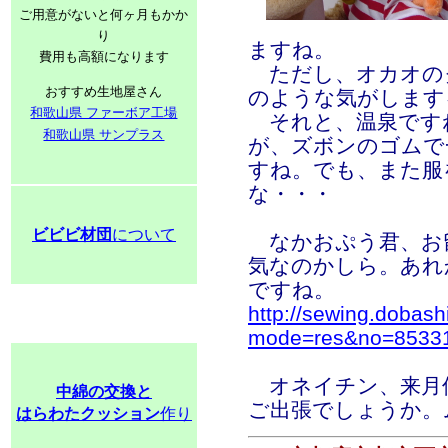
ご用意がないと何ヶ月もかか
り
ますね。
費用も高額になります
ただし、オカオの
おすすめ生地屋さん
のような気がします
和歌山県 ファーボア工場
それと、温泉です
和歌山県 サンプラス
が、ズボンのゴムで
すね。でも、また服
な・・・
ビビビ材団
について
なかおぷう君、お
気なのかしら。あれ
ですね。
http://sewing.dobash
mode=res&no=8533
オネイチン、来月
中綿の交換と
ご出張でしょうか。
はらわたクッション
作り