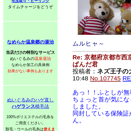
毛玉取り・ピーリング
タイムチャージをどうぞ
なめらか温泉郷の湯治
ムルヒャ～
当店だけの特別なサービス
Re: 京都府京都市
ぬいぐるみの
温泉湯治
ぱんだ君
なめらか加工の具体例
投稿者：
ネズ王子の
効果がない事例もあります
10:48
No.107745
RE
あっ！！ふとしが無
ちょっと首が気にな
ぬいぐるみのハゲ直し
しました。
ハゲランス
植毛法
同封している保険証
100%ポリエステルの毛糸を
ん。
ご用意ください。
獣毛・ウールの毛糸は
使えま