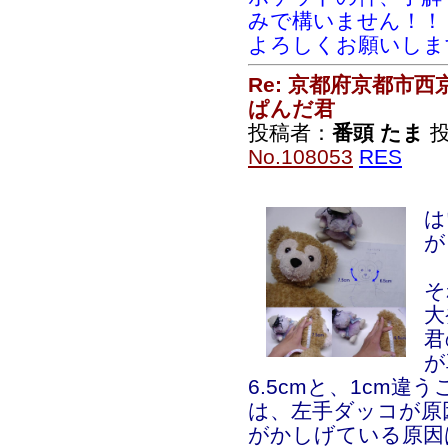
みで構いません！！
よろしくお願いしま
Re: 京都府京都市
ぱんだ君
投稿者：
番頭 たま
投
No.108053
RES
は
が
そ
大
君
が
6.5cmと、1cm
は、左手ダッコが原
がかしげている原因