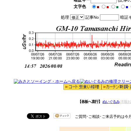
暗証キー
(記事
文字色
■
■
■
■
処理
記事No
暗証
【各板へ直行】
ぬいぐるみ
洋服お
ご質問･ご相談･ご来店予約は今