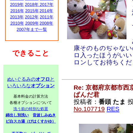
2019年
2018年
2017年
2016年
2015年
2014年
2013年
2012年
2011年
2010年
2009年
2008年
2007年まで一覧
康そのものぢゃない
できること
ロ入ったほうがいい
ロンしてお待ちくだ
ぬいぐるみの
オフロ
と
いろいろな
オプション
Re: 京都府京都市
ぱんだ君
基本料金の計算方法
投稿者：
番頭 たま
投
各種オプションについて
No.107719
RES
洗う前の特別な処置
綿出し別洗い
音波しみぬき
ビ白スカ湯（びはくすかゆ）