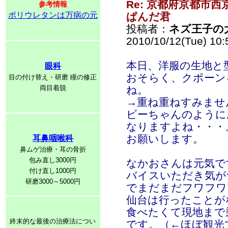
Re: 京都府京都市
参考情報
ポリウレタンは万病の元
ぱんだ君
投稿者：
ネズ王子の
2010/10/12(Tue) 10
本日、洋服の生地と
眼科
おそらく、クポーン
目の付け替え・研磨 瞳の修正
両目着脱
ね。
→重ね重ねすみませ
ビーちゃんのように
なりますよね・・・
お願いします。
耳鼻咽喉科
鼻ムゲ治療・耳の骨折
包み直し3000円
なかおさんは元気で
付け直し1000円
バイスいただき気が
研磨3000～5000円
でまだまだフワフワ
仙台は行ったことが
食べたくて現地まで
終末的な最後の治療法につい
です。（←ほぼ観光