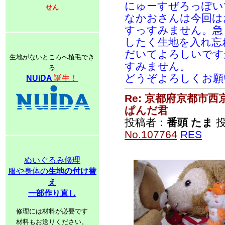
にゅーすぜろっぽい
せん
なかおさんは今回は
すっすみません。急
したく生地を入れ忘
だいてよろしいです
生地がないところへ植毛でき
すみません。
る
どうぞよろしくお願
NUiDA
誕生！
Re: 京都府京都市
ぱんだ君
投稿者：
番頭 たま
投稿
No.107764
RES
ぬいぐるみ修理
服や身体の
生地の付け替
え
一部作り直し
修理には材料が必要です
材料もお送りください。