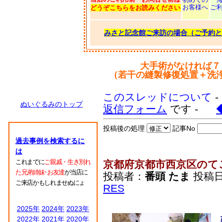
お客様へ
ご
どうぞこちらをお読みください
みさと記念館ご来訪の場合（ご予約と
大手術がなければ７
（若干の縫製修復処置＋洗
このスレッドについて
ぬいぐるみのトップ
返信フォーム
です -
投稿後の処理
記事No
過去事例を検索するに
は
これまでに
ご親戚・生き別れ
京都府京都市西京区のて
た兄弟姉妹･お友達
が当店に
投稿者：
番頭 たま
投稿日：2
ご来店かもしれませぬにょ
RES
2025年
2024年
2023年
2022年
2021年
2020年