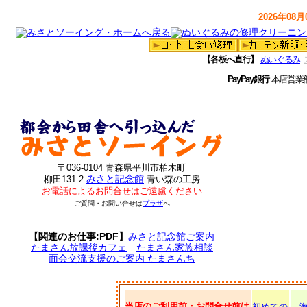
2026年08月0
【各板へ直行】
ぬいぐるみ
PayPay銀行
本店営業
〒036-0104 青森県平川市柏木町
みさと記念館
柳田131-2
青い森の工房
お電話によるお問合せはご遠慮ください
ご質問・お問い合せは
プラザ
へ
【関連のお仕事:PDF】
みさと記念館ご案内
たまさん放課後カフェ
たまさん家族相談
面会交流支援のご案内 たまさんち
当店のご利用前・お問合せ前は
初めての