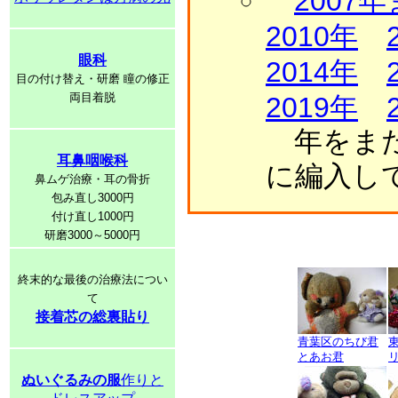
2007
2010年
眼科
2014年
目の付け替え・研磨 瞳の修正
両目着脱
2019年
年をまた
耳鼻咽喉科
に編入し
鼻ムゲ治療・耳の骨折
包み直し3000円
付け直し1000円
研磨3000～5000円
終末的な最後の治療法につい
て
接着芯の総裏貼り
青葉区のちび君
とあお君
ぬいぐるみの服
作りと