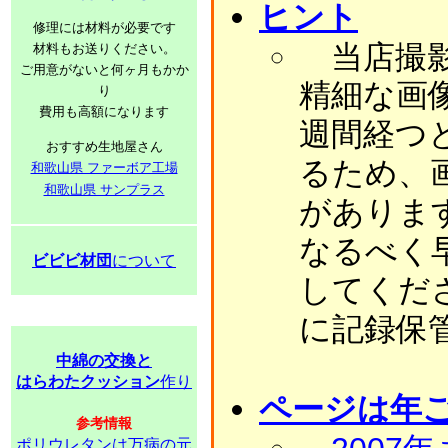
ヒント
修理には材料が必要です
当店撮影
材料もお送りください。
ご用意がないと何ヶ月もかか
精細な画
り
費用も高額になります
週間経つ
おすすめ生地屋さん
るため、
和歌山県 ファーボア工場
和歌山県 サンプラス
がありま
なるべく
ビビビ材団
について
してくだ
に記録保
中綿の交換と
はらわたクッション
作り
ページは年
参考情報
ポリウレタンは万病の元