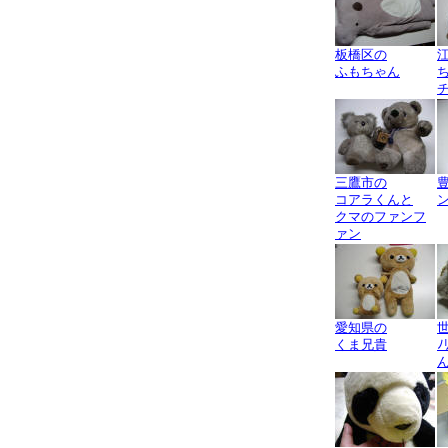
板橋区の
ふもちゃん
三鷹市の
コアラくんと
クマのファンフ
ァン
愛知県の
くま兄貴
ﾉ