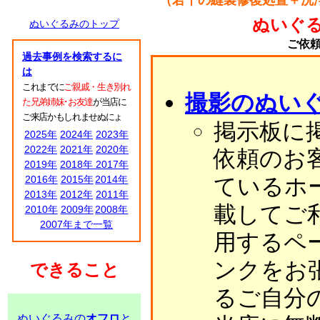
（若干の縫製修復処置＋洗
ぬいぐ
ぬいぐるみのトップ
ご依
過去事例を検索するに
は
これまでに
ご親戚・生き別れ
撮影のぬい
た兄弟姉妹･お友達
が当店に
ご来店かもしれませぬにょ
掲示板に
2025年
2024年
2023年
2022年
2021年
2020年
依頼のお
2019年
2018年
2017年
2016年
2015年
2014年
ているホ
2013年
2012年
2011年
載してご
2010年
2009年
2008年
2007年まで一覧
用するペ
ンクをお
できること
るご自分
ぬいぐるみの
オフロ
と