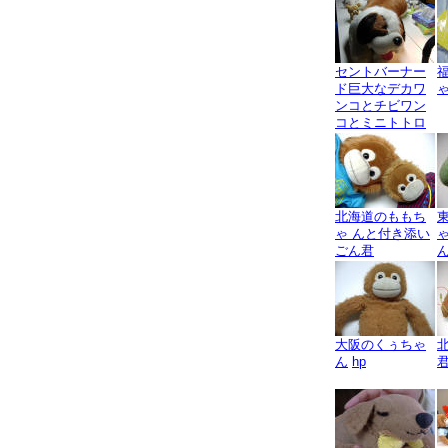
セントバーナー
ド巨大なデカワ
ンコとチビワン
コとミニトトロ
北海道のももち
ゃ んと付き添い
ごん君
大阪のくぅちゃ
ん
hp