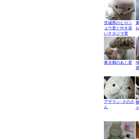
茨城県のヒロシ
ョウ君と付き添
いナカジマ君
東京都のあじ君
アザラシ･さのさ
ん