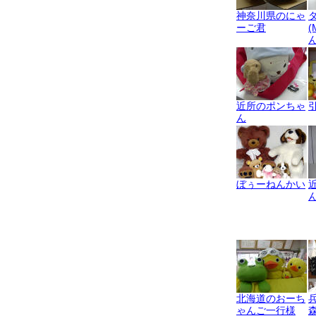
神奈川県のにゃ
ーご君
(
近所のポンちゃ
ん
ぼぅーねんかい
北海道のおーち
ゃんご一行様