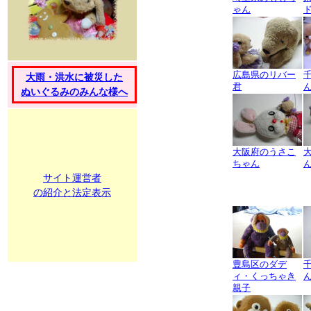
ゃん
広島県のリバー
大雨・洪水に被災した
君
ぬいぐるみのみんな様へ
大阪府のうさこ
ちゃん
サイト運営者
の紹介と法定表示
豊島区のダデ
ィ・くっちゃき
親子