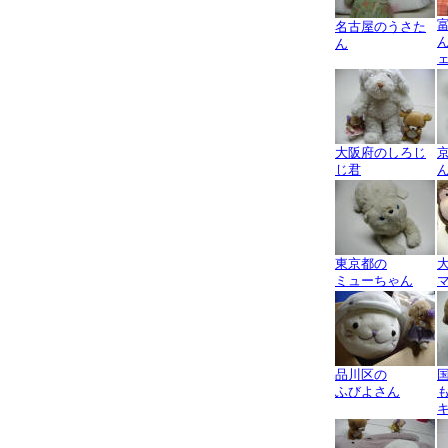
名古屋のうさた
ん
大阪府のしろじ
じ君
東京都の
ミューちゃん
品川区の
ふびよさん