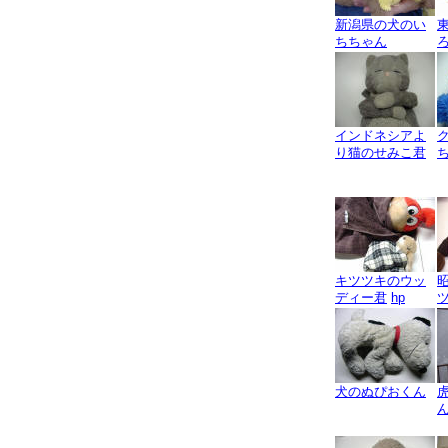
新潟県の犬のい
ちちゃん
インドネシアよ
り猫のせみこ君
キツツキのウッ
ディー君
hp
犬のぬぴおくん