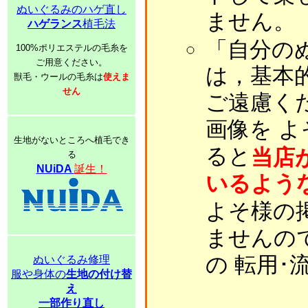
ぬいぐるみのハゲ直し
ません。
ハゲランス
植毛法
「自分の
100%ポリエステルの毛糸を
ご用意ください。
は，基本
獣毛・ウールの毛糸は
使えま
せん
ご遠慮く
画像を 
生地がないところへ植毛でき
ると
当店
る
NUiDA
誕生！
いるよう
よそ様の
ませんの
の 転用
ぬいぐるみ修理
服や身体の
生地の付け替
え
一部作り直し