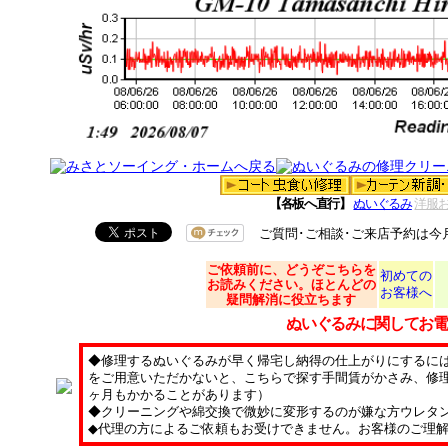
【各板へ直行】
ぬいぐるみ
洋服
ご質問･ご相談･ご来店予約は今
ご依頼
前に、どうぞこちらを
初めての
お読みください。ほとんどの
お客様へ
疑問解消に役立ちます
ぬいぐるみに関してお電
◆修理するぬいぐるみが早く帰宅し納得の仕上がりにするに
をご用意いただかないと、こちらで探す手間賃がかさみ、修理
ヶ月もかかることがあります）
◆クリーニングや綿交換で微妙に変形するのが嫌な方ウレタ
◆代理の方によるご依頼もお受けできません。お客様のご理