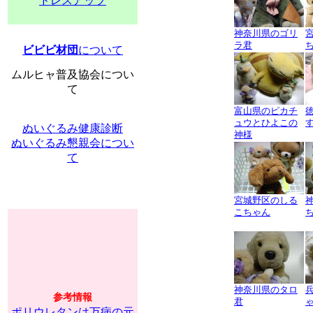
ドレスアップ
神奈川県のゴリ
ラ君
ビビビ材団
について
ムルヒャ普及協会につい
て
富山県のピカチ
ュウとひよこの
ぬいぐるみ健康診断
神様
ぬいぐるみ懇親会につい
て
宮城野区のしる
こちゃん
神奈川県のタロ
参考情報
君
ポリウレタンは万病の元