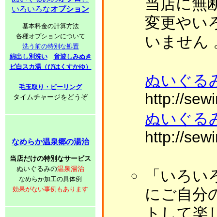
当店に無
いろいろな
オプション
変更やい
基本料金の計算方法
各種オプションについて
いません 
洗う前の特別な処置
綿出し別洗い
音波しみぬき
ビ白スカ湯（びはくすかゆ）
ぬいぐる
毛玉取り・ピーリング
http://sew
タイムチャージをどうぞ
ぬいぐる
http://sew
なめらか温泉郷の湯治
当店だけの特別なサービス
ぬいぐるみの
温泉湯治
「いろい
なめらか加工の具体例
効果がない事例もあります
にご自分
トして楽