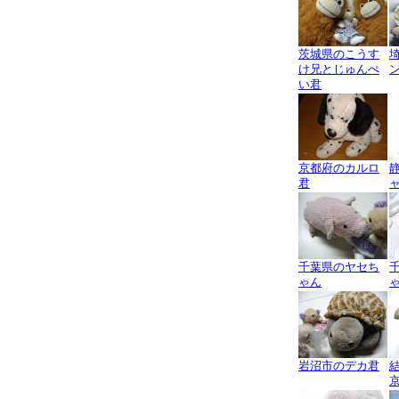
茨城県のこうす
け兄とじゅんぺ
い君
京都府のカルロ
君
千葉県のヤセち
ゃん
岩沼市のデカ君