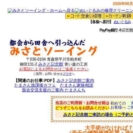
2026年08月
【各板へ直行】
ぬいぐるみ
PayPay銀行
本店営業
〒036-0104 青森県平川市柏木町
みさと記念館
柳田131-2
青い森の工房
お電話によるお問合せはご遠慮ください
ご質問・お問い合せは
プラザ
へ
【関連のお仕事:PDF】
みさと記念館ご案内
たまさん放課後カフェ
たまさん家族相談
面会交流支援のご案内 たまさんち
当店のご利用前・お問合せ前は
初めての
お客様へ
ご
どうぞこちらをお読みください
みさと記念館ご来訪の場合（ご予約
大手術がなければ７