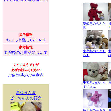
愛知県のらぶた
君
参考情報
ちょっと難しいＦＡＱ
参考情報
東京都のくまち
退院後のお世話について
ゃん
くどいようですが
必ずお読みください
ご依頼時のご注意点
千葉県のぴんく
まちゃん
看板うさぎ
ビーちゃんの紹介
埼玉県のももち