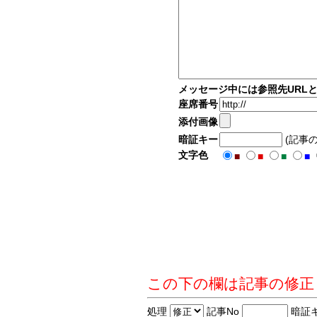
メッセージ中には参照先URL
座席番号
添付画像
暗証キー
(記事
文字色
■
■
■
■
この下の欄は記事の修正
処理
記事No
暗証