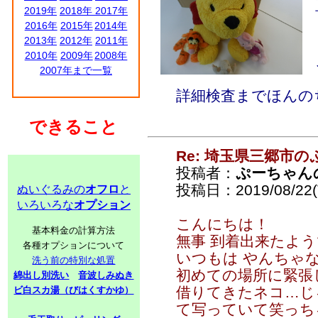
2019年
2018年
2017年
2016年
2015年
2014年
2013年
2012年
2011年
2010年
2009年
2008年
2007年まで一覧
詳細検査までほんの
できること
Re: 埼玉県三郷市
投稿者：
ぷーちゃん
投稿日：2019/08/22(T
ぬいぐるみの
オフロ
と
いろいろな
オプション
こんにちは！
基本料金の計算方法
無事 到着出来たよ
各種オプションについて
いつもは やんちゃ
洗う前の特別な処置
初めての場所に緊張
綿出し別洗い
音波しみぬき
借りてきたネコ…じ
ビ白スカ湯（びはくすかゆ）
て写っていて笑っち