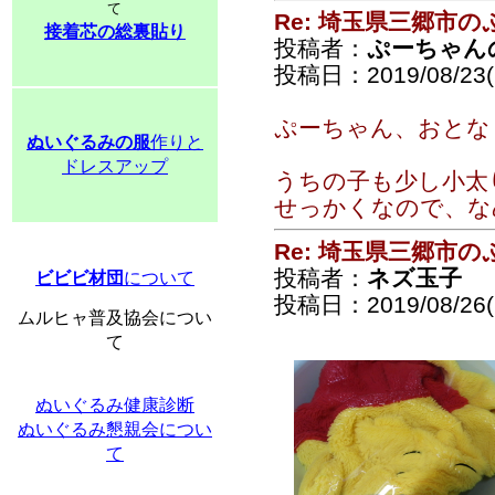
て
Re: 埼玉県三郷市
接着芯の総裏貼り
投稿者：
ぷーちゃん
投稿日：2019/08/23(F
ぷーちゃん、おとな
ぬいぐるみの服
作りと
ドレスアップ
うちの子も少し小太
せっかくなので、な
Re: 埼玉県三郷市
投稿者：
ネズ玉子
ビビビ材団
について
投稿日：2019/08/26(
ムルヒャ普及協会につい
て
ぬいぐるみ健康診断
ぬいぐるみ懇親会につい
て