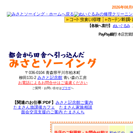
2026年08月0
【各板へ直行】
ぬいぐるみ
PayPay銀行
本店営業
〒036-0104 青森県平川市柏木町
みさと記念館
柳田131-2
青い森の工房
お電話によるお問合せはご遠慮ください
ご質問・お問い合せは
プラザ
へ
【関連のお仕事:PDF】
みさと記念館ご案内
たまさん放課後カフェ
たまさん家族相談
面会交流支援のご案内 たまさんち
当店のご利用前・お問合せ前は
初めての