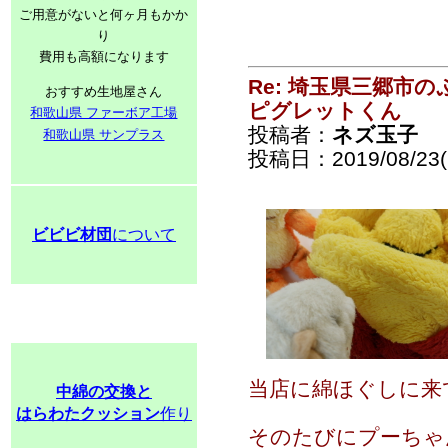
ご用意がないと何ヶ月もかか
り
費用も高額になります
Re: 埼玉県三郷市
おすすめ生地屋さん
ピグレットくん
和歌山県 ファーボア工場
投稿者：
ネズ玉子
和歌山県 サンプラス
投稿日：2019/08/23(F
ビビビ材団
について
当店に綿ほぐしに来
中綿の交換と
はらわたクッション
作り
そのたびにプーちゃ