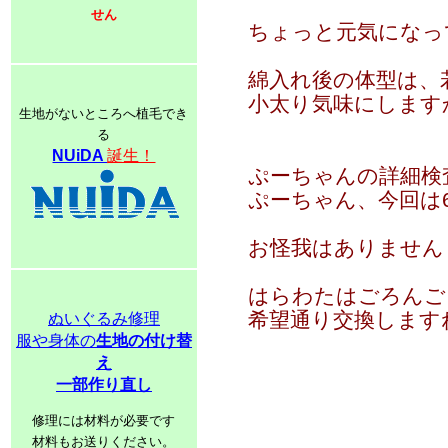
せん
ちょっと元気になっ
綿入れ後の体型は、
小太り気味にします
生地がないところへ植毛でき
る
NUiDA
誕生！
ぷーちゃんの詳細検
ぷーちゃん、今回は6
お怪我はありません
はらわたはごろんご
希望通り交換します
ぬいぐるみ修理
服や身体の
生地の付け替
え
一部作り直し
修理には材料が必要です
材料もお送りください。