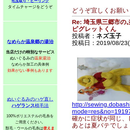
毛玉取り・ピーリング
タイムチャージをどうぞ
どうぞ宜しくお願い
Re: 埼玉県三郷市
ピグレットくん
投稿者：
ネズ玉子
なめらか温泉郷の湯治
投稿日：2019/08/23(F
当店だけの特別なサービス
ぬいぐるみの
温泉湯治
なめらか加工の具体例
効果がない事例もあります
ぬいぐるみのハゲ直し
http://sewing.dobash
ハゲランス
植毛法
mode=res&no=1919
100%ポリエステルの毛糸を
確かに症状が同じ、
ご用意ください。
あとは夏バテでしょ
獣毛・ウールの毛糸は
使えま