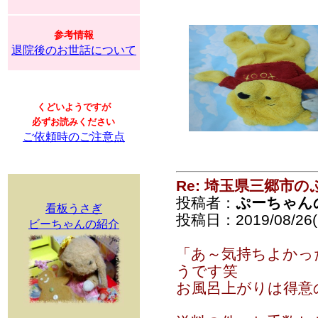
参考情報
退院後のお世話について
くどいようですが
必ずお読みください
ご依頼時のご注意点
Re: 埼玉県三郷市
投稿者：
ぷーちゃん
看板うさぎ
投稿日：2019/08/26(
ビーちゃんの紹介
「あ～気持ちよかっ
うです笑
お風呂上がりは得意