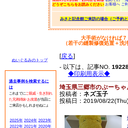
お客様へ
ご
どうぞこちらをお読みください
みさと記念館ご来訪の場合（ご予約と
大手術がなければ７
（若干の縫製修復処置＋洗
[
戻る
]
ぬいぐるみのトップ
- 以下は、記事NO.
1922
◆印刷用表示◆
過去事例を検索するに
埼玉県三郷市のぷーちゃ
は
投稿者：
ネズ玉子
これまでに
ご親戚・生き別れ
た兄弟姉妹･お友達
が当店に
投稿日：2019/08/22(Thu)
ご来店かもしれませぬにょ
2025年
2024年
2023年
2022年
2021年
2020年