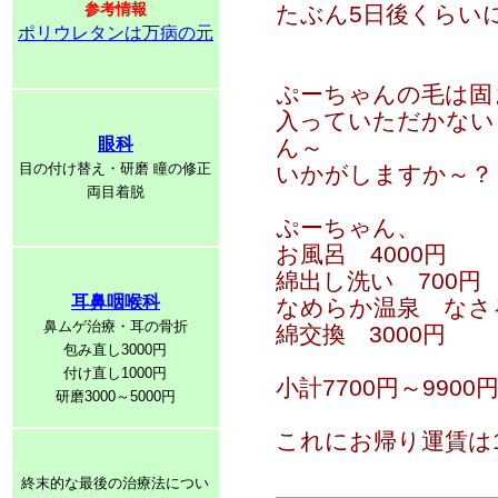
参考情報
たぶん5日後くらい
ポリウレタンは万病の元
ぷーちゃんの毛は固
入っていただかない
眼科
ん～
目の付け替え・研磨 瞳の修正
いかがしますか～？
両目着脱
ぷーちゃん、
お風呂 4000円
綿出し洗い 700円
耳鼻咽喉科
なめらか温泉 なさる
鼻ムゲ治療・耳の骨折
綿交換 3000円
包み直し3000円
付け直し1000円
小計7700円～9900
研磨3000～5000円
これにお帰り運賃は1
終末的な最後の治療法につい