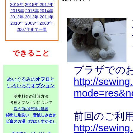
2019年
2018年
2017年
2016年
2015年
2014年
2013年
2012年
2011年
2010年
2009年
2008年
2007年まで一覧
できること
プラザでの
http://sewing
ぬいぐるみの
オフロ
と
いろいろな
オプション
mode=res&n
基本料金の計算方法
各種オプションについて
洗う前の特別な処置
前回のご利用
綿出し別洗い
音波しみぬき
ビ白スカ湯（びはくすかゆ）
http://sewin