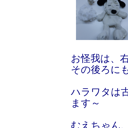
お怪我は、
その後ろに
ハラワタは
ます～
むえちゃん