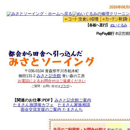
2026年08月0
【各板へ直行】
ぬいぐるみ
PayPay銀行
本店営業
〒036-0104 青森県平川市柏木町
みさと記念館
柳田131-2
青い森の工房
お電話によるお問合せはご遠慮ください
ご質問・お問い合せは
プラザ
へ
【関連のお仕事:PDF】
みさと記念館ご案内
たまさん放課後カフェ
たまさん家族相談
面会交流支援のご案内 たまさんち
当店のご利用前・お問合せ前は
初めての