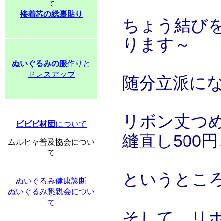
て
接着芯の総裏貼り
ちょう結び
ります～
ぬいぐるみの服
作りと
ドレスアップ
随分立派に
リボン丈つめ
ビビビ材団
について
縫直し500円
ムルヒャ普及協会につい
て
というとこ
ぬいぐるみ健康診断
ぬいぐるみ懇親会につい
て
そして、リ