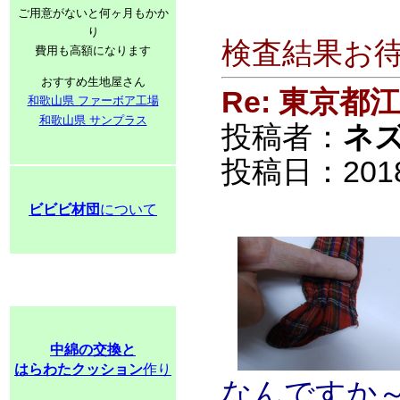
ご用意がないと何ヶ月もかか
り
検査結果お
費用も高額になります
おすすめ生地屋さん
Re: 東京
和歌山県 ファーボア工場
和歌山県 サンプラス
投稿者：
ネ
投稿日：2018/0
ビビビ材団
について
中綿の交換と
はらわたクッション
作り
なんですか