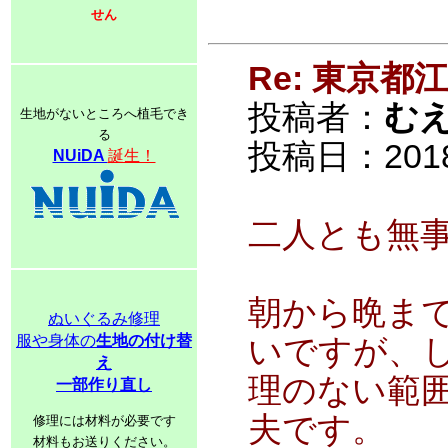
せん
Re: 東京
投稿者：
む
生地がないところへ植毛でき
る
投稿日：2018/0
NUiDA
誕生！
二人とも無
朝から晩ま
ぬいぐるみ修理
服や身体の
生地の付け替
いですが、
え
理のない範
一部作り直し
夫です。
修理には材料が必要です
材料もお送りください。