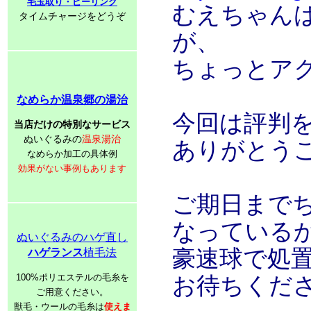
毛玉取り・ピーリング
むえちゃん
タイムチャージをどうぞ
が、
ちょっとア
なめらか温泉郷の湯治
今回は評判
当店だけの特別なサービス
ぬいぐるみの
温泉湯治
ありがとう
なめらか加工の具体例
効果がない事例もあります
ご期日まで
なっている
ぬいぐるみのハゲ直し
豪速球で処
ハゲランス
植毛法
100%ポリエステルの毛糸を
お待ちくだ
ご用意ください。
獣毛・ウールの毛糸は
使えま