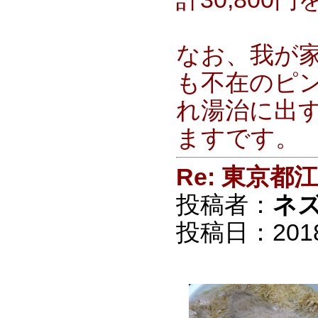
なお、我が
も不在のピ
れ湯治に出
ますです。
Re: 東京
投稿者：
ネ
投稿日：2018/0