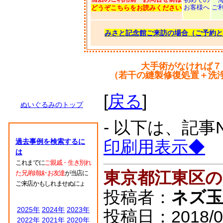
お客様へ
ご
どうぞこちらをお読みください
みさと記念館ご来訪の場合（ご予約と
大手術がなければ７
（若干の縫製修復処置＋洗
[
戻る
]
ぬいぐるみのトップ
- 以下は、記事
過去事例を検索するに
印刷用表示◆
は
これまでに
ご親戚・生き別れ
東京都江東区
た兄弟姉妹･お友達
が当店に
ご来店かもしれませぬにょ
投稿者：
ネズ玉
2025年
2024年
2023年
投稿日：2018/07/
2022年
2021年
2020年