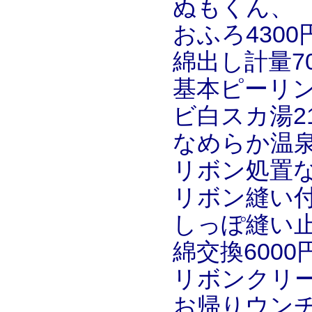
ぬもくん、
おふろ4300
綿出し計量7
基本ピーリン
ビ白スカ湯21
なめらか温泉
リボン処置な
リボン縫い付
しっぽ縫い止
綿交換6000
リボンクリー
お帰りウンチ