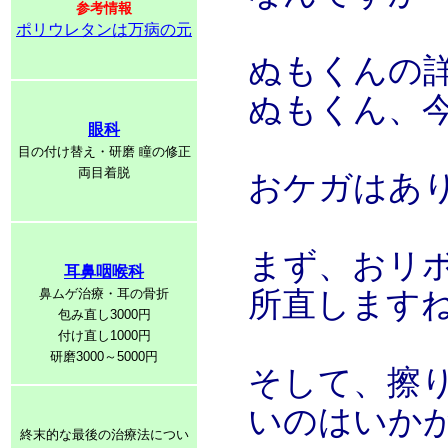
参考情報
ポリウレタンは万病の元
ぬもくんの
ぬもくん、今
眼科
目の付け替え・研磨 瞳の修正
両目着脱
おケガはあ
まず、おリ
耳鼻咽喉科
鼻ムゲ治療・耳の骨折
所直します
包み直し3000円
付け直し1000円
研磨3000～5000円
そして、擦
いのはいか
終末的な最後の治療法につい