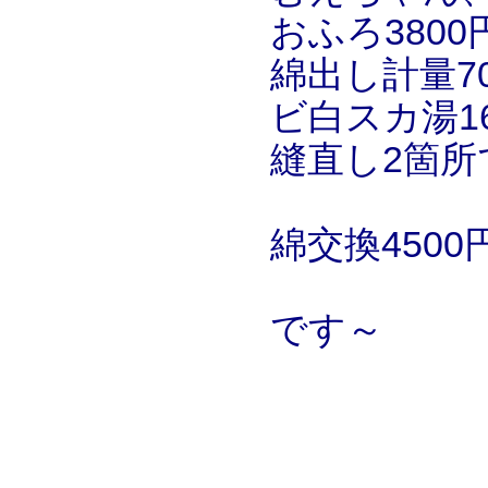
おふろ3800
綿出し計量7
ビ白スカ湯16
縫直し2箇所
綿交換4500
です～