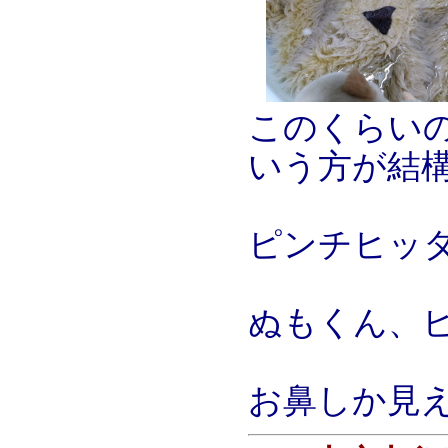
このくらい
いう方が結
ピンチヒッ
ぬもくん、
お鼻しか見