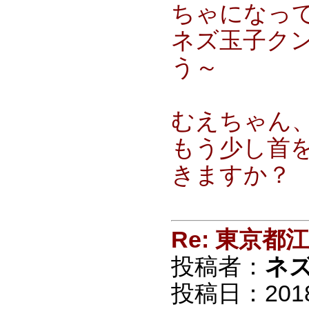
ちゃになっ
ネズ玉子ク
う～
むえちゃん
もう少し首
きますか？
Re: 東京
投稿者：
ネ
投稿日：2018/0