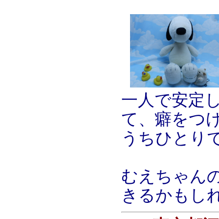
一人で安定
て、癖をつ
うちひとり
むえちゃん
きるかもし