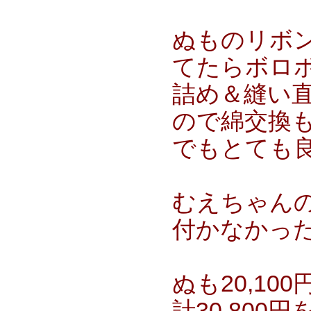
ぬものリボ
てたらボロ
詰め＆縫い
ので綿交換
でもとても
むえちゃん
付かなかっ
ぬも20,10
計30,80