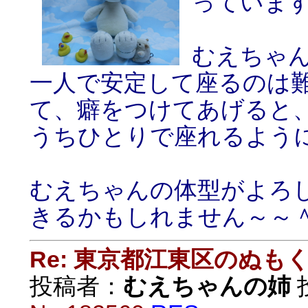
っていま
むえちゃ
一人で安定して座るのは
て、癖をつけてあげると
うちひとりで座れるよう
むえちゃんの体型がよろ
きるかもしれません～～
Re: 東京都江東区のぬも
投稿者：
むえちゃんの姉
投