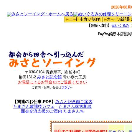
2026年08月0
【各板へ直行】
ぬいぐるみ
PayPay銀行
本店営業
〒036-0104 青森県平川市柏木町
みさと記念館
柳田131-2
青い森の工房
お電話によるお問合せはご遠慮ください
ご質問・お問い合せは
プラザ
へ
【関連のお仕事:PDF】
みさと記念館ご案内
たまさん放課後カフェ
たまさん家族相談
面会交流支援のご案内 たまさんち
当店のご利用前・お問合せ前は
初めての