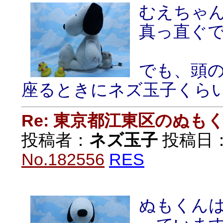
むえちゃ
真っ直ぐ
でも、頭
座るときにネズ玉子くら
Re: 東京都江東区のぬも
投稿者：
ネズ玉子
投稿日：20
No.182556
RES
ぬもくん