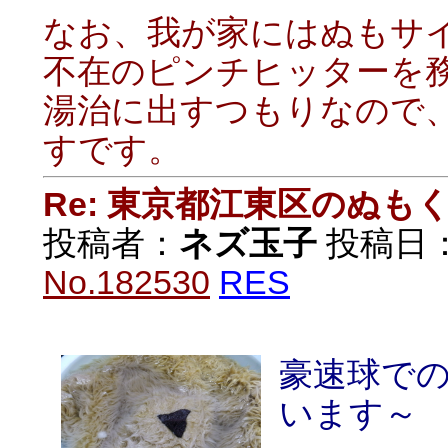
なお、我が家にはぬもサ
不在のピンチヒッターを
湯治に出すつもりなので
すです。
Re: 東京都江東区のぬも
投稿者：
ネズ玉子
投稿日：20
No.182530
RES
豪速球で
います～