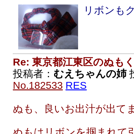
リボンも
Re: 東京都江東区のぬも
投稿者：
むえちゃんの姉
投
No.182533
RES
ぬも、良いお出汁が出て
ぬもはリボンを掴まれて