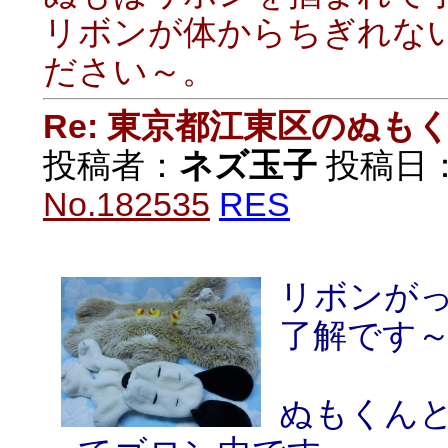
リボンが体からちぎれな
ださい～。
Re: 東京都江東区のぬも
投稿者：
ネズ玉子
投稿日：20
No.182535
RES
リボンが
了解です
ぬもくん