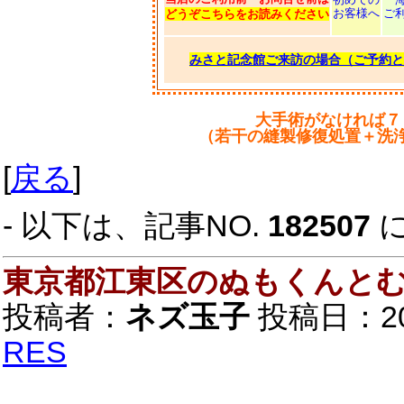
お客様へ
ご
どうぞこちらをお読みください
みさと記念館ご来訪の場合（ご予約と
大手術がなければ７
（若干の縫製修復処置＋洗
[
戻る
]
- 以下は、記事NO.
182507
東京都江東区のぬもくんと
投稿者：
ネズ玉子
投稿日：2018
RES