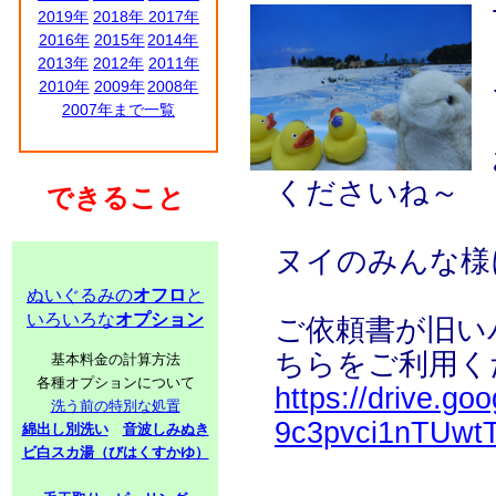
2019年
2018年
2017年
2016年
2015年
2014年
2013年
2012年
2011年
2010年
2009年
2008年
2007年まで一覧
くださいね～
できること
ヌイのみんな様
ぬいぐるみの
オフロ
と
いろいろな
オプション
ご依頼書が旧い
ちらをご利用く
基本料金の計算方法
各種オプションについて
https://drive.go
洗う前の特別な処置
9c3pvci1nTUwtT
綿出し別洗い
音波しみぬき
ビ白スカ湯（びはくすかゆ）