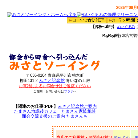
2026年08月0
【各板へ直行】
ぬいぐるみ
PayPay銀行
本店営業
〒036-0104 青森県平川市柏木町
みさと記念館
柳田131-2
青い森の工房
お電話によるお問合せはご遠慮ください
ご質問・お問い合せは
プラザ
へ
【関連のお仕事:PDF】
みさと記念館ご案内
たまさん放課後カフェ
たまさん家族相談
面会交流支援のご案内 たまさんち
当店のご利用前・お問合せ前は
初めての