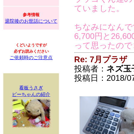
ていました。
参考情報
退院後のお世話について
ちなみになんで
6,700円と26
って思ったので
くどいようですが
必ずお読みください
ご依頼時のご注意点
Re: 7月プラザ
投稿者：
ネズ玉
投稿日：2018/07/1
看板うさぎ
ビーちゃんの紹介