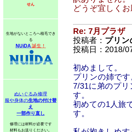
せん
どうぞ宜しくお
Re: 7月プラザ
生地がないところへ植毛でき
投稿者：
プリン
る
NUiDA
誕生！
投稿日：2018/07/0
初めまして。
プリンの姉です
7/31に弟の
す。
ぬいぐるみ修理
服や身体の
生地の付け替
初めての1人旅
え
す。
一部作り直し
修理には材料が必要です
私が抱きしめす
材料もお送りください。