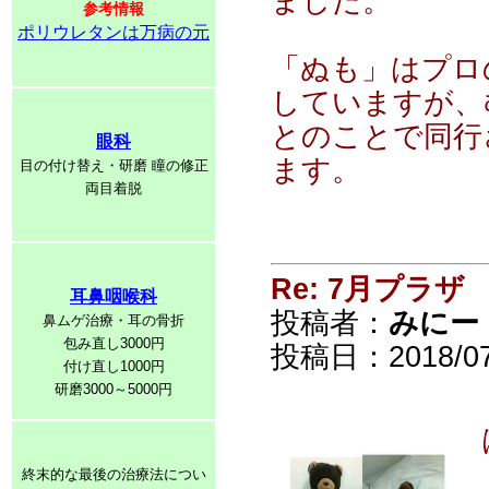
ました。
参考情報
ポリウレタンは万病の元
「ぬも」はプロ
していますが、
とのことで同行
眼科
ます。
目の付け替え・研磨 瞳の修正
両目着脱
Re: 7月プラザ
耳鼻咽喉科
投稿者：
みにー
鼻ムゲ治療・耳の骨折
包み直し3000円
投稿日：2018/07/
付け直し1000円
研磨3000～5000円
終末的な最後の治療法につい