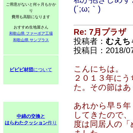
ご用意がないと何ヶ月もかか
(´;ω;｀)
り
費用も高額になります
おすすめ生地屋さん
Re: 7月プラザ
和歌山県 ファーボア工場
投稿者：
むえち
和歌山県 サンプラス
投稿日：2018/07/
こんにちは。
ビビビ材団
について
２０１３年にう
た。その節はあ
あれから早５年
してきたので、
中綿の交換と
度は同居人の「
はらわたクッション
作り