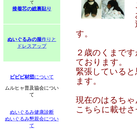
て
接着芯の総裏貼り
す。
ぬいぐるみの服
作りと
ドレスアップ
２歳のくまです
ております。
緊張していると
ビビビ材団
について
ます。
ムルヒャ普及協会につい
て
現在のはるちゃ
こちらに載せさ
ぬいぐるみ健康診断
ぬいぐるみ懇親会につい
て