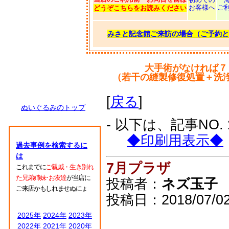
お客様へ
ご
どうぞこちらをお読みください
みさと記念館ご来訪の場合（ご予約と
大手術がなければ７
（若干の縫製修復処置＋洗
[
戻る
]
ぬいぐるみのトップ
- 以下は、記事NO.
◆印刷用表示◆
過去事例を検索するに
は
7月プラザ
これまでに
ご親戚・生き別れ
た兄弟姉妹･お友達
が当店に
投稿者：
ネズ玉子
ご来店かもしれませぬにょ
投稿日：2018/07/02(
2025年
2024年
2023年
2022年
2021年
2020年