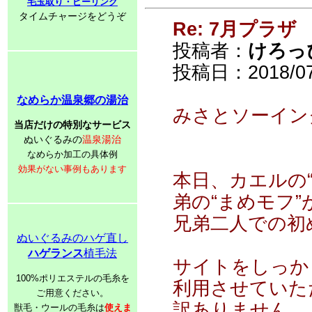
毛玉取り・ピーリング
タイムチャージをどうぞ
Re: 7月プラザ
投稿者：
けろっ
投稿日：2018/07/
なめらか温泉郷の湯治
みさとソーイン
当店だけの特別なサービス
ぬいぐるみの
温泉湯治
なめらか加工の具体例
効果がない事例もあります
本日、カエルの
弟の“まめモフ
兄弟二人での初
ぬいぐるみのハゲ直し
ハゲランス
植毛法
サイトをしっか
100%ポリエステルの毛糸を
利用させていた
ご用意ください。
訳ありません。
獣毛・ウールの毛糸は
使えま