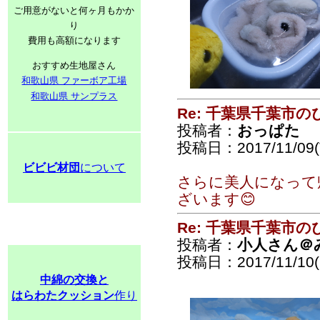
ご用意がないと何ヶ月もかか
り
費用も高額になります
おすすめ生地屋さん
和歌山県 ファーボア工場
和歌山県 サンプラス
Re: 千葉県千葉市
投稿者：
おっぱた
投稿日：2017/11/09(T
ビビビ材団
について
さらに美人になって
ざいます😊
Re: 千葉県千葉市
投稿者：
小人さん＠
投稿日：2017/11/10(F
中綿の交換と
はらわたクッション
作り