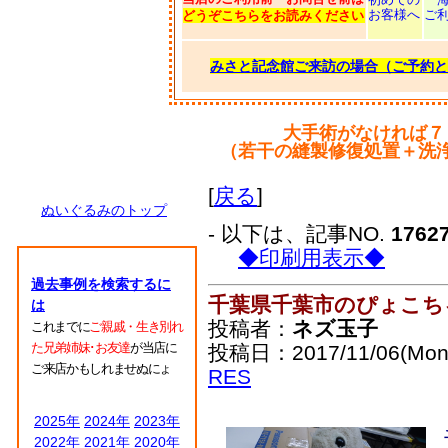
お客様へ
ご
どうぞこちらをお読みください
みさと記念館ご来訪の場合（ご予約と
大手術がなければ７
（若干の縫製修復処置＋洗
[
戻る
]
ぬいぐるみのトップ
- 以下は、記事NO.
1762
◆印刷用表示◆
過去事例を検索するに
千葉県千葉市のぴょこち
は
投稿者：
ネズ玉子
これまでに
ご親戚・生き別れ
た兄弟姉妹･お友達
が当店に
投稿日：2017/11/06(Mon)
ご来店かもしれませぬにょ
RES
2025年
2024年
2023年
2022年
2021年
2020年