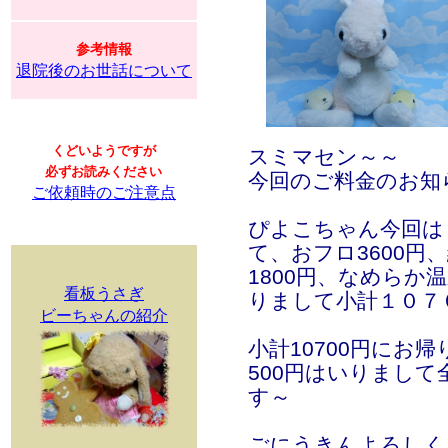
参考情報
退院後のお世話について
くどいようですが
スミマセン～～
必ずお読みください
今回のご料金のお知
ご依頼時のご注意点
ぴよこちゃん今回は５
て、おフロ3600円
1800円、なめらか温
看板うさぎ
りまして小計１０７
ビーちゃんの紹介
小計10700円にお帰
500円はいりまし
す～
ごにうきんよろしく