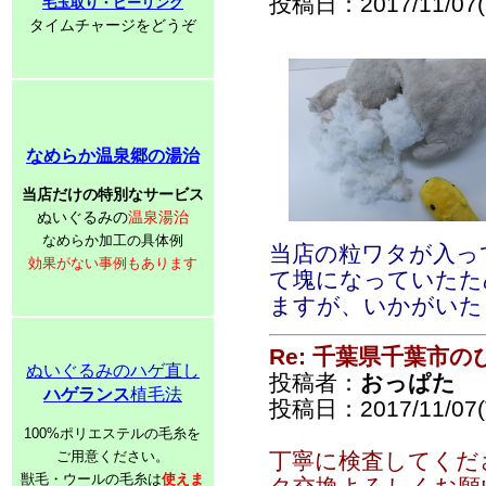
投稿日：2017/11/07(T
毛玉取り・ピーリング
タイムチャージをどうぞ
なめらか温泉郷の湯治
当店だけの特別なサービス
ぬいぐるみの
温泉湯治
なめらか加工の具体例
当店の粒ワタが入っ
効果がない事例もあります
て塊になっていたた
ますが、いかがいた
Re: 千葉県千葉市
ぬいぐるみのハゲ直し
投稿者：
おっぱた
ハゲランス
植毛法
投稿日：2017/11/07(T
100%ポリエステルの毛糸を
ご用意ください。
丁寧に検査してくだ
獣毛・ウールの毛糸は
使えま