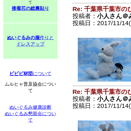
て
Re: 千葉県千葉市
接着芯の総裏貼り
投稿者：
小人さん＠
投稿日：2017/11/14(T
ぬいぐるみの服
作りと
ドレスアップ
ビビビ材団
について
ムルヒャ普及協会につい
て
Re: 千葉県千葉市
投稿者：
小人さん＠
投稿日：2017/11/14(T
ぬいぐるみ健康診断
ぬいぐるみ懇親会につい
て