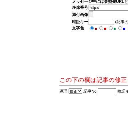
メッセージ中には参照先URL
座席番号
添付画像
暗証キー
(記事
文字色
■
■
■
■
この下の欄は記事の修正
処理
記事No
暗証