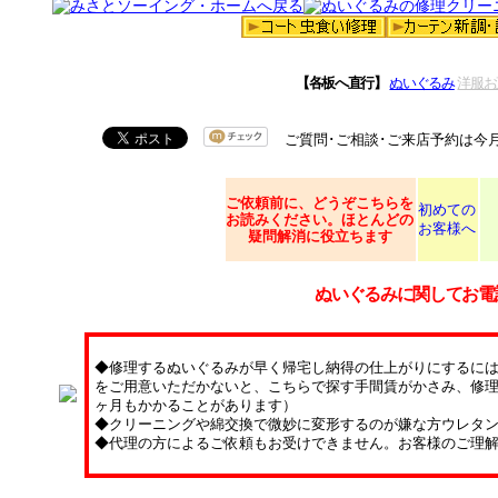
【各板へ直行】
ぬいぐるみ
洋服お
ご質問･ご相談･ご来店予約は今
ご依頼
前に、どうぞこちらを
初めての
お読みください。ほとんどの
お客様へ
疑問解消に役立ちます
ぬいぐるみに関してお電
◆修理するぬいぐるみが早く帰宅し納得の仕上がりにするに
をご用意いただかないと、こちらで探す手間賃がかさみ、修理
ヶ月もかかることがあります）
◆クリーニングや綿交換で微妙に変形するのが嫌な方ウレタ
◆代理の方によるご依頼もお受けできません。お客様のご理