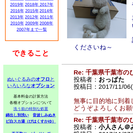
2019年
2018年
2017年
2016年
2015年
2014年
2013年
2012年
2011年
2010年
2009年
2008年
2007年まで一覧
くださいね～
できること
Re: 千葉県千葉市
投稿者：
おっぱた
ぬいぐるみの
オフロ
と
いろいろな
オプション
投稿日：2017/11/06(
基本料金の計算方法
無事に目的地に到着
各種オプションについて
どうぞよろしくお願
洗う前の特別な処置
綿出し別洗い
音波しみぬき
Re: 千葉県千葉市
ビ白スカ湯（びはくすかゆ）
投稿者：
小人さん＠