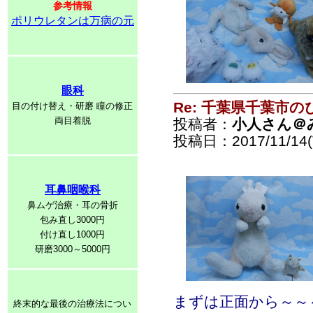
参考情報
ポリウレタンは万病の元
眼科
Re: 千葉県千葉市
目の付け替え・研磨 瞳の修正
両目着脱
投稿者：
小人さん＠
投稿日：2017/11/14(T
耳鼻咽喉科
鼻ムゲ治療・耳の骨折
包み直し3000円
付け直し1000円
研磨3000～5000円
まずは正面から～～
終末的な最後の治療法につい