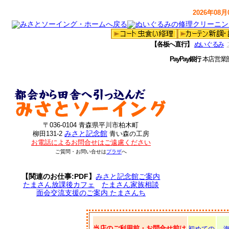
2026年08月0
【各板へ直行】
ぬいぐるみ
PayPay銀行
本店営業
〒036-0104 青森県平川市柏木町
みさと記念館
柳田131-2
青い森の工房
お電話によるお問合せはご遠慮ください
ご質問・お問い合せは
プラザ
へ
【関連のお仕事:PDF】
みさと記念館ご案内
たまさん放課後カフェ
たまさん家族相談
面会交流支援のご案内 たまさんち
当店のご利用前・お問合せ前は
初めての