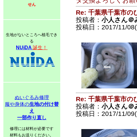
タ交換よろしくお願
せん
Re: 千葉県千葉市
投稿者：
小人さん＠
投稿日：2017/11/08(
生地がないところへ植毛でき
る
NUiDA
誕生！
ぬいぐるみ修理
Re: 千葉県千葉市
服や身体の
生地の付け替
投稿者：
小人さん＠
え
投稿日：2017/11/09(T
一部作り直し
修理には材料が必要です
材料もお送りください。