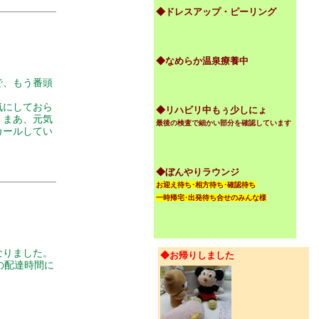
◆ドレスアップ・ピーリング
◆なめらか温泉療養中
で、もう番頭
気にしておら
◆リハビリ中もぅ少しにょ
、まあ、元気
最後の検査で細かい部分を確認しています
カールしてい
◆ぼんやりラウンジ
お迎え待ち･相方待ち･確認待ち
一時帰宅･出発待ち合せのみんな様
なりました。
◆お帰りしました
の配達時間に