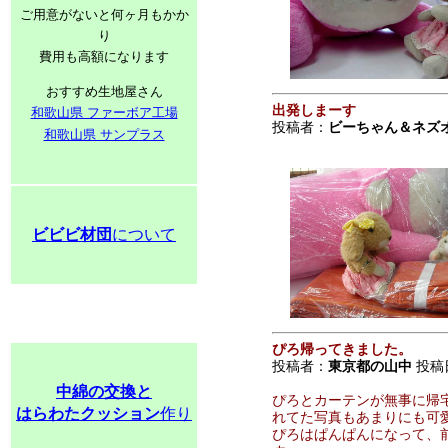
ご用意がないと何ヶ月もかか
り
費用も高額になります
おすすめ生地屋さん
出発しまーす
和歌山県 ファーボア工場
投稿者：
ビーちゃん＆ネズ
和歌山県 サンプラス
ビビビ材団
について
ぴろ帰ってきました。
投稿者：
東京都の山中
投稿日：
中綿の交換と
ぴろとカーテンが無事に帰
はらわたクッション
作り
れてた写真もあまりにも可
ぴろはぱんぱんになって、