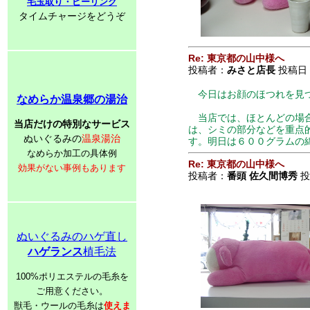
毛玉取り・ピーリング
タイムチャージをどうぞ
Re: 東京都の山中様へ
投稿者：
みさと店長
投稿日：2
今日はお顔のほつれを見つ
なめらか温泉郷の湯治
当店では、ほとんどの場合
当店だけの特別なサービス
は、シミの部分などを重点
ぬいぐるみの
温泉湯治
す。明日は６００グラムの
なめらか加工の具体例
Re: 東京都の山中様へ
効果がない事例もあります
投稿者：
番頭 佐久間博秀
投稿
ぬいぐるみのハゲ直し
ハゲランス
植毛法
100%ポリエステルの毛糸を
ご用意ください。
獣毛・ウールの毛糸は
使えま