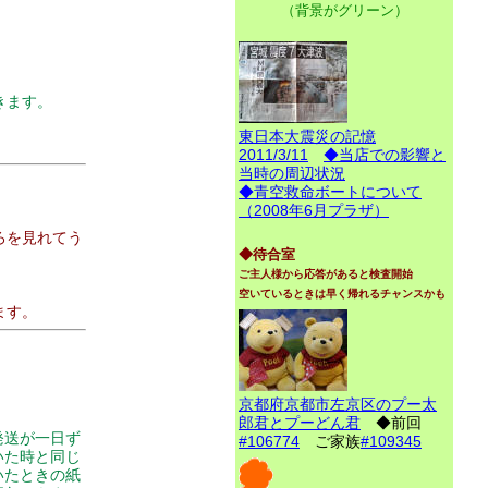
（背景がグリーン）
きます。
東日本大震災の記憶
2011/3/11
◆当店での影響と
当時の周辺状況
◆青空救命ボートについて
（2008年6月プラザ）
ろを見れてう
◆待合室
ご主人様から応答があると検査開始
空いているときは早く帰れるチャンスかも
ます。
京都府京都市左京区のプー太
郎君とプーどん君
◆前回
発送が一日ず
#106774
ご家族
#109345
いた時と同じ
いたときの紙