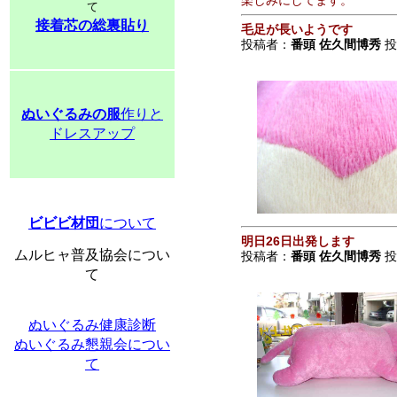
楽しみにしてます。
て
接着芯の総裏貼り
毛足が長いようです
投稿者：
番頭 佐久間博秀
投稿
ぬいぐるみの服
作りと
ドレスアップ
ビビビ材団
について
明日26日出発します
ムルヒャ普及協会につい
投稿者：
番頭 佐久間博秀
投稿
て
ぬいぐるみ健康診断
ぬいぐるみ懇親会につい
て