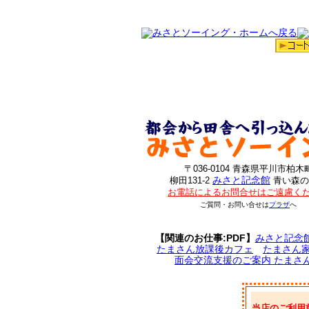
〒036-0104 青森県平川市柏木
みさと記念館
柳田131-2
青い森の
お電話によるお問合せはご遠慮く
ご質問・お問い合せは
プラザ
へ
【関連のお仕事:PDF】
みさと記念
たまさん放課後カフェ
たまさん
面会交流支援のご案内 たまさ
当店のご利用