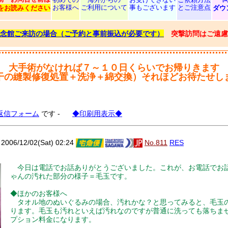
お客様へ
ご利用について
事もございます
とご注意点
をお読みください
ダウ
念館ご来訪の場合（ご予約と事前振込が必要です）
突撃訪問はご遠慮
大手術がなければ７～１０日くらいでお帰りきます
干の縫製修復処置＋洗浄＋綿交換）それほどお待たせし
返信フォーム
です -
◆印刷用表示◆
6/12/02(Sat) 02:24
No.811
RES
今日は電話でお話ありがとうございました。これが、お電話でお
ゃんの汚れた部分の様子＝毛玉です。
◆ほかのお客様へ
タオル地のぬいぐるみの場合、汚れかな？と思ってみると、毛玉
ります。毛玉も汚れといえば汚れなのですが普通に洗っても落ちま
プション料金になります。