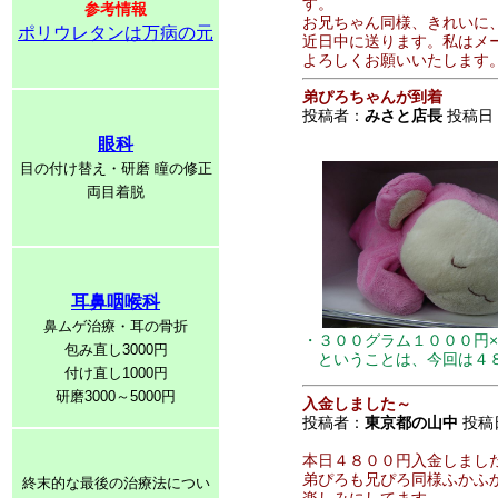
す。
参考情報
お兄ちゃん同様、きれいに
ポリウレタンは万病の元
近日中に送ります。私はメ
よろしくお願いいたします
弟ぴろちゃんが到着
投稿者：
みさと店長
投稿日：2
眼科
目の付け替え・研磨 瞳の修正
両目着脱
耳鼻咽喉科
鼻ムゲ治療・耳の骨折
・３００グラム１０００円
包み直し3000円
ということは、今回は４８
付け直し1000円
研磨3000～5000円
入金しました～
投稿者：
東京都の山中
投稿日：
本日４８００円入金しまし
弟ぴろも兄ぴろ同様ふかふ
終末的な最後の治療法につい