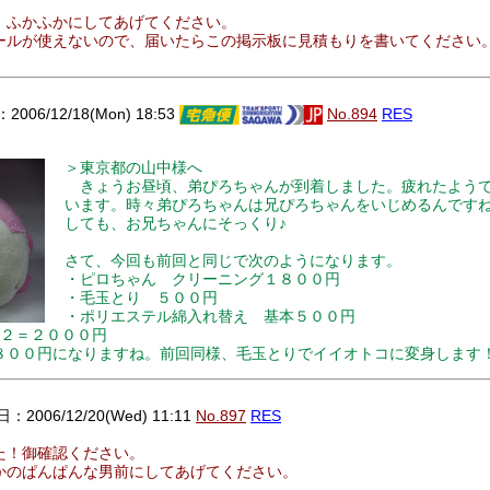
、ふかふかにしてあげてください。
ールが使えないので、届いたらこの掲示板に見積もりを書いてください
。
006/12/18(Mon) 18:53
No.894
RES
＞東京都の山中様へ
きょうお昼頃、弟ぴろちゃんが到着しました。疲れたよう
います。時々弟ぴろちゃんは兄ぴろちゃんをいじめるんです
しても、お兄ちゃんにそっくり♪
さて、今回も前回と同じで次のようになります。
・ピロちゃん クリーニング１８００円
・毛玉とり ５００円
・ポリエステル綿入れ替え 基本５００円
×２＝２０００円
００円になりますね。前回同様、毛玉とりでイイオトコに変身します
2006/12/20(Wed) 11:11
No.897
RES
た！御確認ください。
かのぱんぱんな男前にしてあげてください。