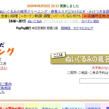
2026年08月02日 22:13
更新しました
【各板へ直行】
ぬいぐるみ
スーツかけはぎ
コート虫食い
カーテン
総合
PayPay銀行
本店営業部 普通口座
3934831 サクマヒロヒデ
町
工房
ださい
大手術がな
ご質問･ご相談･ご来店予約は
館ご案内
家族相談
んち
前・お問合せ前は
初めての
海外からの
お受けできない
ご依頼方法