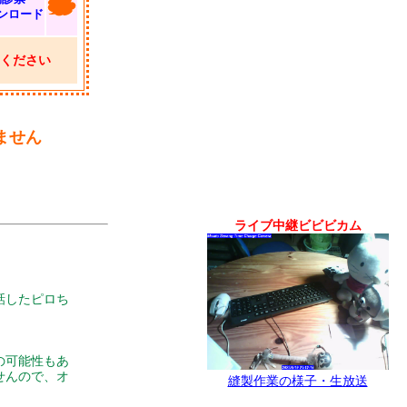
ンロード
ください
ません
ライブ中継ビビビカム
話したピロち
の可能性もあ
せんので、オ
縫製作業の様子・生放送