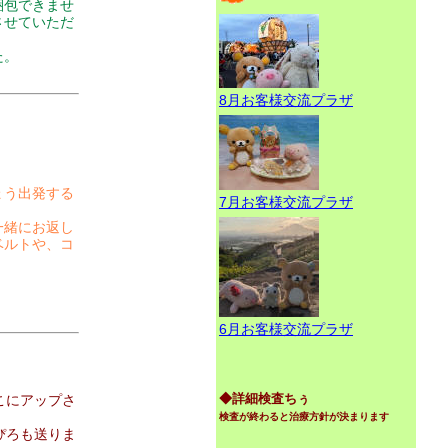
梱包できませ
させていただ
た。
8月お客様交流プラザ
ょう出発する
7月お客様交流プラザ
一緒にお返し
ベルトや、コ
6月お客様交流プラザ
◆詳細検査ちぅ
こにアップさ
検査が終わると治療方針が決まります
ぴろも送りま