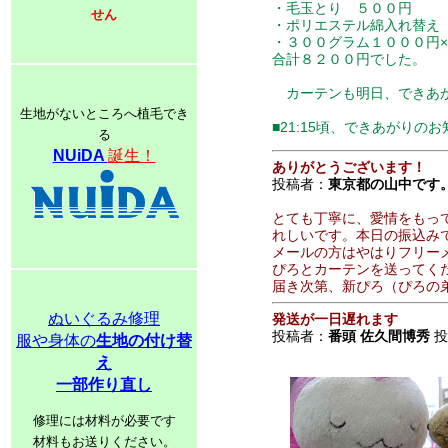
・毛玉とり ５００円
せん
・ポリエステル綿入れ替え
・３００グラム１０００円
合計８２００円でした。
カーテンも明日、できあが
生地がないところへ植毛でき
■21:15頃、できあがり
る
NUiDA
誕生！
ありがとうございます！
投稿者：
東京都の山中です
とても丁寧に、愛情をもっ
れしいです。本日の振込み
メールの方はやはりフリー
ぴろとカーテンを送ってく
届き次第、新ぴろ（ぴろの
ぬいぐるみ修理
発送が一日遅れます
投稿者：
番頭 佐久間博秀
投稿
服や身体の
生地の付け替
え
一部作り直し
修理には材料が必要です
材料もお送りください。