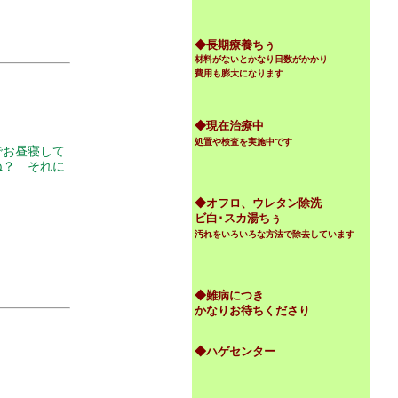
。
◆
長期療養ちぅ
材料がないとかなり日数がかかり
費用も膨大になります
◆現在治療中
処置や検査を実施中です
でお昼寝して
ね？ それに
◆オフロ、ウレタン除洗
ビ白･スカ湯ちぅ
汚れをいろいろな方法で除去しています
！
◆難病につき
かなりお待ちくださり
◆ハゲセンター