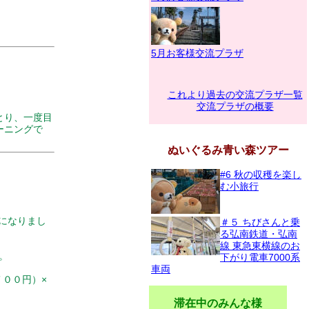
5月お客様交流プラザ
これより過去の交流プラザ一覧
交流プラザの概要
とり、一度目
ーニングで
ぬいぐるみ青い森ツアー
#6 秋の収穫を楽し
む小旅行
になりまし
＃５ ちびさんと乗
る弘南鉄道・弘南
線 東急東横線のお
。
下がり電車7000系
車両
００円）×
滞在中のみんな様