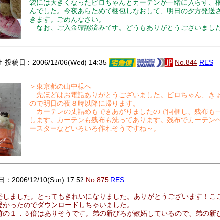
袋には大きくなったピロちゃんとカーテンが一緒に入らず、
んでした。今夜あらためて梱包しなおして、明日の夕方発送
きます。ごめんなさい。
なお、ご入金確認済みです。どうもありがとうございまし
オ
投稿日：2006/12/06(Wed) 14:35
No.844
RES
＞東京都の山中様へ
先ほどはお電話ありがとうございました。ピロちゃん、き
ので明日の夜８時以降に帰ります。
カーテンの丈詰めもできあがりましたので同梱し、残布も
します。カーテンも残布も洗ってあります。残布でカーテン
ースターなどいろいろ作れそうですね～。
2006/12/10(Sun) 17:52
No.875
RES
宅しました。とってもきれいになりました。ありがとうございます！こ
愛かったのでダウンロードしちゃいました。
前の１．５倍はありそうです。弟の新ぴろが嫉妬しているので、弟の新