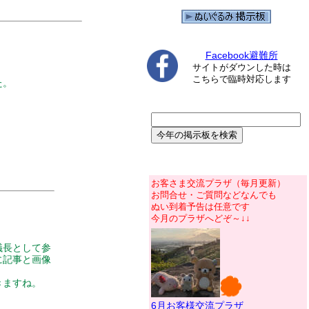
Facebook避難所
サイトがダウンした時は
こちらで臨時対応します
た。
お客さま交流プラザ（毎月更新）
お問合せ・ご質問などなんでも
ぬい到着予告は任意です
今月のプラザへどぞ～↓↓
議長として参
に記事と画像
きますね。
6月お客様交流プラザ