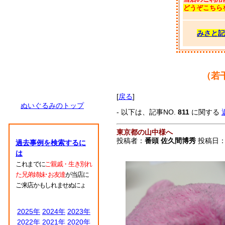
どうぞこちら
みさと記
（若
[
戻る
]
ぬいぐるみのトップ
- 以下は、記事NO.
811
に関する
東京都の山中様へ
投稿者：
番頭 佐久間博秀
投稿日：200
過去事例を検索するに
は
これまでに
ご親戚・生き別れ
た兄弟姉妹･お友達
が当店に
ご来店かもしれませぬにょ
2025年
2024年
2023年
2022年
2021年
2020年