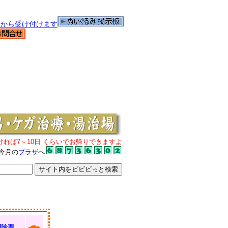
ければ7～10日 くらいでお帰りできますよ
今月の
プラザ
へ
問診票