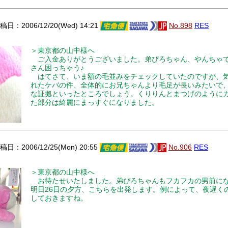
日：2006/12/20(Wed) 14:21
No.898
RES
＞東京都の山中様へ
ご入金ありがとうございました。弟ぴろちゃん、やんちゃ
さん困っちゃう♪
はてさて、いま額の毛並みをチェックしていたのですが、
れたケバの件、全体的にお兄ちゃんより毛足が長いみたいで
な証拠といったところでしょう。くりりんとまつげのように
た部分は綺麗にまっすぐになりました。
日：2006/12/25(Mon) 20:55
No.906
RES
＞東京都の山中様へ
お待たせいたしました。弟ぴろちゃんもフカフカの男前に
明日26日の夕方、こちらを出発します。例によって、夜遅く
しておきますね。