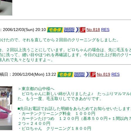
006/12/03(Sun) 20:10
No.818
RES
けたので、それを直してから２回目のクリーニングをしました。
、２回以上洗うことにしています。ピロちゃんの場合は、先に毛玉を
的に洗って、縫い目やほつれを再確認します。今日のは仕上げ前のクリ
綿入れで丸々となりますよ～。
日：2006/12/04(Mon) 13:22
No.819
RES
＞東京都の山中様へ
ピロちゃんに新しい綿が入りましたよ♪ たっぷりマルマル
た。もう一度、毛玉取りしてできあがりです。
■先日お電話でお話した明細をあらためてお知らせいたします
・カーテンクリーニング料金 １０００円
・カーテンたけつめ １２００円（基本５００円＋１間以内７
２つ＝２４００円
・ピロちゃん クリーニング１８００円