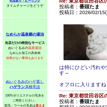
Re: 東京都世田谷
毛玉取り・ピーリング
タイムチャージをどうぞ
投稿者：
番頭たま
投稿日：2026/02/15(S
なめらか温泉郷の湯治
当店だけの特別なサービス
ぬいぐるみの
温泉湯治
なめらか加工の具体例
効果がない事例もあります
は特にひどい汚れや
す～
ぬいぐるみのハゲ直し
オフロに入りますね
ハゲランス
植毛法
Re: 東京都世田谷
100%ポリエステルの毛糸を
ご用意ください。
投稿者：
番頭たま
獣毛・ウールの毛糸は
使えま