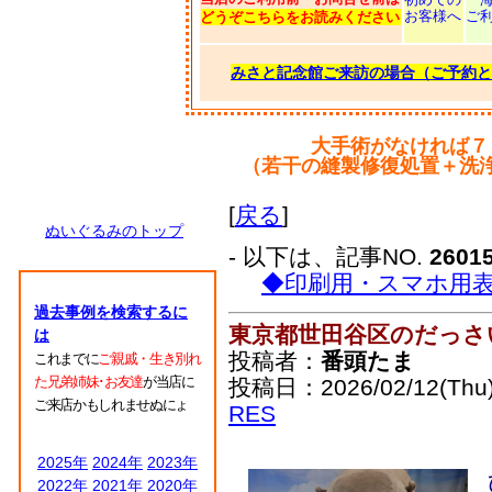
お客様へ
ご
どうぞこちらをお読みください
みさと記念館ご来訪の場合（ご予約と
大手術がなければ７
（若干の縫製修復処置＋洗
[
戻る
]
ぬいぐるみのトップ
- 以下は、記事NO.
2601
◆印刷用・スマホ用
過去事例を検索するに
東京都世田谷区のだっさ
は
投稿者：
番頭たま
これまでに
ご親戚・生き別れ
た兄弟姉妹･お友達
が当店に
投稿日：2026/02/12(Thu)
ご来店かもしれませぬにょ
RES
2025年
2024年
2023年
2022年
2021年
2020年