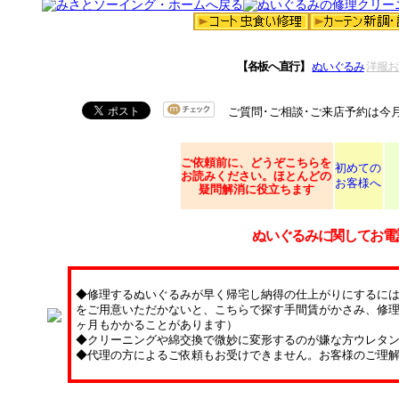
【各板へ直行】
ぬいぐるみ
洋服お
ご質問･ご相談･ご来店予約は今
ご依頼
前に、どうぞこちらを
初めての
お読みください。ほとんどの
お客様へ
疑問解消に役立ちます
ぬいぐるみに関してお電
◆修理するぬいぐるみが早く帰宅し納得の仕上がりにするに
をご用意いただかないと、こちらで探す手間賃がかさみ、修理
ヶ月もかかることがあります）
◆クリーニングや綿交換で微妙に変形するのが嫌な方ウレタ
◆代理の方によるご依頼もお受けできません。お客様のご理