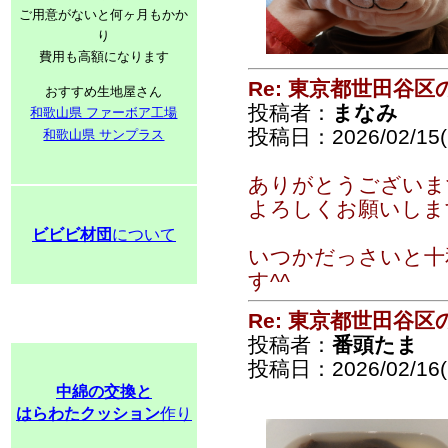
ご用意がないと何ヶ月もかか
り
費用も高額になります
Re: 東京都世田谷
おすすめ生地屋さん
投稿者：
まなみ
和歌山県 ファーボア工場
投稿日：2026/02/15(S
和歌山県 サンプラス
ありがとうございま
よろしくお願いしま
ビビビ材団
について
いつかだっさいと十
す^^
Re: 東京都世田谷
投稿者：
番頭たま
投稿日：2026/02/16(
中綿の交換と
はらわたクッション
作り