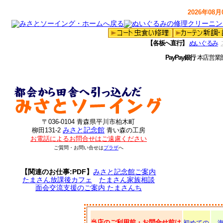
2026年08月0
【各板へ直行】
ぬいぐるみ
PayPay銀行
本店営業
〒036-0104 青森県平川市柏木町
みさと記念館
柳田131-2
青い森の工房
お電話によるお問合せはご遠慮ください
ご質問・お問い合せは
プラザ
へ
【関連のお仕事:PDF】
みさと記念館ご案内
たまさん放課後カフェ
たまさん家族相談
面会交流支援のご案内 たまさんち
当店のご利用前・お問合せ前は
初めての