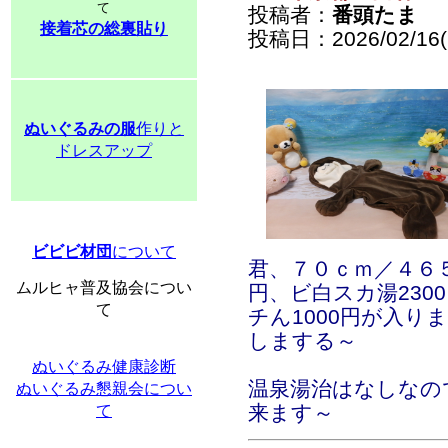
て
投稿者：
番頭たま
接着芯の総裏貼り
投稿日：2026/02/16(
ぬいぐるみの服
作りと
ドレスアップ
ビビビ材団
について
君、７０ｃｍ／４６５
ムルヒャ普及協会につい
円、ビ白スカ湯230
て
チん1000円が入り
しまする～
ぬいぐるみ健康診断
温泉湯治はなしなの
ぬいぐるみ懇親会につい
来ます～
て