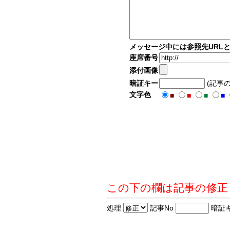
メッセージ中には参照先URL
座席番号
添付画像
暗証キー
(記事
文字色
■
■
■
■
この下の欄は記事の修正
処理
記事No
暗証