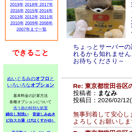
2019年
2018年
2017年
2016年
2015年
2014年
2013年
2012年
2011年
2010年
2009年
2008年
2007年まで一覧
ちょっとサーバーの
できること
れるかも知れません
お待ちくださり～
ぬいぐるみの
オフロ
と
いろいろな
オプション
Re: 東京都世田谷
投稿者：
まなみ
基本料金の計算方法
投稿日：2026/02/12(T
各種オプションについて
洗う前の特別な処置
無事到着して安心し
綿出し別洗い
音波しみぬき
よろしくお願いしま
ビ白スカ湯（びはくすかゆ）