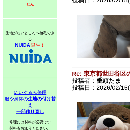
投稿日：2026/02/15(S
せん
生地がないところへ植毛でき
る
NUiDA
誕生！
Re: 東京都世田谷
投稿者：
番頭たま
投稿日：2026/02/15(S
ぬいぐるみ修理
服や身体の
生地の付け替
え
一部作り直し
修理には材料が必要です
材料もお送りください。