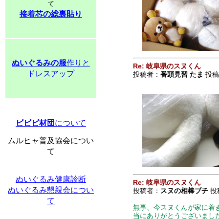
て
接着芯の総裏貼り
ぬいぐるみの服
作りと
Re: 岐阜県のスヌくん
ドレスアップ
投稿者：
番頭見習 たま
投稿日
ビビビ材団
について
ムルヒャ普及協会につい
て
ぬいぐるみ健康診断
Re: 岐阜県のスヌくん
ぬいぐるみ懇親会につい
投稿者：
スヌの相棒ブチ
投稿
て
無事、今スヌくんが家に着
当にありがとうございまし