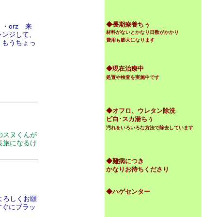
◆
長期療養ちぅ
orz 来
材料がないとかなり日数がかかり
レンジして、
費用も膨大になります
、もうちょっ
◆現在治療中
処置や検査を実施中です
◆オフロ、ウレタン除洗
ビ白･スカ湯ちぅ
汚れをいろいろな方法で除去しています
のスヌくんが
長旅になるけ
◆難病につき
かなりお待ちくださり
◆ハゲセンター
よろしくお願
すぐにブラッ