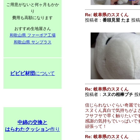
ご用意がないと何ヶ月もかか
り
Re: 岐阜県のスヌくん
費用も高額になります
投稿者：
番頭見習 たま
投稿日
おすすめ生地屋さん
和歌山県 ファーボア工場
和歌山県 サンプラス
ビビビ材団
について
Re: 岐阜県のスヌくん
投稿者：
スヌの相棒ブチ
投稿
信じられないぐらい奇麗で
スヌくん真白で気持ちがよ
フサフサで早く触りたいで
感謝の気持ちでいっぱいで
中綿の交換と
頑張って！
はらわたクッション
作り
Re: 岐阜県のスヌくん