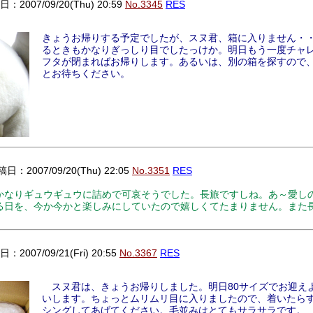
：2007/09/20(Thu) 20:59
No.3345
RES
きょうお帰りする予定でしたが、スヌ君、箱に入りません・・・
るときもかなりぎっしり目でしたっけか。明日もう一度チャ
フタが閉まればお帰りします。あるいは、別の箱を探すので
とお待ちください。
日：2007/09/20(Thu) 22:05
No.3351
RES
かなりギュウギュウに詰めで可哀そうでした。長旅ですしね。あ～愛し
る日を、今か今かと楽しみにしていたので嬉しくてたまりません。また
！
：2007/09/21(Fri) 20:55
No.3367
RES
スヌ君は、きょうお帰りしました。明日80サイズでお迎え
いします。ちょっとムリムリ目に入りましたので、着いたら
シングしてあげてください。毛並みはとてもサラサラです。