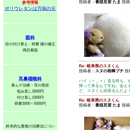
投稿者：
番頭見習 たま
投稿日
参考情報
ポリウレタンは万病の元
眼科
目の付け替え・研磨 瞳の修正
両目着脱
Re: 岐阜県のスヌくん
投稿者：
スヌの相棒ブチ
投稿
耳鼻咽喉科
ハイ（＋＿＋）送る時も、
鼻ムゲ治療・耳の骨折
帰って来るんですね。会え
ど、スヌくん頑張るんだよ
包み直し3000円
付け直し1000円
Re: 岐阜県のスヌくん
研磨3000～5000円
投稿者：
番頭見習 たま
投稿日
終末的な最後の治療法につい