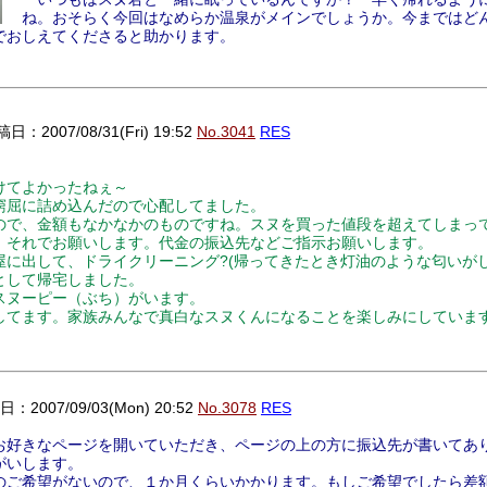
ね。おそらく今回はなめらか温泉がメインでしょうか。今まではど
でおしえてくださると助かります。
日：2007/08/31(Fri) 19:52
No.3041
RES
けてよかったねぇ～
窮屈に詰め込んだので心配してました。
ので、金額もなかなかのものですね。スヌを買った値段を超えてしまっ
、それでお願いします。代金の振込先などご指示お願いします。
に出して、ドライクリーニング?(帰ってきたとき灯油のような匂いがし
として帰宅しました。
スヌーピー（ぶち）がいます。
してます。家族みんなで真白なスヌくんになることを楽しみにしていま
：2007/09/03(Mon) 20:52
No.3078
RES
好きなページを開いていただき、ページの上の方に振込先が書いてあ
がいします。
ご希望がないので、１か月くらいかかります。もしご希望でしたら差額1