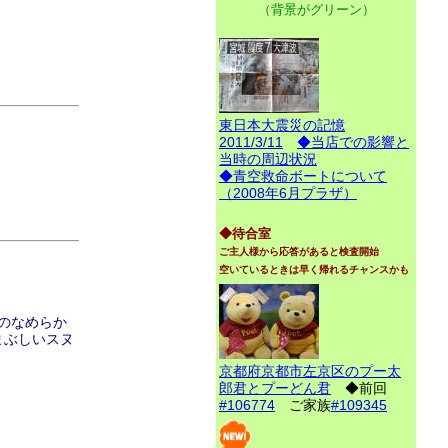
（背景がグリーン）
東日本大震災の記憶
2011/3/11
◆当店での影響と
当時の周辺状況
◆青空救命ボートについて
（2008年6月プラザ）
◆待合室
ご主人様から応答があると検査開始
空いているときは早く帰れるチャンスかも
のなめらか
まぶしいスヌ
京都府京都市左京区のプー太
郎君とプーどん君
◆前回
#106774
ご家族
#109345