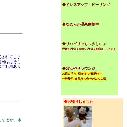
◆ドレスアップ・ピーリング
◆なめらか温泉療養中
◆リハビリ中もぅ少しにょ
最後の検査で細かい部分を確認しています
定されてしま
明日はおそら
のご利用あり
◆ぼんやりラウンジ
お迎え待ち･相方待ち･確認待ち
一時帰宅･出発待ち合せのみんな様
◆お帰りしました
してます。本