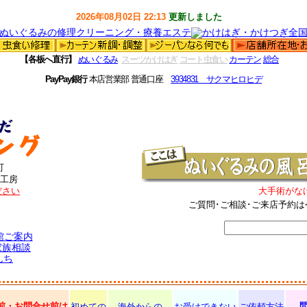
2026年08月02日 22:13
更新しました
【各板へ直行】
ぬいぐるみ
スーツかけはぎ
コート虫食い
カーテン
総合
PayPay銀行
本店営業部 普通口座
3934831 サクマヒロヒデ
町
工房
ださい
大手術がな
ご質問･ご相談･ご来店予約は
館ご案内
家族相談
んち
前・お問合せ前は
初めての
海外からの
お受けできない
ご依頼方法