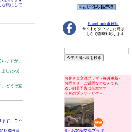
んな風にして
Facebook避難所
サイトがダウンした時は
こちらで臨時対応します
ていますが、
ましたね)
お客さま交流プラザ（毎月更新）
お問合せ・ご質問などなんでも
す。どうぞ宜
ぬい到着予告は任意です
今月のプラザへどぞ～↓↓
ります。ご不
000円追
6月お客様交流プラザ