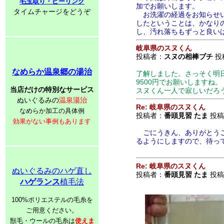
毛玉取り・ピーリング
加でお願いします。
タイムチャージをどうぞ
お洗濯の経過をお知らせい
したということは、かなり
し、汚れ落ちもずっと良い
岐阜県のスヌくん
投稿者：
スヌの相棒ブチ
投稿
なめらか温泉郷の湯治
了解しました。さっそく明
9500円でお願いしますね。
当店だけの特別なサービス
スヌくん一人で寂しいだろ
ぬいぐるみの
温泉湯治
Re: 岐阜県のスヌくん
なめらか加工の具体例
投稿者：
番頭見習 たま
投稿日
効果がない事例もあります
ごにうきん、ありがとうご
るようにしますので、待っ
Re: 岐阜県のスヌくん
ぬいぐるみのハゲ直し
投稿者：
番頭見習 たま
投稿日
ハゲランス
植毛法
100%ポリエステルの毛糸を
ご用意ください。
獣毛・ウールの毛糸は
使えま