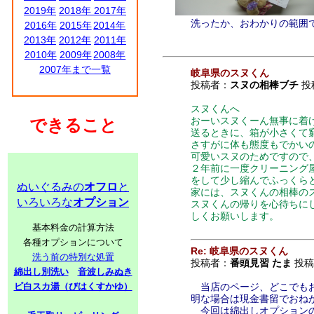
2019年
2018年
2017年
洗ったか、おわかりの範囲
2016年
2015年
2014年
2013年
2012年
2011年
2010年
2009年
2008年
2007年まで一覧
岐阜県のスヌくん
投稿者：
スヌの相棒ブチ
投稿
スヌくんへ
おーいスヌくーん無事に着
できること
送るときに、箱が小さくて
さすがに体も態度もでかい
可愛いスヌのためですので
２年前に一度クリーニング屋
をして少し縮んでふっくら
ぬいぐるみの
オフロ
と
家には、スヌくんの相棒の
いろいろな
オプション
スヌくんの帰りを心待ちに
しくお願いします。
基本料金の計算方法
各種オプションについて
Re: 岐阜県のスヌくん
洗う前の特別な処置
投稿者：
番頭見習 たま
投稿日
綿出し別洗い
音波しみぬき
ビ白スカ湯（びはくすかゆ）
当店のページ、どこでもお
明な場合は現金書留でおね
今回は綿出しオプションの