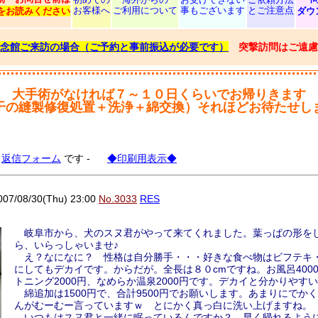
お客様へ
ご利用について
事もございます
とご注意点
をお読みください
ダウ
念館ご来訪の場合（ご予約と事前振込が必要です）
突撃訪問はご遠慮
大手術がなければ７～１０日くらいでお帰りきます
干の縫製修復処置＋洗浄＋綿交換）それほどお待たせし
る
返信フォーム
です -
◆印刷用表示◆
/08/30(Thu) 23:00
No.3033
RES
岐阜市から、犬のスヌ君がやって来てくれました。葉っぱの形を
ら、いらっしゃいませ♪
え？なになに？ 性格は自分勝手・・・好きな食べ物はビフテキ
にしてもデカイです。からだが。全長は８０cmですね。お風呂400
トニング2000円、なめらか温泉2000円です。デカイと分かりやすい
綿追加は1500円で、合計9500円でお願いします。あまりにでか
んがむーむー言っていますｗ とにかく真っ白に洗い上げますね。
いつもはスヌ君と一緒に眠っているんですか？ 早く帰れるよう