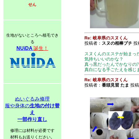
せん
生地がないところへ植毛でき
Re: 岐阜県のスヌくん
る
投稿者：
スヌの相棒ブチ
投稿
NUiDA
誕生！
スヌくんのエステが始まっ
気持ちいいのかな？
真っ黒だったんでかなりの
真白になる手ごたえを感じ
Re: 岐阜県のスヌくん
投稿者：
番頭見習 たま
投稿日
ぬいぐるみ修理
服や身体の
生地の付け替
え
一部作り直し
修理には材料が必要です
材料もお送りください。