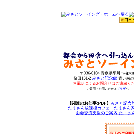
〒036-0104 青森県平川市柏木
みさと記念館
柳田131-2
青い森の
お電話によるお問合せはご遠慮く
ご質問・お問い合せは
プラザ
へ
【関連のお仕事:PDF】
みさと記念
たまさん放課後カフェ
たまさん
面会交流支援のご案内 たまさ
当店のご利用