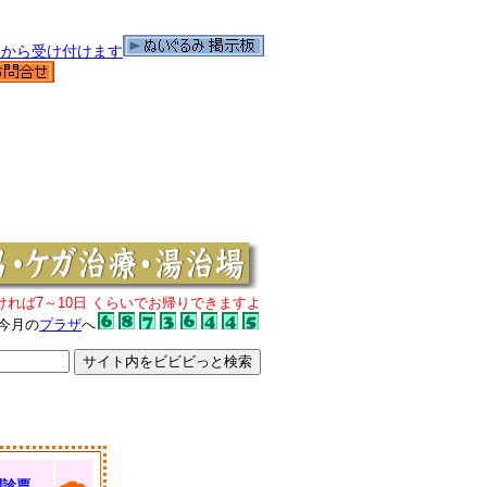
ければ7～10日 くらいでお帰りできますよ
今月の
プラザ
へ
問診票