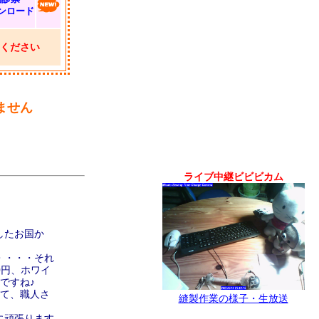
ンロード
ください
ません
ライブ中継ビビビカム
したお国か
・・・・それ
0円、ホワイ
ですね♪
くて、職人さ
縫製作業の様子・生放送
に頑張ります