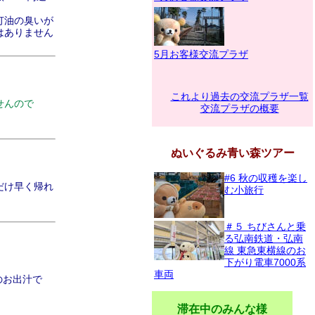
灯油の臭いが
はありません
5月お客様交流プラザ
これより過去の交流プラザ一覧
せんので
交流プラザの概要
ぬいぐるみ青い森ツアー
#6 秋の収穫を楽し
だけ早く帰れ
む小旅行
＃５ ちびさんと乗
る弘南鉄道・弘南
線 東急東横線のお
下がり電車7000系
車両
のお出汁で
滞在中のみんな様