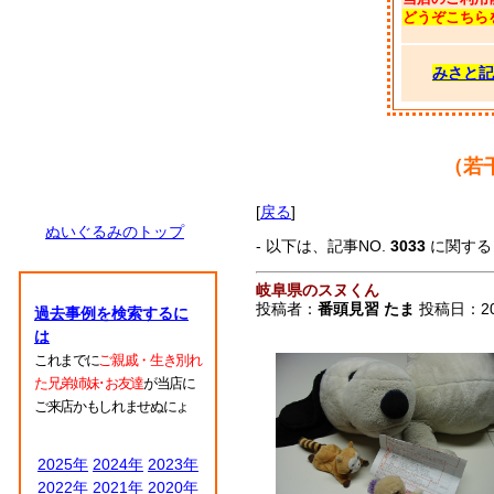
どうぞこちら
みさと記
（若
[
戻る
]
ぬいぐるみのトップ
- 以下は、記事NO.
3033
に関す
岐阜県のスヌくん
投稿者：
番頭見習 たま
投稿日：2007
過去事例を検索するに
は
これまでに
ご親戚・生き別れ
た兄弟姉妹･お友達
が当店に
ご来店かもしれませぬにょ
2025年
2024年
2023年
2022年
2021年
2020年