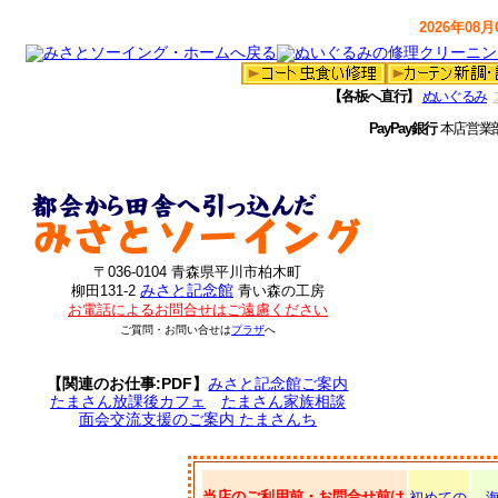
2026年08月0
【各板へ直行】
ぬいぐるみ
PayPay銀行
本店営業
〒036-0104 青森県平川市柏木町
みさと記念館
柳田131-2
青い森の工房
お電話によるお問合せはご遠慮ください
ご質問・お問い合せは
プラザ
へ
【関連のお仕事:PDF】
みさと記念館ご案内
たまさん放課後カフェ
たまさん家族相談
面会交流支援のご案内 たまさんち
当店のご利用前・お問合せ前は
初めての