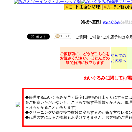
【各板へ直行】
ぬいぐるみ
洋服お
ご質問･ご相談･ご来店予約は今
ご依頼
前に、どうぞこちらを
初めての
お読みください。ほとんどの
お客様へ
疑問解消に役立ちます
ぬいぐるみに関してお電
◆修理するぬいぐるみが早く帰宅し納得の仕上がりにするに
をご用意いただかないと、こちらで探す手間賃がかさみ、修理
ヶ月もかかることがあります）
◆クリーニングや綿交換で微妙に変形するのが嫌な方ウレタ
◆代理の方によるご依頼もお受けできません。お客様のご理