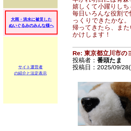
嬉しくて小躍りしちゃ
毎日いろんな役割で
大雨・洪水に被災した
っくりできたかな。
ぬいぐるみのみんな様へ
帰ってきたら、また
かけします！
Re: 東京都立川市
投稿者：
番頭たま
投稿日：2025/09/28(S
サイト運営者
の紹介と法定表示