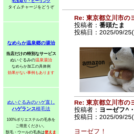
毛玉取り・ピーリング
タイムチャージをどうぞ
Re: 東京都立川市
投稿者：
番頭たま
投稿日：2025/09/25(T
なめらか温泉郷の湯治
当店だけの特別なサービス
ぬいぐるみの
温泉湯治
なめらか加工の具体例
効果がない事例もあります
Re: 東京都立川市
ぬいぐるみのハゲ直し
ハゲランス
植毛法
投稿者：
ヨーゼフ^・
投稿日：2025/09/25(T
100%ポリエステルの毛糸を
ご用意ください。
ヨーゼフ！
獣毛・ウールの毛糸は
使えま