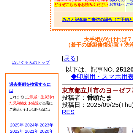
お客様へ
ご
どうぞこちらをお読みください
みさと記念館ご来訪の場合（ご予約と
大手術がなければ７
（若干の縫製修復処置＋洗
[
戻る
]
ぬいぐるみのトップ
- 以下は、記事NO.
2512
◆印刷用・スマホ用
過去事例を検索するに
東京都立川市のヨーゼフ
は
投稿者：
番頭たま
これまでに
ご親戚・生き別れ
た兄弟姉妹･お友達
が当店に
投稿日：2025/09/25(Thu)
ご来店かもしれませぬにょ
RES
2025年
2024年
2023年
2022年
2021年
2020年