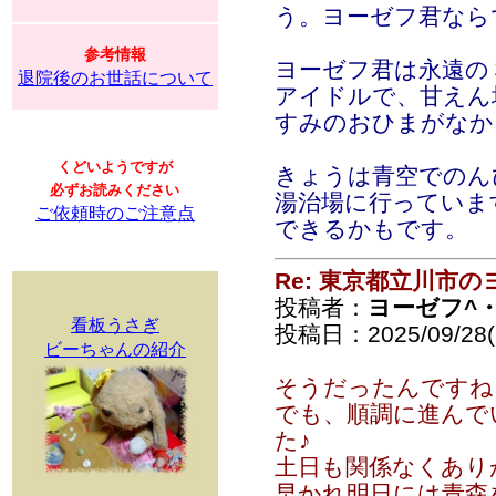
う。ヨーゼフ君なら
参考情報
ヨーゼフ君は永遠の
退院後のお世話について
アイドルで、甘えん
すみのおひまがなか
くどいようですが
きょうは青空でのん
必ずお読みください
湯治場に行っていま
ご依頼時のご注意点
できるかもです。
Re: 東京都立川市
投稿者：
ヨーゼフ^・
看板うさぎ
投稿日：2025/09/28(S
ビーちゃんの紹介
そうだったんですね
でも、順調に進んで
た♪
土日も関係なくあり
早かれ明日には青森を出