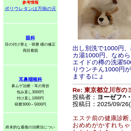
参考情報
ポリウレタンは万病の元
眼科
目の付け替え・研磨 瞳の修正
出し別洗で1000円
両目着脱
カ湯1000円、なめ
エイドの樽の洗濯5
りウンチん1000円
まするにょ
耳鼻咽喉科
鼻ムゲ治療・耳の骨折
Re: 東京都立川市
包み直し3000円
投稿者：
ヨーゼフ^・
付け直し1000円
投稿日：2025/09/26(F
研磨3000～5000円
エステ前の健康診断
おめめがかすれちゃ
終末的な最後の治療法につい