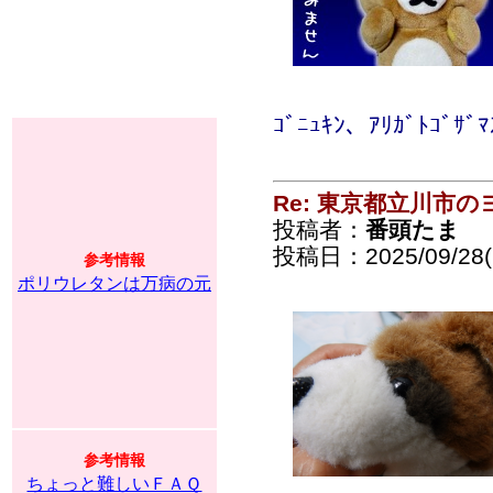
ｺﾞﾆｭｷﾝ、ｱﾘｶﾞﾄｺﾞｻﾞ
Re: 東京都立川市
投稿者：
番頭たま
投稿日：2025/09/28(S
参考情報
ポリウレタンは万病の元
参考情報
ちょっと難しいＦＡＱ