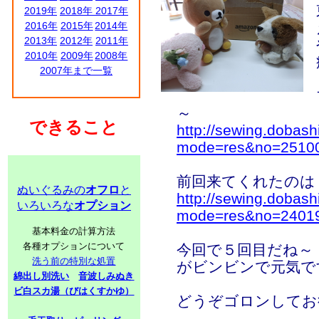
2019年
2018年
2017年
2016年
2015年
2014年
2013年
2012年
2011年
2010年
2009年
2008年
2007年まで一覧
～
できること
http://sewing.dobash
mode=res&no=2510
前回来てくれたのは
ぬいぐるみの
オフロ
と
http://sewing.dobash
いろいろな
オプション
mode=res&no=2401
基本料金の計算方法
各種オプションについて
今回で５回目だね～
洗う前の特別な処置
がビンビンで元気で
綿出し別洗い
音波しみぬき
ビ白スカ湯（びはくすかゆ）
どうぞゴロンしてお