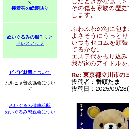
したときかなぁ（＞
て
その傷も家族の歴史
接着芯の総裏貼り
します。
ふわふわの泡に包ま
よさそうにうっとり
ぬいぐるみの服
作りと
いつもセコムを頑張
ドレスアップ
てるかな。
エステ代を振り込み
我が家のアイドルを
ビビビ材団
について
Re: 東京都立川市
投稿者：
番頭たま
ムルヒャ普及協会につい
投稿日：2025/09/28(S
て
ぬいぐるみ健康診断
ぬいぐるみ懇親会につい
て