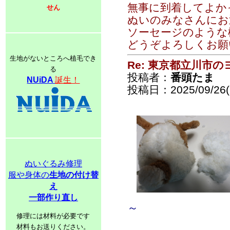
無事に到着してよかった
せん
ぬいのみなさんにお
ソーセージのような
どうぞよろしくお願
生地がないところへ植毛でき
Re: 東京都立川市
る
投稿者：
番頭たま
NUiDA
誕生！
投稿日：2025/09/26(F
ぬいぐるみ修理
服や身体の
生地の付け替
え
一部作り直し
～
修理には材料が必要です
材料もお送りください。