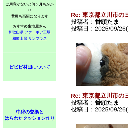
ご用意がないと何ヶ月もかか
り
Re: 東京都立川市
費用も高額になります
投稿者：
番頭たま
おすすめ生地屋さん
投稿日：2025/09/26(F
和歌山県 ファーボア工場
和歌山県 サンプラス
ビビビ材団
について
Re: 東京都立川市
投稿者：
番頭たま
投稿日：2025/09/26(F
中綿の交換と
はらわたクッション
作り