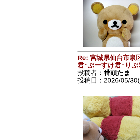
Re: 宮城県仙台市
君･ぷーすけ君･りぶ
投稿者：
番頭たま
投稿日：2026/05/30(S