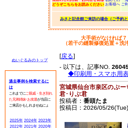
お客様へ
ご
どうぞこちらをお読みください
みさと記念館ご来訪の場合（ご予約と
大手術がなければ７
（若干の縫製修復処置＋洗
[
戻る
]
ぬいぐるみのトップ
- 以下は、記事NO.
2604
◆印刷用・スマホ用
過去事例を検索するに
宮城県仙台市泉区のぷー
は
君･りぶ君
これまでに
ご親戚・生き別れ
た兄弟姉妹･お友達
が当店に
投稿者：
番頭たま
ご来店かもしれませぬにょ
投稿日：2026/05/26(Tue)
2025年
2024年
2023年
2022年
2021年
2020年