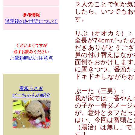
２人のことで何か気
したら、いつでもお
参考情報
す。
退院後のお世話について
りぶ（オオカミ）：
全長が74cmだっ
くどいようですが
だきありがとうござ
必ずお読みください
鼻の付け替えはなか
ご依頼時のご注意点
面倒をおかけします
に置きつつ、番頭た
ドキドキしながらお
看板うさぎ
ぷーた（三男）：
ビーちゃんの紹介
我が家では一番やん
の子が一番ダメージ
が、意外とタフだっ
はい、今回は番頭た
（湯治）は無し」で
す！