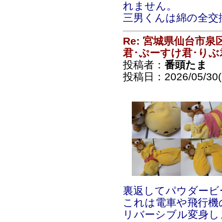
れません。
三男くんは綿の全交
Re: 宮城県仙台市
君･ぷーすけ君･りぶ
投稿者：
番頭たま
投稿日：2026/05/30(S
裏返してパウダービ
これは電車や飛行機
リバーシブル変身し