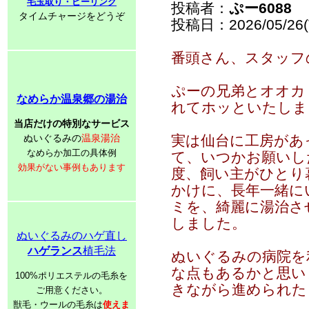
毛玉取り・ピーリング
投稿者：
ぷー6088
タイムチャージをどうぞ
投稿日：2026/05/26(T
番頭さん、スタッフ
ぷーの兄弟とオオカ
なめらか温泉郷の湯治
れてホッといたしま
当店だけの特別なサービス
ぬいぐるみの
温泉湯治
実は仙台に工房があ
なめらか加工の具体例
て、いつかお願いし
効果がない事例もあります
度、飼い主がひとり
かけに、長年一緒に
ミを、綺麗に湯治さ
しました。
ぬいぐるみのハゲ直し
ハゲランス
植毛法
ぬいぐるみの病院を
な点もあるかと思い
100%ポリエステルの毛糸を
きながら進められた
ご用意ください。
獣毛・ウールの毛糸は
使えま