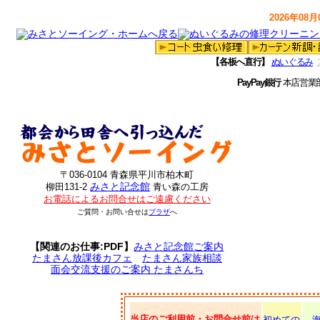
2026年08月0
【各板へ直行】
ぬいぐるみ
PayPay銀行
本店営業
〒036-0104 青森県平川市柏木町
みさと記念館
柳田131-2
青い森の工房
お電話によるお問合せはご遠慮ください
ご質問・お問い合せは
プラザ
へ
【関連のお仕事:PDF】
みさと記念館ご案内
たまさん放課後カフェ
たまさん家族相談
面会交流支援のご案内 たまさんち
当店のご利用前・お問合せ前は
初めての