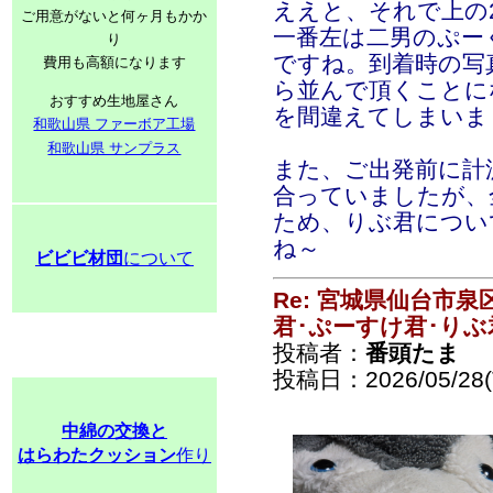
ええと、それで上の2
ご用意がないと何ヶ月もかか
一番左は二男のぷー
り
ですね。到着時の写
費用も高額になります
ら並んで頂くことに
おすすめ生地屋さん
を間違えてしまいま
和歌山県 ファーボア工場
和歌山県 サンプラス
また、ご出発前に計
合っていましたが、
ため、りぶ君につい
ね～
ビビビ材団
について
Re: 宮城県仙台市
君･ぷーすけ君･りぶ
投稿者：
番頭たま
投稿日：2026/05/28(T
中綿の交換と
はらわたクッション
作り