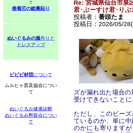
Re: 宮城県仙台市
て
接着芯の総裏貼り
君･ぷーすけ君･りぶ
投稿者：
番頭たま
投稿日：2026/05/28(T
ぬいぐるみの服
作りと
ドレスアップ
ビビビ材団
について
ムルヒャ普及協会につい
ズが漏れ出た場合の
て
受けできないことに
ぬいぐるみ健康診断
ただし、このビーズ
ぬいぐるみ懇親会につい
ているのか、単に中
て
のかにも寄りますが