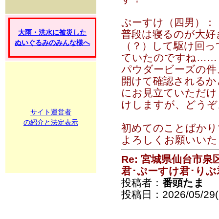
ぷーすけ（四男）：
大雨・洪水に被災した
普段は寝るのが大好
ぬいぐるみのみんな様へ
（？）して駆け回っ
ていたのですね……
パウダービーズの件
開けて確認されるか
にお見立ていただけ
けしますが、どうぞ
サイト運営者
の紹介と法定表示
初めてのことばかり
よろしくお願いいた
Re: 宮城県仙台市
君･ぷーすけ君･りぶ
投稿者：
番頭たま
投稿日：2026/05/29(F