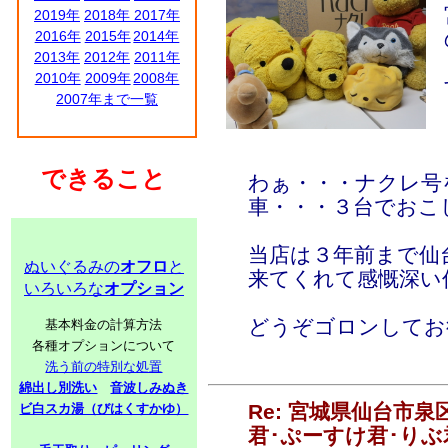
2019年
2018年
2017年
2016年
2015年
2014年
2013年
2012年
2011年
2010年
2009年
2008年
2007年まで一覧
できること
わぁ・・・ナクレ号
車・・・３台でおこしく
当店は３年前まで仙
ぬいぐるみの
オフロ
と
来てくれて感慨深い
いろいろな
オプション
どうぞゴロンしてお
基本料金の計算方法
各種オプションについて
洗う前の特別な処置
綿出し別洗い
音波しみぬき
Re: 宮城県仙台市
ビ白スカ湯（びはくすかゆ）
君･ぷーすけ君･りぶ