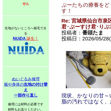
せん
ぷーたちの療養をど
す！
Re: 宮城県仙台市
君･ぷーすけ君･りぶ
生地がないところへ植毛でき
投稿者：
番頭たま
る
投稿日：2026/05/28(T
NUiDA
誕生！
ぬいぐるみ修理
服や身体の
生地の付け替
え
現状、かなりの甘～
一部作り直し
脂の汚れではなく、
修理には材料が必要です
材料もお送りください。