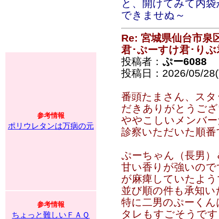
と、開けてみて内袋
できませぬ～
Re: 宮城県仙台市
君･ぷーすけ君･りぶ
投稿者：
ぷー6088
投稿日：2026/05/28(T
番頭たまさん、スタ
だきありがとうござ
参考情報
ややこしいメンバーた
ポリウレタンは万病の元
診察いただいた順番
ぷーちゃん（長男）
甘い香りが強いので
が麻痺していたようで
並び順の件も承知い
特に二男のぷーくん
参考情報
タレもすごそうです
ちょっと難しいＦＡＱ