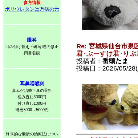
参考情報
ポリウレタンは万病の元
眼科
Re: 宮城県仙台市
目の付け替え・研磨 瞳の修正
君･ぷーすけ君･りぶ
両目着脱
投稿者：
番頭たま
投稿日：2026/05/28(T
耳鼻咽喉科
鼻ムゲ治療・耳の骨折
包み直し3000円
付け直し1000円
研磨3000～5000円
終末的な最後の治療法につい