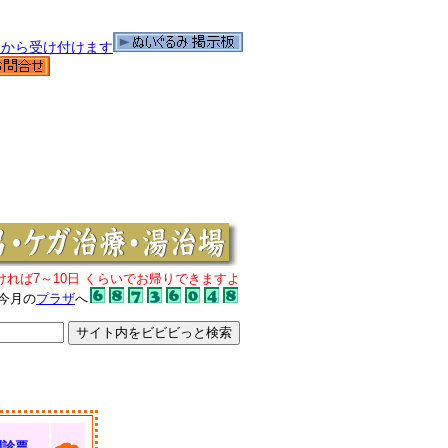
ければ7～10日 くらいでお帰りできますよ
今月の
プラザ
へ
問診票