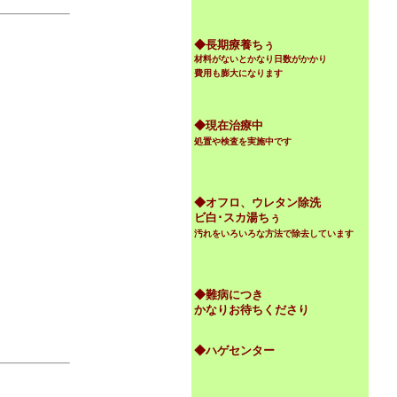
◆
長期療養ちぅ
材料がないとかなり日数がかかり
費用も膨大になります
◆現在治療中
処置や検査を実施中です
◆オフロ、ウレタン除洗
ビ白･スカ湯ちぅ
汚れをいろいろな方法で除去しています
◆難病につき
かなりお待ちくださり
◆ハゲセンター