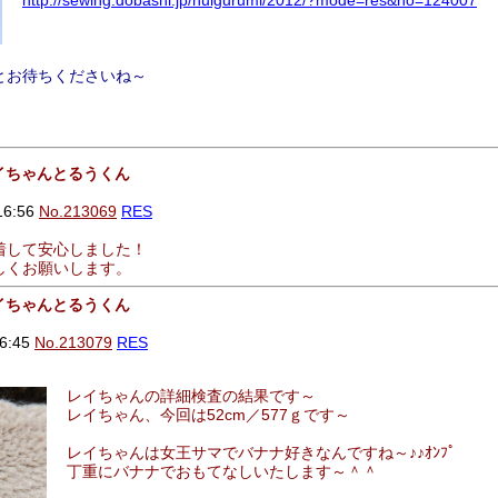
http://sewing.dobashi.jp/nuigurumi/2012/?mode=res&no=124007
とお待ちくださいね～
レイちゃんとるうくん
16:56
No.213069
RES
着して安心しました！
しくお願いします。
レイちゃんとるうくん
6:45
No.213079
RES
レイちゃんの詳細検査の結果です～
レイちゃん、今回は52cm／577ｇです～
レイちゃんは女王サマでバナナ好きなんですね～♪♪ｵﾝﾌﾟ
丁重にバナナでおもてなしいたします～＾＾