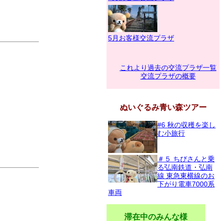
5月お客様交流プラザ
これより過去の交流プラザ一覧
交流プラザの概要
ぬいぐるみ青い森ツアー
#6 秋の収穫を楽し
む小旅行
＃５ ちびさんと乗
る弘南鉄道・弘南
線 東急東横線のお
下がり電車7000系
車両
滞在中のみんな様