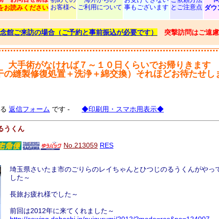
お客様へ
ご利用について
事もございます
とご注意点
をお読みください
ダウ
念館ご来訪の場合（ご予約と事前振込が必要です）
突撃訪問はご遠慮
大手術がなければ７～１０日くらいでお帰りきます
干の縫製修復処置＋洗浄＋綿交換）それほどお待たせし
する
返信フォーム
です -
◆印刷用・スマホ用表示◆
るうくん
No.213059
RES
埼玉県さいたま市のごりらのレイちゃんとひつじのるうくんがやっ
した～
長旅お疲れ様でした～
前回は2012年に来てくれました～