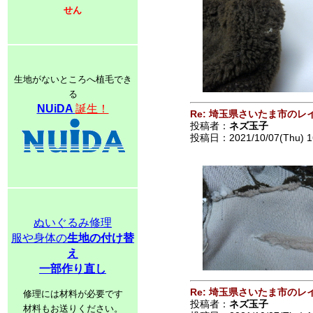
せん
生地がないところへ植毛でき
る
NUiDA
誕生！
Re: 埼玉県さいたま市の
投稿者：
ネズ玉子
投稿日：2021/10/07(Thu) 1
ぬいぐるみ修理
服や身体の
生地の付け替
え
一部作り直し
Re: 埼玉県さいたま市の
修理には材料が必要です
投稿者：
ネズ玉子
材料もお送りください。