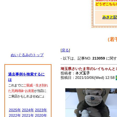
どうぞこちら
みさと記
（若
[
戻る
]
ぬいぐるみのトップ
- 以下は、記事NO.
213059
に関
埼玉県さいたま市のレイちゃんと
投稿者：
ネズ玉子
過去事例を検索するに
投稿日：2021/10/06(Wed) 12:58
は
これまでに
ご親戚・生き別れ
た兄弟姉妹･お友達
が当店に
ご来店かもしれませぬにょ
2025年
2024年
2023年
2022年
2021年
2020年