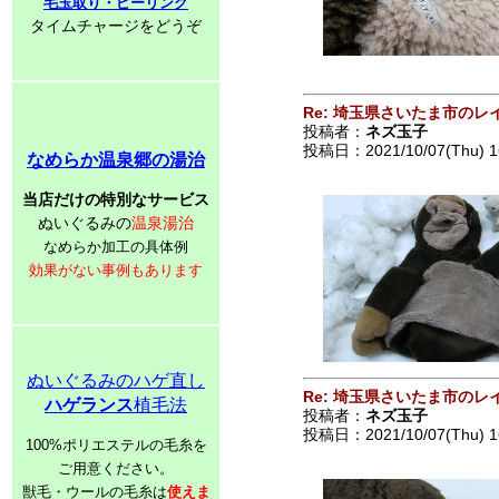
毛玉取り・ピーリング
タイムチャージをどうぞ
Re: 埼玉県さいたま市の
投稿者：
ネズ玉子
投稿日：2021/10/07(Thu) 1
なめらか温泉郷の湯治
当店だけの特別なサービス
ぬいぐるみの
温泉湯治
なめらか加工の具体例
効果がない事例もあります
ぬいぐるみのハゲ直し
Re: 埼玉県さいたま市の
ハゲランス
植毛法
投稿者：
ネズ玉子
投稿日：2021/10/07(Thu) 1
100%ポリエステルの毛糸を
ご用意ください。
獣毛・ウールの毛糸は
使えま