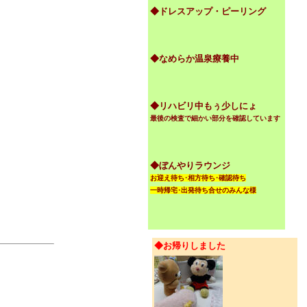
◆ドレスアップ・ピーリング
◆なめらか温泉療養中
◆リハビリ中もぅ少しにょ
最後の検査で細かい部分を確認しています
◆ぼんやりラウンジ
お迎え待ち･相方待ち･確認待ち
一時帰宅･出発待ち合せのみんな様
◆お帰りしました