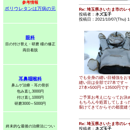
参考情報
ポリウレタンは万病の元
Re: 埼玉県さいたま市の
投稿者：
ネズ玉子
投稿日：2021/10/07(Thu) 1
眼科
目の付け替え・研磨 瞳の修正
両目着脱
でも全身の縫い目補強をお
耳鼻咽喉科
縫い目は全部で27本です～
鼻ムゲ治療・耳の骨折
27本×500円＝13500円です
包み直し3000円
ご予算お考えになってお決
付け直し1000円
もちろん今処置してしまっ
研磨3000～5000円
裂けてきてからその都度縫
Re: 埼玉県さいたま市の
終末的な最後の治療法につい
投稿者：
ネズ玉子