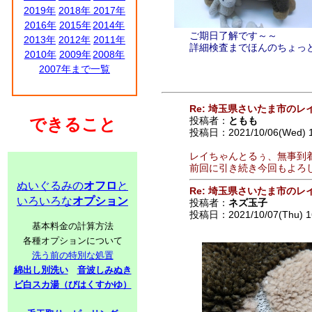
2019年
2018年
2017年
2016年
2015年
2014年
ご期日了解です～～
2013年
2012年
2011年
詳細検査までほんのちょっ
2010年
2009年
2008年
2007年まで一覧
Re: 埼玉県さいたま市の
できること
投稿者：
ともも
投稿日：2021/10/06(Wed) 
レイちゃんとるぅ、無事到
前回に引き続き今回もよろ
ぬいぐるみの
オフロ
と
Re: 埼玉県さいたま市の
いろいろな
オプション
投稿者：
ネズ玉子
投稿日：2021/10/07(Thu) 1
基本料金の計算方法
各種オプションについて
洗う前の特別な処置
綿出し別洗い
音波しみぬき
ビ白スカ湯（びはくすかゆ）