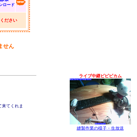
ンロード
ください
ません
ライブ中継ビビビカム
て来てくれま
縫製作業の様子・生放送