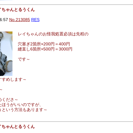
レイちゃんとるうくん
6:57
No.213085
RES
レイちゃんのお怪我処置必須は先程の
穴塞ぎ2箇所×200円＝400円
縫直し6箇所×500円＝3000円
です～
すすめします～
～
めくださ～
たほうがいいのですが、
うという方法もあります～
レイちゃんとるうくん