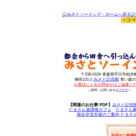
〒036-0104 青森県平川市柏木
みさと記念館
柳田131-2
青い森の
お電話によるお問合せはご遠慮く
ご質問・お問い合せは
プラザ
へ
【関連のお仕事:PDF】
みさと記念
たまさん放課後カフェ
たまさん
面会交流支援のご案内 たまさ
当店のご利用