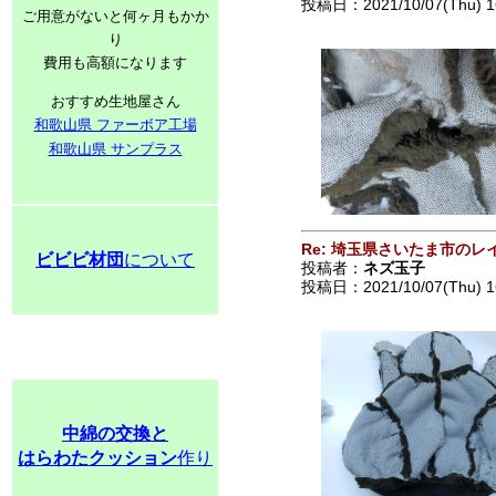
投稿日：2021/10/07(Thu) 1
ご用意がないと何ヶ月もかか
り
費用も高額になります
おすすめ生地屋さん
和歌山県 ファーボア工場
和歌山県 サンプラス
Re: 埼玉県さいたま市の
ビビビ材団
について
投稿者：
ネズ玉子
投稿日：2021/10/07(Thu) 1
中綿の交換と
はらわたクッション
作り