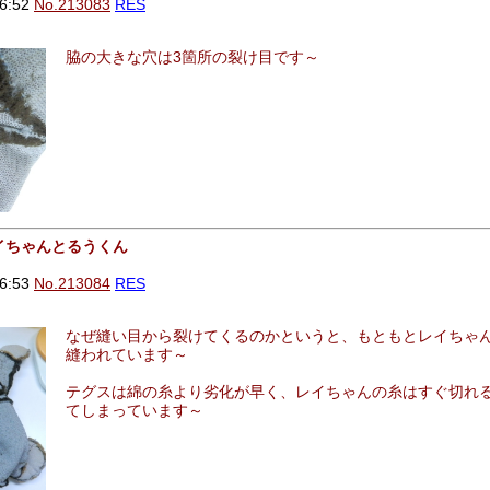
6:52
No.213083
RES
脇の大きな穴は3箇所の裂け目です～
レイちゃんとるうくん
6:53
No.213084
RES
なぜ縫い目から裂けてくるのかというと、もともとレイちゃ
縫われています～
テグスは綿の糸より劣化が早く、レイちゃんの糸はすぐ切れ
てしまっています～