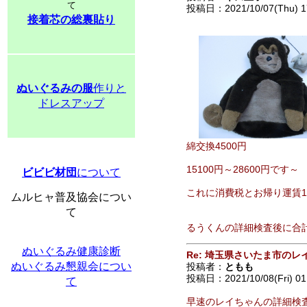
て
投稿日：2021/10/07(Thu) 1
接着芯の総裏貼り
ぬいぐるみの服
作りと
ドレスアップ
綿交換4500円
15100円～28600円です～
ビビビ材団
について
これに消費税とお帰り運賃1
ムルヒャ普及協会につい
て
るうくんの詳細検査後に合
ぬいぐるみ健康診断
Re: 埼玉県さいたま市の
ぬいぐるみ懇親会につい
投稿者：
ともも
投稿日：2021/10/08(Fri) 01
て
早速のレイちゃんの詳細検