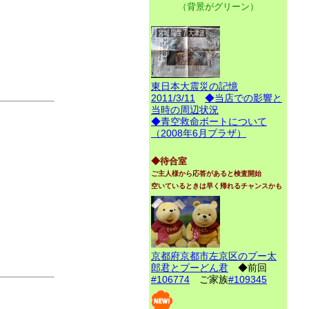
（背景がグリーン）
東日本大震災の記憶
2011/3/11
◆当店での影響と
当時の周辺状況
◆青空救命ボートについて
（2008年6月プラザ）
◆待合室
ご主人様から応答があると検査開始
空いているときは早く帰れるチャンスかも
京都府京都市左京区のプー太
郎君とプーどん君
◆前回
#106774
ご家族
#109345