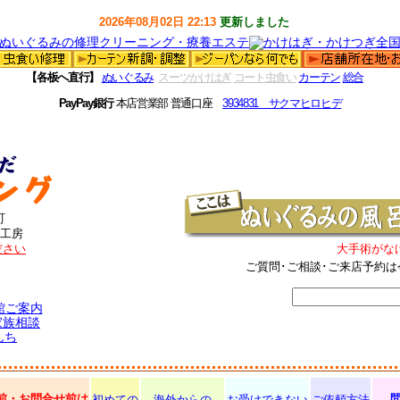
2026年08月02日 22:13
更新しました
【各板へ直行】
ぬいぐるみ
スーツかけはぎ
コート虫食い
カーテン
総合
PayPay銀行
本店営業部 普通口座
3934831 サクマヒロヒデ
町
工房
ださい
大手術がな
ご質問･ご相談･ご来店予約は
館ご案内
家族相談
んち
前・お問合せ前は
初めての
海外からの
お受けできない
ご依頼方法