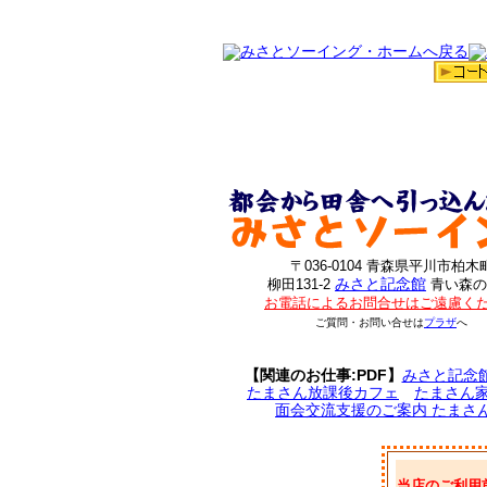
〒036-0104 青森県平川市柏木
みさと記念館
柳田131-2
青い森の
お電話によるお問合せはご遠慮く
ご質問・お問い合せは
プラザ
へ
【関連のお仕事:PDF】
みさと記念
たまさん放課後カフェ
たまさん
面会交流支援のご案内 たまさ
当店のご利用