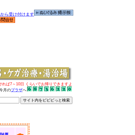
ければ7～10日 くらいでお帰りできますよ
今月の
プラザ
へ
問診票