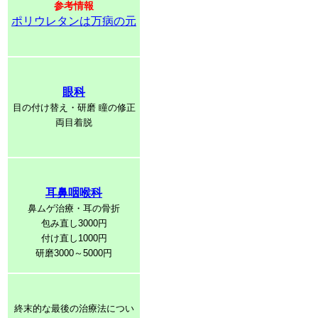
参考情報
ポリウレタンは万病の元
眼科
目の付け替え・研磨 瞳の修正
両目着脱
耳鼻咽喉科
鼻ムゲ治療・耳の骨折
包み直し3000円
付け直し1000円
研磨3000～5000円
終末的な最後の治療法につい