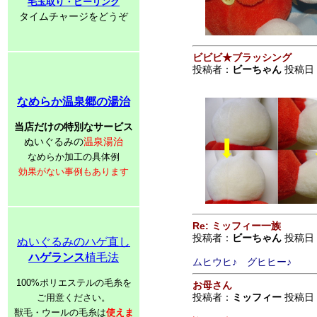
毛玉取り・ピーリング
タイムチャージをどうぞ
ビビビ★ブラッシング
投稿者：
ビーちゃん
投稿日：2
なめらか温泉郷の湯治
当店だけの特別なサービス
ぬいぐるみの
温泉湯治
なめらか加工の具体例
効果がない事例もあります
Re: ミッフィー一族
投稿者：
ビーちゃん
投稿日：2
ぬいぐるみのハゲ直し
ハゲランス
植毛法
ムヒウヒ♪ グヒヒー♪
100%ポリエステルの毛糸を
お母さん
投稿者：
ミッフィー
投稿日：20
ご用意ください。
獣毛・ウールの毛糸は
使えま