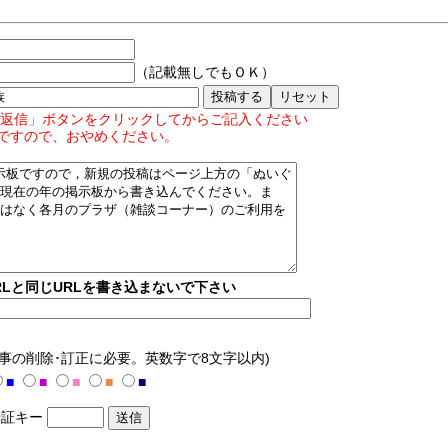
（記載無しでもＯＫ）
返信」ボタンをクリックしてからご記入ください
ですので、おやめください。
Lと同じURLを書き込まないで下さい
記事の削除･訂正に必要。英数字で8文字以内)
■
■
■
■
■
証キー