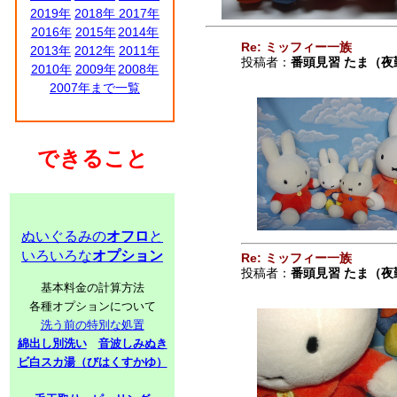
2019年
2018年
2017年
2016年
2015年
2014年
Re: ミッフィー一族
2013年
2012年
2011年
投稿者：
番頭見習 たま（夜
2010年
2009年
2008年
2007年まで一覧
できること
ぬいぐるみの
オフロ
と
いろいろな
オプション
Re: ミッフィー一族
投稿者：
番頭見習 たま（夜
基本料金の計算方法
各種オプションについて
洗う前の特別な処置
綿出し別洗い
音波しみぬき
ビ白スカ湯（びはくすかゆ）