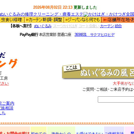
2026年08月02日 22:13
更新しました
【各板へ直行】
ぬいぐるみ
スーツかけはぎ
コート虫食い
カーテン
総合
PayPay銀行
本店営業部 普通口座
3934831 サクマヒロヒデ
町
工房
ださい
大手術がな
ご質問･ご相談･ご来店予約は
館ご案内
家族相談
んち
前・お問合せ前は
初めての
海外からの
お受けできない
ご依頼方法