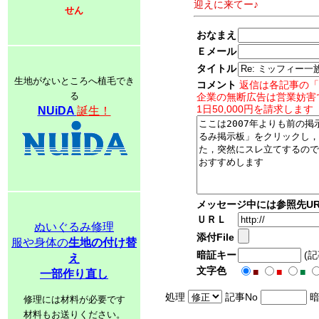
迎えに来てー♪
せん
おなまえ
Ｅメール
タイトル
生地がないところへ植毛でき
コメント
返信は各記事の「
る
企業の無断広告は営業妨害
1日50,000円を請求します
NUiDA
誕生！
メッセージ中には参照先UR
ＵＲＬ
ぬいぐるみ修理
添付File
服や身体の
生地の付け替
暗証キー
(
え
文字色
■
■
■
一部作り直し
処理
記事No
暗
修理には材料が必要です
材料もお送りください。