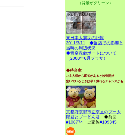
（背景がグリーン）
東日本大震災の記憶
2011/3/11
◆当店での影響と
当時の周辺状況
◆青空救命ボートについて
（2008年6月プラザ）
◆待合室
ご主人様から応答があると検査開始
空いているときは早く帰れるチャンスかも
京都府京都市左京区のプー太
郎君とプーどん君
◆前回
#106774
ご家族
#109345