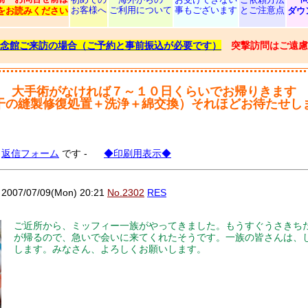
お客様へ
ご利用について
事もございます
とご注意点
をお読みください
ダウ
念館ご来訪の場合（ご予約と事前振込が必要です）
突撃訪問はご遠慮
大手術がなければ７～１０日くらいでお帰りきます
干の縫製修復処置＋洗浄＋綿交換）それほどお待たせし
る
返信フォーム
です -
◆印刷用表示◆
07/07/09(Mon) 20:21
No.2302
RES
ご近所から、ミッフィー一族がやってきました。もうすぐうさきち
が帰るので、急いで会いに来てくれたそうです。一族の皆さんは、
します。みなさん、よろしくお願いします。