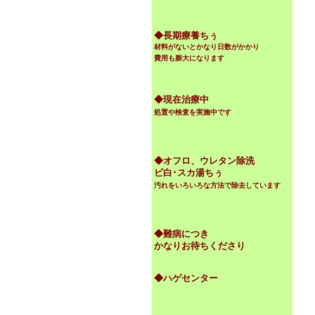
◆
長期療養ちぅ
材料がないとかなり日数がかかり
費用も膨大になります
◆現在治療中
処置や検査を実施中です
◆オフロ、ウレタン除洗
ビ白･スカ湯ちぅ
汚れをいろいろな方法で除去しています
◆難病につき
かなりお待ちくださり
◆ハゲセンター