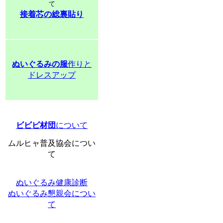
て
接着芯の総裏貼り
ぬいぐるみの服
作りと
ドレスアップ
ビビビ材団
について
ムルヒャ普及協会につい
て
ぬいぐるみ健康診断
ぬいぐるみ懇親会につい
て