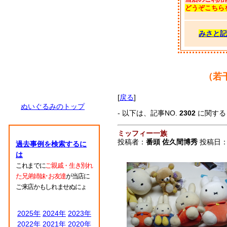
どうぞこちら
みさと記
（若
[
戻る
]
ぬいぐるみのトップ
- 以下は、記事NO.
2302
に関す
ミッフィー一族
投稿者：
番頭 佐久間博秀
投稿日：20
過去事例を検索するに
は
これまでに
ご親戚・生き別れ
た兄弟姉妹･お友達
が当店に
ご来店かもしれませぬにょ
2025年
2024年
2023年
2022年
2021年
2020年