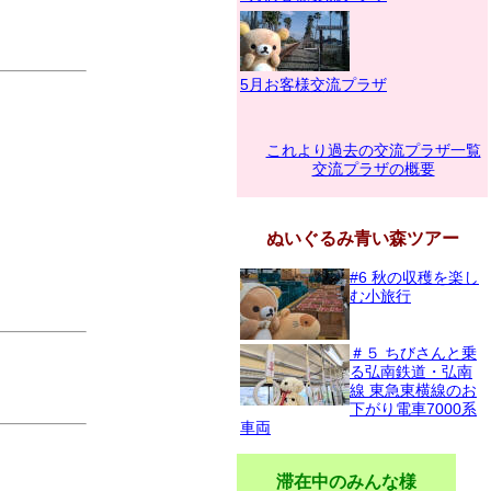
5月お客様交流プラザ
これより過去の交流プラザ一覧
交流プラザの概要
ぬいぐるみ青い森ツアー
#6 秋の収穫を楽し
む小旅行
＃５ ちびさんと乗
る弘南鉄道・弘南
線 東急東横線のお
下がり電車7000系
車両
滞在中のみんな様