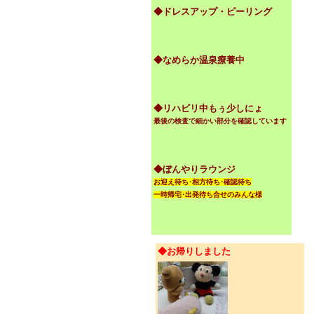
◆ドレスアップ・ピーリング
◆なめらか温泉療養中
◆リハビリ中もぅ少しにょ
最後の検査で細かい部分を確認しています
◆ぼんやりラウンジ
お迎え待ち･相方待ち･確認待ち
一時帰宅･出発待ち合せのみんな様
◆お帰りしました