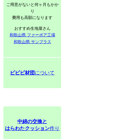
ご用意がないと何ヶ月もかか
り
費用も高額になります
おすすめ生地屋さん
和歌山県 ファーボア工場
和歌山県 サンプラス
ビビビ材団
について
中綿の交換と
はらわたクッション
作り