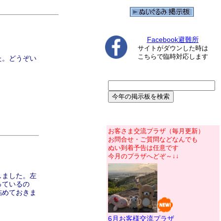
Facebook避難所
サイトがダウンした時は
こちらで臨時対応します
た。どうぞい
お客さま交流プラザ（毎月更新）
お問合せ・ご質問などなんでも
ぬい到着予告は任意です
今月のプラザへどぞ～↓↓
しました。左
っているの
詰めておきま
6月お客様交流プラザ