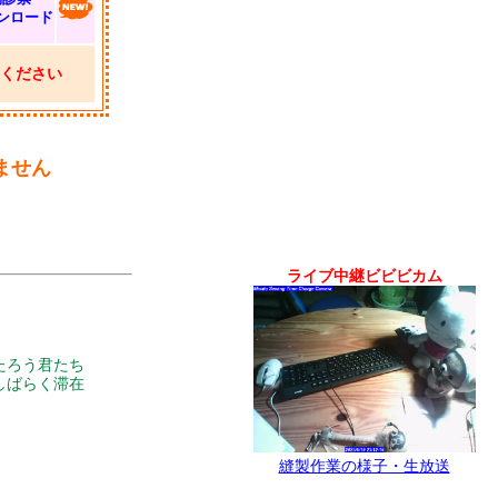
ンロード
ください
ません
ライブ中継ビビビカム
たろう君たち
しばらく滞在
縫製作業の様子・生放送