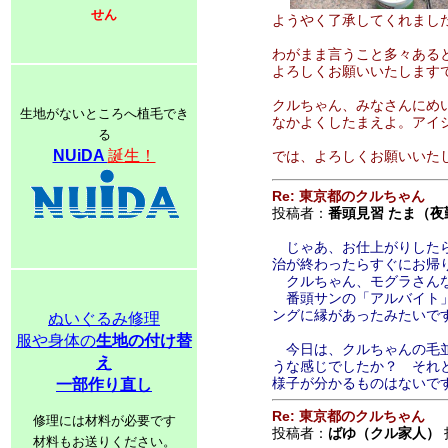
せん
ようやく了承してくれまし
わがまま言うこと多々ある
よろしくお願いいたします
クルちゃん、みなさんにめ
生地がないところへ植毛でき
なかよくしたまえよ。アイ
る
NUiDA
誕生！
では、よろしくお願いいた
Re: 東京都のクルちゃん
投稿者：
番頭見習 たま（夜
じゃあ、お仕上がりしたら
治が終わったらすぐにお帰
クルちゃん、モグラさんな
番頭サンの「アルバイト」
ングに縁があったみたいで
ぬいぐるみ修理
服や身体の
生地の付け替
今日は、クルちゃんの毛並
え
うな感じでしたか？ それ
様子が分かるものはないで
一部作り直し
Re: 東京都のクルちゃん
修理には材料が必要です
投稿者：
ばゆ（クル家人）
材料もお送りください。