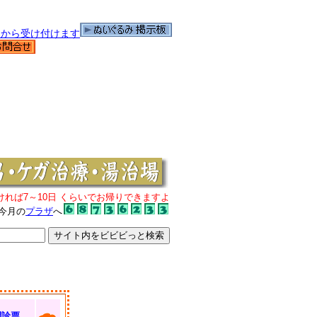
ければ7～10日 くらいでお帰りできますよ
今月の
プラザ
へ
問診票