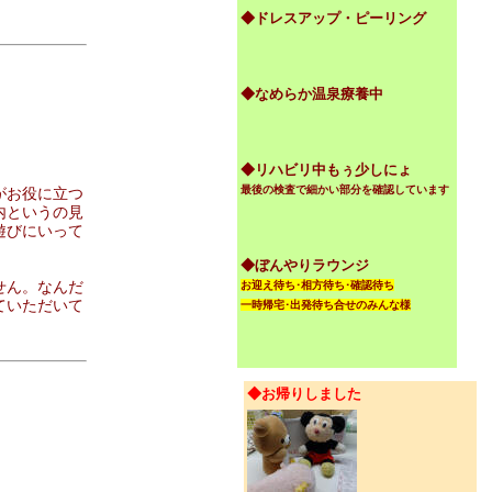
◆ドレスアップ・ピーリング
◆なめらか温泉療養中
◆リハビリ中もぅ少しにょ
最後の検査で細かい部分を確認しています
がお役に立つ
内というの見
遊びにいって
◆ぼんやりラウンジ
せん。なんだ
お迎え待ち･相方待ち･確認待ち
ていただいて
一時帰宅･出発待ち合せのみんな様
◆お帰りしました