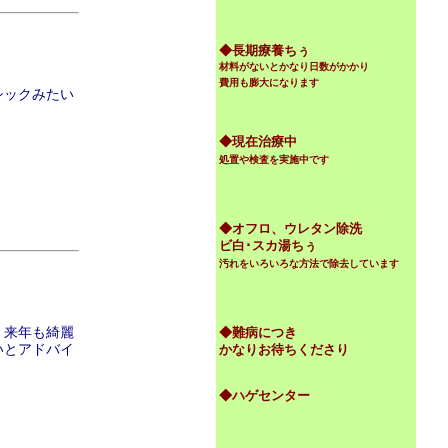
◆
長期療養ちぅ
材料がないとかなり日数がかかり
費用も膨大になります
シックみたい
◆現在治療中
処置や検査を実施中です
◆オフロ、ウレタン除洗
ビ白･スカ湯ちぅ
汚れをいろいろな方法で除去しています
。来年も綺麗
◆難病につき
いとアドバイ
かなりお待ちくださり
◆ハゲセンター