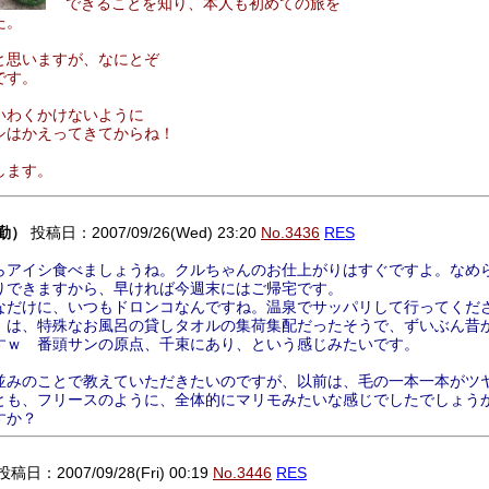
できることを知り、本人も初めての旅を
た。
と思いますが、なにとぞ
です。
いわくかけないように
シはかえってきてからね！
します。
勤）
投稿日：2007/09/26(Wed) 23:20
No.3436
RES
アイシ食べましょうね。クルちゃんのお仕上がりはすぐですよ。なめ
りできますから、早ければ今週末にはご帰宅です。
だけに、いつもドロンコなんですね。温泉でサッパリして行ってくだ
は、特殊なお風呂の貸しタオルの集荷集配だったそうで、ずいぶん昔
すｗ 番頭サンの原点、千束にあり、という感じみたいです。
みのことで教えていただきたいのですが、以前は、毛の一本一本がツ
とも、フリースのように、全体的にマリモみたいな感じでしたでしょう
すか？
投稿日：2007/09/28(Fri) 00:19
No.3446
RES