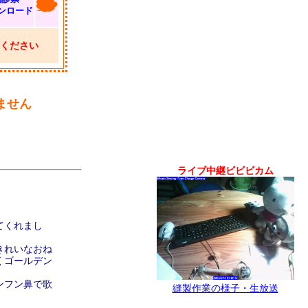
ンロード
ください
ません
ライブ中継ビビビカム
てくれまし
きれいなおね
くゴールデン
ンフン鼻で歌
縫製作業の様子・生放送