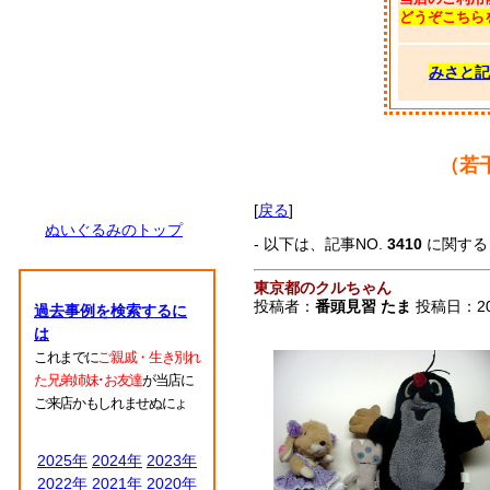
どうぞこちら
みさと記
（若
[
戻る
]
ぬいぐるみのトップ
- 以下は、記事NO.
3410
に関す
東京都のクルちゃん
投稿者：
番頭見習 たま
投稿日：2007
過去事例を検索するに
は
これまでに
ご親戚・生き別れ
た兄弟姉妹･お友達
が当店に
ご来店かもしれませぬにょ
2025年
2024年
2023年
2022年
2021年
2020年