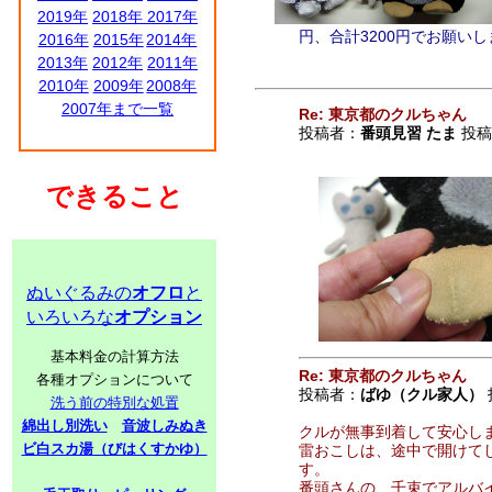
2019年
2018年
2017年
円、合計3200円でお願い
2016年
2015年
2014年
2013年
2012年
2011年
2010年
2009年
2008年
2007年まで一覧
Re: 東京都のクルちゃん
投稿者：
番頭見習 たま
投稿日
できること
ぬいぐるみの
オフロ
と
いろいろな
オプション
基本料金の計算方法
Re: 東京都のクルちゃん
各種オプションについて
投稿者：
ばゆ（クル家人）
洗う前の特別な処置
綿出し別洗い
音波しみぬき
クルが無事到着して安心し
ビ白スカ湯（びはくすかゆ）
雷おこしは、途中で開けて
す。
番頭さんの、千束でアルバ