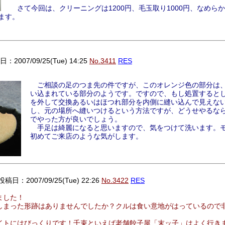
さて今回は、クリーニングは1200円、毛玉取り1000円、なめらか温
します。
：2007/09/25(Tue) 14:25
No.3411
RES
ご相談の足のつま先の件ですが、このオレンジ色の部分は
い込まれている部分のようです。ですので、もし処置すると
を外して交換あるいはほつれ部分を内側に縫い込んで見えな
し、元の場所へ縫いつけるという方法ですが、どうせやるな
でやった方が良いでしょう。
手足は綺麗になると思いますので、気をつけて洗います。
初めてご来店のような気がします。
投稿日：2007/09/25(Tue) 22:26
No.3422
RES
ました！
しまった形跡はありませんでしたか？クルは食い意地がはっているので
イトにはびっくりです！千束といえば老舗餃子屋「末ッ子」はよく行き