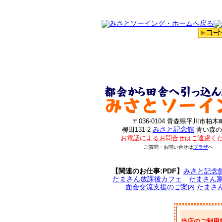
〒036-0104 青森県平川市柏木
みさと記念館
柳田131-2
青い森の
お電話によるお問合せはご遠慮く
ご質問・お問い合せは
プラザ
へ
【関連のお仕事:PDF】
みさと記念
たまさん放課後カフェ
たまさん
面会交流支援のご案内 たまさ
当店のご利用