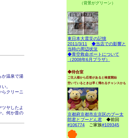
（背景がグリーン）
東日本大震災の記憶
2011/3/11
◆当店での影響と
当時の周辺状況
◆青空救命ボートについて
（2008年6月プラザ）
◆待合室
らか温泉で湯
ご主人様から応答があると検査開始
空いているときは早く帰れるチャンスかも
さい。
からクリーニ
ヤツヤしたよ
か。何か昔の
京都府京都市左京区のプー太
郎君とプーどん君
◆前回
#106774
ご家族
#109345