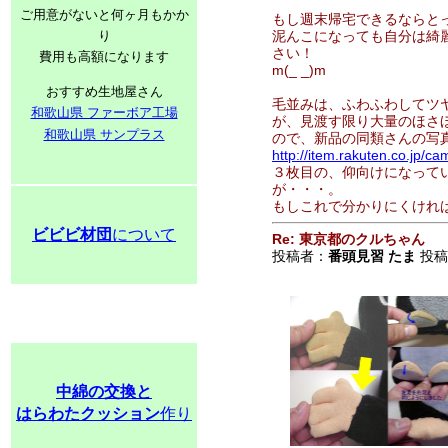
ご用意がないと何ヶ月もかか
もし週末帰宅できるならと
り
泥んこになっても自分は綺
さい！
費用も高額になります
m(_ _)m
おすすめ生地屋さん
毛並みは、ふわふわしてツ
和歌山県 ファーボア工場
が、見渡す限り大量のほさ
和歌山県 サンプラス
ので、新品の同類さんの写
http://item.rakuten.co.jp/
３枚目の、仰向けになって
が・・・。
もしこれで分かりにくけれ
ビビビ材団
について
Re: 東京都のクルちゃん
投稿者：
番頭見習 たま
投稿日
中綿の交換と
はらわたクッション
作り