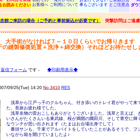
お客様へ
ご利用について
事もございます
とご注意点
をお読みください
ダウ
念館ご来訪の場合（ご予約と事前振込が必要です）
突撃訪問はご遠慮
大手術がなければ７～１０日くらいでお帰りきます
干の縫製修復処置＋洗浄＋綿交換）それほどお待たせし
る
返信フォーム
です -
◆印刷用表示◆
/09/25(Tue) 14:20
No.3410
RES
浅草から江戸っ子のクルちゃん、付き添いのトレイ君がやって来
た。長旅お疲れ様でした。
浅草名物の雷おこしもありがとうございました。浅草と言えば、
いさんがたくさんいる東武線、桜が満開の隅田川、そして青空に輝
なウンチが思い出されます（たまはお台場出身でして）
番頭サンも、千束でアルバイトをしていたことがあるそうで、フ
いながら箱を開けていましたよ♪