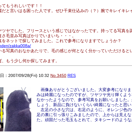
ってもうれしいです！！
麗だと言いはる困った人です。ぜひ千束仕込みの（？）腕でキレイキレ
ヤツヤでした。フリースという感じではなかったです。持ってる写真を
ほさ毛並み写真ばかりでいまいち・・・。
真をネットで探してみました。これで参考になりますでしょうか？
camden/zakka008a/
いる写真のおなかあたりで、毛の感じが何となく分かっていただけると
ば、もう少し何か探してみます。
：2007/09/28(Fri) 10:32
No.3450
RES
画像ありがとうございました。大変参考になりま
みは綺麗になったのですが、ツヤツヤ光り輝くよう
なかったようなので、参考写真をお願いしました。
しょう、新品に負けないくらい綺麗になったと思い
左足の小さな穴は、右足のように、オレンジ色の
足の裏に引っ張りこみましたので、上からは見えな
た。頑固だった毛玉もとれて、タキシードのような