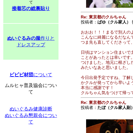
て
接着芯の総裏貼り
Re: 東京都のクルちゃん
投稿者：
ばゆ（クル家人）
おおお！！！まるで別人の
こんなに綺麗になるだなん
ぬいぐるみの服
作りと
つま先も直してくださって
ドレスアップ
日頃はマンション住まいで
ことがあったとは幸いです
つけました。地元に根ざし
みたいなあと思いました。
ビビビ材団
について
今日出発予定ですね、了解
かクルが発ってから早いよ
ムルヒャ普及協会につい
本当に感謝です！
て
クルちゃん気をつけて帰っ
Re: 東京都のクルちゃん
投稿者：
たぼ（クル家人副
ぬいぐるみ健康診断
ぬいぐるみ懇親会につい
て