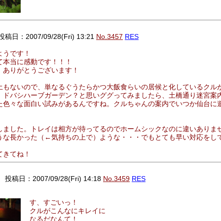
投稿日：2007/09/28(Fri) 13:21
No.3457
RES
ようです！
て本当に感動です！！！
、ありがとうございます！
土もないので、単なるぐうたらかつ大飯食らいの居候と化しているクル
。ドバシハーブガーデン？と思いググってみましたら、土橋通り迷宮案
た色々な面白い試みがあるんですね。クルちゃんの案内でいつか仙台に
しました。トレイは相方が待ってるのでホームシックなのに違いありま
うな長かった（←気持ちの上で）ような・・・でもとても早い対応をし
てきてね！
）
投稿日：2007/09/28(Fri) 14:18
No.3459
RES
す、すごいっ！
クルがこんなにキレイに
なるだなんて！