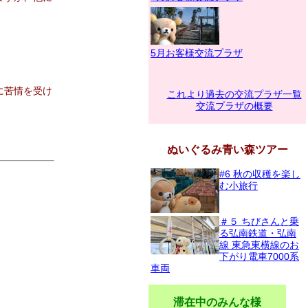
5月お客様交流プラザ
に苦情を受け
これより過去の交流プラザ一覧
交流プラザの概要
ぬいぐるみ青い森ツアー
#6 秋の収穫を楽し
む小旅行
＃５ ちびさんと乗
る弘南鉄道・弘南
線 東急東横線のお
下がり電車7000系
車両
滞在中のみんな様