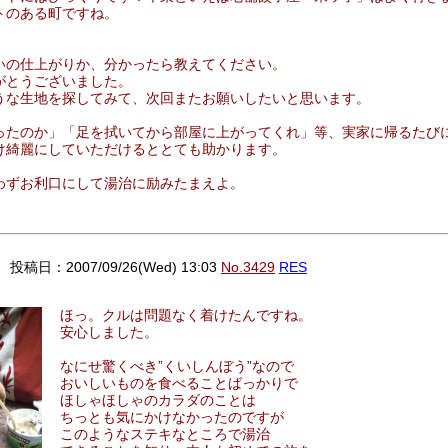
トのある町ですね。
いの仕上がりか、分かったら教えてください。
がとうございました。
うな生地を探してみて、次回またお願いしたいと思います。
ったのか」「足を拭いてから部屋に上がってくれ」等、実家に帰るたび
け綺麗にしていただけるととても助かります。
わずお利口にして湯治に励みたまえよ。
！
）
投稿日：2007/09/26(Wed) 13:03
No.3429
RES
ほっ。クルは問題なく着けたんですね。
安心しました。
なにせ驚くべき”くいしんぼう”なので
おいしいものを食べることばっかりで
ほしゃほしゃのカラダのことは
ちっとも気にかけなかったのですが
このようなステキなところで湯治