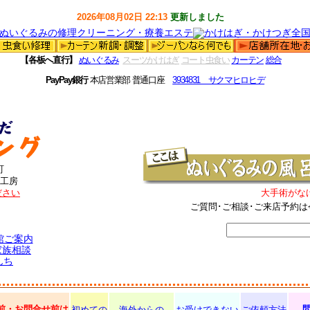
2026年08月02日 22:13
更新しました
【各板へ直行】
ぬいぐるみ
スーツかけはぎ
コート虫食い
カーテン
総合
PayPay銀行
本店営業部 普通口座
3934831 サクマヒロヒデ
町
工房
ださい
大手術がな
ご質問･ご相談･ご来店予約は
館ご案内
家族相談
んち
前・お問合せ前は
初めての
海外からの
お受けできない
ご依頼方法