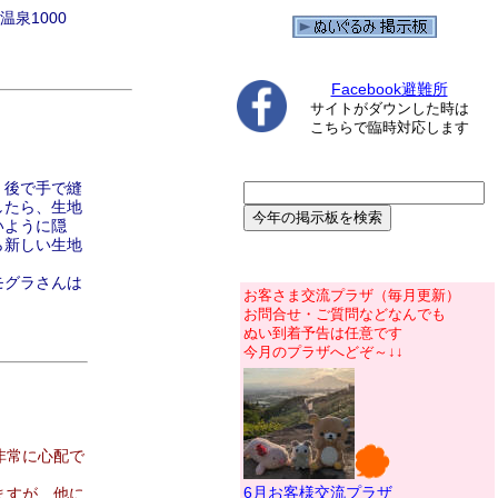
泉1000
Facebook避難所
サイトがダウンした時は
こちらで臨時対応します
、後で手で縫
したら、生地
いように隠
ら新しい生地
モグラさんは
お客さま交流プラザ（毎月更新）
お問合せ・ご質問などなんでも
ぬい到着予告は任意です
今月のプラザへどぞ～↓↓
非常に心配で
6月お客様交流プラザ
ますが、他に