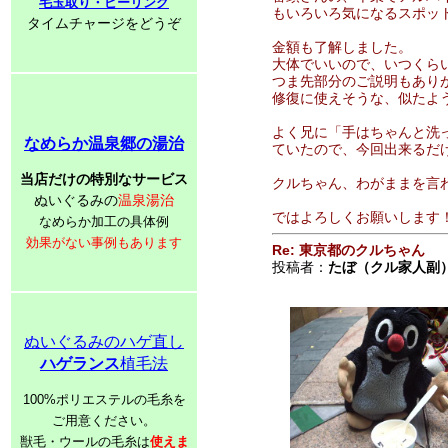
毛玉取り・ピーリング
もいろいろ気になるスポッ
タイムチャージをどうぞ
金額も了解しました。
大体でいいので、いつくら
つま先部分のご説明もあり
修復に使えそうな、似たよ
よく兄に「手はちゃんと洗
なめらか温泉郷の湯治
ていたので、今回出来るだ
当店だけの特別なサービス
クルちゃん、わがままを言
ぬいぐるみの
温泉湯治
ではよろしくお願いします
なめらか加工の具体例
効果がない事例もあります
Re: 東京都のクルちゃん
投稿者：
たぼ（クル家人副
ぬいぐるみのハゲ直し
ハゲランス
植毛法
100%ポリエステルの毛糸を
ご用意ください。
獣毛・ウールの毛糸は
使えま