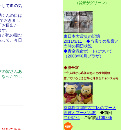
（背景がグリーン）
キして血の気
助くんの目は
しておきまし
「お目出た
ます。
分が気の毒だ
東日本大震災の記憶
入って、今日
2011/3/11
◆当店での影響と
当時の周辺状況
◆青空救命ボートについて
（2008年6月プラザ）
◆待合室
グの皆さんあ
ご主人様から応答があると検査開始
くなったでし
空いているときは早く帰れるチャンスかも
京都府京都市左京区のプー太
郎君とプーどん君
◆前回
#106774
ご家族
#109345
もだちのあら