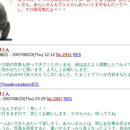
いさん。あらいさんもウェルカムあらいぐまやるんだってー
し、ケロ助元気だよー！！
助くん
日：2007/08/23(Thu) 12:12
No.2931
RES
ロ助の衣装も持ってきてくださいませ。綿はほどよく調整したつもり
に合わせたいと思います。よろしくお願いします。
ンのおみやげありがとうございました。たまごとプリンが大好きなた
bbs/?mode=res&no=872
助くん
007/08/23(Thu) 23:29
No.2947
RES
ーなんですか！！早い！！
に行きますので、宜しくお願いします。ケロちゃん、待っててね。
いっぱいできたみたいで楽しそう。あらいさんとは、同じお仕事を任さ
ょうか。写真を拝見すると、夏バテもすっかり良くなったようで、外泊