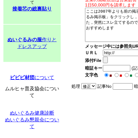
て
1日50,000円を請求します
接着芯の総裏貼り
ぬいぐるみの服
作りと
ドレスアップ
メッセージ中には参照先UR
ＵＲＬ
添付File
暗証キー
(
文字色
■
■
■
ビビビ材団
について
処理
記事No
暗
ムルヒャ普及協会につい
て
ぬいぐるみ健康診断
ぬいぐるみ懇親会につい
て