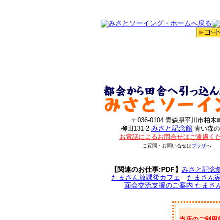
〒036-0104 青森県平川市柏木
みさと記念館
柳田131-2
青い森の
お電話によるお問合せはご遠慮く
ご質問・お問い合せは
プラザ
へ
【関連のお仕事:PDF】
みさと記念
たまさん放課後カフェ
たまさん
面会交流支援のご案内 たまさ
当店のご利用