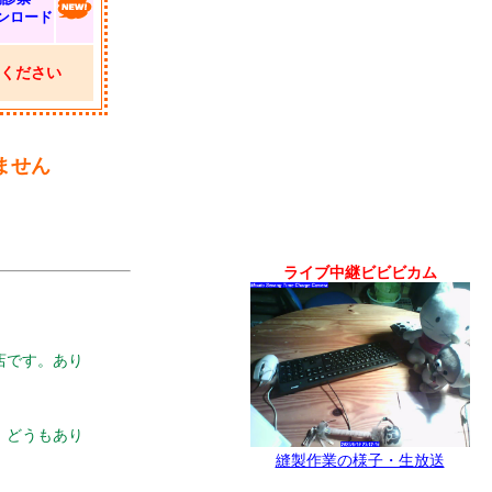
ンロード
ください
ません
ライブ中継ビビビカム
店です。あり
。どうもあり
縫製作業の様子・生放送