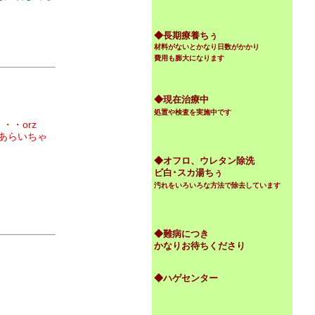
◆
長期療養ちぅ
材料がないとかなり日数がかかり
費用も膨大になります
◆現在治療中
処置や検査を実施中です
・・orz
あらいちゃ
◆オフロ、ウレタン除洗
ビ白･スカ湯ちぅ
汚れをいろいろな方法で除去しています
◆難病につき
かなりお待ちくださり
◆ハゲセンター