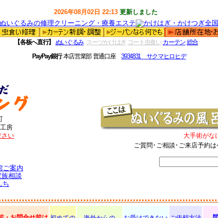
2026年08月02日 22:13
更新しました
【各板へ直行】
ぬいぐるみ
スーツかけはぎ
コート虫食い
カーテン
総合
PayPay銀行
本店営業部 普通口座
3934831 サクマヒロヒデ
町
工房
ださい
大手術がな
ご質問･ご相談･ご来店予約は
館ご案内
家族相談
んち
前・お問合せ前は
初めての
海外からの
お受けできない
ご依頼方法