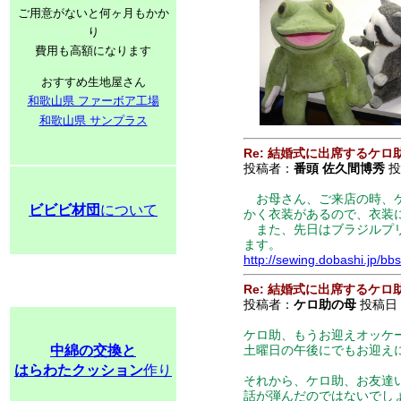
ご用意がないと何ヶ月もかか
り
費用も高額になります
おすすめ生地屋さん
和歌山県 ファーボア工場
和歌山県 サンプラス
Re: 結婚式に出席するケロ
投稿者：
番頭 佐久間博秀
投稿
お母さん、ご来店の時、ケ
ビビビ材団
について
かく衣装があるので、衣装
また、先日はブラジルプリ
ます。
http://sewing.dobashi.jp/
Re: 結婚式に出席するケロ
投稿者：
ケロ助の母
投稿日：2
ケロ助、もうお迎えオッケ
中綿の交換と
土曜日の午後にでもお迎え
はらわたクッション
作り
それから、ケロ助、お友達
話が弾んだのではないでし