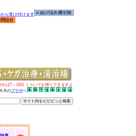
ければ7～10日 くらいでお帰りできますよ
今月の
プラザ
へ
問診票