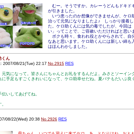
むー。そうですか。カレーうどんもドキド
が引きました。
いつ患ったのか想像ができませんが、ケロ
治って元気になりましたよ♪ しっかり接着
た。ケロ助くんには気の毒でしたが、今回は
い」ってことで、ご容赦いただければと思い
ボクも時々、食われ役とかやらされて、自
なあと思います。ケロ助くんには新しい綿も
はほんわかしました。
助くん
007/08/21(Tue) 22:17
No.2915
RES
、元気になって。皆さんにちゃんとお礼をするんだよ。みさとソーイン
れに手足もすごくきれいになって、ケロ助幸せだね。夏バテもだいぶ良
手伝いしてあげてね。
す。
08/22(Wed) 20:38
No.2926
RES
母ちゃん、いつでも迎えに来てケロ。あ、となりはね、おと