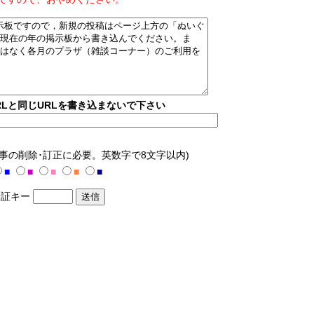
Lと同じURLを書き込まないで下さい
記事の削除･訂正に必要。英数字で8文字以内)
■
■
■
■
■
証キー