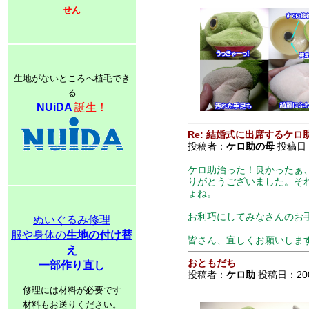
せん
生地がないところへ植毛でき
る
NUiDA
誕生！
Re: 結婚式に出席するケロ
投稿者：
ケロ助の母
投稿日：2
ケロ助治った！良かったぁ
りがとうございました。そ
ょね。
お利巧にしてみなさんのお
ぬいぐるみ修理
服や身体の
生地の付け替
皆さん、宜しくお願いしま
え
おともだち
一部作り直し
投稿者：
ケロ助
投稿日：2007/
修理には材料が必要です
材料もお送りください。