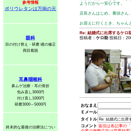
参考情報
ようだから一安心です。
ポリウレタンは万病の元
店長さんはじめ、番頭さん
お迎えに行くとき、ちゃん
Re: 結婚式に出席するケロ
眼科
投稿者：
ケロ助
投稿日：2007/
目の付け替え・研磨 瞳の修正
両目着脱
耳鼻咽喉科
鼻ムゲ治療・耳の骨折
包み直し3000円
付け直し1000円
研磨3000～5000円
おなまえ
Ｅメール
タイトル
コメント
返信は各記事の「
終末的な最後の治療法につい
企業の無断広告は営業妨害