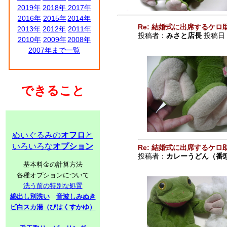
2019年
2018年
2017年
2016年
2015年
2014年
Re: 結婚式に出席するケロ
2013年
2012年
2011年
投稿者：
みさと店長
投稿日：20
2010年
2009年
2008年
2007年まで一覧
できること
ぬいぐるみの
オフロ
と
いろいろな
オプション
Re: 結婚式に出席するケロ
投稿者：
カレーうどん（番
基本料金の計算方法
各種オプションについて
洗う前の特別な処置
綿出し別洗い
音波しみぬき
ビ白スカ湯（びはくすかゆ）