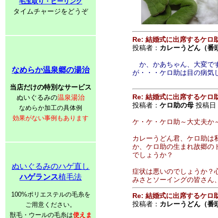
毛玉取り・ピーリング
タイムチャージをどうぞ
Re: 結婚式に出席するケロ
投稿者：
カレーうどん（番
か、かあちゃん、大変です
なめらか温泉郷の湯治
が・・・ケロ助は目の病気
当店だけの特別なサービス
Re: 結婚式に出席するケロ
ぬいぐるみの
温泉湯治
投稿者：
ケロ助の母
投稿日：2
なめらか加工の具体例
効果がない事例もあります
ケ・ケ・ケロ助～大丈夫か
カレーうどん君、ケロ助は
か、ケロ助の生まれ故郷の
でしょうか？
ぬいぐるみのハゲ直し
症状は悪いのでしょうか？
ハゲランス
植毛法
みさとソーイングの皆さん
100%ポリエステルの毛糸を
Re: 結婚式に出席するケロ
投稿者：
カレーうどん（番
ご用意ください。
獣毛・ウールの毛糸は
使えま