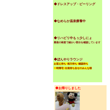
◆ドレスアップ・ピーリング
◆なめらか温泉療養中
◆リハビリ中もぅ少しにょ
最後の検査で細かい部分を確認しています
◆ぼんやりラウンジ
お迎え待ち･相方待ち･確認待ち
一時帰宅･出発待ち合せのみんな様
◆お帰りしました