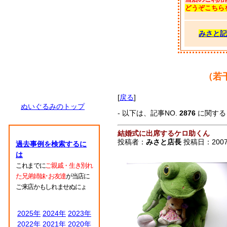
どうぞこちら
みさと記
（若
[
戻る
]
ぬいぐるみのトップ
- 以下は、記事NO.
2876
に関す
結婚式に出席するケロ助くん
投稿者：
みさと店長
投稿日：2007/0
過去事例を検索するに
は
これまでに
ご親戚・生き別れ
た兄弟姉妹･お友達
が当店に
ご来店かもしれませぬにょ
2025年
2024年
2023年
2022年
2021年
2020年