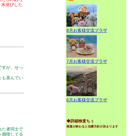
。水浴びした
8月お客様交流プラザ
7月お客様交流プラザ
ですが、せっ
まも喜んでい
6月お客様交流プラザ
◆詳細検査ちぅ
検査が終わると治療方針が決まります
れた者同士で
を満喫してる