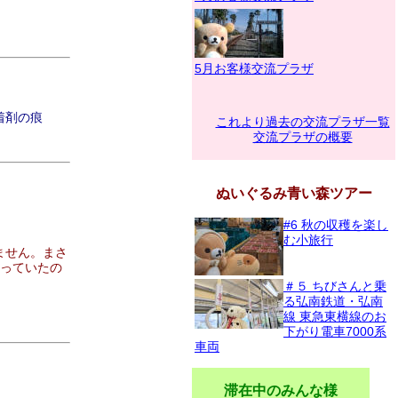
5月お客様交流プラザ
着剤の痕
これより過去の交流プラザ一覧
交流プラザの概要
ぬいぐるみ青い森ツアー
#6 秋の収穫を楽し
む小旅行
ません。まさ
舞っていたの
＃５ ちびさんと乗
る弘南鉄道・弘南
線 東急東横線のお
下がり電車7000系
車両
滞在中のみんな様