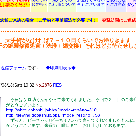
お客様へ
ご利用について
事もございます
とご注意点
をお読みください
ダウ
念館ご来訪の場合（ご予約と事前振込が必要です）
突撃訪問はご遠慮
大手術がなければ７～１０日くらいでお帰りきます
干の縫製修復処置＋洗浄＋綿交換）それほどお待たせし
る
返信フォーム
です -
◆印刷用表示◆
8/18(Sat) 19:32
No.2876
RES
今日はケロ助くんがやって来てくれました。今回で３回目のご来
がとうございます。
http://white.dobashi.jp/bbs/?mode=res&no=310
http://sewing.dobashi.jp/bbs/?mode=res&no=798
ずっと、ビーちゃん♪ビーちゃん♪って言ってくれてましたもんね
がとうございます。来週の土曜日まで、お仕上げしておきます。