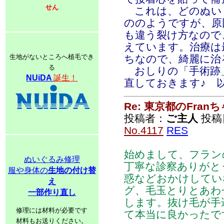
せん
これは、どのぬい
ののようですが、原
も違う裂け方なので
えています。治療は
生地がないところへ植毛でき
ちなので、綺麗に治
る
おしりの「手術跡
NUiDA
誕生！
直しておきます♪ 
Re: 東京都のFran
投稿者：
ご主人
投稿日：
No.4117
RES
始めまして、フラン
ぬいぐるみ修理
丁寧な診察ありがと
服や身体の
生地の付け替
惑などおかけしてい
え
グ、毛玉とりとあわ
一部作り直し
します。抜け毛が手
修理には材料が必要です
て本当に良かったで
材料もお送りください。