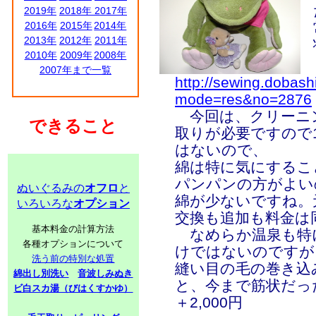
2019年
2018年
2017年
2016年
2015年
2014年
2013年
2012年
2011年
2010年
2009年
2008年
2007年まで一覧
http://sewing.dobash
mode=res&no=2876
今回は、クリーニン
できること
取りが必要ですので1
はないので、
綿は特に気にするこ
パンパンの方がよい
ぬいぐるみの
オフロ
と
綿が少ないですね。
いろいろな
オプション
交換も追加も料金は同
基本料金の計算方法
なめらか温泉も特
各種オプションについて
けではないのですが
洗う前の特別な処置
縫い目の毛の巻き込
綿出し別洗い
音波しみぬき
と、今まで筋状だっ
ビ白スカ湯（びはくすかゆ）
＋2,000円