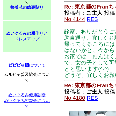
て
Re: 東京都のFran
接着芯の総裏貼り
投稿者：
ご主人
投稿日：
No.4144
RES
診察、ありがとうご
ぬいぐるみの服
作りと
助言通り、宜しくお
ドレスアップ
帰ってくるころには
はないかと、今から
お家では、わんぱく
で、女の子として可
ビビビ材団
について
とと思います(^-^)
どうぞ、宜しくお願
ムルヒャ普及協会につい
て
Re: 東京都のFran
投稿者：
ご主人
投稿日：
ぬいぐるみ健康診断
No.4180
RES
ぬいぐるみ懇親会につい
て