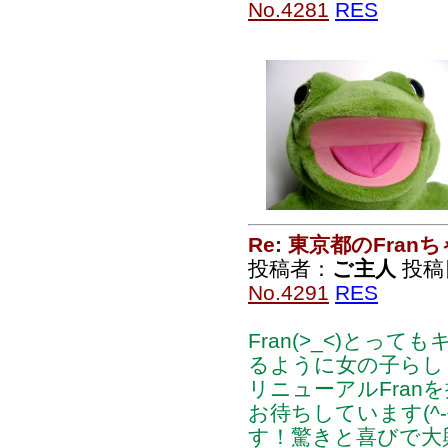
No.4281
RES
Re: 東京都のFran
投稿者：
ご主人
投稿日：
No.4291
RES
Fran(>_<)とっ
るように女の子らしく
リニューアルFran
お待ちしています(^
す！驚きと喜びで大