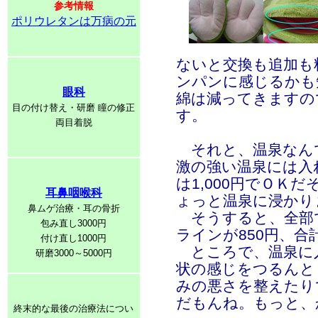
参考情報
ポリウレタンは万病の元
ないと交換も追加も
ンパンに感じるかも
眼科
綿は減ってきますの
目の付け替え・研磨 瞳の修正
す。
両目着脱
それと、温泉なんで
激の強い温泉には入
は1,000円でＯＫ
耳鼻咽喉科
ょっと温泉に浸かり
鼻ムゲ治療・耳の骨折
そうすると、全部で
包み直し3000円
ラインが850円、合
付け直し1000円
ところで、温泉に
研磨3000～5000円
状の感じをつるんと
みの悪さを整えたりで
だもんね。もっと、
終末的な最後の治療法につい