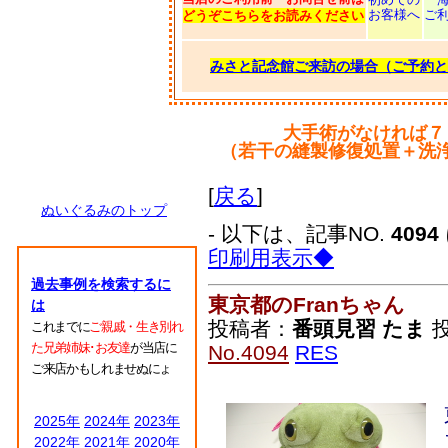
お客様へ
ご
どうぞこちらをお読みください
みさと記念館ご来訪の場合（ご予約と
大手術がなければ７
（若干の縫製修復処置＋洗
[
戻る
]
ぬいぐるみのトップ
- 以下は、記事NO.
4094
印刷用表示◆
過去事例を検索するに
東京都のFranちゃん
は
投稿者：
番頭見習 たま
投
これまでに
ご親戚・生き別れ
た兄弟姉妹･お友達
が当店に
No.4094
RES
ご来店かもしれませぬにょ
2025年
2024年
2023年
2022年
2021年
2020年