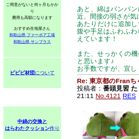
ご用意がないと何ヶ月もかか
あと、綿はパンパン
り
近、間接の弱さが気
費用も高額になります
あたりだけに追加し
おすすめ生地屋さん
腹や手足はふわふわ
和歌山県 ファーボア工場
えています！
和歌山県 サンプラス
また、せっかくの機
と思います♪
お手数ですが、宜し
ビビビ材団
について
Re: 東京都のFran
投稿者：
番頭見習 た
21:11
No.4121
RES
中綿の交換と
はらわたクッション
作り