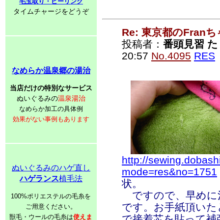
毛玉取り・ピーリング
タイムチャージをどうぞ
Re: 東京都のFran
投稿者：
番頭見習 た
20:57
No.4095
RES
なめらか温泉郷の湯治
当店だけの特別なサービス
ぬいぐるみの
温泉湯治
なめらか加工の具体例
効果がない事例もあります
http://sewing.dobash
ぬいぐるみのハゲ直し
mode=res&no=1751
ハゲランス
植毛法
状。
ですので、早めに
100%ポリエステルの毛糸を
です。お手紙頂いた
ご用意ください。
獣毛・ウールの毛糸は
使えま
で接着芯を貼って補