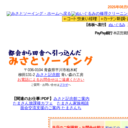
2026年08月0
【各板へ直行】
ぬいぐるみ
PayPay銀行
本店営業
〒036-0104 青森県平川市柏木町
みさと記念館
柳田131-2
青い森の工房
お電話によるお問合せはご遠慮ください
ご質問・お問い合せは
プラザ
へ
【関連のお仕事:PDF】
みさと記念館ご案内
たまさん放課後カフェ
たまさん家族相談
面会交流支援のご案内 たまさんち
当店のご利用前・お問合せ前は
初めての