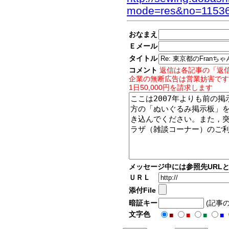
mode=res&no=1153
おなまえ
Ｅメール
タイトル
コメント
返信は各記事の「返
企業の無断広告は営業妨害です
1日50,000円を請求します
メッセージ中には参照先URL
ＵＲＬ
添付File
暗証キー
(記事
文字色
■
■
■
■