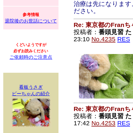
治療は先になります
ださい。
参考情報
退院後のお世話について
Re: 東京都のFran
投稿者：
番頭見習 た
23:10
No.4235
RES
くどいようですが
必ずお読みください
ご依頼時のご注意点
看板うさぎ
ビーちゃんの紹介
Re: 東京都のFran
投稿者：
番頭見習 た
17:42
No.4253
RES