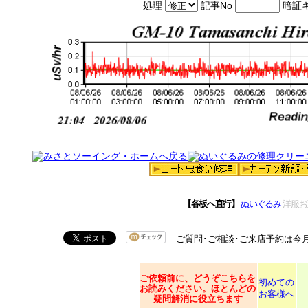
処理
記事No
暗証
【各板へ直行】
ぬいぐるみ
洋服お
ご質問･ご相談･ご来店予約は今
ご依頼
前に、どうぞこちらを
初めての
お読みください。ほとんどの
お客様へ
疑問解消に役立ちます