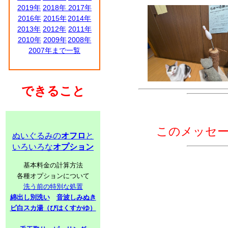
2019年
2018年
2017年
2016年
2015年
2014年
2013年
2012年
2011年
2010年
2009年
2008年
2007年まで一覧
できること
このメッセ
ぬいぐるみの
オフロ
と
いろいろな
オプション
基本料金の計算方法
各種オプションについて
洗う前の特別な処置
綿出し別洗い
音波しみぬき
ビ白スカ湯（びはくすかゆ）