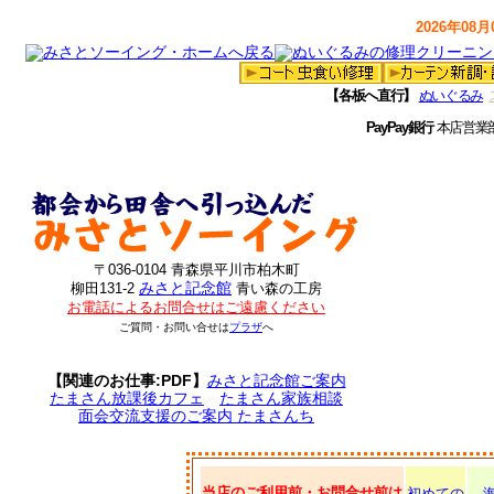
2026年08月0
【各板へ直行】
ぬいぐるみ
PayPay銀行
本店営業
〒036-0104 青森県平川市柏木町
みさと記念館
柳田131-2
青い森の工房
お電話によるお問合せはご遠慮ください
ご質問・お問い合せは
プラザ
へ
【関連のお仕事:PDF】
みさと記念館ご案内
たまさん放課後カフェ
たまさん家族相談
面会交流支援のご案内 たまさんち
当店のご利用前・お問合せ前は
初めての