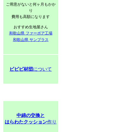
ご用意がないと何ヶ月もかか
り
費用も高額になります
おすすめ生地屋さん
和歌山県 ファーボア工場
和歌山県 サンプラス
ビビビ材団
について
中綿の交換と
はらわたクッション
作り