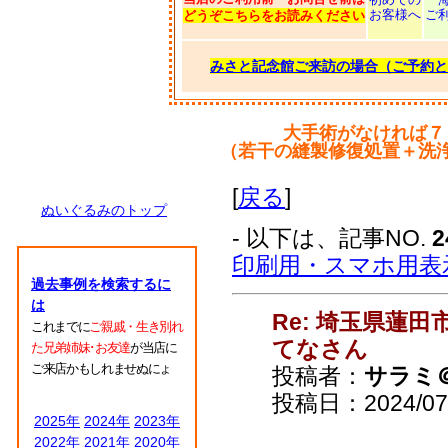
お客様へ
ご
どうぞこちらをお読みください
みさと記念館ご来訪の場合（ご予約と
大手術がなければ７
（若干の縫製修復処置＋洗
[
戻る
]
ぬいぐるみのトップ
- 以下は、記事NO.
2
印刷用・スマホ用表
過去事例を検索するに
は
Re: 埼玉県蓮
これまでに
ご親戚・生き別れ
てなさん
た兄弟姉妹･お友達
が当店に
ご来店かもしれませぬにょ
投稿者：
サラミ
投稿日：2024/07/1
2025年
2024年
2023年
2022年
2021年
2020年