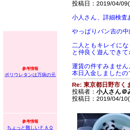
投稿日：2019/04/09(T
小人さん、詳細検査
やっぱりパン吉の中
二人ともキレイにな
と仲良く遊んできてね
運賃の件すみません
参考情報
本日入金しましたので
ポリウレタンは万病の元
Re: 東京都日野市
投稿者：
小人さん＠
投稿日：2019/04/10(
参考情報
ちょっと難しいＦＡＱ