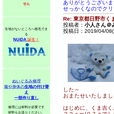
ありがとうございま
せん
せっかくなのでクリー
Re: 東京都日野市
投稿者：
小人さん＠
生地がないところへ植毛でき
投稿日：2019/04/08(
る
NUiDA
誕生！
ぬいぐるみ修理
服や身体の
生地の付け替
した～
え
おまたせいたしまし
一部作り直し
はじめに、くま吉く
修理には材料が必要です
材料もお送りください。
２２ｃｍ/９７ｇでし