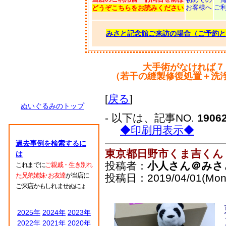
お客様へ
ご
どうぞこちらをお読みください
みさと記念館ご来訪の場合（ご予約と
大手術がなければ７
（若干の縫製修復処置＋洗
[
戻る
]
ぬいぐるみのトップ
- 以下は、記事NO.
1906
◆印刷用表示◆
過去事例を検索するに
東京都日野市くま吉くん
は
投稿者：
小人さん＠みさ
これまでに
ご親戚・生き別れ
た兄弟姉妹･お友達
が当店に
投稿日：2019/04/01(Mon)
ご来店かもしれませぬにょ
2025年
2024年
2023年
2022年
2021年
2020年