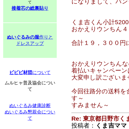
になりまして、パン
て
接着芯の総裏貼り
くま吉くん小計520
おかえりウンちん４
ぬいぐるみの服
作りと
合計１９，３００円
ドレスアップ
おかえりウンちんな
着払いキャンペーン
ビビビ材団
について
大変申し訳ございま
ムルヒャ普及協会につい
て
今回往路分の送料を
す～
すみません～
ぬいぐるみ健康診断
ぬいぐるみ懇親会につい
Re: 東京都日野市
て
投稿者：
くま吉ママ