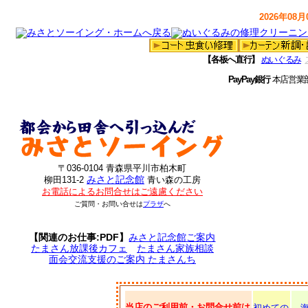
2026年08月0
【各板へ直行】
ぬいぐるみ
PayPay銀行
本店営業
〒036-0104 青森県平川市柏木町
みさと記念館
柳田131-2
青い森の工房
お電話によるお問合せはご遠慮ください
ご質問・お問い合せは
プラザ
へ
【関連のお仕事:PDF】
みさと記念館ご案内
たまさん放課後カフェ
たまさん家族相談
面会交流支援のご案内 たまさんち
当店のご利用前・お問合せ前は
初めての