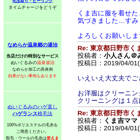
毛玉取り・ピーリング
タイムチャージをどうぞ
くま吉に服を着せた
気づきました…すみませ
よろしくお願いしま
なめらか温泉郷の湯治
Re: 東京都日野市
投稿者：
小人さん＠
当店だけの特別なサービス
投稿日：2019/04/01(
ぬいぐるみの
温泉湯治
なめらか加工の具体例
効果がない事例もあります
いえいえ大丈夫でござい
お洋服はクリーニン
クリーニングは１点
ぬいぐるみのハゲ直し
Re: 東京都日野市
ハゲランス
植毛法
投稿者：
くま吉ママ
100%ポリエステルの毛糸を
投稿日：2019/04/01(
ご用意ください。
獣毛・ウールの毛糸は
使えま