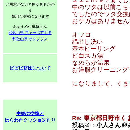
ご用意がないと何ヶ月もかか
中のワタは以前こち
り
でしたのでワタ交換は
費用も高額になります
おケガはありません
おすすめ生地屋さん
和歌山県 ファーボア工場
オフロ 18
和歌山県 サンプラス
綿出し洗い 9
基本ピーリング 
ビ白スカ湯 9
なめらか温泉 9
ビビビ材団
について
お洋服クリーニング 
になりまして、くま
中綿の交換と
Re: 東京都日野市
はらわたクッション
作り
投稿者：
小人さん＠