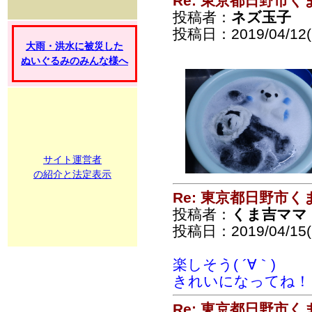
Re: 東京都日野市
投稿者：
ネズ玉子
投稿日：2019/04/12(F
大雨・洪水に被災した
ぬいぐるみのみんな様へ
サイト運営者
の紹介と法定表示
Re: 東京都日野市
投稿者：
くま吉ママ
投稿日：2019/04/15(
楽しそう( ´∀｀)
きれいになってね！
Re: 東京都日野市