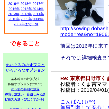
2019年
2018年
2017年
2016年
2015年
2014年
2013年
2012年
2011年
2010年
2009年
2008年
2007年まで一覧
http://sewing.dobash
mode=res&no=1906
できること
前回は2016年に来て
それでは詳細検査ま
ぬいぐるみの
オフロ
と
いろいろな
オプション
Re: 東京都日野市
基本料金の計算方法
投稿者：
くま吉ママ
各種オプションについて
投稿日：2019/04/01(
洗う前の特別な処置
綿出し別洗い
音波しみぬき
ビ白スカ湯（びはくすかゆ）
こんばんは(^^)
無事到着して安心し