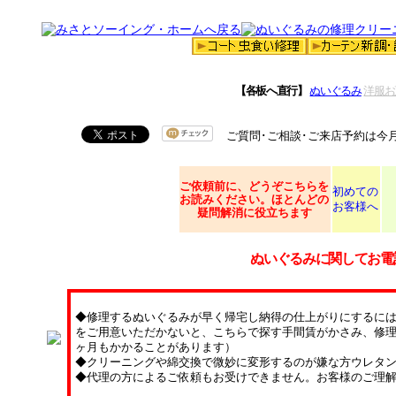
【各板へ直行】
ぬいぐるみ
洋服お
ご質問･ご相談･ご来店予約は今
ご依頼
前に、どうぞこちらを
初めての
お読みください。ほとんどの
お客様へ
疑問解消に役立ちます
ぬいぐるみに関してお電
◆修理するぬいぐるみが早く帰宅し納得の仕上がりにするに
をご用意いただかないと、こちらで探す手間賃がかさみ、修理
ヶ月もかかることがあります）
◆クリーニングや綿交換で微妙に変形するのが嫌な方ウレタ
◆代理の方によるご依頼もお受けできません。お客様のご理