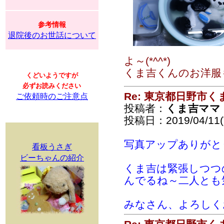
参考情報
退院後のお世話について
よ～(*^^*)
くま吉くんのお洋服
くどいようですが
必ずお読みください
Re: 東京都日野市
ご依頼時のご注意点
投稿者：
くま吉ママ
投稿日：2019/04/11(T
写真アップありがとう
看板うさぎ
ビーちゃんの紹介
くま吉は緊張しつつ
んでるね～二人とも
みなさん、よろしくお願