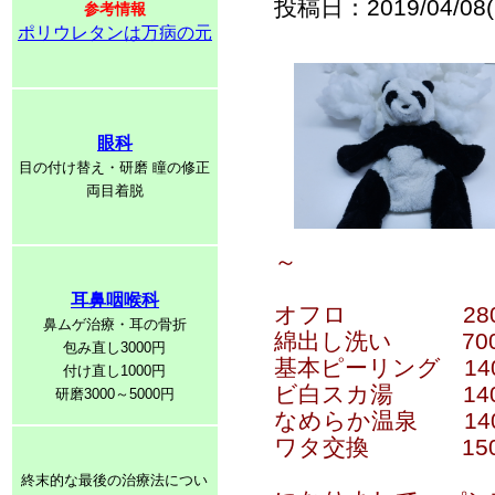
投稿日：2019/04/08(
参考情報
ポリウレタンは万病の元
眼科
目の付け替え・研磨 瞳の修正
両目着脱
～
耳鼻咽喉科
オフロ 280
鼻ムゲ治療・耳の骨折
綿出し洗い 70
包み直し3000円
基本ピーリング 14
付け直し1000円
ビ白スカ湯 140
研磨3000～5000円
なめらか温泉 14
ワタ交換 150
終末的な最後の治療法につい