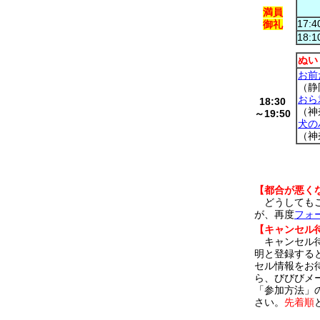
満員
17:4
御礼
18:1
ぬい
お前
（静
おら
18:30
（神
～19:50
犬の
（神
【都合が悪く
どうしてもご
が、再度
フォ
【キャンセル
キャンセル待
明と登録する
セル情報をお
ら、びびびメ
「参加方法」
さい。
先着順