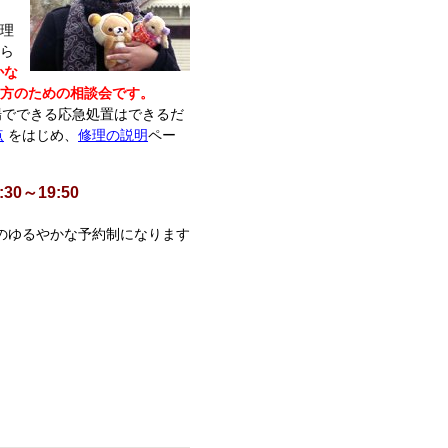
理
ら
かな
方のための相談会です。
場でできる応急処置はできるだ
点
をはじめ、
修理の説明
ペー
30～19:50
のゆるやかな予約制になります