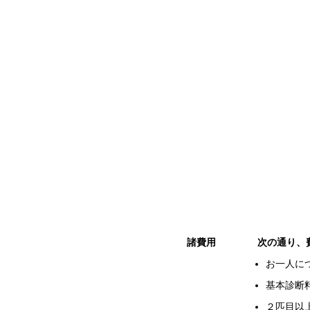
諸費用
次の通り、費
お一人に
基本診断
２匹目以