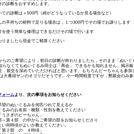
けの診断をおすすめします。
いての診断は＋500円（綿がどうなっているか見る場合など）
んの手持ちの材料で足りる場合は，１つ300円でその場でお譲りします
けを使う簡単な修理はできるだけその場で行います
わりましたら現金でご精算ください
らのご希望により，初日の診断が終わりましたら，そのまま「ぬいぐ
知らなくてもぬいぐるみ同士は「再会」 できるかも知れません。掲示
士，親交を深めていただければと思います。もちろんビーちゃんも参加
あとは大番頭サンのオゴリだそうです。小一時間程度ですが，懇親会のみ参
フォーム
より、次の事項をお知らせください
希望のぬいぐるみを何匹つれて見えるか
ぐるみのお名前・種類・性別を教えてください
うさぎのビーちゃん」
部～第４部 の中からご希望の部をお知らせくださり
何時頃がよいか教えてください。
第２部 の ４時頃」