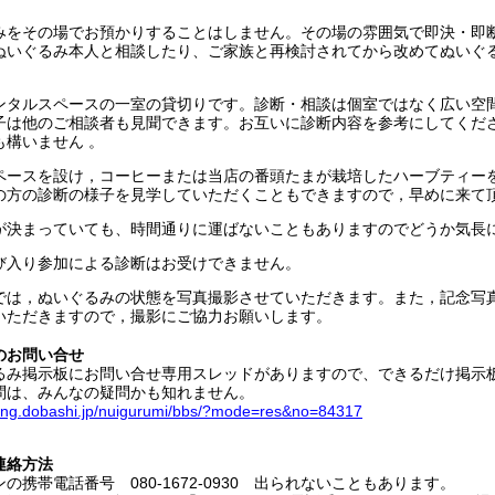
みをその場でお預かりすることはしません。その場の雰囲気で即決・即
ぬいぐるみ本人と相談したり、ご家族と再検討されてから改めてぬいぐる
ンタルスペースの一室の貸切りです。診断・相談は個室ではなく広い空
子は他のご相談者も見聞できます。お互いに診断内容を参考にしてくだ
も構いません 。
ペースを設け，コーヒーまたは当店の番頭たまが栽培したハーブティー
の方の診断の様子を見学していただくこともできますので，早めに来て
が決まっていても、時間通りに運ばないこともありますのでどうか気長
び入り参加による診断はお受けできません。
では，ぬいぐるみの状態を写真撮影させていただきます。また，記念写
いただきますので，撮影にご協力お願いします。
のお問い合せ
み掲示板にお問い合せ専用スレッドがありますので、できるだけ掲示板
問は、みんなの疑問かも知れません。
wing.dobashi.jp/nuigurumi/bbs/?mode=res&no=84317
連絡方法
の携帯電話番号 080-1672-0930 出られないこともあります。