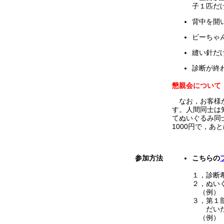
子１匹だ
背中を開
ビーちゃ
縫い針だ
診断が終
懇親会について
なお，お客様か
す。人間同士は
てぬいぐるみ同
1000円で，
参加方法
こちらの
１，診断
２，ぬい
（例）「
３，第１
だいたい
（例）「