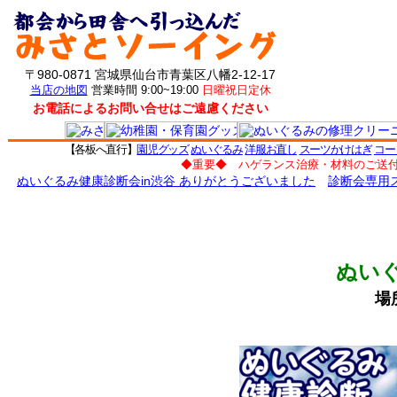
〒980-0871 宮城県仙台市青葉区八幡2-12-17
当店の地図
営業時間 9:00~19:00
日曜祝日定休
お電話によるお問い合せはご遠慮ください
【各板へ直行】
園児グッズ
ぬいぐるみ
洋服お直し
スーツかけはぎ
コー
◆重要◆ ハゲランス治療・材料のご送
ぬいぐるみ健康診断会in渋谷 ありがとうございました
診断会専用
ぬい
場