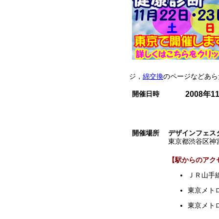
ジ，
綿交換
のページなどあら
開催日時
2008年1
開催場所
デザインフェス
東京都渋谷区神宮前3-
【駅からのアク
ＪＲ山手
東京メト
東京メト