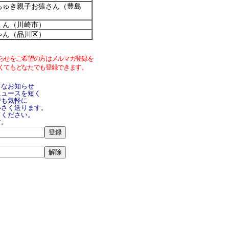
ちゅき親子お猿さん（豊島
くん（川崎市）
ゃん（品川区）
らせをご希望の方はメルマガ登録を
くてもどなたでも登録できます。
トなお知らせ
ニュースを短く
でも気軽に
小さく送ります。
てください。
す。