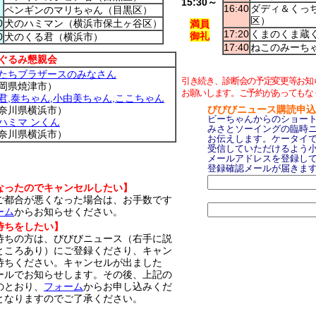
15:30～
16:40
ダディ＆くっ
ペンギンのマリちゃん（目黒区）
区）
0
犬のハミマン（横浜市保土ヶ谷区）
満員
17:20
くまのくま蔵
御礼
0
犬のくる君（横浜市）
17:40
ねこのみーち
ぐるみ懇親会
たちブラザースのみなさん
引き続き、診断会の予定変更等お知
岡県焼津市）
お願いします。ご予約があってもな
君,泰ちゃん,小由美ちゃん,ここちゃん
びびびニュース購読申込
奈川県横浜市）
ビーちゃんからのショー
ハミマ ンくん
みさとソーイングの臨時
奈川県横浜市）
お伝えします。ケータイ
受信していただけるよう
メールアドレスを登録し
登録確認メールが届きま
なったのでキャンセルしたい】
都合が悪くなった場合は、お手数です
ーム
からお知らせください。
待ちをしたい】
ちの方は、びびびニュース（右手に説
ところあり）にご登録くださり、キャン
待ちください。キャンセルが出ました
ールでお知らせします。その後、上記の
のとおり、
フォーム
からお申し込みくだ
となりますのでご了承ください。