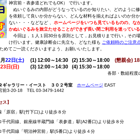
神宮前・表参道どれでもOK） で行います。
ぬいぐるみの内部がどうなっているのか知りたい、どのように修
を依頼して良いか分からない、どんな材料を揃えればよいのか分か
ない・・・などなど 、
ホームページをいつも見ているものの、な
かぬいぐるみを旅立たせることができず長い間ご利用を迷っている
今回は，１人１回30分を原則として，お見積りまで行い，その
け行います。健康診断会に先立ち、どなた様も
ご依頼時のご注意
ためてご一読くださいますよう、お願いいたします。
1月
22日(土)
(1) 12:00～14:30 (2) 15:30～18:00
(懇親会) 18:
23日(日)
(3) 12:00～14:30 (4) 15:30～18:00
各部・数組程度
タギャラリー・イースト ３０２号室
ホームページ
EAST
20-18 TEL 03-3479-1442
セス】
線「原宿」駅(竹下口)より徒歩８分
ロ千代田線、銀座線半蔵門線「表参道」駅(A2番口)より徒歩８分
ロ千代田線「明治神宮前」駅(5番口)より徒歩４分