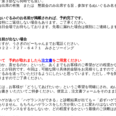
部なら何時でも良い」
会出席の有無 または 懇親会のみ出席する旨，参加するぬいぐるみ名
ぬいぐるみのお名前が掲載されれば、予約完了です。
は特にご返信しない場合もあります。ご了承ください。
当日会場でお待ちしております。先着に漏れた場合は個別にご連絡しま
名前が出ない場合
ますが、うさぎのビーちゃんまでお電話ください。
０２２－７２７－６４７１ みさとソーイング
いて 予約が取れましたら
注文書
をご用意ください
のか、直せるのか」といった、あくまでもお客様のご希望がどの程度か
ことが目的です。今回は，可能な限り具体的金額をお見積りしますので
ぐるみを送っていただけるようにしたいと思っています。ただし，中を
りますのでご了承ください。
は，お客様が「どうしてあげたいか」というご希望を明確にされ、ぬ
お書き いただいてご持参ください。便宜上，注文書フォームをそのまま
ゲがあって「ハゲランスができる」と診断結果が出ても＝「必ずハゲ
ありません。もちろんハゲランスをした方が良いことに変わりはないの
、ハゲランスをするかしないか、どの程度するかという最後のご決断は