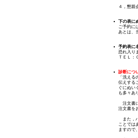
「第３
４，懇親
下の表に
ご予約に
あとは、
予約表に
恐れ入り
ＴＥＬ：
診断につ
「洗える
伝えする
ぐにぬい
も多々あ
注文書に
注文書を
また，ハ
ことでは
ますので