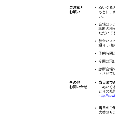
ご注意と
ぬいぐる
お願い
もとに、
い。
会場はレ
診断の様
ただいて
待合いス
通り，他
予約時間
今回は飛
診断会場
トさせて
その他
当日まで
お問い合せ
ぬいぐる
とりの疑
http://se
当日のご
大番頭サン