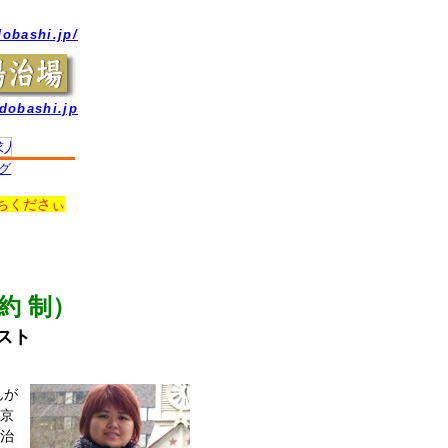
dobashi.jp/
dobashi.jp
ング
ちくださぃ
約 制）
スト
んが
京
治