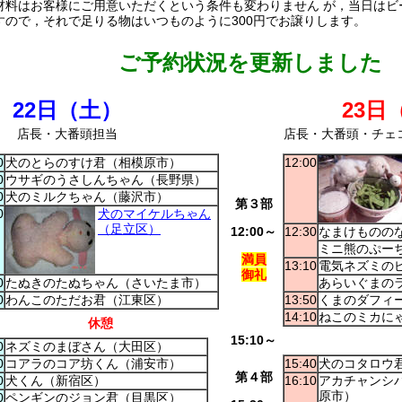
料はお客様にご用意いただくという条件も変わりません が，当日はビ
すので，それで足りる物はいつものように300円でお譲りします。
ご予約状況を更新しました
22日（土）
23日
店長・大番頭担当
店長・大番頭・チェ
0
犬のとらのすけ君（相模原市）
12:00
0
ウサギのうさしんちゃん（長野県）
0
犬のミルクちゃん（藤沢市）
第３部
0
犬のマイケルちゃん
（足立区）
12:00～
12:30
なまけものの
ミニ熊のぷー
満員
13:10
電気ネズミの
御礼
0
たぬきのたぬちゃん（さいたま市）
あらいぐまの
0
わんこのただお君（江東区）
13:50
くまのダフィ
14:10
ねこのミカに
休憩
15:10～
0
ネズミのまぼさん（大田区）
0
コアラのコア坊くん（浦安市）
15:40
犬のコタロウ
第４部
0
犬くん（新宿区）
16:10
アカチャンシ
原市）
0
ペンギンのジョン君（目黒区）