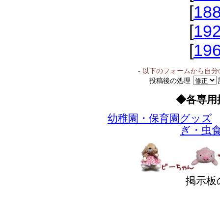
[
18
[
19
[
19
- 以下のフォームから自
投稿後の処理
◆各専用
幼稚園・保育園グッズ
ぎ・虫
掲示板