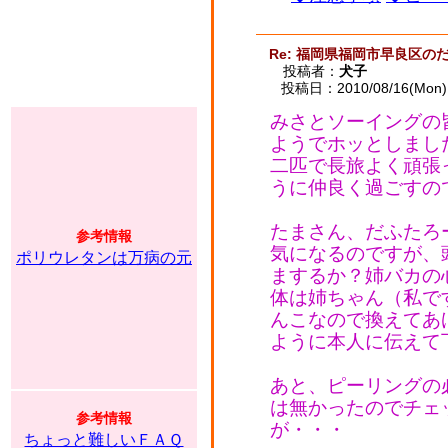
Re: 福岡県福岡市早良区のだ
投稿者：
犬子
投稿日：2010/08/16(Mon) 
みさとソーイングの
ようでホッとしまし
二匹で長旅よく頑張
うに仲良く過ごすの
たまさん、だふたろ
参考情報
気になるのですが、
ポリウレタンは万病の元
まするか？姉バカの
体は姉ちゃん（私で
んこなので換えてあ
ように本人に伝えて
あと、ピーリングの
は無かったのでチェ
参考情報
が・・・
ちょっと難しいＦＡＱ