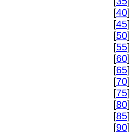
[
35
]
[
40
]
[
45
]
[
50
]
[
55
]
[
60
]
[
65
]
[
70
]
[
75
]
[
80
]
[
85
]
[
90
]