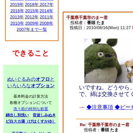
2019年
2018年
2017年
2016年
2015年
2014年
2013年
2012年
2011年
千葉県千葉市のまー君
投稿者：
番頭 たま
2010年
2009年
2008年
投稿日：2010/08/16(Mon) 11:27
2007年まで一覧
できること
ぬいぐるみの
オフロ
と
いろいろな
オプション
いですね。どうやら
で、綿は交換させて
基本料金の計算方法
各種オプションについて
◆注意事項
◆ビーち
洗う前の特別な処置
綿出し別洗い
音波しみぬき
ビ白スカ湯（びはくすかゆ）
Re: 千葉県千葉市のまー君
投稿者：
番頭 たま