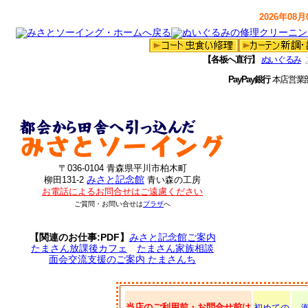
2026年08月0
【各板へ直行】
ぬいぐるみ
PayPay銀行
本店営業
〒036-0104 青森県平川市柏木町
みさと記念館
柳田131-2
青い森の工房
お電話によるお問合せはご遠慮ください
ご質問・お問い合せは
プラザ
へ
【関連のお仕事:PDF】
みさと記念館ご案内
たまさん放課後カフェ
たまさん家族相談
面会交流支援のご案内 たまさんち
当店のご利用前・お問合せ前は
初めての