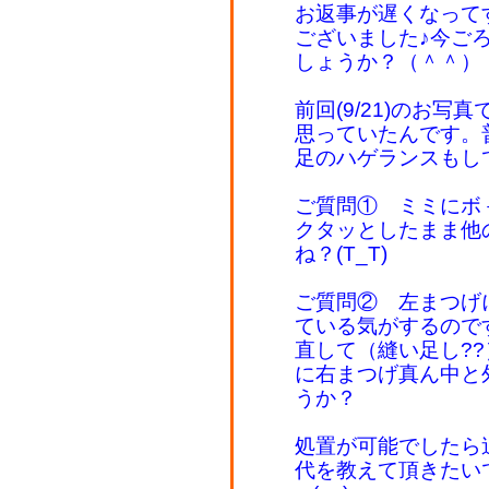
お返事が遅くなって
ございました♪今ご
しょうか？（＾＾）
前回(9/21)のお
思っていたんです。
足のハゲランスもし
ご質問① ミミにボ
クタッとしたまま他
ね？(T_T)
ご質問② 左まつげ
ている気がするので
直して（縫い足し?
に右まつげ真ん中と
うか？
処置が可能でしたら
代を教えて頂きたい