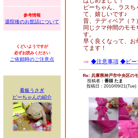
はじめまして！
ピーちゃん、ラスち
て、嬉しいです♪
参考情報
昔、テディベア（？
退院後のお世話について
同じクマ仲間のモモ
す。
早く良くなって、お
くどいようですが
てます！
必ずお読みください
ご依頼時のご注意点
◆注意事項
◆ビー
Re: 兵庫県神戸市中央区の
投稿者：
番頭 たま
投稿日：2010/09/21(Tue) 
看板うさぎ
ビーちゃんの紹介