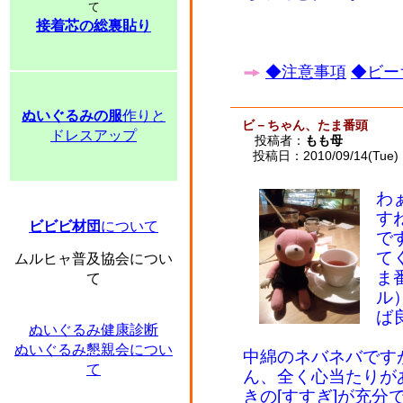
て
接着芯の総裏貼り
◆注意事項
◆ビー
ぬいぐるみの服
作りと
ビ－ちゃん、たま番頭
ドレスアップ
投稿者：
もも母
投稿日：2010/09/14(Tue) 
わ
す
ビビビ材団
について
で
て
ムルヒャ普及協会につい
ま
て
ル
ば
ぬいぐるみ健康診断
ぬいぐるみ懇親会につい
中綿のネバネバです
て
ん、全く心当たりが
きの[すすぎ]が充