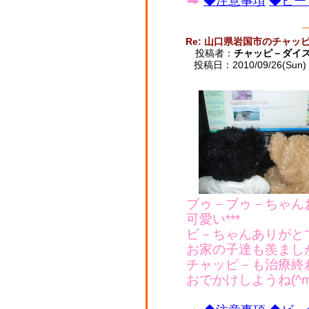
◆注意事項
◆ビー
Re: 山口県岩国市のチャッ
投稿者：
チャッピ－ダイ
投稿日：2010/09/26(Sun) 
ブゥ－ブゥ－ちゃん
可愛い***
ビ－ちゃんありがと
お家の子達も羨まし
チャッピ－も治療終
おでかけしようね(^m