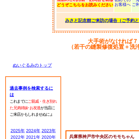
お客様へ
ご
どうぞこちらをお読みください
みさと記念館ご来訪の場合（ご予約と
大手術がなければ７
（若干の縫製修復処置＋洗
ぬいぐるみのトップ
過去事例を検索するに
は
これまでに
ご親戚・生き別れ
た兄弟姉妹･お友達
が当店に
ご来店かもしれませぬにょ
2025年
2024年
2023年
兵庫県神戸市中央区のモモちゃん
2022年
2021年
2020年