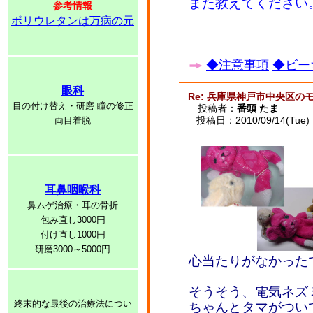
また教えてください
参考情報
ポリウレタンは万病の元
◆注意事項
◆ビー
眼科
Re: 兵庫県神戸市中央区の
目の付け替え・研磨 瞳の修正
投稿者：
番頭 たま
投稿日：2010/09/14(Tue) 
両目着脱
耳鼻咽喉科
鼻ムゲ治療・耳の骨折
包み直し3000円
付け直し1000円
研磨3000～5000円
心当たりがなかっ
そうそう、電気ネズ
終末的な最後の治療法につい
ちゃんとタマがつい