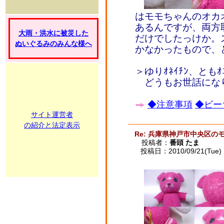
はモモちゃんのオカ
あるんですが、両方
大雨・洪水に被災した
だけでしたっけか。
ぬいぐるみのみんな様へ
かなかったもので、
＞ゆりｵﾈｲﾁﾝ、ともｵﾆ
どうもお世話になり
◆注意事項
◆ビー
サイト運営者
の紹介と法定表示
Re: 兵庫県神戸市中央区の
投稿者：
番頭 たま
投稿日：2010/09/21(Tue) 