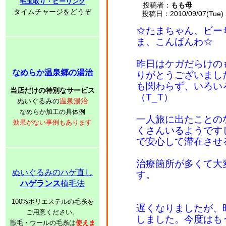
毛玉取り・ピーリング
投稿者：
もも母
タイムチャージをどうぞ
投稿日：2010/09/07(Tue) 
☆たまちゃん、ビー
ま、こんばんわ☆
昨日はケガだらけの
なめらか温泉郷の湯治
りがとうございまし
も関わらず、いろい
当店だけの特別なサービス
（T_T）
ぬいぐるみの
温泉湯治
なめらか加工の具体例
一人旅に出たことの
効果がない事例もあります
くさんいるようです
で安心して滞在させ
治療箇所が多くて大
ぬいぐるみのハゲ直し
す。
ハゲランス
植毛法
100%ポリエステルの毛糸を
遅くなりましたが、
ご用意ください。
しました。今度はも
獣毛・ウールの毛糸は
使えま