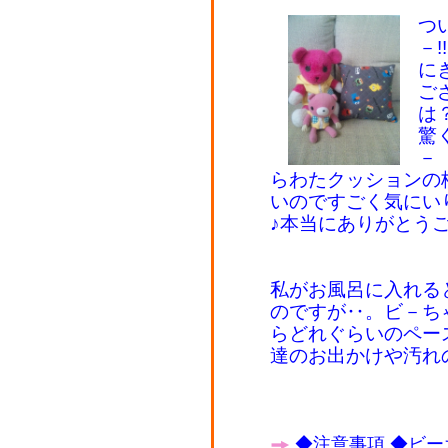
つ
－
に
ご
は
驚
－
らわたクッションの
いのですごく気にい
♪本当にありがとうご
私がお風呂に入れる
のですが‥。ビ－ち
らどれぐらいのペー
達のお出かけや汚れ
◆注意事項
◆ビー