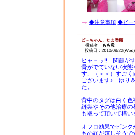
◆注意事項
◆ビー
ビ－ちゃん、たま番頭
投稿者：
もも母
投稿日：2010/09/22(Wed) 
ヒャ－ッ!! 関節がす
骨がでていない状態
す。（＞＜）すごく
ございます♪ ゆり
た。
背中のタグは白く色
縫製やその他治療の
も取って頂いて構い
オフロ効果でピンク
もの顔が嬉しそうで