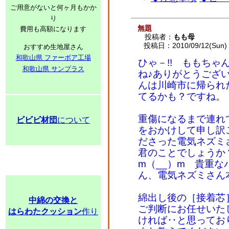
ご用意がないと何ヶ月もかか
り
無題
費用も高額になります
投稿者：
もも母
投稿日：2010/09/12(Sun) 
おすすめ生地屋さん
和歌山県 ファーボア工場
ひゃ－!! ももち
和歌山県 サンプラス
ね♪ありがとうござ
んは川崎市に帰られ
てるかも？ですね。
重傷になるまで連れ
ビビビ材団
について
をおかけして申し訳
ださった電気ネズミ
君のことでしょうか
m（__）m 貴重
ん、電気ネズミさん
綿出し後の［接着芯
中綿の交換と
ご判断にお任せいた
はらわたクッション
作り
ければ‥と思ってお