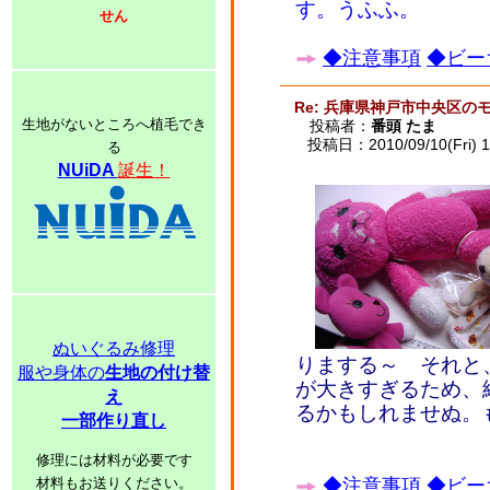
す。うふふ。
せん
◆注意事項
◆ビー
Re: 兵庫県神戸市中央区の
生地がないところへ植毛でき
投稿者：
番頭 たま
投稿日：2010/09/10(Fri) 1
る
NUiDA
誕生！
ぬいぐるみ修理
りまする～ それと
服や身体の
生地の付け替
が大きすぎるため、
え
るかもしれませぬ。
一部作り直し
修理には材料が必要です
材料もお送りください。
◆注意事項
◆ビー