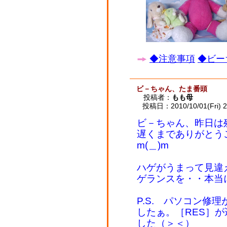
◆注意事項
◆ビー
ビ－ちゃん、たま番頭
投稿者：
もも母
投稿日：2010/10/01(Fri) 2
ビ－ちゃん、昨日は
遅くまでありがとう
m(＿)m
ハゲがうまって見違
ゲランスを・・本当
P.S. パソコン修
したぁ。［RES］
した（＞＜）