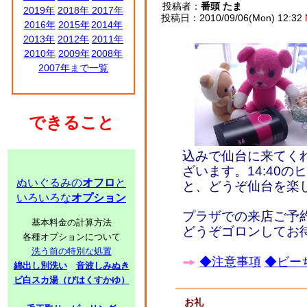
投稿者：
番頭 たま
2019年
2018年
2017年
投稿日：2010/09/06(Mon) 12:32
2016年
2015年
2014年
2013年
2012年
2011年
2010年
2009年
2008年
2007年まで一覧
できること
込みで仙台に来てく
ざいます。14:40
ぬいぐるみの
オフロ
と
と、どうぞ仙台を楽
いろいろな
オプション
プラザでの来店ご予
基本料金の計算方法
どうぞゴロンしてお
各種オプションについて
洗う前の特別な処置
◆注意事項
◆ビーち
綿出し別洗い
音波しみぬき
ビ白スカ湯（びはくすかゆ）
お礼