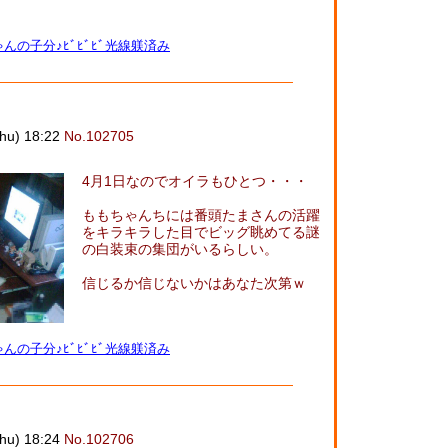
んの子分♪ﾋﾞﾋﾞﾋﾞ光線躾済み
u) 18:22
No.102705
4月1日なのでオイラもひとつ・・・
ももちゃんちには番頭たまさんの活躍
をキラキラした目でビッグ眺めてる謎
の白装束の集団がいるらしい。
信じるか信じないかはあなた次第ｗ
んの子分♪ﾋﾞﾋﾞﾋﾞ光線躾済み
u) 18:24
No.102706