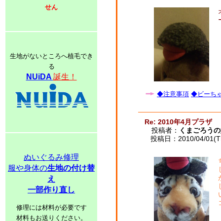
せん
生地がないところへ植毛でき
る
NUiDA
誕生！
◆注意事項
◆ビーちゃ
Re: 2010年4月プラザ
投稿者：
くまごろうの
投稿日：2010/04/01(Th
ぬいぐるみ修理
服や身体の
生地の付け替
え
一部作り直し
修理には材料が必要です
材料もお送りください。