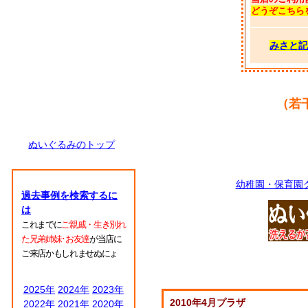
どうぞこちら
みさと記
（若
ぬいぐるみのトップ
幼稚園・保育園
過去事例を検索するに
は
これまでに
ご親戚・生き別れ
た兄弟姉妹･お友達
が当店に
ご来店かもしれませぬにょ
2025年
2024年
2023年
2010年4月プラザ
2022年
2021年
2020年