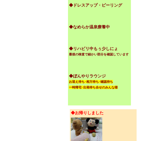
◆ドレスアップ・ピーリング
◆なめらか温泉療養中
◆リハビリ中もぅ少しにょ
最後の検査で細かい部分を確認しています
◆ぼんやりラウンジ
お迎え待ち･相方待ち･確認待ち
一時帰宅･出発待ち合せのみんな様
◆お帰りしました