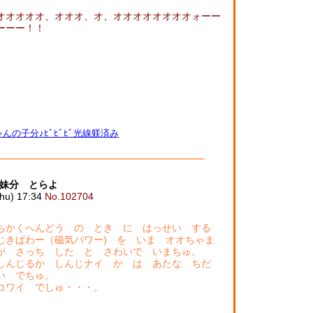
オオオオオ、オオオ、オ、オオオオオオオオォーー
ーーー！！
んの子分♪ﾋﾞﾋﾞﾋﾞ光線躾済み
妹分 とらよ
u) 17:34
No.102704
ちかくへんどう の とき に はっせい する
じきぱわー（磁気パワー) を いま オオちゃま
が さっち した と さわいで いまちゅ。
しんじるか しんじナイ か は あたな ちだ
い でちゅ。
コワイ でしゅ・・・。