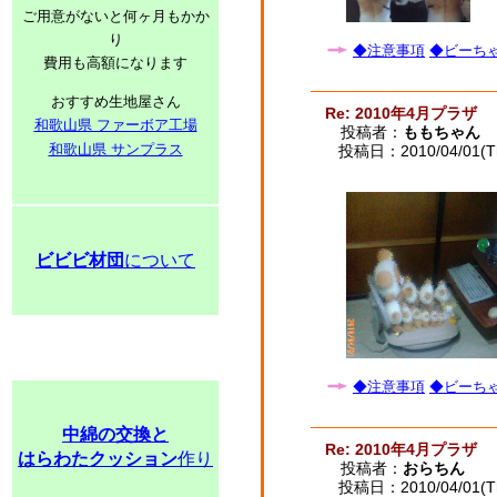
ご用意がないと何ヶ月もかか
り
◆注意事項
◆ビーちゃ
費用も高額になります
おすすめ生地屋さん
Re: 2010年4月プラザ
和歌山県 ファーボア工場
投稿者：
ももちゃん
和歌山県 サンプラス
投稿日：2010/04/01(Th
ビビビ材団
について
◆注意事項
◆ビーちゃ
中綿の交換と
Re: 2010年4月プラザ
はらわたクッション
作り
投稿者：
おらちん
投稿日：2010/04/01(Th