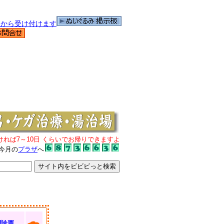
ければ7～10日 くらいでお帰りできますよ
今月の
プラザ
へ
問診票