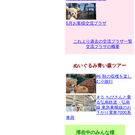
5月お客様交流プラザ
これより過去の交流プラザ一覧
交流プラザの概要
ぬいぐるみ青い森ツアー
#6 秋の収穫を楽し
む小旅行
＃５ ちびさんと乗
る弘南鉄道・弘南
線 東急東横線のお
下がり電車7000系
車両
滞在中のみんな様