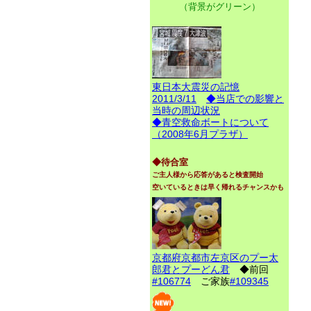
（背景がグリーン）
東日本大震災の記憶
2011/3/11
◆当店での影響と
当時の周辺状況
◆青空救命ボートについて
（2008年6月プラザ）
◆待合室
ご主人様から応答があると検査開始
空いているときは早く帰れるチャンスかも
京都府京都市左京区のプー太
郎君とプーどん君
◆前回
#106774
ご家族
#109345