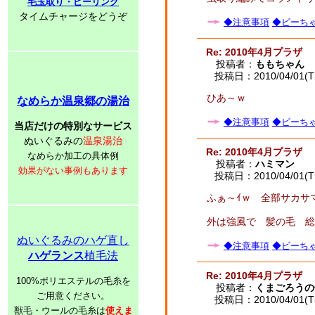
毛玉取り・ピーリング
タイムチャージをどうぞ
◆注意事項
◆ビーちゃ
Re: 2010年4月プラザ
投稿者：
ももちゃん
投稿日：2010/04/01(Th
ひあ～ｗ
なめらか温泉郷の湯治
◆注意事項
◆ビーちゃ
当店だけの特別なサービス
ぬいぐるみの
温泉湯治
Re: 2010年4月プラザ
なめらか加工の具体例
投稿者：
ハミマン
効果がない事例もあります
投稿日：2010/04/01(Th
ふぁ～ｲｗ 全部サカサ
外は強風で 髪の毛 総
ぬいぐるみのハゲ直し
◆注意事項
◆ビーちゃ
ハゲランス
植毛法
Re: 2010年4月プラザ
100%ポリエステルの毛糸を
投稿者：
くまごろうの
ご用意ください。
投稿日：2010/04/01(Th
獣毛・ウールの毛糸は
使えま