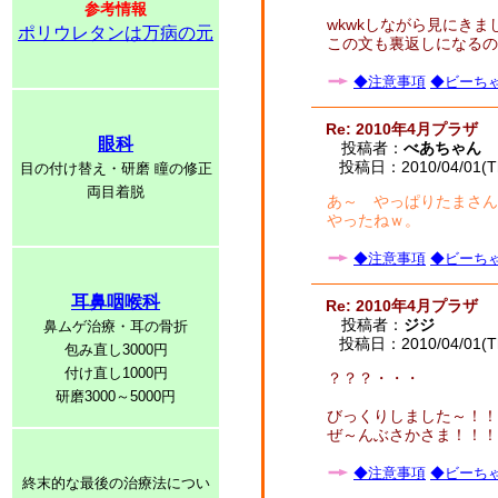
参考情報
wkwkしながら見にきま
ポリウレタンは万病の元
この文も裏返しになるの
◆注意事項
◆ビーちゃ
Re: 2010年4月プラザ
眼科
投稿者：
べあちゃん
投稿日：2010/04/01(Th
目の付け替え・研磨 瞳の修正
両目着脱
あ～ やっぱりたまさん
やったねｗ。
◆注意事項
◆ビーちゃ
耳鼻咽喉科
Re: 2010年4月プラザ
投稿者：
ジジ
鼻ムゲ治療・耳の骨折
投稿日：2010/04/01(Th
包み直し3000円
付け直し1000円
？？？・・・
研磨3000～5000円
びっくりしました～！！
ぜ～んぶさかさま！！！
◆注意事項
◆ビーちゃ
終末的な最後の治療法につい