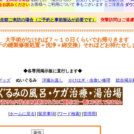
お客様へ
ご利用について
事もございます
とご注意点
をお読みください
ダウ
念館ご来訪の場合（ご予約と事前振込が必要です）
突撃訪問はご遠慮
大手術がなければ７～１０日くらいでお帰りきます
干の縫製修復処置＋洗浄＋綿交換）それほどお待たせし
◆各専用掲示板に直行します◆
グッズ
ぬいぐるみ
洋服お直し
かけはぎ・虫食い修理
総合掲示
[
ホームに戻る
] [
留意事項
] [
ワード検索
] [
管理用
]