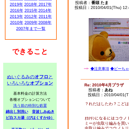
投稿者：
番頭 たま
2019年
2018年
2017年
投稿日：2010/04/01(Thu) 12
2016年
2015年
2014年
2013年
2012年
2011年
2010年
2009年
2008年
2007年まで一覧
できること
◆注意事項
◆ビーちゃ
ぬいぐるみの
オフロ
と
いろいろな
オプション
Re: 2010年4月プラザ
投稿者：
あね
基本料金の計算方法
投稿日：2010/04/01(Th
各種オプションについて
？れだはしたわ？こどはここ
洗う前の特別な処置
綿出し別洗い
音波しみぬき
ビ白スカ湯（びはくすかゆ）
ｵｶｱﾁﾝになるにはコ
ミーが虫取り編みを買い
虫取り編みでコウノトリ