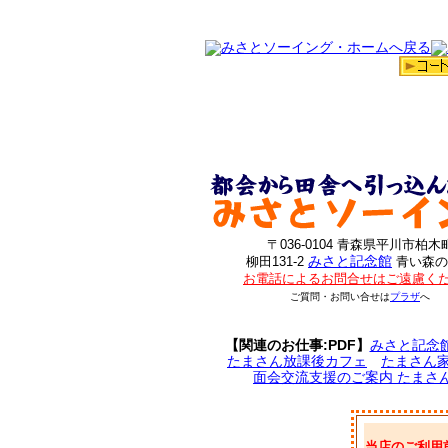
〒036-0104 青森県平川市柏木
みさと記念館
柳田131-2
青い森の
お電話によるお問合せはご遠慮く
ご質問・お問い合せは
プラザ
へ
【関連のお仕事:PDF】
みさと記念
たまさん放課後カフェ
たまさん
面会交流支援のご案内 たまさ
当店のご利用