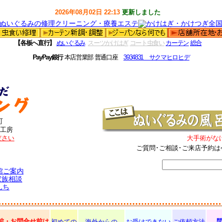
2026年08月02日 22:13
更新しました
【各板へ直行】
ぬいぐるみ
スーツかけはぎ
コート虫食い
カーテン
総合
PayPay銀行
本店営業部 普通口座
3934831 サクマヒロヒデ
町
工房
ださい
大手術がな
ご質問･ご相談･ご来店予約は
館ご案内
家族相談
んち
前・お問合せ前は
初めての
海外からの
お受けできない
ご依頼方法