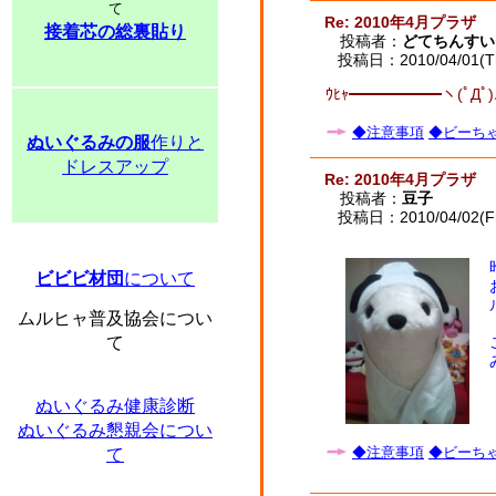
て
Re: 2010年4月プラザ
接着芯の総裏貼り
投稿者：
どてちんすい
投稿日：2010/04/01(Th
ｳﾋｬ━━━━━━ヽ(ﾟДﾟ)ﾉ
◆注意事項
◆ビーちゃ
ぬいぐるみの服
作りと
ドレスアップ
Re: 2010年4月プラザ
投稿者：
豆子
投稿日：2010/04/02(Fri
ビビビ材団
について
ムルヒャ普及協会につい
て
ぬいぐるみ健康診断
ぬいぐるみ懇親会につい
◆注意事項
◆ビーちゃ
て