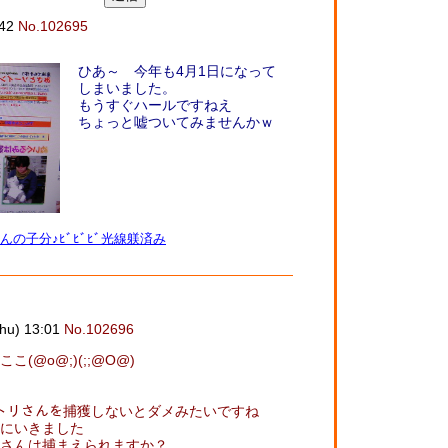
:42
No.102695
ひあ～ 今年も4月1日になって
しまいました。
もうすぐハールですねえ
ちょっと嘘ついてみませんかｗ
んの子分♪ﾋﾞﾋﾞﾋﾞ光線躾済み
u) 13:01
No.102696
(@o@;)(;;@O@)
ウノトリさんを捕獲しないとダメみたいですね
にいきました
さんは捕まえられますか？