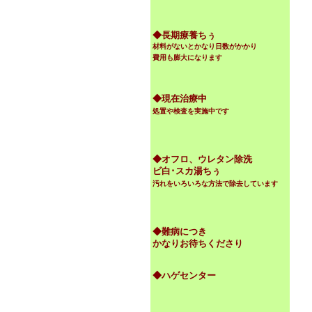
◆
長期療養ちぅ
材料がないとかなり日数がかかり
費用も膨大になります
◆現在治療中
処置や検査を実施中です
◆オフロ、ウレタン除洗
ビ白･スカ湯ちぅ
汚れをいろいろな方法で除去しています
◆難病につき
かなりお待ちくださり
◆ハゲセンター