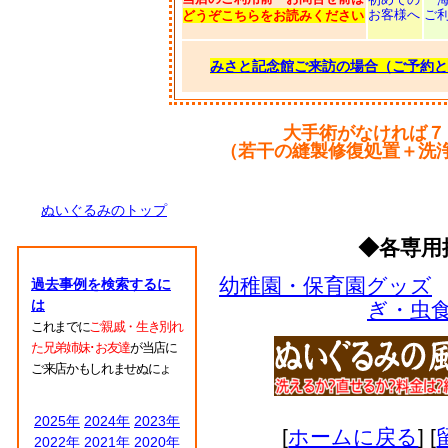
お客様へ
ご
どうぞこちらをお読みください
みさと記念館ご来訪の場合（ご予約と
大手術がなければ７
（若干の縫製修復処置＋洗
ぬいぐるみのトップ
◆各専用
幼稚園・保育園グッズ
過去事例を検索するに
は
ぎ・虫
これまでに
ご親戚・生き別れ
た兄弟姉妹･お友達
が当店に
ご来店かもしれませぬにょ
2025年
2024年
2023年
[
ホームに戻る
] [
2022年
2021年
2020年