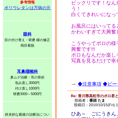
参考情報
ビックリです！なん
ポリウレタンは万病の元
う！
白くてきれいになっ
お風呂にはいってる
かわいすぎて大興奮しまし
眼科
目の付け替え・研磨 瞳の修正
こうやってポロの様
両目着脱
興奮です!!!
ポロもなんだか楽しそ
写真を見るだけで幸
耳鼻咽喉科
鼻ムゲ治療・耳の骨折
包み直し3000円
◆注意事項
◆ビー
付け直し1000円
研磨3000～5000円
Re: 香川県高松市のポロ君
投稿者：
番頭 たま
投稿日：2010/10/15(Fri) 1
ひあ～ ごにうきん
終末的な最後の治療法につい