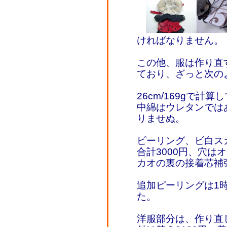
ければなりません。
この他、服は作り直
ており、ざっと次の
26cm/169gで計
中綿はウレタンでは
りませぬ。
ピーリング、ビ白スカ
合計3000円、穴は
カオの裏の接着芯補強
追加ピーリングは1時
た。
洋服部分は、作り直し