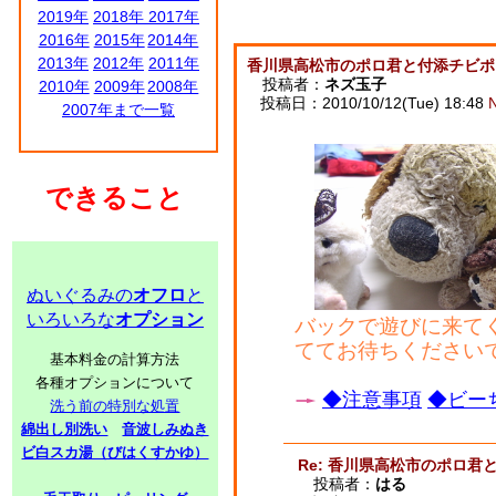
2019年
2018年
2017年
2016年
2015年
2014年
2013年
2012年
2011年
香川県高松市のポロ君と付添チビポ
投稿者：
ネズ玉子
2010年
2009年
2008年
投稿日：2010/10/12(Tue) 18:48
2007年まで一覧
できること
ぬいぐるみの
オフロ
と
いろいろな
オプション
バックで遊びに来てくれ
ててお待ちくださいで
基本料金の計算方法
各種オプションについて
◆注意事項
◆ビーち
洗う前の特別な処置
綿出し別洗い
音波しみぬき
ビ白スカ湯（びはくすかゆ）
Re: 香川県高松市のポロ君
投稿者：
はる