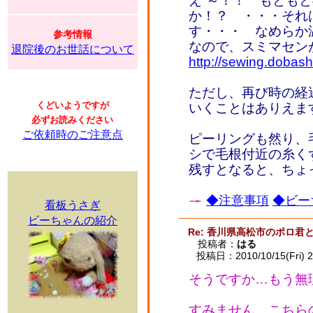
え”～！！ もとも
か！？ ・・・それ
す・・・ なめらか
参考情報
なので、スミマセン
退院後のお世話について
http://sewing.dobash
ただし、再び時の経
くどいようですが
いくことはありえま
必ずお読みください
ご依頼時のご注意点
ピーリングも然り、
シで毛根付近の糸く
残すとなると、ちょ
◆注意事項
◆ビー
看板うさぎ
ビーちゃんの紹介
Re: 香川県高松市のポロ君
投稿者：
はる
投稿日：2010/10/15(Fri) 2
そうですか…もう無
すみません。こちら