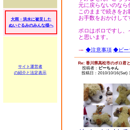
元に戻らないのなら
このままで続きをお
お手数をおかけして
大雨・洪水に被災した
ぬいぐるみのみんな様へ
ポロはポロですし、
と思います。
◆注意事項
◆ビー
Re: 香川県高松市のポロ君
サイト運営者
投稿者：
ビーちゃん
の紹介と法定表示
投稿日：2010/10/16(Sat) 