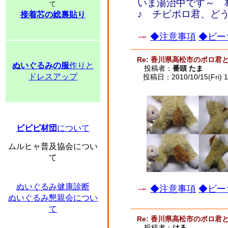
いま湯治中です～ ｵ
て
♪ チビポロ君、ど
接着芯の総裏貼り
◆注意事項
◆ビー
Re: 香川県高松市のポロ君
ぬいぐるみの服
作りと
投稿者：
番頭 たま
ドレスアップ
投稿日：2010/10/15(Fri) 1
ビビビ材団
について
ムルヒャ普及協会につい
て
ぬいぐるみ健康診断
◆注意事項
◆ビー
ぬいぐるみ懇親会につい
て
Re: 香川県高松市のポロ君
投稿者：
はる