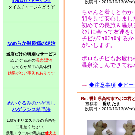
毛玉取り・ピーリング
投稿日：2010/10/13(Wed) 
タイムチャージをどうぞ
ちゃんと着くとわか
顔を見て安心しまし
初めての長旅＆温泉と
ﾐﾝﾅに会って友達
チビがﾁｮﾛﾁｮﾛす
なめらか温泉郷の湯治
がいします。
当店だけの特別なサービス
ポロもチビもお疲れ様
ぬいぐるみの
温泉湯治
温泉楽しんできてね
なめらか加工の具体例
効果がない事例もあります
◆注意事項
◆ビー
Re: 香川県高松市のポロ君
ぬいぐるみのハゲ直し
投稿者：
番頭 たま
投稿日：2010/10/13(Wed) 
ハゲランス
植毛法
100%ポリエステルの毛糸を
ご用意ください。
獣毛・ウールの毛糸は
使えま