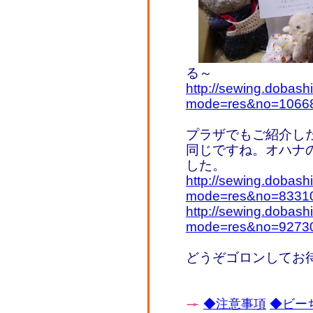
る～
http://sewing.dobash
mode=res&no=1066
プラザでもご紹介し
同じですね。オハナ
した。
http://sewing.dobash
mode=res&no=8331
http://sewing.dobash
mode=res&no=9273
どうぞゴロンしてお
◆注意事項
◆ビーち