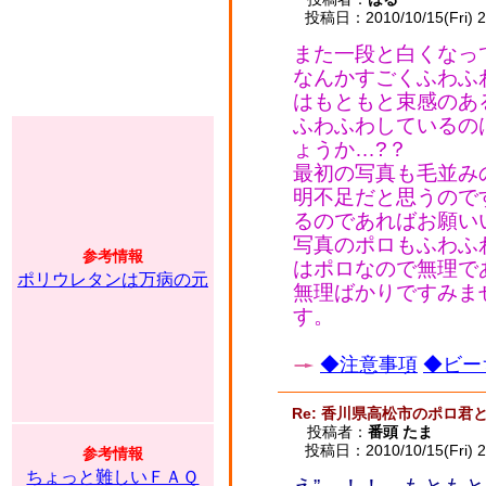
投稿日：2010/10/15(Fri) 2
また一段と白くなっ
なんかすごくふわふ
はもともと束感のあ
ふわふわしているの
ょうか…?？
最初の写真も毛並み
明不足だと思うので
るのであればお願い
写真のポロもふわふ
参考情報
はポロなので無理で
ポリウレタンは万病の元
無理ばかりですみま
す。
◆注意事項
◆ビー
Re: 香川県高松市のポロ君
投稿者：
番頭 たま
投稿日：2010/10/15(Fri) 2
参考情報
ちょっと難しいＦＡＱ