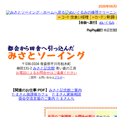
2026年08月0
【各板へ直行】
ぬいぐるみ
PayPay銀行
本店営業
〒036-0104 青森県平川市柏木町
みさと記念館
柳田131-2
青い森の工房
お電話によるお問合せはご遠慮ください
ご質問・お問い合せは
プラザ
へ
【関連のお仕事:PDF】
みさと記念館ご案内
たまさん放課後カフェ
たまさん家族相談
面会交流支援のご案内 たまさんち
当店のご利用前・お問合せ前は
初めての