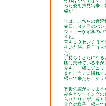
そればかりでなく、
った姿を拝見出来、
姿が！
では、こちらの近況
先日、３人目のパン
ジュリーが昭和のパ
すね。
背も１３センチほど
抱いた時、息子（人
た。
手持ちぶさたになる
膝に乗せている事が
今も、一緒にジュリ
まだ、ウチに慣れて
帰って来たら、ジュ
寒暖の差があります
みさとソーイングの
らせたりせず、皆と
仙台の様子、帰って