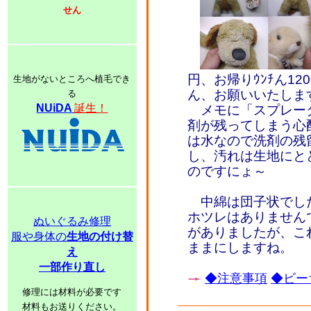
せん
円、お帰りｳﾝﾁん12
生地がないところへ植毛でき
ん、お願いいたしま
る
NUiDA
誕生！
メモに「スプレー
剤が残ってしまう心
は水なので洗剤の残
し、汚れは生地にと
のですにょ～
中綿は団子状でし
ホツレはありません
ぬいぐるみ修理
がありましたが、こ
服や身体の
生地の付け替
ままにしますね。
え
一部作り直し
◆注意事項
◆ビー
修理には材料が必要です
材料もお送りください。