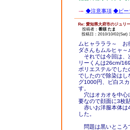
◆注意事項
◆ビー
Re: 愛知県大府市のジュリ
投稿者：
番頭 たま
投稿日：2010/10/02(Sat) 
ムヒャラララ～ お
ダさんもムルヒャ～
それでは今回は、
リーくんは26cm/1
ポリエステルでした
でしたので除染はし
グ1000円、ビ白スカ
す。
穴はオカオを中心に
要なので顔面に3枚貼
赤いお洋服本体は4
した。
問題は黒いところ