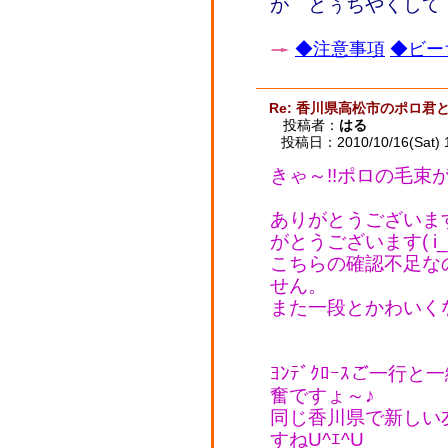
が とぅちやくして
◆注意事項
◆ビー
Re: 香川県高松市のポロ君
投稿者：
はる
投稿日：2010/10/16(Sat) 
きゃ～!!ポロの毛束が戻
ありがとうございま
がとうございます( i_i
こちらの確認不足な
せん。
また一段とかわいく
ﾖﾝﾃﾞｸﾛｰｽご一行と
奮ですょ～♪
同じ香川県で新しい
すねU^ｴ^U