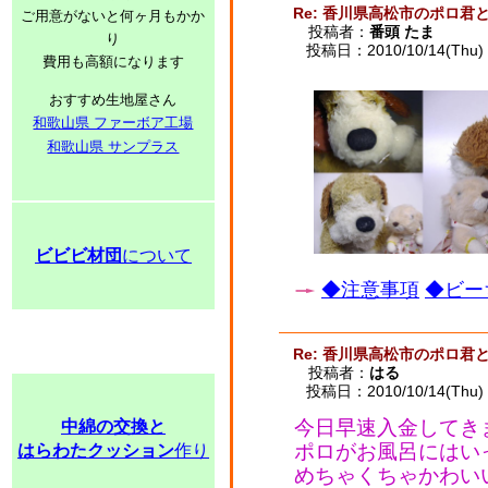
Re: 香川県高松市のポロ君
ご用意がないと何ヶ月もかか
投稿者：
番頭 たま
り
投稿日：2010/10/14(Thu) 
費用も高額になります
おすすめ生地屋さん
和歌山県 ファーボア工場
和歌山県 サンプラス
ビビビ材団
について
◆注意事項
◆ビー
Re: 香川県高松市のポロ君
投稿者：
はる
投稿日：2010/10/14(Thu) 
今日早速入金してき
中綿の交換と
ポロがお風呂にはいってる
はらわたクッション
作り
めちゃくちゃかわいい