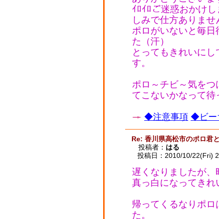
ｲﾛｲﾛご迷惑おかけ
しみで仕方ありません
ポロがいないと毎日
た（汗）
とってもきれいにし
す。
ポロ～チビ～気をつ
てこないかなって待
◆注意事項
◆ビー
Re: 香川県高松市のポロ君
投稿者：
はる
投稿日：2010/10/22(Fri) 2
遅くなりましたが、昨
真っ白になってきれい
帰ってくるなりポロ
た。