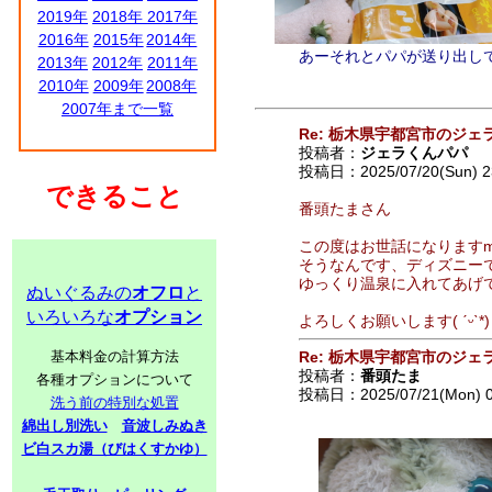
2019年
2018年
2017年
2016年
2015年
2014年
あーそれとパパが送り出し
2013年
2012年
2011年
2010年
2009年
2008年
2007年まで一覧
Re: 栃木県宇都宮市のジェ
投稿者：
ジェラくんパパ
投稿日：2025/07/20(Sun) 2
できること
番頭たまさん
この度はお世話になりますm(_
そうなんです、ディズニーで
ゆっくり温泉に入れてあげ
ぬいぐるみの
オフロ
と
いろいろな
オプション
よろしくお願いします( ˊᵕˋ*)
基本料金の計算方法
Re: 栃木県宇都宮市のジェ
投稿者：
番頭たま
各種オプションについて
投稿日：2025/07/21(Mon) 
洗う前の特別な処置
綿出し別洗い
音波しみぬき
ビ白スカ湯（びはくすかゆ）