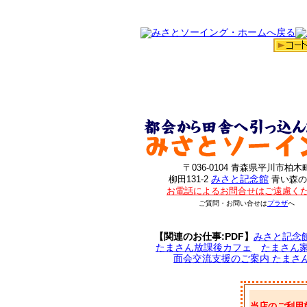
〒036-0104 青森県平川市柏木
みさと記念館
柳田131-2
青い森の
お電話によるお問合せはご遠慮く
ご質問・お問い合せは
プラザ
へ
【関連のお仕事:PDF】
みさと記念
たまさん放課後カフェ
たまさん
面会交流支援のご案内 たまさ
当店のご利用