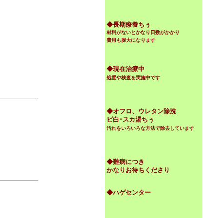
◆
長期療養ちぅ
材料がないとかなり日数がかかり
費用も膨大になります
◆現在治療中
処置や検査を実施中です
◆オフロ、ウレタン除洗
ビ白･スカ湯ちぅ
汚れをいろいろな方法で除去しています
◆難病につき
かなりお待ちくださり
◆ハゲセンター