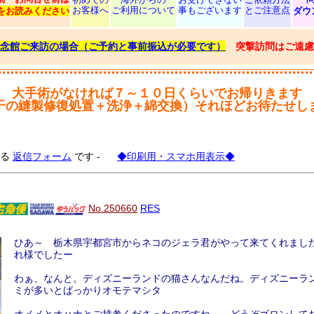
お客様へ
ご利用について
事もございます
とご注意点
をお読みください
ダウ
念館ご来訪の場合（ご予約と事前振込が必要です）
突撃訪問はご遠慮
大手術がなければ７～１０日くらいでお帰りきます
干の縫製修復処置＋洗浄＋綿交換）それほどお待たせし
する
返信フォーム
です -
◆印刷用・スマホ用表示◆
No.250660
RES
ひあ～ 栃木県宇都宮市からネコのジェラ君がやって来てくれまし
れ様でしたー
わぁ、なんと。ディズニーランドの猫さんなんだね。ディズニーラ
ミが多いとばっかりオモテマシタ