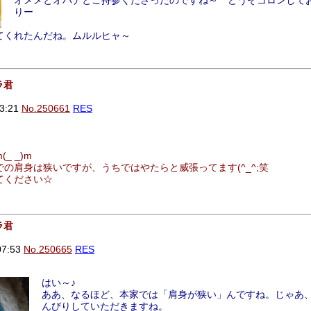
オメメとオハナとご持参くださったのですね～ どうぞゴロンして
りー
てくれたんだね。ムルルヒャ～
ラ君
3:21
No.250661
RES
 _)m
の肩身は狭いですが、うちではやたらと威張ってます(^_^;笑
てください☆
ラ君
07:53
No.250665
RES
はい～♪
ああ、なるほど、本家では「肩身が狭い」んですね。じゃあ
んびりしていただきますね。