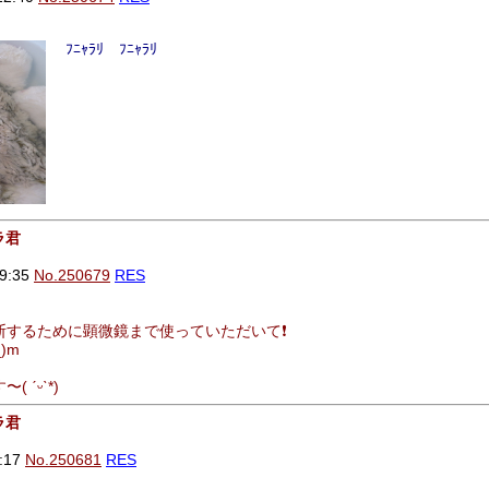
ﾌﾆｬﾗﾘ ﾌﾆｬﾗﾘ
ラ君
9:35
No.250679
RES
するために顕微鏡まで使っていただいて❗️
)m
ˊᵕˋ*)
ラ君
:17
No.250681
RES