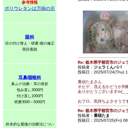
参考情報
ポリウレタンは万病の元
眼科
目の付け替え・研磨 瞳の修正
両目着脱
Re: 栃木県宇都宮市のジェ
投稿者：
ジェラくんパパ
投稿日：2025/07/24(Thu) 1
耳鼻咽喉科
番頭たまさん
鼻ムゲ治療・耳の骨折
オヒゲ、洗えるかどうか判断
包み直し3000円
ありがとうございますm(_ _
付け直し1000円
おフロ、気持ちよさそうです〜( 
研磨3000～5000円
Re: 栃木県宇都宮市のジェ
投稿者：
番頭たま
投稿日：2025/07/25(Fri) 08
終末的な最後の治療法につい