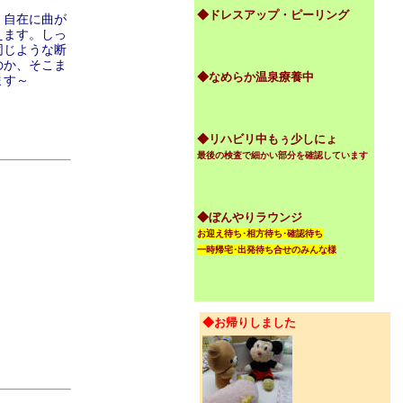
◆ドレスアップ・ピーリング
、自在に曲が
えます。しっ
同じような断
のか、そこま
◆なめらか温泉療養中
ます～
◆リハビリ中もぅ少しにょ
最後の検査で細かい部分を確認しています
◆ぼんやりラウンジ
お迎え待ち･相方待ち･確認待ち
一時帰宅･出発待ち合せのみんな様
◆お帰りしました