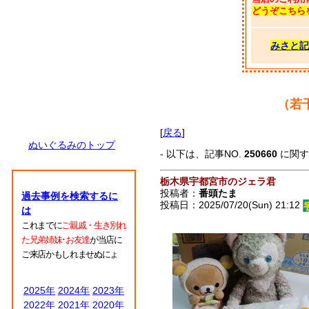
どうぞこちら
みさと記
（若
[
戻る
]
ぬいぐるみのトップ
- 以下は、記事NO.
250660
に関
栃木県宇都宮市のジェラ君
投稿者：
番頭たま
過去事例を検索するに
投稿日：2025/07/20(Sun) 21:12
は
これまでに
ご親戚・生き別れ
た兄弟姉妹･お友達
が当店に
ご来店かもしれませぬにょ
2025年
2024年
2023年
2022年
2021年
2020年