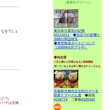
（背景がグリーン）
東日本大震災の記憶
くなるでしょ
2011/3/11
◆当店での影響と
当時の周辺状況
◆青空救命ボートについて
（2008年6月プラザ）
◆待合室
ご主人様から応答があると検査開始
空いているときは早く帰れるチャンスかも
京都府京都市左京区のプー太
郎君とプーどん君
◆前回
-^)
#106774
ご家族
#109345
オハナは交換