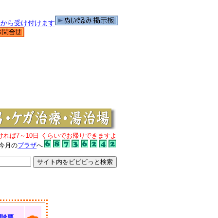
ければ7～10日 くらいでお帰りできますよ
今月の
プラザ
へ
問診票