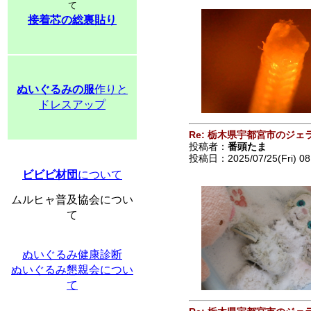
て
接着芯の総裏貼り
ぬいぐるみの服
作りと
ドレスアップ
Re: 栃木県宇都宮市のジェ
投稿者：
番頭たま
投稿日：2025/07/25(Fri) 08
ビビビ材団
について
ムルヒャ普及協会につい
て
ぬいぐるみ健康診断
ぬいぐるみ懇親会につい
て