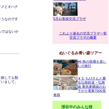
メメとオハナ
5月お客様交流プラザ
そうなのです
ルではないか
これより過去の交流プラザ一覧
交流プラザの概要
。
ぬいぐるみ青い森ツアー
#6 秋の収穫を楽し
む小旅行
を探しても類
＃５ ちびさんと乗
ていまして。
る弘南鉄道・弘南
線 東急東横線のお
下がり電車7000系
車両
滞在中のみんな様