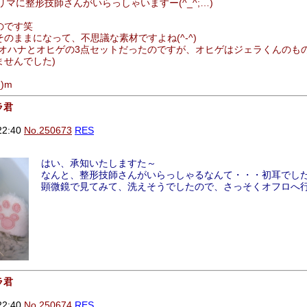
フリマに整形技師さんがいらっしゃいますー(^_^;…)
のです笑
のままになって、不思議な素材ですよね(^-^)
とオハナとオヒゲの3点セットだったのですが、オヒゲはジェラくんのも
せんでした)
)m
ラ君
22:40
No.250673
RES
はい、承知いたしますた～
なんと、整形技師さんがいらっしゃるなんて・・・初耳でし
顕微鏡で見てみて、洗えそうでしたので、さっそくオフロへ
ラ君
22:40
No.250674
RES