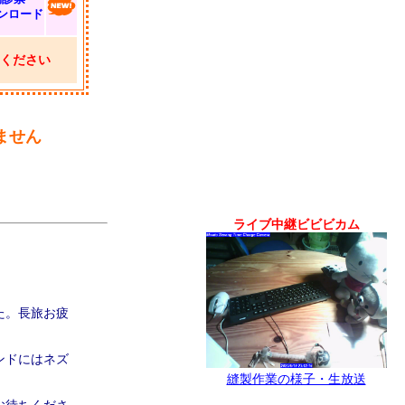
ンロード
ください
ません
ライブ中継ビビビカム
た。長旅お疲
ンドにはネズ
縫製作業の様子・生放送