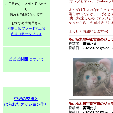
(オメメとオハナはYahoo
ご用意がないと何ヶ月もかか
り
オヒゲは生まれながらのも
柔らかいですが、曲げるとそ
費用も高額になります
(実は調達したのはオメメ
かったため、今回お送りしま
おすすめ生地屋さん
和歌山県 ファーボア工場
よろしくお願いしますm(_ _
和歌山県 サンプラス
Re: 栃木県宇都宮市のジェ
投稿者：
番頭たま
投稿日：2025/07/23(Wed) 
ビビビ材団
について
中綿の交換と
Re: 栃木県宇都宮市のジェ
はらわたクッション
作り
投稿者：
番頭たま
投稿日：2025/07/23(Wed) 