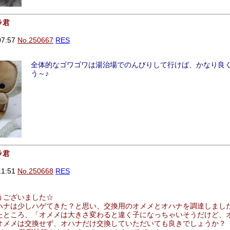
ラ君
07:57
No.250667
RES
全体的なゴワゴワは湯治場でのんびりして行けば、かなり良
う～♪
ラ君
11:51
No.250668
RES
うございました☆
ナは少しハゲてきた？と思い、交換用のオメメとオハナを調達しました(^
たところ、「オメメは大きさ変わると違く子になっちゃいそうだけど、
オメメは交換せず、オハナだけ交換していただいても良きでしょうか？