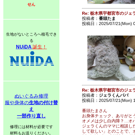
せん
Re: 栃木県宇都宮市のジェ
投稿者：
番頭たま
投稿日：2025/07/21(Mon) 
生地がないところへ植毛でき
る
NUiDA
誕生！
Re: 栃木県宇都宮市のジェ
投稿者：
ジェラくんパパ
ぬいぐるみ修理
投稿日：2025/07/21(Mon) 
服や身体の
生地の付け替
え
番頭たまさん
一部作り直し
お身体チェック、ありがと
オメメは少し白内障？…オハ
ジェラくんのママに相談し
修理には材料が必要です
して欲しい」とのことで、
材料もお送りください。