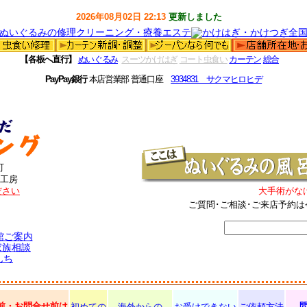
2026年08月02日 22:13
更新しました
【各板へ直行】
ぬいぐるみ
スーツかけはぎ
コート虫食い
カーテン
総合
PayPay銀行
本店営業部 普通口座
3934831 サクマヒロヒデ
町
工房
ださい
大手術がな
ご質問･ご相談･ご来店予約は
館ご案内
家族相談
んち
前・お問合せ前は
初めての
海外からの
お受けできない
ご依頼方法