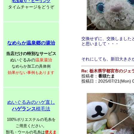
毛玉取り・ピーリング
タイムチャージをどうぞ
交換せずに、交換しました
なめらか温泉郷の湯治
と思いまして・・・
当店だけの特別なサービス
それにしても、新旧大きさ
ぬいぐるみの
温泉湯治
なめらか加工の具体例
Re: 栃木県宇都宮市のジェ
効果がない事例もあります
投稿者：
番頭たま
投稿日：2025/07/21(Mon) 
ぬいぐるみのハゲ直し
ハゲランス
植毛法
100%ポリエステルの毛糸を
ご用意ください。
獣毛・ウールの毛糸は
使えま