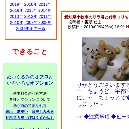
2019年
2018年
2017年
2016年
2015年
2014年
2013年
2012年
2011年
愛知県小牧市のリラ君と付添コリち
投稿者：
番頭 たま
2010年
2009年
2008年
投稿日：2010/09/04(Sat) 16:01
N
2007年まで一覧
できること
ぬいぐるみの
オフロ
と
いろいろな
オプション
りがとうございます
ー ちょうど、宇都
基本料金の計算方法
にょ～ ちょっとで
各種オプションについて
しました～
洗う前の特別な処置
綿出し別洗い
音波しみぬき
◆注意事項
◆ビーち
ビ白スカ湯（びはくすかゆ）