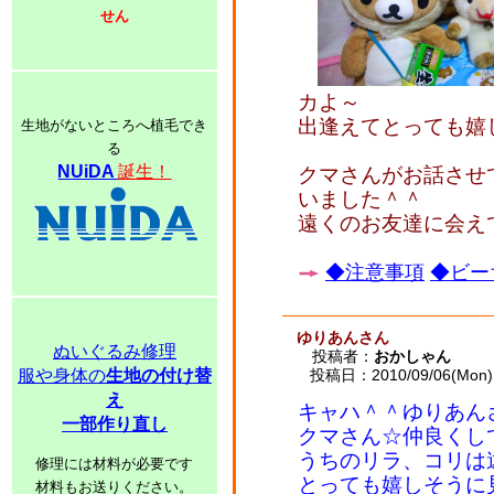
せん
カよ～
出逢えてとっても嬉しか
生地がないところへ植毛でき
る
NUiDA
誕生！
クマさんがお話させ
いました＾＾
遠くのお友達に会え
◆注意事項
◆ビー
ゆりあんさん
ぬいぐるみ修理
投稿者：
おかしゃん
服や身体の
生地の付け替
投稿日：2010/09/06(Mon) 
え
キャハ＾＾ゆりあん
一部作り直し
クマさん☆仲良くし
うちのリラ、コリは
修理には材料が必要です
とっても嬉しそうに
材料もお送りください。