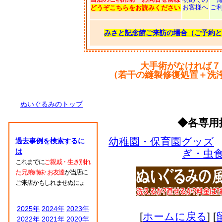
お客様へ
ご
どうぞこちらをお読みください
みさと記念館ご来訪の場合（ご予約と
大手術がなければ７
（若干の縫製修復処置＋洗
ぬいぐるみのトップ
◆各専用
幼稚園・保育園グッズ
過去事例を検索するに
は
ぎ・虫
これまでに
ご親戚・生き別れ
た兄弟姉妹･お友達
が当店に
ご来店かもしれませぬにょ
2025年
2024年
2023年
[
ホームに戻る
] [
2022年
2021年
2020年