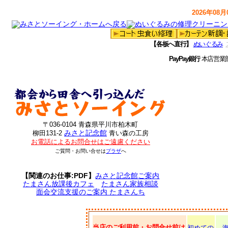
2026年08月0
【各板へ直行】
ぬいぐるみ
PayPay銀行
本店営業
〒036-0104 青森県平川市柏木町
みさと記念館
柳田131-2
青い森の工房
お電話によるお問合せはご遠慮ください
ご質問・お問い合せは
プラザ
へ
【関連のお仕事:PDF】
みさと記念館ご案内
たまさん放課後カフェ
たまさん家族相談
面会交流支援のご案内 たまさんち
当店のご利用前・お問合せ前は
初めての