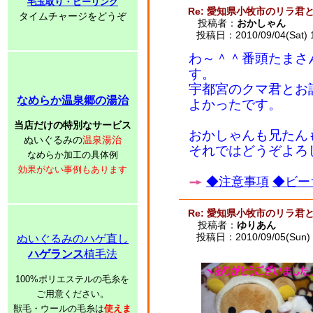
毛玉取り・ピーリング
Re: 愛知県小牧市のリラ君
タイムチャージをどうぞ
投稿者：
おかしゃん
投稿日：2010/09/04(Sat) 
わ～＾＾番頭たまさ
す。
宇都宮のクマ君とお
なめらか温泉郷の湯治
よかったです。
当店だけの特別なサービス
おかしゃんも兄たん
ぬいぐるみの
温泉湯治
それではどうぞよろ
なめらか加工の具体例
効果がない事例もあります
◆注意事項
◆ビー
Re: 愛知県小牧市のリラ君
投稿者：
ゆりあん
投稿日：2010/09/05(Sun) 
ぬいぐるみのハゲ直し
ハゲランス
植毛法
100%ポリエステルの毛糸を
ご用意ください。
獣毛・ウールの毛糸は
使えま