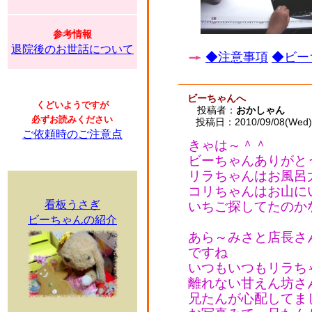
参考情報
退院後のお世話について
◆注意事項
◆ビー
ビーちゃんへ
くどいようですが
投稿者：
おかしゃん
必ずお読みください
投稿日：2010/09/08(Wed) 
ご依頼時のご注意点
きゃは～＾＾
ビーちゃんありがと
リラちゃんはお風呂
コリちゃんはお山に
看板うさぎ
いちご探してたのか
ビーちゃんの紹介
あら～みさと店長さ
ですね
いつもいつもリラち
離れない甘えん坊さ
兄たんが心配してま