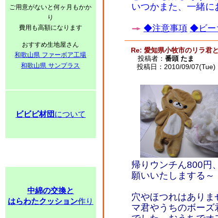
いつかまた、一緒に
ご用意がないと何ヶ月もかか
り
◆注意事項
◆ビー
費用も高額になります
おすすめ生地屋さん
Re: 愛知県小牧市のリラ君
和歌山県 ファーボア工場
投稿者：
番頭 たま
和歌山県 サンプラス
投稿日：2010/09/07(Tue) 
ビビビ材団
について
帰りウンチん800円
願いいたしまする～
中綿の交換と
穴やほつれはありま
はらわたクッション
作り
マ君やうちのボーズ