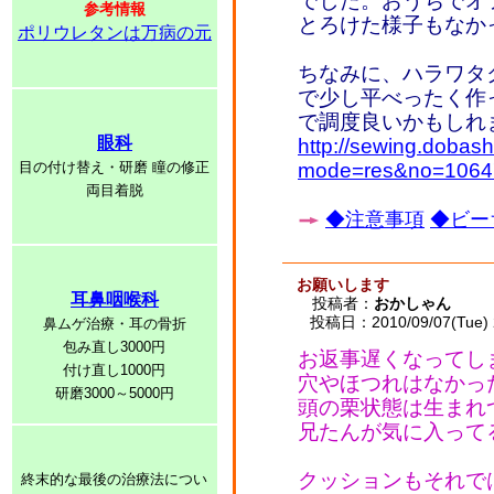
でした。おうちでオ
参考情報
とろけた様子もなか
ポリウレタンは万病の元
ちなみに、ハラワタ
で少し平べったく作
で調度良いかもしれ
眼科
http://sewing.dobash
目の付け替え・研磨 瞳の修正
mode=res&no=1064
両目着脱
◆注意事項
◆ビー
お願いします
耳鼻咽喉科
投稿者：
おかしゃん
投稿日：2010/09/07(Tue) 
鼻ムゲ治療・耳の骨折
包み直し3000円
お返事遅くなってし
付け直し1000円
穴やほつれはなかっ
研磨3000～5000円
頭の栗状態は生まれ
兄たんが気に入って
クッションもそれで
終末的な最後の治療法につい