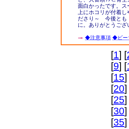
面白かったです。ス
上にホコリが付着し
ださり～ 今後とも
に。ありがとうござ
◆注意事項
◆ビー
[
1
] [
[
9
] [
[
15
]
[
20
]
[
25
]
[
30
]
[
35
]