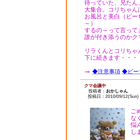
待っていた、兄たん
大集合。コリちゃん
お風呂と美白（ビー
～）
するの～って言って
誰が付き添うのかク
リラくんとコリちゃ
下に続きます・・・
◆注意事項
◆ビー
クマ会議中
投稿者：
おかしゃん
投稿日：2010/09/12(Sun) 
ご
な
悩
し