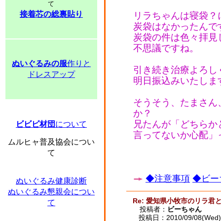
て
接着芯の総裏貼り
リラちゃんは寝袋？
炭袋はなかったんで
炭袋の件は色々拝見
不思議ですね。
ぬいぐるみの服
作りと
引き続き治療よろし
ドレスアップ
明日振込みいたしま
そうそう、たまさん
か？
兄たんが「どちらか
ビビビ材団
について
言ってないか心配」
ムルヒャ普及協会につい
て
◆注意事項
◆ビー
ぬいぐるみ健康診断
ぬいぐるみ懇親会につい
Re: 愛知県小牧市のリラ君
て
投稿者：
ビーちゃん
投稿日：2010/09/08(Wed) 