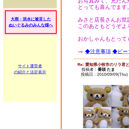
お写真みて、兄たん
とっても喜んでます
大雨・洪水に被災した
みさと店長さんお世
ぬいぐるみのみんな様へ
このあともどうぞよ
おかしゃんもとって
◆注意事項
◆ビー
Re: 愛知県小牧市のリラ君
サイト運営者
投稿者：
番頭 たま
の紹介と法定表示
投稿日：2010/09/09(Thu) 