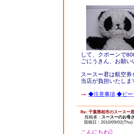
して、クポーンで80
ごにうきん、お願い
スースー君は航空券
当店が負担いたしま
◆注意事項
◆ビー
Re: 千葉県柏市のスースー
投稿者：
スースーのお母
投稿日：2010/09/02(Thu) 
こんにちわ