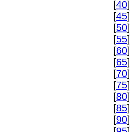
[
40
]
[
45
]
[
50
]
[
55
]
[
60
]
[
65
]
[
70
]
[
75
]
[
80
]
[
85
[
90
]
[
95
]