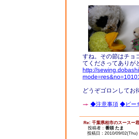
すね。その節はチョ
てくださってありが
http://sewing.dobash
mode=res&no=1010
どうぞゴロンしてお
◆注意事項
◆ビーち
Re: 千葉県柏市のスースー
投稿者：
番頭 たま
投稿日：2010/09/02(Thu) 