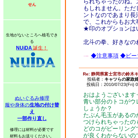
られちゃったのね。
せん
もしれません。ただ
ントなのであまり長
で、これからもお
★印のオプションは
生地がないところへ植毛でき
北斗の拳、好きなの
る
NUiDA
誕生！
◆注意事項
◆ビー
Re: 静岡県富士宮市の鈴木
投稿者：
キャツらの家政
投稿日：2010/07/23(Fri) 0
おはようございます
ぬいぐるみ修理
青い部分のトコがウ
服や身体の
生地の付け替
しょうか？
え
たぶん毛玉があるの
一部作り直し
つけられちゃったの
どのコがピーリング
修理には材料が必要です
が良くわからないの
材料もお送りください。