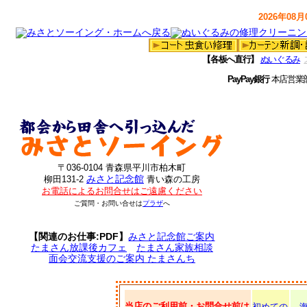
2026年08月0
【各板へ直行】
ぬいぐるみ
PayPay銀行
本店営業
〒036-0104 青森県平川市柏木町
みさと記念館
柳田131-2
青い森の工房
お電話によるお問合せはご遠慮ください
ご質問・お問い合せは
プラザ
へ
【関連のお仕事:PDF】
みさと記念館ご案内
たまさん放課後カフェ
たまさん家族相談
面会交流支援のご案内 たまさんち
当店のご利用前・お問合せ前は
初めての