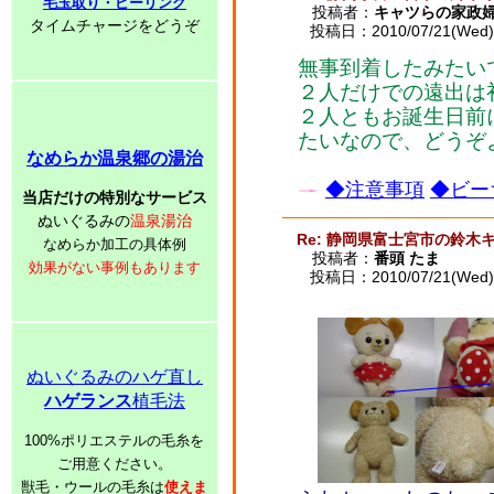
毛玉取り・ピーリング
投稿者：
キャツらの家政
タイムチャージをどうぞ
投稿日：2010/07/21(Wed) 
無事到着したみたい
２人だけでの遠出は
２人ともお誕生日前
たいなので、どうぞよ
なめらか温泉郷の湯治
◆注意事項
◆ビー
当店だけの特別なサービス
ぬいぐるみの
温泉湯治
Re: 静岡県富士宮市の鈴木
なめらか加工の具体例
投稿者：
番頭 たま
効果がない事例もあります
投稿日：2010/07/21(Wed) 
ぬいぐるみのハゲ直し
ハゲランス
植毛法
100%ポリエステルの毛糸を
ご用意ください。
獣毛・ウールの毛糸は
使えま