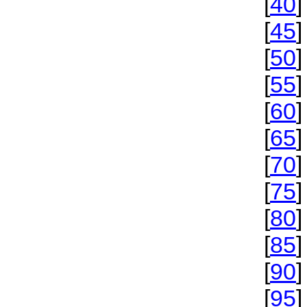
[
40
]
[
45
]
[
50
]
[
55
]
[
60
]
[
65
]
[
70
]
[
75
]
[
80
]
[
85
]
[
90
]
[
95
]