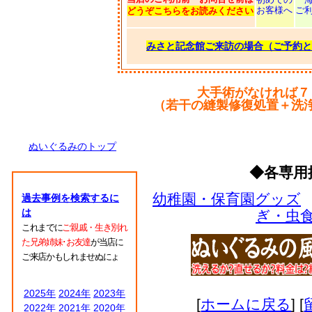
お客様へ
ご
どうぞこちらをお読みください
みさと記念館ご来訪の場合（ご予約と
大手術がなければ７
（若干の縫製修復処置＋洗
ぬいぐるみのトップ
◆各専用
幼稚園・保育園グッズ
過去事例を検索するに
は
ぎ・虫
これまでに
ご親戚・生き別れ
た兄弟姉妹･お友達
が当店に
ご来店かもしれませぬにょ
2025年
2024年
2023年
[
ホームに戻る
] [
2022年
2021年
2020年