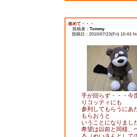
改めて・・・
投稿者：
Tommy
投稿日：2010/07/23(Fri) 10:43
N
手が回らず・・・今度
りコッティにも
参列してもらうにあ
もらおうと
いうことになりまし
希望は以前と同様、
る（ぬいさんとして