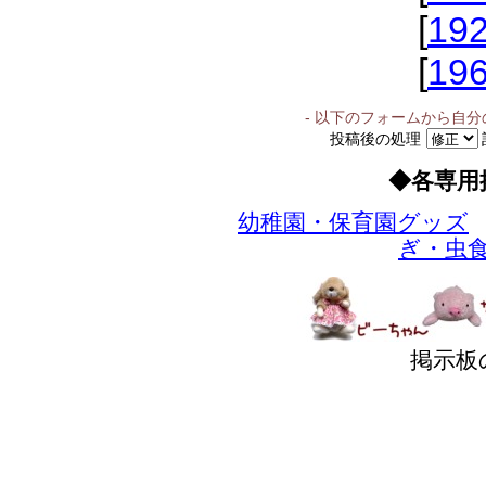
[
19
[
19
- 以下のフォームから自
投稿後の処理
◆各専用
幼稚園・保育園グッズ
ぎ・虫
掲示板