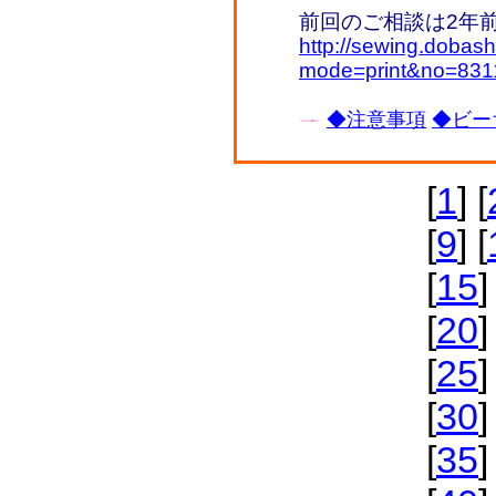
前回のご相談は2年
http://sewing.dobash
mode=print&no=831
◆注意事項
◆ビー
[
1
] [
[
9
] [
[
15
]
[
20
]
[
25
]
[
30
]
[
35
]