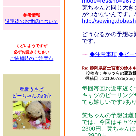
mode=res&no=9673
梵ちゃんと同じ大き
がつかないんです。
参考情報
http://sewing.dobash
退院後のお世話について
どうなるかの予想は
です。
くどいようですが
必ずお読みください
◆注意事項
◆ビー
ご依頼時のご注意点
Re: 静岡県富士宮市の鈴木
投稿者：
キャツらの家政
投稿日：2010/07/25(Sun) 
毎回毎回お返事遅くて
看板うさぎ
キャツのピーリング
ビーちゃんの紹介
ても嬉しいです♪あり
梵ちゃんの予想は難
では、今回はキャツが
2300円。梵ちゃんは
＝3900円。