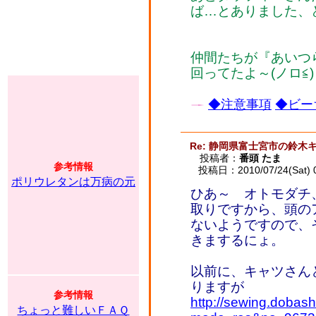
ば…とありました、
仲間たちが『あいつ
回ってたよ～(ノロ≦)
◆注意事項
◆ビー
Re: 静岡県富士宮市の鈴木
投稿者：
番頭 たま
参考情報
投稿日：2010/07/24(Sat) 
ポリウレタンは万病の元
ひあ～ オトモダチ
取りですから、頭の
ないようですので、
きまするにょ。
以前に、キャツさん
りますが
参考情報
http://sewing.dobash
ちょっと難しいＦＡＱ