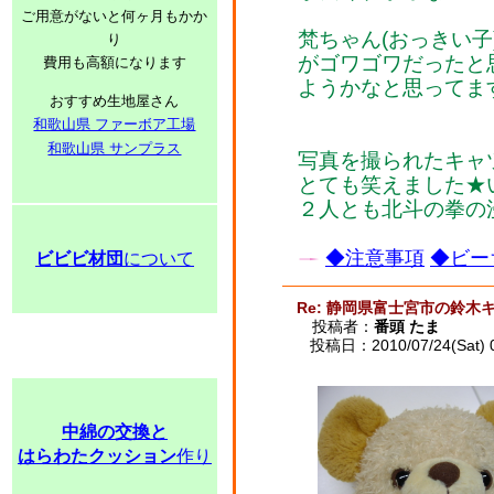
ご用意がないと何ヶ月もかか
梵ちゃん(おっきい
り
がゴワゴワだったと
費用も高額になります
ようかなと思ってま
おすすめ生地屋さん
和歌山県 ファーボア工場
和歌山県 サンプラス
写真を撮られたキャ
とても笑えました★
２人とも北斗の拳の
◆注意事項
◆ビー
ビビビ材団
について
Re: 静岡県富士宮市の鈴木
投稿者：
番頭 たま
投稿日：2010/07/24(Sat) 
中綿の交換と
はらわたクッション
作り