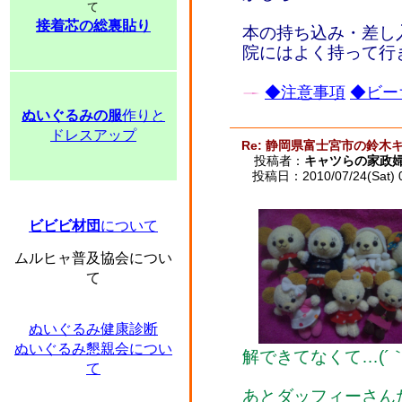
て
接着芯の総裏貼り
本の持ち込み・差し
院にはよく持って行
◆注意事項
◆ビー
ぬいぐるみの服
作りと
ドレスアップ
Re: 静岡県富士宮市の鈴木
投稿者：
キャツらの家政
投稿日：2010/07/24(Sat) 
ビビビ材団
について
ムルヒャ普及協会につい
て
ぬいぐるみ健康診断
ぬいぐるみ懇親会につい
解できてなくて…(´｀
て
あとダッフィーさん