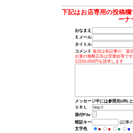
下記はお店専用の投稿欄
ーナ
おなまえ
Ｅメール
タイトル
コメント
返信は各記事の「返
企業の無断広告は営業妨害です
1日50,000円を請求します
メッセージ中には参照先URL
ＵＲＬ
添付File
暗証キー
(記事
文字色
■
■
■
■