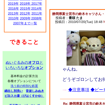
2019年
2018年
2017年
2016年
2015年
2014年
2013年
2012年
2011年
静岡県富士宮市の鈴木キャツさん・
投稿者：
番頭 たま
2010年
2009年
2008年
投稿日：2010/07/20(Tue) 18:48
2007年まで一覧
できること
ぬいぐるみの
オフロ
と
いろいろな
オプション
ゃんね。
基本料金の計算方法
どうぞゴロンしてお
各種オプションについて
洗う前の特別な処置
◆注意事項
◆ビーち
綿出し別洗い
音波しみぬき
ビ白スカ湯（びはくすかゆ）
Re: 静岡県富士宮市の鈴木