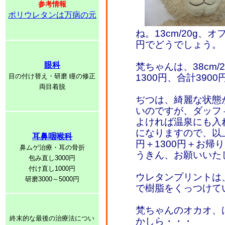
参考情報
ポリウレタンは万病の元
ね。13cm/20g、オ
円でどうでしょう。
眼科
梵ちゃんは、38cm/
目の付け替え・研磨 瞳の修正
1300円、合計39
両目着脱
ぢつは、綺麗な状態
いのですが、ダッフ
よければ温泉にも入れ
になりますので、以上
耳鼻咽喉科
円＋1300円＋お帰り
鼻ムゲ治療・耳の骨折
うきん、お願いいた
包み直し3000円
付け直し1000円
ウレタンプリントは
研磨3000～5000円
で樹脂をくっつけて
梵ちゃんのオカオ、
終末的な最後の治療法につい
かしら・・・