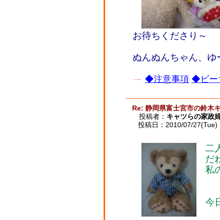
お待ちくださり～
ぬんぬんちゃん、ゆ
◆注意事項
◆ビー
Re: 静岡県富士宮市の鈴木
投稿者：
キャツらの家政
投稿日：2010/07/27(Tue) 
二
だね
私
今