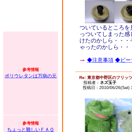
ついているところを
っついてしまった感
けたのかしら・・・
ゃったのかしら・・
◆注意事項
◆ビー
参考情報
ポリウレタンは万病の元
Re: 東京都中野区のフリッ
投稿者：
ネズ玉子
投稿日：2010/06/26(Sat) 
参考情報
ちょっと難しいＦＡＱ