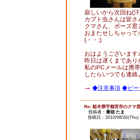
寂しいから次回ね(汗
カブト虫さんは皆さ
クマさん、ボーズ君
おまたせしちゃって
(・・;)
おはようございます
昨日は遅くまでありがと
私のPCメールは携
したらいつでも連絡
◆注意事項
◆ビー
Re: 栃木県宇都宮市のクマ
投稿者：
番頭 たま
投稿日：2010/08/26(Thu) 