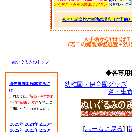
お客様へ
ご
どうぞこちらをお読みください
みさと記念館ご来訪の場合（ご予約と
大手術がなければ７
（若干の縫製修復処置＋洗
ぬいぐるみのトップ
◆各専用
幼稚園・保育園グッズ
過去事例を検索するに
は
ぎ・虫
これまでに
ご親戚・生き別れ
た兄弟姉妹･お友達
が当店に
ご来店かもしれませぬにょ
2025年
2024年
2023年
[
ホームに戻る
] [
2022年
2021年
2020年