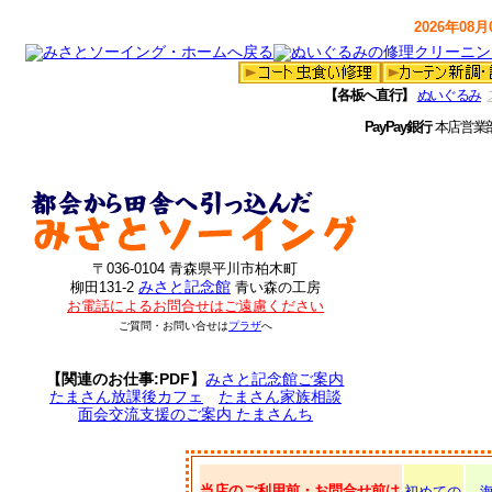
2026年08月0
【各板へ直行】
ぬいぐるみ
PayPay銀行
本店営業
〒036-0104 青森県平川市柏木町
みさと記念館
柳田131-2
青い森の工房
お電話によるお問合せはご遠慮ください
ご質問・お問い合せは
プラザ
へ
【関連のお仕事:PDF】
みさと記念館ご案内
たまさん放課後カフェ
たまさん家族相談
面会交流支援のご案内 たまさんち
当店のご利用前・お問合せ前は
初めての