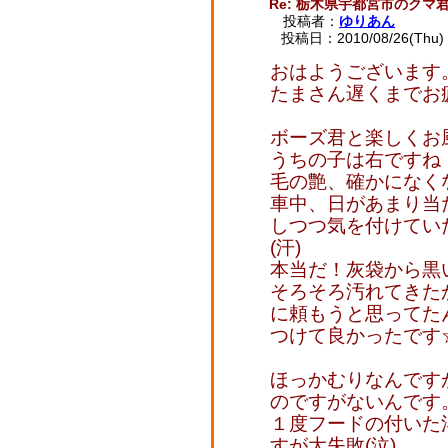
Re: 栃木県宇都宮市のクマ
投稿者：
ゆりあん
投稿日：2010/08/26(Thu) 
おはようございます
たまさん遅くまでお疲
ボーズ君と楽しくお
うちの子は右ですね
毛の艶、確かになく
車中、日があまり当
しつつ気を付けてい
(汗)
本当だ！灰袋から黒
そろそろ汚れてきた
に頼もうと思ってた
つけて良かったです
ほっかむりなんです
のですがないんです
１度フードの付いた
すが大失敗(泣)