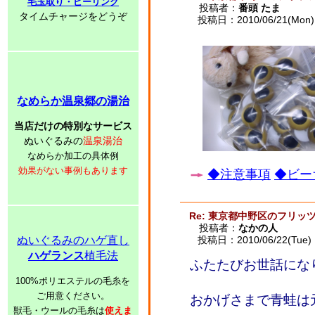
毛玉取り・ピーリング
投稿者：
番頭 たま
タイムチャージをどうぞ
投稿日：2010/06/21(Mon) 
なめらか温泉郷の湯治
当店だけの特別なサービス
ぬいぐるみの
温泉湯治
なめらか加工の具体例
効果がない事例もあります
◆注意事項
◆ビー
Re: 東京都中野区のフリッ
投稿者：
なかの人
ぬいぐるみのハゲ直し
投稿日：2010/06/22(Tue) 
ハゲランス
植毛法
ふたたびお世話にな
100%ポリエステルの毛糸を
ご用意ください。
おかげさまで青蛙は
獣毛・ウールの毛糸は
使えま