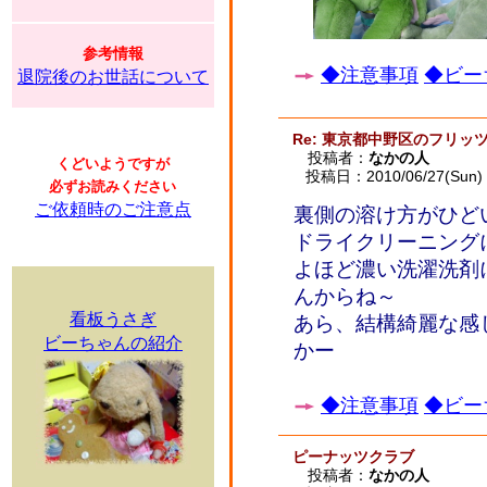
参考情報
◆注意事項
◆ビー
退院後のお世話について
Re: 東京都中野区のフリッ
投稿者：
なかの人
くどいようですが
投稿日：2010/06/27(Sun) 
必ずお読みください
ご依頼時のご注意点
裏側の溶け方がひど
ドライクリーニング
よほど濃い洗濯洗剤
んからね～
看板うさぎ
あら、結構綺麗な感
ビーちゃんの紹介
かー
◆注意事項
◆ビー
ピーナッツクラブ
投稿者：
なかの人