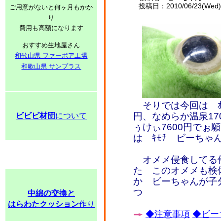
投稿日：2010/06/23(Wed) 
ご用意がないと何ヶ月もかか
り
費用も高額になります
おすすめ生地屋さん
和歌山県 ファーボア工場
和歌山県 サンプラス
そりでは今回は ｵﾌ
円、なめらか温泉17
ビビビ材団
について
ぅけぃ7600円でぉ
は ｷﾓﾁ ビーち
オメメ侵食してる
た このオメメも検
か ビーちゃんが子
つ
中綿の交換と
はらわたクッション
作り
◆注意事項
◆ビー