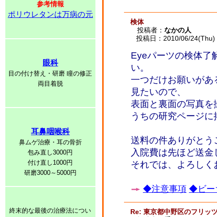
参考情報
ポリウレタンは万病の元
検体
投稿者：
なかの人
投稿日：2010/06/24(Thu) 
Eyeパーツの検体
眼科
い。
目の付け替え・研磨 瞳の修正
一つだけお願いがあ
両目着脱
見たいので、
表面と裏面の写真を
うちの研究ページに
耳鼻咽喉科
送料の件ありがとう
鼻ムゲ治療・耳の骨折
入院費は先ほど送金
包み直し3000円
付け直し1000円
それでは、よろしく
研磨3000～5000円
◆注意事項
◆ビー
終末的な最後の治療法につい
Re: 東京都中野区のフリッ