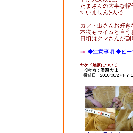
たまさんの大事な帽
すいません(-人-;)
カブト虫さんお好き
本物もライムと言う
日頃はクマさんが割
◆注意事項
◆ビー
ヤケド治療について
投稿者：
番頭 たま
投稿日：2010/08/27(Fri) 1