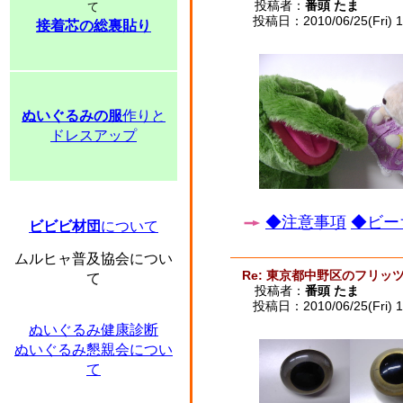
投稿者：
番頭 たま
て
投稿日：2010/06/25(Fri) 1
接着芯の総裏貼り
ぬいぐるみの服
作りと
ドレスアップ
◆注意事項
◆ビー
ビビビ材団
について
ムルヒャ普及協会につい
Re: 東京都中野区のフリッ
て
投稿者：
番頭 たま
投稿日：2010/06/25(Fri) 1
ぬいぐるみ健康診断
ぬいぐるみ懇親会につい
て