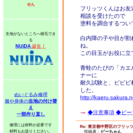
せん
フリッツくんはお友
相談を受けたので
塗料を調合するつい
生地がないところへ植毛でき
白内障の子や目が割
る
ね。
NUiDA
誕生！
この目玉がお役に立
青蛙のたびの「カエ
ナーに
耐久試験と、ビビビ
した。
ぬいぐるみ修理
http://kaeru.sakura.n
服や身体の
生地の付け替
え
◆注意事項
◆ビー
一部作り直し
修理には材料が必要です
Re: 東京都中野区のフリッ
材料もお送りください。
投稿者：
ビーちゃん