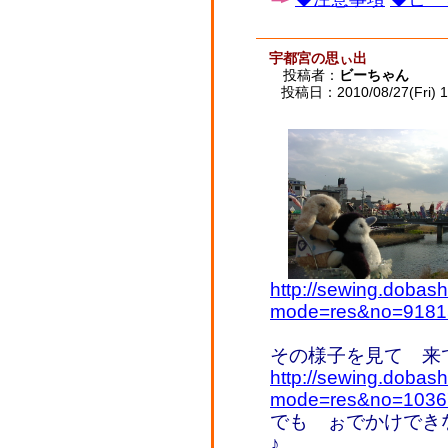
宇都宮の思ぃ出
投稿者：
ビーちゃん
投稿日：2010/08/27(Fri) 1
http://sewing.dobash
mode=res&no=9181
その様子を見て 来
http://sewing.dobash
mode=res&no=1036
でも ぉでかけでき
♪