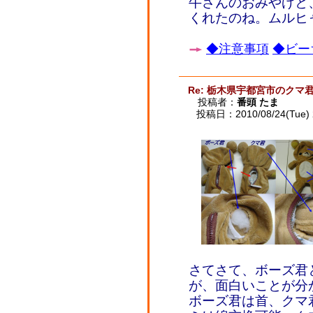
牛さんのおみやげと
くれたのね。ムルヒ
◆注意事項
◆ビー
Re: 栃木県宇都宮市のクマ
投稿者：
番頭 たま
投稿日：2010/08/24(Tue) 
さてさて、ボーズ君
が、面白いことが分
ボーズ君は首、クマ