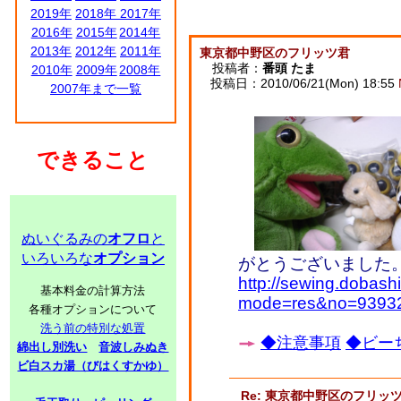
2019年
2018年
2017年
2016年
2015年
2014年
2013年
2012年
2011年
東京都中野区のフリッツ君
投稿者：
番頭 たま
2010年
2009年
2008年
投稿日：2010/06/21(Mon) 18:55
2007年まで一覧
できること
ぬいぐるみの
オフロ
と
いろいろな
オプション
がとうございました
http://sewing.dobash
基本料金の計算方法
mode=res&no=9393
各種オプションについて
洗う前の特別な処置
◆注意事項
◆ビーち
綿出し別洗い
音波しみぬき
ビ白スカ湯（びはくすかゆ）
Re: 東京都中野区のフリッ