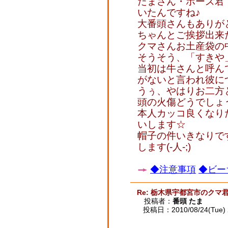
たまさん・ボーズ君
いたんですね♪
大番頭さんもありが
ちゃんとご挨拶出来
クマさんお土産袋の中
そうそう、「すきや
当初は牛さんと呼ん
がないと言われ彼に
うぅ、やはりお二方
頭の火傷どうでしょ
本人カッコ良くなり
いします☆
帽子の件いきなりで
します(-人-;)
◆注意事項
◆ビー
Re: 栃木県宇都宮市のクマ
投稿者：
番頭 たま
投稿日：2010/08/24(Tue) 