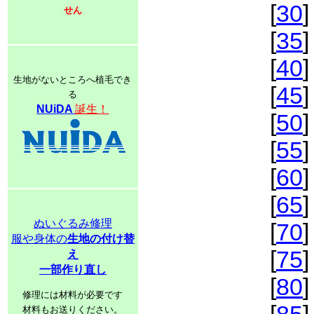
[
30
]
せん
[
35
]
[
40
]
生地がないところへ植毛でき
[
45
]
る
NUiDA
誕生！
[
50
]
[
55
]
[
60
]
[
65
]
ぬいぐるみ修理
[
70
]
服や身体の
生地の付け替
[
75
]
え
一部作り直し
[
80
]
修理には材料が必要です
材料もお送りください。