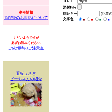
ＵＲＬ
添付File
参考情報
暗証キー
(記事
退院後のお世話について
文字色
■
■
■
■
くどいようですが
必ずお読みください
ご依頼時のご注意点
看板うさぎ
ビーちゃんの紹介