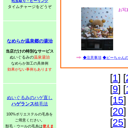
毛玉取り・ピーリング
タイムチャージをどうぞ
お写
なめらか温泉郷の湯治
当店だけの特別なサービス
ぬいぐるみの
温泉湯治
◆注意事項
◆ビーちゃんの子
なめらか加工の具体例
効果がない事例もあります
[
1
] [
[
9
] [
[
15
]
ぬいぐるみのハゲ直し
ハゲランス
植毛法
[
20
]
100%ポリエステルの毛糸を
[
25
]
ご用意ください。
獣毛・ウールの毛糸は
使えま