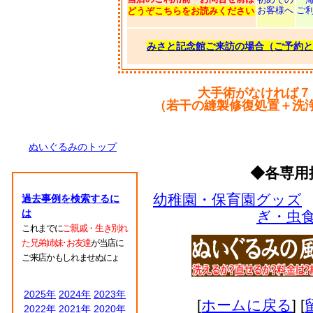
お客様へ
ご
どうぞこちらをお読みください
みさと記念館ご来訪の場合（ご予約と
大手術がなければ７
（若干の縫製修復処置＋洗
ぬいぐるみのトップ
◆各専用
幼稚園・保育園グッズ
過去事例を検索するに
は
ぎ・虫
これまでに
ご親戚・生き別れ
た兄弟姉妹･お友達
が当店に
ご来店かもしれませぬにょ
2025年
2024年
2023年
[
ホームに戻る
] [
2022年
2021年
2020年