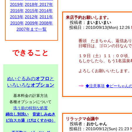
2019年
2018年
2017年
2016年
2015年
2014年
2013年
2012年
2011年
来店予約お願いします。
投稿者：
まいまいまい
2010年
2009年
2008年
投稿日：2010/09/13(Mon) 12:26
2007年まで一覧
番頭 たまちゃん、返信あり
日曜日は、ゴロンの日なん
できること
１９日（土）１１：００頃、
もしかしたら、もう1名温泉
よろしくお願いいたします。
ぬいぐるみの
オフロ
と
いろいろな
オプション
◆注意事項
◆ビーちゃんの子
基本料金の計算方法
各種オプションについて
洗う前の特別な処置
綿出し別洗い
音波しみぬき
リラックマ会議中
ビ白スカ湯（びはくすかゆ）
投稿者：
おかしゃん
投稿日：2010/09/12(Sun) 21:23