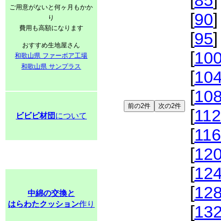
[
85
]
ご用意がないと何ヶ月もかか
[
90
]
り
費用も高額になります
[
95
]
おすすめ生地屋さん
[
10
和歌山県 ファーボア工場
和歌山県 サンプラス
[
10
[
10
[
112
ビビビ材団
について
[
116
[
12
[
12
[
12
中綿の交換と
はらわたクッション
作り
[
13