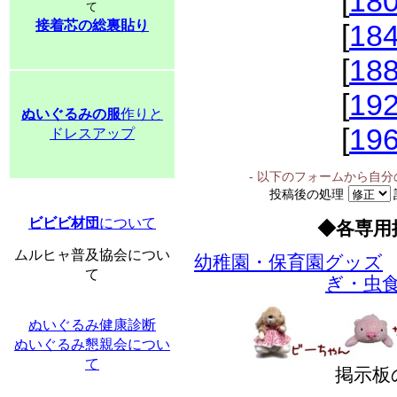
[
18
て
接着芯の総裏貼り
[
18
[
18
[
19
ぬいぐるみの服
作りと
[
19
ドレスアップ
- 以下のフォームから自
投稿後の処理
ビビビ材団
について
◆各専用
ムルヒャ普及協会につい
幼稚園・保育園グッズ
て
ぎ・虫
ぬいぐるみ健康診断
ぬいぐるみ懇親会につい
て
掲示板