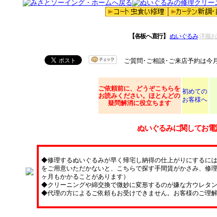
【各板へ直行】
ぬいぐるみ
洋服お
ご質問･ご相談･ご来店予約は今
ご依頼
前に、どうぞこちらを
初めての
お読みください。ほとんどの
お客様へ
疑問解消に役立ちます
ぬいぐるみに関してお電
◆修理するぬいぐるみが早く帰宅し納得の仕上がりにするに
をご用意いただかないと、こちらで探す手間賃がかさみ、修理
ヶ月もかかることがあります）
◆クリーニングや綿交換で微妙に変形するのが嫌な方ウレタ
◆代理の方によるご依頼もお受けできません。お客様のご理