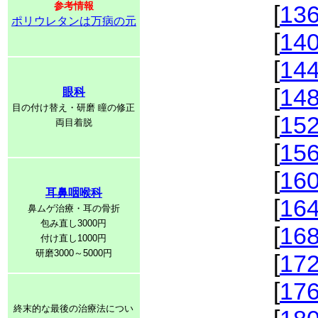
参考情報
[
13
ポリウレタンは万病の元
[
14
[
14
[
14
眼科
目の付け替え・研磨 瞳の修正
[
15
両目着脱
[
15
[
16
耳鼻咽喉科
[
16
鼻ムゲ治療・耳の骨折
包み直し3000円
[
16
付け直し1000円
研磨3000～5000円
[
17
[
17
終末的な最後の治療法につい