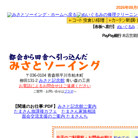
2026年08月0
【各板へ直行】
ぬいぐるみ
PayPay銀行
本店営業
〒036-0104 青森県平川市柏木町
みさと記念館
柳田131-2
青い森の工房
お電話によるお問合せはご遠慮ください
ご質問・お問い合せは
プラザ
へ
【関連のお仕事:PDF】
みさと記念館ご案内
たまさん放課後カフェ
たまさん家族相談
面会交流支援のご案内 たまさんち
当店のご利用前・お問合せ前は
初めての