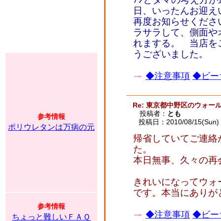
日、いったんお迎え
再度お知らせくださ
ラサラして、側面や
れまする。 当店を
うございました。
◆注意事項
◆ビー
Re: 東京都中野区のウォー
投稿者：
とも
参考情報
投稿日：2010/08/15(Sun) 
ポリウレタンは万病の元
帰省していてご連絡
た。
本日無事、久々の再
きれいになってウォ
です。本当にありが
参考情報
◆注意事項
◆ビー
ちょっと難しいＦＡＱ