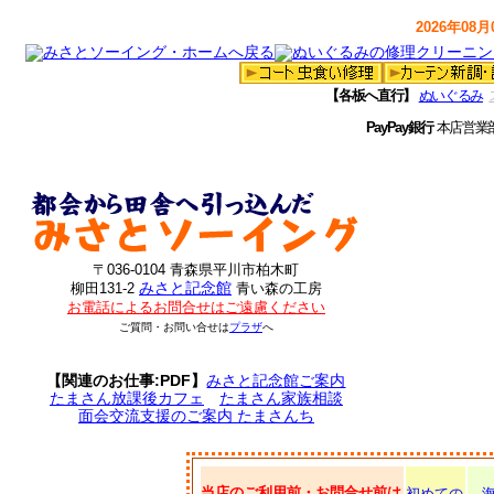
2026年08月0
【各板へ直行】
ぬいぐるみ
PayPay銀行
本店営業
〒036-0104 青森県平川市柏木町
みさと記念館
柳田131-2
青い森の工房
お電話によるお問合せはご遠慮ください
ご質問・お問い合せは
プラザ
へ
【関連のお仕事:PDF】
みさと記念館ご案内
たまさん放課後カフェ
たまさん家族相談
面会交流支援のご案内 たまさんち
当店のご利用前・お問合せ前は
初めての