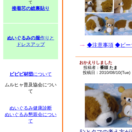
て
接着芯の総裏貼り
ぬいぐるみの服
作りと
ドレスアップ
◆注意事項
◆ビー
おかえりしました
投稿者：
番頭 たま
投稿日：2010/08/10(Tue) 
ビビビ材団
について
ムルヒャ普及協会につい
て
ぬいぐるみ健康診断
ぬいぐるみ懇親会につい
て
ﾁﾝとタマの考え方