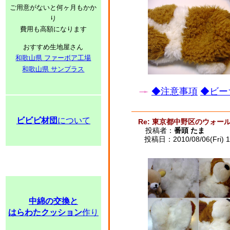
ご用意がないと何ヶ月もかか
り
費用も高額になります
おすすめ生地屋さん
和歌山県 ファーボア工場
和歌山県 サンプラス
◆注意事項
◆ビー
ビビビ材団
について
Re: 東京都中野区のウォー
投稿者：
番頭 たま
投稿日：2010/08/06(Fri) 1
中綿の交換と
はらわたクッション
作り