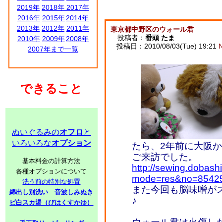
2019年
2018年
2017年
2016年
2015年
2014年
2013年
2012年
2011年
東京都中野区のウォール君
投稿者：
番頭 たま
2010年
2009年
2008年
投稿日：2010/08/03(Tue) 19:21
2007年まで一覧
できること
ぬいぐるみの
オフロ
と
いろいろな
オプション
たら、2年前に大阪
ご来訪でした。
基本料金の計算方法
http://sewing.dobash
各種オプションについて
mode=res&no=8542
洗う前の特別な処置
また今回も脳味噌が
綿出し別洗い
音波しみぬき
♪
ビ白スカ湯（びはくすかゆ）