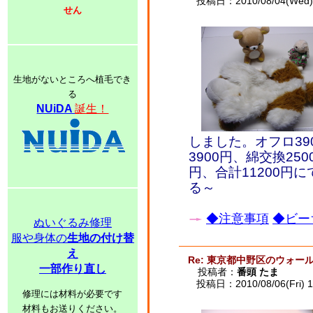
投稿日：2010/08/04(Wed) 
せん
生地がないところへ植毛でき
る
NUiDA
誕生！
しました。オフロ39
3900円、綿交換25
円、合計11200円
る～
◆注意事項
◆ビー
ぬいぐるみ修理
服や身体の
生地の付け替
え
Re: 東京都中野区のウォー
一部作り直し
投稿者：
番頭 たま
投稿日：2010/08/06(Fri) 1
修理には材料が必要です
材料もお送りください。