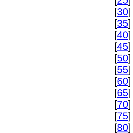
[
25
]
[
30
]
[
35
]
[
40
]
[
45
]
[
50
]
[
55
]
[
60
]
[
65
]
[
70
]
[
75
]
[
80
]