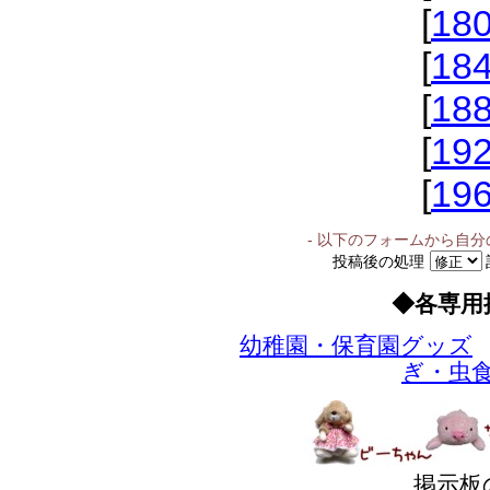
[
18
[
18
[
18
[
19
[
19
- 以下のフォームから自
投稿後の処理
◆各専用
幼稚園・保育園グッズ
ぎ・虫
掲示板