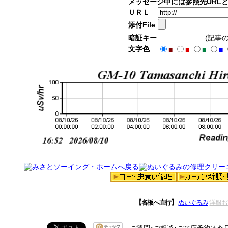
メッセージ中には参照先URL
ＵＲＬ
添付File
暗証キー
(記事
文字色
■
■
■
■
【各板へ直行】
ぬいぐるみ
洋服お