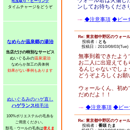
ウォール君は火傷し
毛玉取り・ピーリング
ンしてお待ちくださ
タイムチャージをどうぞ
◆注意事項
◆ビーち
Re: 東京都中野区のウォー
なめらか温泉郷の湯治
投稿者：
とも
投稿日：2010/08/03(Tue) 
当店だけの特別なサービス
無事到着できたよう
ぬいぐるみの
温泉湯治
お二人に出迎えても
なめらか加工の具体例
るんじゃないでしょ
効果がない事例もあります
どうぞよろしくお願
ウォールくん、初め
だめだよ！！
ぬいぐるみのハゲ直し
ハゲランス
植毛法
◆注意事項
◆ビー
100%ポリエステルの毛糸を
Re: 東京都中野区のウォー
ご用意ください。
投稿者：
番頭 たま
獣毛・ウールの毛糸は
使えま