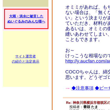
オミミがあれば、も
ない場合は、「無く
大雨・洪水に被災した
い」という決まりが
ぬいぐるみのみんな様へ
ていただき、材料が
あるいは、オミミの
縫いあわせてしまい
こともできます。
お～
けっこうな相場なの
サイト運営者
http://y.aucfan.com
の紹介と法定表示
COCOちゃんは、
思います。どうぞゴ
◆注意事項
◆ビーち
Re: 神奈川県横浜市都筑区
投稿者：
番頭 たま