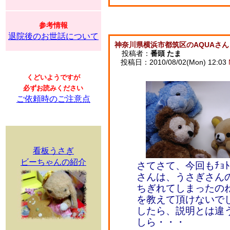
参考情報
退院後のお世話について
神奈川県横浜市都筑区のAQUAさん
投稿者：
番頭 たま
投稿日：2010/08/02(Mon) 12:03
くどいようですが
必ずお読みください
ご依頼時のご注意点
看板うさぎ
ビーちゃんの紹介
さてさて、今回もﾁｮ
さんは、うさぎさん
ちぎれてしまったの
を教えて頂けないで
したら、説明とは違
しら・・・