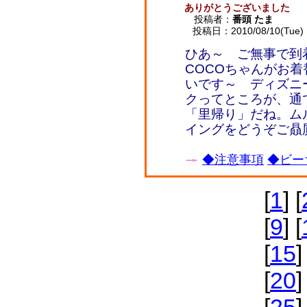
ありがとうございました
投稿者：
番頭 たま
投稿日：2010/08/10(Tue) 
ひあ～ ご無事で
COCOちゃんがお
いです～ ディズニ
クってところが、通
「里帰り」だね。ム
イングをどうぞご贔
◆注意事項
◆ビー
[
1
] [
[
9
] [
[
15
]
[
20
]