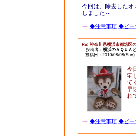
今回は、除去したオ
しました～
◆注意事項
◆ビー
Re: 神奈川県横浜市都筑区
投稿者：
横浜のＡＱＵＡ
投稿日：2010/08/08(Sun) 
今
宅
て
早
れ
◆注意事項
◆ビー