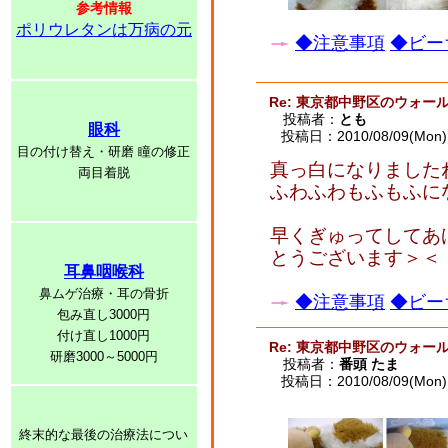
参考情報
ポリウレタンは万病の元
◆注意事項
◆ビー
Re: 東京都中野区のウォー
投稿者：
とも
眼科
投稿日：2010/08/09(Mon) 
目の付け替え・研磨 瞳の修正
真っ白になりました
両目着脱
ふわふわもふもふに
早くぎゅってしてあ
とうございます＞＜
耳鼻咽喉科
鼻ムゲ治療・耳の骨折
◆注意事項
◆ビー
包み直し3000円
付け直し1000円
Re: 東京都中野区のウォー
研磨3000～5000円
投稿者：
番頭 たま
投稿日：2010/08/09(Mon) 
終末的な最後の治療法につい