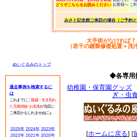
お客様へ
ご
どうぞこちらをお読みください
みさと記念館ご来訪の場合（ご予約と
大手術がなければ７
（若干の縫製修復処置＋洗
ぬいぐるみのトップ
◆各専用
幼稚園・保育園グッズ
過去事例を検索するに
は
ぎ・虫
これまでに
ご親戚・生き別れ
た兄弟姉妹･お友達
が当店に
ご来店かもしれませぬにょ
2025年
2024年
2023年
[
ホームに戻る
] [
2022年
2021年
2020年