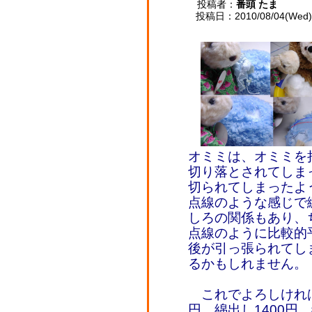
投稿者：
番頭 たま
投稿日：2010/08/04(Wed) 
オミミは、オミミを
切り落とされてしま
切られてしまったよ
点線のような感じで
しろの関係もあり、
点線のように比較的
後が引っ張られてし
るかもしれません。
これでよろしければ、
円、綿出し1400円