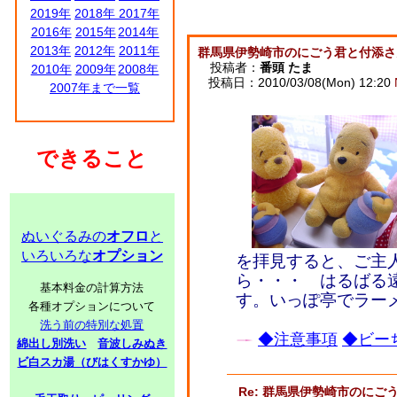
2019年
2018年
2017年
2016年
2015年
2014年
2013年
2012年
2011年
群馬県伊勢崎市のにごう君と付添さ
投稿者：
番頭 たま
2010年
2009年
2008年
投稿日：2010/03/08(Mon) 12:20
2007年まで一覧
できること
ぬいぐるみの
オフロ
と
いろいろな
オプション
を拝見すると、ご主人
ら・・・ はるばる
基本料金の計算方法
す。いっぽ亭でラー
各種オプションについて
洗う前の特別な処置
◆注意事項
◆ビーち
綿出し別洗い
音波しみぬき
ビ白スカ湯（びはくすかゆ）
Re: 群馬県伊勢崎市のに