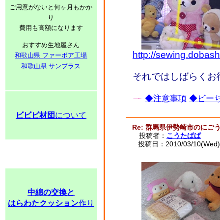
ご用意がないと何ヶ月もかか
り
費用も高額になります
おすすめ生地屋さん
http://sewing.doba
和歌山県 ファーボア工場
和歌山県 サンプラス
それではしばらくお
◆注意事項
◆ビーち
ビビビ材団
について
Re: 群馬県伊勢崎市のに
投稿者：
こうたぱぱ
投稿日：2010/03/10(Wed) 
中綿の交換と
はらわたクッション
作り