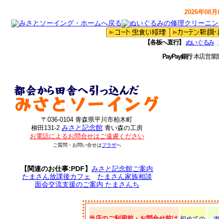
2026年08月0
【各板へ直行】
ぬいぐるみ
PayPay銀行
本店営業
〒036-0104 青森県平川市柏木町
みさと記念館
柳田131-2
青い森の工房
お電話によるお問合せはご遠慮ください
ご質問・お問い合せは
プラザ
へ
【関連のお仕事:PDF】
みさと記念館ご案内
たまさん放課後カフェ
たまさん家族相談
面会交流支援のご案内 たまさんち
当店のご利用前・お問合せ前は
初めての