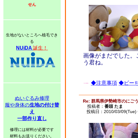
せん
生地がないところへ植毛でき
る
NUiDA
誕生！
画像がまだでした。
う君ね。
◆注意事項
◆ビーち
ぬいぐるみ修理
Re: 群馬県伊勢崎市のに
服や身体の
生地の付け替
投稿者：
番頭 たま
え
投稿日：2010/03/09(Tue) 
一部作り直し
修理には材料が必要です
材料もお送りください。