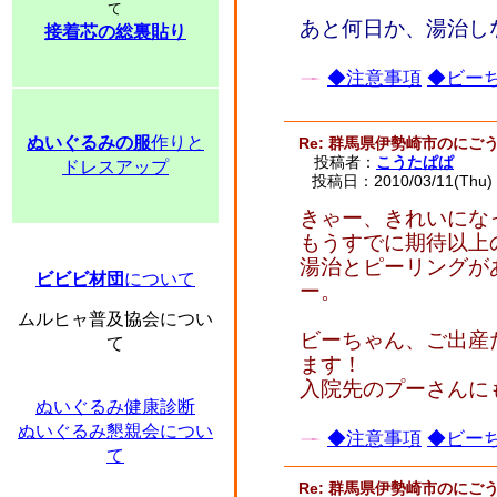
て
あと何日か、湯治し
接着芯の総裏貼り
◆注意事項
◆ビーち
ぬいぐるみの服
作りと
Re: 群馬県伊勢崎市のに
投稿者：
こうたぱぱ
ドレスアップ
投稿日：2010/03/11(Thu) 
きゃー、きれいになって
もうすでに期待以上
湯治とピーリングが
ビビビ材団
について
ー。
ムルヒャ普及協会につい
ビーちゃん、ご出産
て
ます！
入院先のプーさんに
ぬいぐるみ健康診断
ぬいぐるみ懇親会につい
◆注意事項
◆ビーち
て
Re: 群馬県伊勢崎市のに