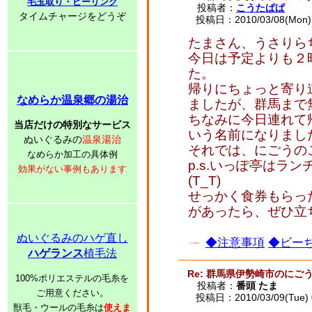
毛玉取り・ピーリング
投稿者：
こうたぱぱ
タイムチャージをどうぞ
投稿日：2010/03/08(Mon) 
たまさん、うさりら
今日は予定よりも２
た。
帰りにちょっと寄り
なめらか温泉郷の湯治
ましたが、群馬まで
ちなみに今日連れて
当店だけの特別なサービス
いう名前になりまし
ぬいぐるみの
温泉湯治
それでは、にごうの
なめらか加工の具体例
p.s.いっぽ亭はラ
効果がない事例もあります
(T_T)
せっかく食券もらっ
があったら、ぜひ立
ぬいぐるみのハゲ直し
◆注意事項
◆ビーち
ハゲランス
植毛法
Re: 群馬県伊勢崎市のに
100%ポリエステルの毛糸を
投稿者：
番頭 たま
ご用意ください。
投稿日：2010/03/09(Tue) 
獣毛・ウールの毛糸は
使えま