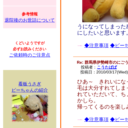
参考情報
退院後のお世話について
うになってしまった
にしたいと思います
くどいようですが
◆注意事項
◆ビーち
必ずお読みください
ご依頼時のご注意点
Re: 群馬県伊勢崎市のに
投稿者：
こうたぱぱ
投稿日：2010/03/17(Wed) 
ひあ～ きれいになっ
看板うさぎ
毛は大分すれてしま
ビーちゃんの紹介
れていただいて、ち
かしら。
帰ってくるのを楽し
◆注意事項
◆ビーち