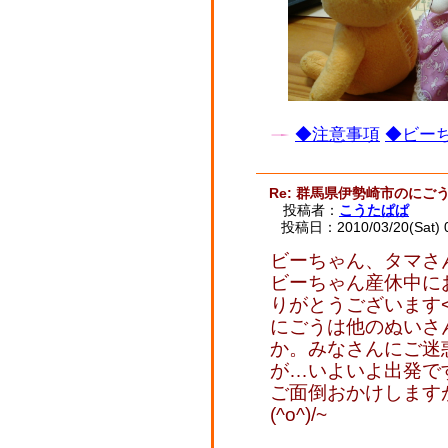
◆注意事項
◆ビーち
Re: 群馬県伊勢崎市のに
投稿者：
こうたぱぱ
投稿日：2010/03/20(Sat) 
ビーちゃん、タマさ
ビーちゃん産休中に
りがとうございます<(_
にごうは他のぬいさ
か。みなさんにご迷
が…いよいよ出発で
ご面倒おかけします
(^o^)/~