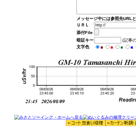
メッセージ中には参照先URL
ＵＲＬ
添付File
暗証キー
(記事
文字色
■
■
■
■