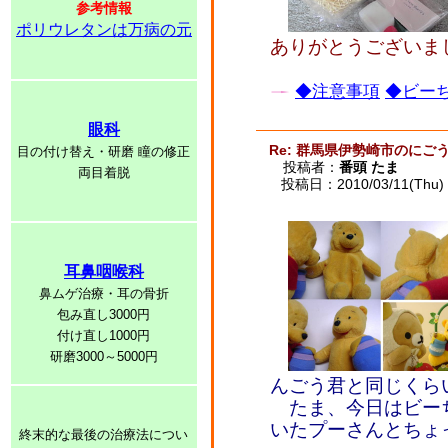
参考情報
ポリウレタンは万病の元
ありがとうございました
◆注意事項
◆ビーち
眼科
Re: 群馬県伊勢崎市のに
目の付け替え・研磨 瞳の修正
投稿者：
番頭 たま
両目着脱
投稿日：2010/03/11(Thu) 
耳鼻咽喉科
鼻ムゲ治療・耳の骨折
包み直し3000円
付け直し1000円
研磨3000～5000円
んごう君と同じくら
たま、今日はビー
いたプーさんとちょ
終末的な最後の治療法につい