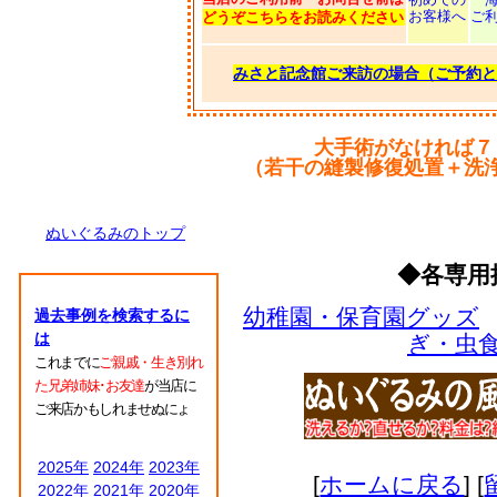
お客様へ
ご
どうぞこちらをお読みください
みさと記念館ご来訪の場合（ご予約と
大手術がなければ７
（若干の縫製修復処置＋洗
ぬいぐるみのトップ
◆各専用
幼稚園・保育園グッズ
過去事例を検索するに
は
ぎ・虫
これまでに
ご親戚・生き別れ
た兄弟姉妹･お友達
が当店に
ご来店かもしれませぬにょ
2025年
2024年
2023年
[
ホームに戻る
] [
2022年
2021年
2020年