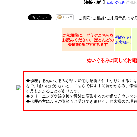
【各板へ直行】
ぬいぐるみ
洋服お
ご質問･ご相談･ご来店予約は今
ご依頼
前に、どうぞこちらを
初めての
お読みください。ほとんどの
お客様へ
疑問解消に役立ちます
ぬいぐるみに関してお電
◆修理するぬいぐるみが早く帰宅し納得の仕上がりにするに
をご用意いただかないと、こちらで探す手間賃がかさみ、修理
ヶ月もかかることがあります）
◆クリーニングや綿交換で微妙に変形するのが嫌な方ウレタ
◆代理の方によるご依頼もお受けできません。お客様のご理