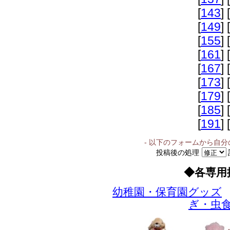
[
143
] [
[
149
] [
[
155
] [
[
161
] [
[
167
] [
[
173
] [
[
179
] [
[
185
] [
[
191
] [
- 以下のフォームから自
投稿後の処理
◆各専用
幼稚園・保育園グッズ
ぎ・虫