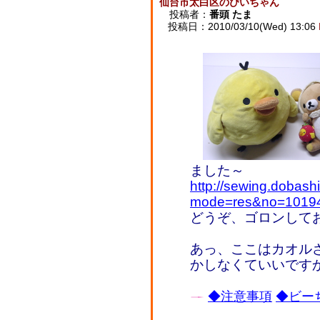
仙台市太白区のぴいちゃん
投稿者：
番頭 たま
投稿日：2010/03/10(Wed) 13:06
ました～
http://sewing.dobash
mode=res&no=1019
どうぞ、ゴロンして
あっ、ここはカオル
かしなくていいです
◆注意事項
◆ビーち