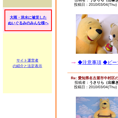
投稿者：
うさりら（出稼
投稿日：2010/03/04(Thu) 
大雨・洪水に被災した
ぬいぐるみのみんな様へ
サイト運営者
◆注意事項
◆ビー
の紹介と法定表示
Re: 愛知県名古屋市中村区
投稿者：
うさりら（出稼
投稿日：2010/03/04(Thu) 