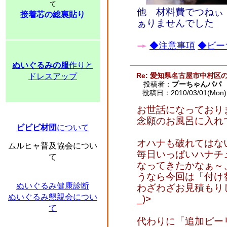
て
他 材料費でつねぃ
接着芯の総裏貼り
ぁりませんでした
◆注意事項
◆ビー
ぬいぐるみの服
作りと
Re: 愛知県名古屋市中村区
ドレスアップ
投稿者：
プーちゃんパパ
投稿日：2010/03/01(Mon) 
お世話になっており
念願のお風呂に入れ
ビビビ材団
について
オハナも破れてはない
ムルヒャ普及協会につい
毎日いっぱいハナチ
て
なってきたかなぁ～
うなら今回は「付け
ぬいぐるみ健康診断
わざわざお見積もり
ぬいぐるみ懇親会につい
_)>
て
代わりに「追加ピー