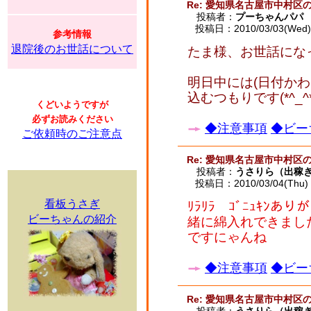
Re: 愛知県名古屋市中村区
投稿者：
プーちゃんパパ
投稿日：2010/03/03(Wed) 
参考情報
退院後のお世話について
たま様、お世話にな
明日中には(日付か
込むつもりです(*^_^*
くどいようですが
必ずお読みください
◆注意事項
◆ビー
ご依頼時のご注意点
Re: 愛知県名古屋市中村区
投稿者：
うさりら（出稼
投稿日：2010/03/04(Thu) 
看板うさぎ
ﾘﾗﾘﾗ ｺﾞﾆｭｷﾝ
ビーちゃんの紹介
緒に綿入れできまし
ですにゃんね
◆注意事項
◆ビー
Re: 愛知県名古屋市中村区