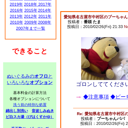
2019年
2018年
2017年
2016年
2015年
2014年
2013年
2012年
2011年
愛知県名古屋市中村区のプーちゃん
投稿者：
番頭 たま
2010年
2009年
2008年
投稿日：2010/02/26(Fri) 21:33
N
2007年まで一覧
できること
ぬいぐるみの
オフロ
と
いろいろな
オプション
ゴロンしててくださ
基本料金の計算方法
◆注意事項
◆ビーち
各種オプションについて
洗う前の特別な処置
綿出し別洗い
音波しみぬき
Re: 愛知県名古屋市中村区
ビ白スカ湯（びはくすかゆ）
投稿者：
プーちゃんパパ
投稿日：2010/02/26(Fri) 2