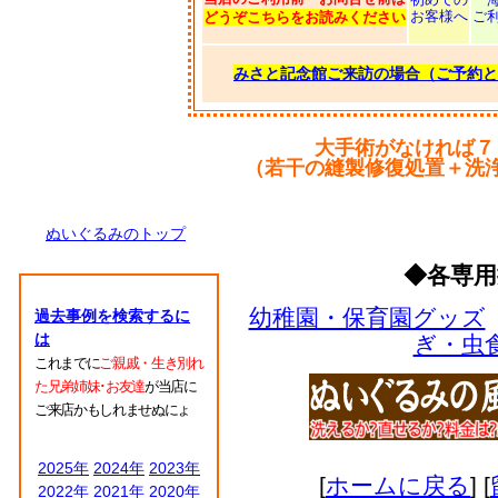
お客様へ
ご
どうぞこちらをお読みください
みさと記念館ご来訪の場合（ご予約と
大手術がなければ７
（若干の縫製修復処置＋洗
ぬいぐるみのトップ
◆各専
幼稚園・保育園グッズ
過去事例を検索するに
は
ぎ・虫
これまでに
ご親戚・生き別れ
た兄弟姉妹･お友達
が当店に
ご来店かもしれませぬにょ
2025年
2024年
2023年
[
ホームに戻る
] [
2022年
2021年
2020年