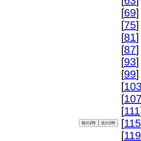
[
63
]
[
69
]
[
75
]
[
81
]
[
87
]
[
93
]
[
99
]
[
10
[
10
[
111
[
115
[
119