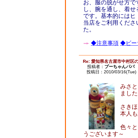
お、服の脱がせ方で
し、腕を通し、着せ
です。基本的にはヒ
当店をご利用くださ
た。
◆注意事項
◆ビー
Re: 愛知県名古屋市中村区
投稿者：
プーちゃんパパ
投稿日：2010/03/16(Tue) 
みさと
ました<
さきほ
本人も
色々と
うございます～