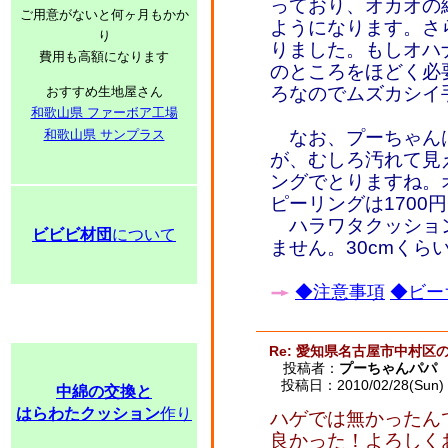
っており、オカオの
ご用意がないと何ヶ月もかか
ようになります。さ
り
りました。もしオハ
費用も高額になります
のところをほどく必
ろなのでムズカシイ
おすすめ生地屋さん
和歌山県 ファーボア工場
和歌山県 サンプラス
なお、プーちゃん
が、むしろ汚れて見
ングでとりますね。オ
ピーリングは1700
ハラワタクッションは
ビビビ材団
について
ません。30cmくら
◆注意事項
◆ビー
Re: 愛知県名古屋市中村区
投稿者：
プーちゃんパパ
投稿日：2010/02/28(Sun) 
中綿の交換と
はらわたクッション
作り
ハゲでは無かったん
良かった！よろしく