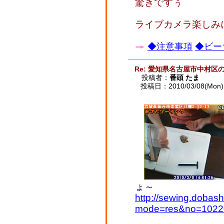
驚きですぅ
ライブカメラ楽しみ
◆注意事項
◆ビー
Re: 愛知県名古屋市中村区
投稿者：
番頭 たま
投稿日：2010/03/08(Mon) 
ょ～
http://sewing.dobash
mode=res&no=1022