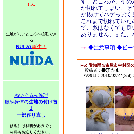
す。ところが、その
せん
か切れてしまい、そ
が抜けてハゲっぽく
これまで切れていた
て、糸はなくても良
ありません。また、
生地がないところへ植毛でき
る
NUiDA
誕生！
◆注意事項
◆ビー
Re: 愛知県名古屋市中村区
投稿者：
番頭 たま
投稿日：2010/02/27(Sat) 
ぬいぐるみ修理
服や身体の
生地の付け替
え
一部作り直し
修理には材料が必要です
材料もお送りください。