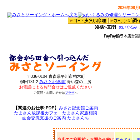
2026年08月0
【各板へ直行】
ぬいぐるみ
PayPay銀行
本店営業
〒036-0104 青森県平川市柏木町
みさと記念館
柳田131-2
青い森の工房
お電話によるお問合せはご遠慮ください
ご質問・お問い合せは
プラザ
へ
【関連のお仕事:PDF】
みさと記念館ご案内
たまさん放課後カフェ
たまさん家族相談
面会交流支援のご案内 たまさんち
当店のご利用前・お問合せ前は
初めての