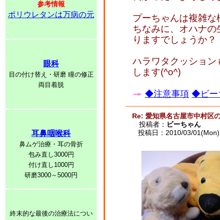
参考情報
ポリウレタンは万病の元
プーちゃんは複雑な
ちなみに、オハナの
りますでしょうか？
ハラワタクッション
眼科
します(^o^)
目の付け替え・研磨 瞳の修正
両目着脱
◆注意事項
◆ビー
Re: 愛知県名古屋市中村区
投稿者：
ビーちゃん
投稿日：2010/03/01(Mon) 
耳鼻咽喉科
鼻ムゲ治療・耳の骨折
包み直し3000円
付け直し1000円
研磨3000～5000円
終末的な最後の治療法につい