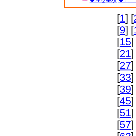
◆注意事項
◆ビー
[
1
] [
[
9
] [
[
15
]
[
21
]
[
27
]
[
33
]
[
39
]
[
45
]
[
51
]
[
57
]