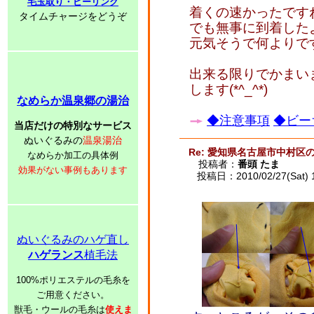
毛玉取り・ピーリング
着くの速かったです
タイムチャージをどうぞ
でも無事に到着したよ
元気そうで何よりで
出来る限りでかまい
します(*^_^*)
なめらか温泉郷の湯治
◆注意事項
◆ビー
当店だけの特別なサービス
ぬいぐるみの
温泉湯治
Re: 愛知県名古屋市中村区
なめらか加工の具体例
投稿者：
番頭 たま
効果がない事例もあります
投稿日：2010/02/27(Sat) 
ぬいぐるみのハゲ直し
ハゲランス
植毛法
100%ポリエステルの毛糸を
ご用意ください。
獣毛・ウールの毛糸は
使えま