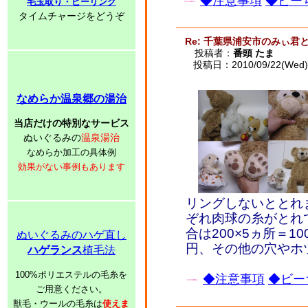
◆注意事項
◆ビーち
毛玉取り・ピーリング
タイムチャージをどうぞ
Re: 千葉県浦安市のみぃ君
投稿者：
番頭 たま
投稿日：2010/09/22(Wed) 
なめらか温泉郷の湯治
当店だけの特別なサービス
ぬいぐるみの
温泉湯治
なめらか加工の具体例
効果がない事例もあります
リングしないととれ
ぞれ肉球の糸がとれ
合は200×5ヵ所＝1
ぬいぐるみのハゲ直し
円、その他の穴やホ
ハゲランス
植毛法
100%ポリエステルの毛糸を
◆注意事項
◆ビー
ご用意ください。
獣毛・ウールの毛糸は
使えま