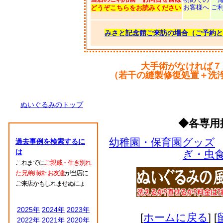
お客様へ
ご
どうぞこちらをお読みください
みさと記念館ご来訪の場合（ご予約と
大手術がなければ７
（若干の縫製修復処置＋洗
ぬいぐるみのトップ
◆各専用
幼稚園・保育園グッズ
過去事例を検索するに
は
ぎ・虫
これまでに
ご親戚・生き別れ
た兄弟姉妹･お友達
が当店に
ご来店かもしれませぬにょ
2025年
2024年
2023年
[
ホームに戻る
] [
2022年
2021年
2020年