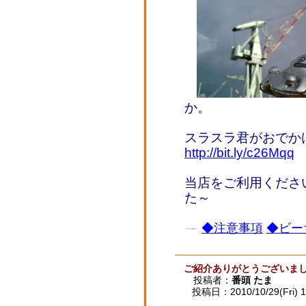
か。
スラスラ君がおでか
http://bit.ly/c26Mqq
当店をご利用くださ
た～
◆注意事項
◆ビー
ご紹介ありがとうございま
投稿者：
番頭 たま
投稿日：2010/10/29(Fri) 1