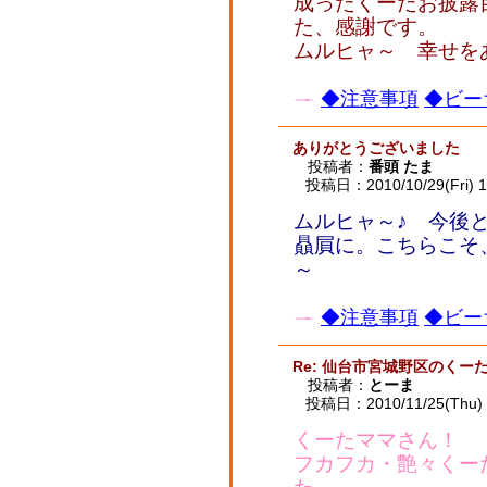
成ったくーたお披露
た、感謝です。
ムルヒャ～ 幸せを
◆注意事項
◆ビー
ありがとうございました
投稿者：
番頭 たま
投稿日：2010/10/29(Fri) 1
ムルヒャ～♪ 今後
贔屓に。こちらこそ
～
◆注意事項
◆ビー
Re: 仙台市宮城野区のくー
投稿者：
とーま
投稿日：2010/11/25(Thu) 
くーたママさん！
フカフカ・艶々くー