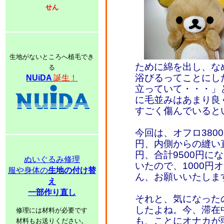
せん
生地がないところへ植毛でき
ために綿を出し、な
る
浴びるってことにし
NUiDA
誕生！
立っていて・・・」
に毛並みはあまり良
すごく傷んでいると
今回は、オフロ380
円、内側からの縫い直
円、合計9500円に
ぬいぐるみ修理
いたので、1000円
服や身体の
生地の付け替
ん、お願いいたしま
え
一部作り直し
それと、気になった
したよね。今、滞在
修理には材料が必要です
も、ことにオナカが
材料もお送りください。