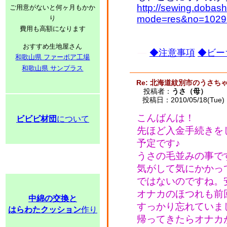
http://sewing.dobash
ご用意がないと何ヶ月もかか
mode=res&no=1029
り
費用も高額になります
おすすめ生地屋さん
◆注意事項
◆ビー
和歌山県 ファーボア工場
和歌山県 サンプラス
Re: 北海道紋別市のうさ
投稿者：
うさ（母）
投稿日：2010/05/18(Tue) 
こんばんは！
ビビビ材団
について
先ほど入金手続きを
予定です♪
うさの毛並みの事で
気がして気にかかっ
ではないのですね。安
オナカのほつれも前
中綿の交換と
すっかり忘れていました
はらわたクッション
作り
帰ってきたらオナカ