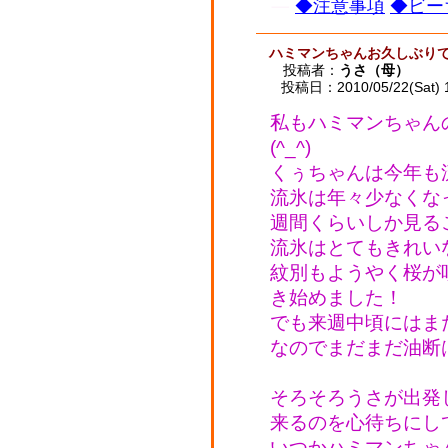
◆注意事項
◆ビー
ハミマンちゃんお久しぶりで
投稿者：
うさ（母）
投稿日：2010/05/22(Sat) 
私もハミマンちゃん
(^_^)
くぅちゃんは今年も
流氷は年々少なくな
週間くらいしか見る
流氷はとてもきれいな
紋別もようやく桜が
き始めました！
でも来週中頃にはま
なのでまだまだ油断
そろそろうさが出発
来るのを心待ちにし
いつかハミマンちゃ