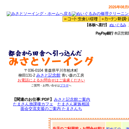
2026年08月0
【各板へ直行】
ぬいぐるみ
PayPay銀行
本店営業
〒036-0104 青森県平川市柏木町
みさと記念館
柳田131-2
青い森の工房
お電話によるお問合せはご遠慮ください
ご質問・お問い合せは
プラザ
へ
【関連のお仕事:PDF】
みさと記念館ご案内
たまさん放課後カフェ
たまさん家族相談
面会交流支援のご案内 たまさんち
当店のご利用前・お問合せ前は
初めての