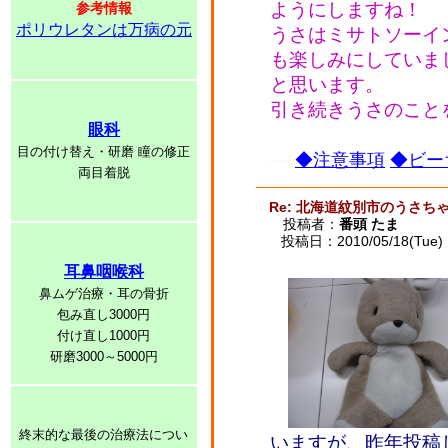
ようにしますね！
参考情報
ポリウレタンは万病の元
うさはミサトソーイ
も楽しみにしていま
と思います。
引き続きうさのこと
眼科
目の付け替え・研磨 瞳の修正
◆注意事項
◆ビー
両目着脱
Re: 北海道紋別市のうさ
投稿者：
番頭 たま
投稿日：2010/05/18(Tue) 
耳鼻咽喉科
鼻ムゲ治療・耳の骨折
包み直し3000円
付け直し1000円
研磨3000～5000円
終末的な最後の治療法につい
いますが、昨年投稿