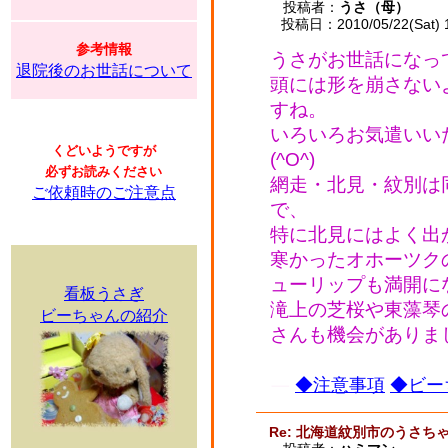
投稿者：
うさ（母）
投稿日：2010/05/22(Sat) 
参考情報
うさがお世話になっ
退院後のお世話について
頭には形を崩さない
すね。
いろいろお気遣いい
くどいようですが
(^O^)
必ずお読みください
網走・北見・紋別は
ご依頼時のご注意点
で、
特に北見にはよく出かけ
寒かったオホーツク
ューリップも満開に
看板うさぎ
滝上の芝桜や東藻琴
ビーちゃんの紹介
さんも機会がありま
◆注意事項
◆ビー
Re: 北海道紋別市のうさ