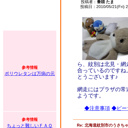
投稿者：
番頭 たま
投稿日：2010/05/21(Fri) 2
ら、紋別は北見・網
参考情報
合っているのですね
ポリウレタンは万病の元
とうございます♪
網走にはプラザの常
ようです。
◆注意事項
◆ビー
参考情報
Re: 北海道紋別市のうさ
ちょっと難しいＦＡＱ