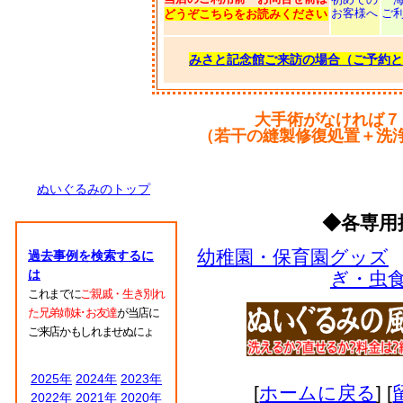
お客様へ
ご
どうぞこちらをお読みください
みさと記念館ご来訪の場合（ご予約と
大手術がなければ７
（若干の縫製修復処置＋洗
ぬいぐるみのトップ
◆各専用
幼稚園・保育園グッズ
過去事例を検索するに
は
ぎ・虫
これまでに
ご親戚・生き別れ
た兄弟姉妹･お友達
が当店に
ご来店かもしれませぬにょ
2025年
2024年
2023年
[
ホームに戻る
] [
2022年
2021年
2020年