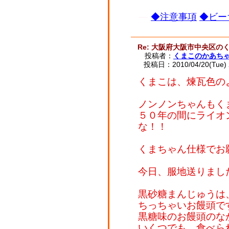
◆注意事項
◆ビー
Re: 大阪府大阪市中央区の
投稿者：
くまこのかあち
投稿日：2010/04/20(Tue) 
くまこは、煉瓦色の
ノンノンちゃんもく
５０年の間にライオ
な！！
くまちゃん仕様でお
今日、服地送りまし
黒砂糖まんじゅうは
ちっちゃいお饅頭で
黒糖味のお饅頭のな
いくつでも、食べら