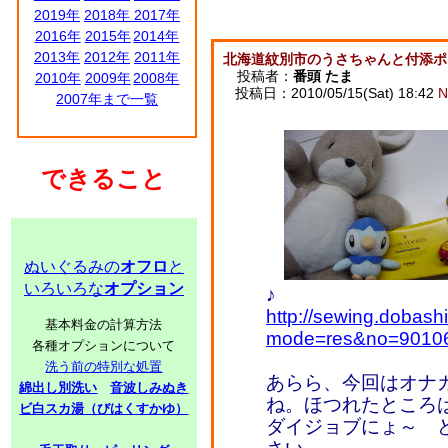
2019年
2018年
2017年
2016年
2015年
2014年
2013年
2012年
2011年
北海道紋別市のうさちゃんと付添ポ
投稿者：
番頭 たま
2010年
2009年
2008年
投稿日：2010/05/15(Sat) 18:42
N
2007年まで一覧
できること
ぬいぐるみの
オフロ
と
いろいろな
オプション
♪
http://sewing.dobash
基本料金の計算方法
mode=res&no=9010
各種オプションについて
洗う前の特別な処置
あらら、今回はオナ
綿出し別洗い
音波しみぬき
ね。ほつれたところ
ビ白スカ湯（びはくすかゆ）
ダイジョブにょ～ 