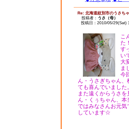
Re: 北海道紋別市のうさ
投稿者：
うさ（母）
投稿日：2010/05/29(Sat) 
こ
た
す
い
大
ま
今
ん・うさぎちゃん、
ても喜んでいました
また遠くからうさを
ん・くぅちゃん、本
ではみなさんお元気
しています☆