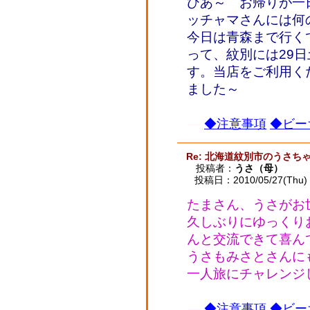
ひあ～ お帰りが一日
ッチャマさんには
今日は青森まで行く
って、紋別には29
す。当店をご利用く
ました～
◆注意事項
◆ビー
Re: 北海道紋別市のうさ
投稿者：
うさ（母）
投稿日：2010/05/27(Thu) 
たまさん、うさがお世
久しぶりにゆっくり
んと交流できて喜ん
うさもみさとさんに
一人旅にチャレンジ
◆注意事項
◆ビー