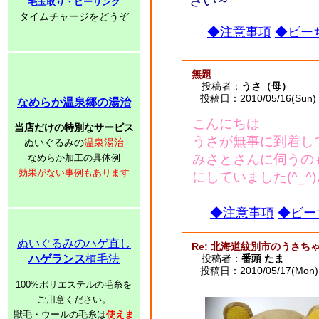
さい～
毛玉取り・ピーリング
タイムチャージをどうぞ
◆注意事項
◆ビーち
無題
投稿者：
うさ（母）
投稿日：2010/05/16(Sun) 
なめらか温泉郷の湯治
こんにちは
当店だけの特別なサービス
うさが無事に到着し
ぬいぐるみの
温泉湯治
みさとさんに伺うの
なめらか加工の具体例
効果がない事例もあります
にしていました(^_
◆注意事項
◆ビー
ぬいぐるみのハゲ直し
Re: 北海道紋別市のうさ
ハゲランス
植毛法
投稿者：
番頭 たま
投稿日：2010/05/17(Mon) 
100%ポリエステルの毛糸を
ご用意ください。
獣毛・ウールの毛糸は
使えま