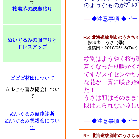
て
のようなものがﾌﾟﾙ
接着芯の総裏貼り
◆注意事項
◆ビー
Re: 北海道紋別市のうさ
ぬいぐるみの服
作りと
投稿者：
うさ（母）
ドレスアップ
投稿日：2010/05/18(Tue) 
紋別はようやく桜が
寒くなったり暖かく
ですがスイセンやた
ビビビ材団
について
な花が一斉に咲き始
ムルヒャ普及協会につい
た！
て
うさは顔はそのまま
段は見られない珍しい姿
ぬいぐるみ健康診断
ぬいぐるみ懇親会につい
◆注意事項
◆ビー
て
Re: 北海道紋別市のうさ