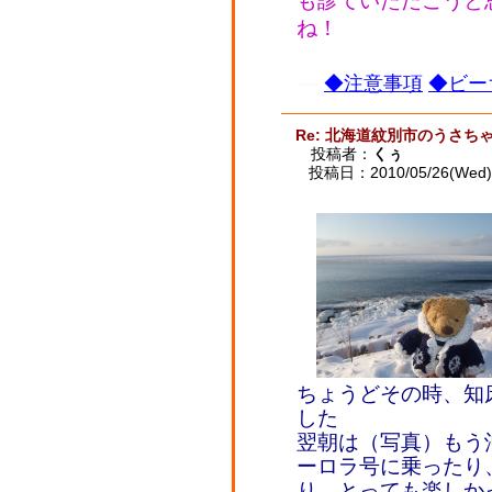
も診ていただこうと
ね！
◆注意事項
◆ビー
Re: 北海道紋別市のうさ
投稿者：
くぅ
投稿日：2010/05/26(Wed) 
ちょうどその時、知
した
翌朝は（写真）もう
ーロラ号に乗ったり
り、とっても楽しか