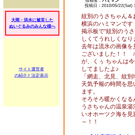
投稿者：
ハミマン
投稿日：2010/05/22(Sat) 
紋別のうさちゃん＆
大雨・洪水に被災した
横浜のハミマンです
ぬいぐるみのみんな様へ
掲示板で”紋別のう
しくてうれしくなり
去年は流氷の画像を
ございました！！ 
が、くぅ ちゃんは
してましたよ♪
サイト運営者
の紹介と法定表示
「網走、北見、紋
天気予報の時間を思
ます。
そろそろ暖かくなる
うさちゃんの温泉湯
いオホーツク海を見
～！！