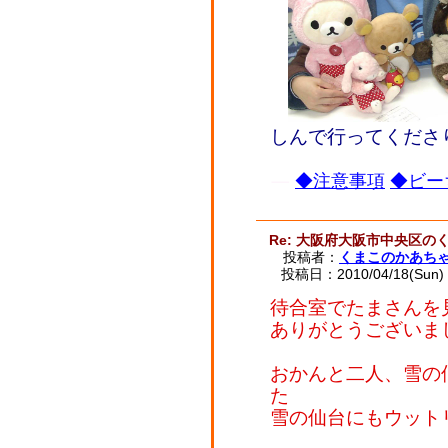
しんで行ってくださ
◆注意事項
◆ビー
Re: 大阪府大阪市中央区の
投稿者：
くまこのかあち
投稿日：2010/04/18(Sun) 
待合室でたまさんを
ありがとうございま
おかんと二人、雪の
た
雪の仙台にもウット