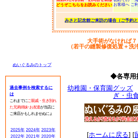
お客様へ
ご
どうぞこちらをお読みください
みさと記念館ご来訪の場合（ご予約と
大手術がなければ７
（若干の縫製修復処置＋洗
ぬいぐるみのトップ
◆各専用
幼稚園・保育園グッズ
過去事例を検索するに
は
ぎ・虫
これまでに
ご親戚・生き別れ
た兄弟姉妹･お友達
が当店に
ご来店かもしれませぬにょ
2025年
2024年
2023年
[
ホームに戻る
] [
2022年
2021年
2020年