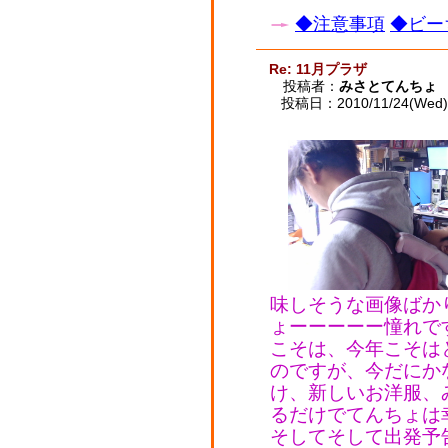
◆注意事項
◆ビー
Re: 11月プラザ
投稿者：
みさとてんちょ
投稿日：2010/11/24(Wed) 
味しそうな画像ばか
ょーーーーー憧れで
こそは、今年こそは
のですが、今だにか
け、新しいお洋服、
るだけでてんちょは幸
そしてそして出発予