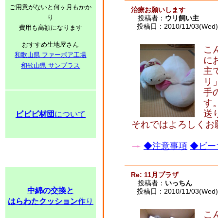
ご用意がないと何ヶ月もかか
治療お願いします
り
投稿者：
ウリ飼い主
投稿日：2010/11/03(Wed) 
費用も高額になります
おすすめ生地屋さん
こ
和歌山県 ファーボア工場
に
和歌山県 サンプラス
主
リ
手
す
送
ビビビ材団
について
それではよろしくお
◆注意事項
◆ビー
Re: 11月プラザ
投稿者：
いっちん
中綿の交換と
投稿日：2010/11/03(Wed) 
はらわたクッション
作り
こ