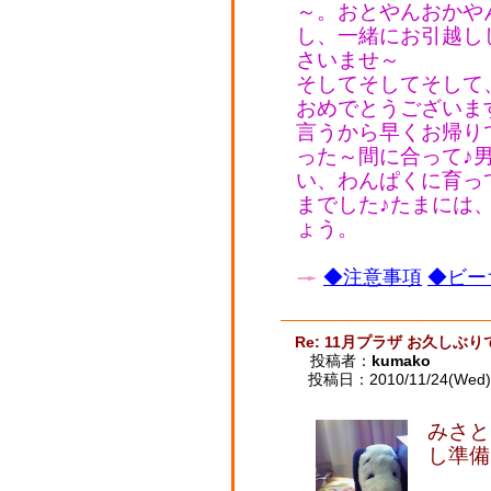
～。おとやんおかや
し、一緒にお引越し
さいませ～
そしてそしてそして
おめでとうございま
言うから早くお帰り
った～間に合って♪男の
い、わんぱくに育っ
までした♪たまには
ょう。
◆注意事項
◆ビー
Re: 11月プラザ お久しぶ
投稿者：
kumako
投稿日：2010/11/24(Wed) 
みさと
し準備