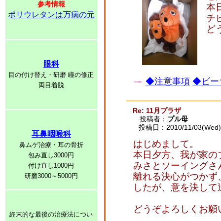
参考情報
本
ポリウレタンは万病の元
チ
ど
眼科
目の付け替え・研磨 瞳の修正
◆注意事項
◆ビー
両目着脱
Re: 11月プラザ
投稿者：
プル母
投稿日：2010/11/03(Wed) 
耳鼻咽喉科
はじめまして。
鼻ムゲ治療・耳の骨折
本日夕方、我が家の
包み直し3000円
みさとソーイングさ
付け直し1000円
離れる決心がつかず
研磨3000～5000円
したが、意を決して
どうぞよろしくお願
終末的な最後の治療法につい