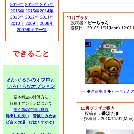
2019年
2018年
2017年
2016年
2015年
2014年
2013年
2012年
2011年
11月プラザ
投稿者：
ビーちゃん
2010年
2009年
2008年
投稿日：2010/11/01(Mon) 12:01
2007年まで一覧
できること
ぬいぐるみの
オフロ
と
いろいろな
オプション
◆注意事項
◆ビーちゃんの子
基本料金の計算方法
各種オプションについて
11月プラザご案内
洗う前の特別な処置
投稿者：
番頭 たま
綿出し別洗い
音波しみぬき
投稿日：2010/11/01(Mon) 
ビ白スカ湯（びはくすかゆ）