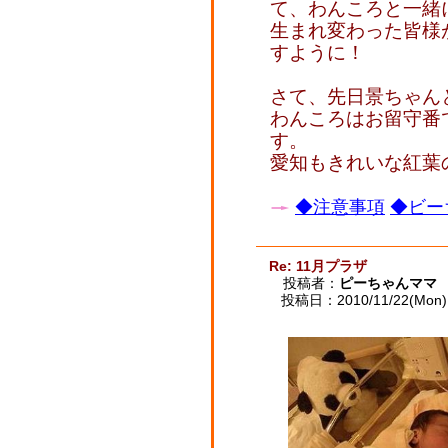
て、わんころと一緒
生まれ変わった皆様
すように！
さて、先日景ちゃん
わんころはお留守番
す。
愛知もきれいな紅葉
◆注意事項
◆ビー
Re: 11月プラザ
投稿者：
ピーちゃんママ
投稿日：2010/11/22(Mon) 