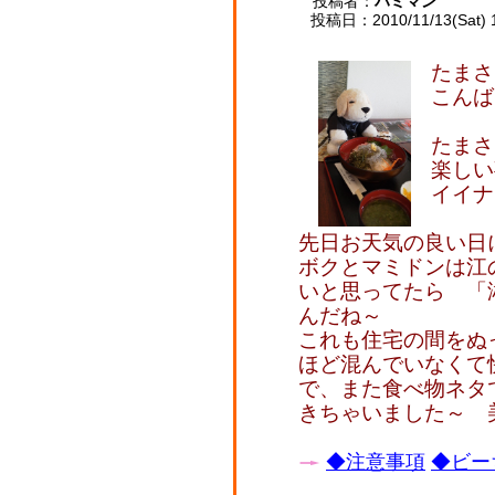
投稿者：
ハミマン
投稿日：2010/11/13(Sat) 
たま
こんば
たま
楽しい
イイナ
先日お天気の良い日
ボクとマミドンは江
いと思ってたら 「
んだね～
これも住宅の間をぬ
ほど混んでいなくて
で、また食べ物ネタ
きちゃいました～ 
◆注意事項
◆ビー