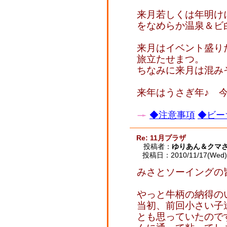
来月若しくは年明け
をなめらか温泉＆ビ
来月はイベント盛り
旅立たせまつ。
ちなみに来月は混み
来年はうさぎ年♪ 
◆注意事項
◆ビー
Re: 11月プラザ
投稿者：
ゆりあん＆クマ
投稿日：2010/11/17(Wed) 
みさとソーイングの
やっと牛柄の納得の
当初、前回小さい子
とも思っていたので