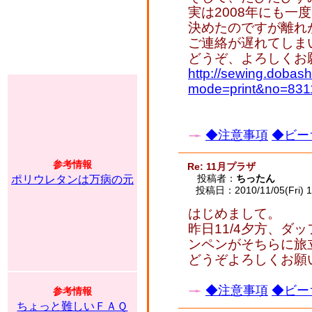
実は2008年にも一
決めたのですが離れ
ご連絡が遅れてしま
どうぞ、よろしくお
http://sewing.dobash
mode=print&no=831
◆注意事項
◆ビー
参考情報
Re: 11月プラザ
投稿者：
ちったん
ポリウレタンは万病の元
投稿日：2010/11/05(Fri) 1
はじめまして。
昨日11/4夕方、ダ
ンペンがそちらに旅
どうぞよろしくお願
◆注意事項
◆ビー
参考情報
ちょっと難しいＦＡＱ