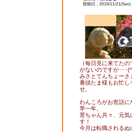
投稿日：2010/11/21(Sun) 
（毎日見に来てたの
がないのですが･･･(^^
みさとてんちょーさ
番頭たま様もお忙し
せ。
わんころがお世話に
早一年。
景ちゃん共々、元気
す！
今月は転職されるぬ