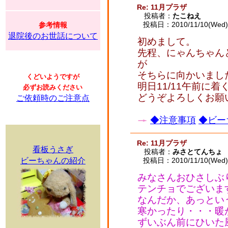
Re: 11月プラザ
投稿者：
たこねえ
投稿日：2010/11/10(Wed) 
参考情報
退院後のお世話について
初めまして。
先程、にゃんちゃん
が
そちらに向かいまし
くどいようですが
明日11/11午前に
必ずお読みください
どうぞよろしくお願
ご依頼時のご注意点
◆注意事項
◆ビー
Re: 11月プラザ
看板うさぎ
投稿者：
みさとてんちょ
ビーちゃんの紹介
投稿日：2010/11/10(Wed) 
みなさんおひさしぶ
テンチョでございま
なんだか、あっとい
寒かったり・・・暖
ずいぶん前にひいた