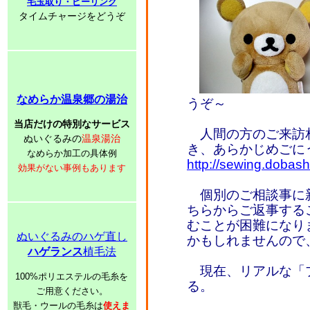
毛玉取り・ピーリング
タイムチャージをどうぞ
なめらか温泉郷の湯治
うぞ～
当店だけの特別なサービス
人間の方のご来訪
ぬいぐるみの
温泉湯治
き、あらかじめごに
なめらか加工の具体例
http://sewing.dobash
効果がない事例もあります
個別のご相談事に
ちらからご返事する
むことが困難になり
ぬいぐるみのハゲ直し
かもしれませんので
ハゲランス
植毛法
現在、リアルな「
100%ポリエステルの毛糸を
る。
ご用意ください。
獣毛・ウールの毛糸は
使えま