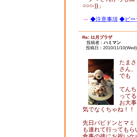
○○○-))」
◆注意事項
◆ビー
Re: 11月プラザ
投稿者：
ハミマン
投稿日：2010/11/10(Wed) 
たまさ
さん、
でも 
てんち
ってる
お大事
気でなくちゃね！！
先日パピドンとマミ
も連れて行ってもら
食事の後にお祝いケ