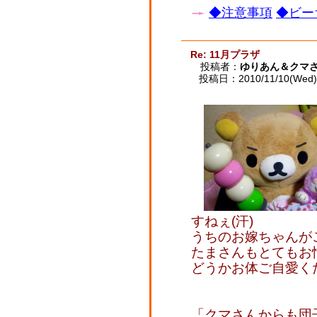
◆注意事項
◆ビー
Re: 11月プラザ
投稿者：
ゆりあん＆クマ
投稿日：2010/11/10(Wed) 
すねぇ(汗)
うちのお嫁ちゃんがご
たまさんもとてもお
どうかお体ご自愛く
「クマさんからも団子