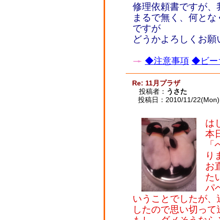
修理依頼書ですが、
まるで無く、何とな
ですが
どうかよろしくお願
◆注意事項
◆ビー
Re: 11月プラザ
投稿者：
うさた
投稿日：2010/11/22(Mon) 
は
本
「
り
お
た
パ
いうことでしたが、
したので思い切って