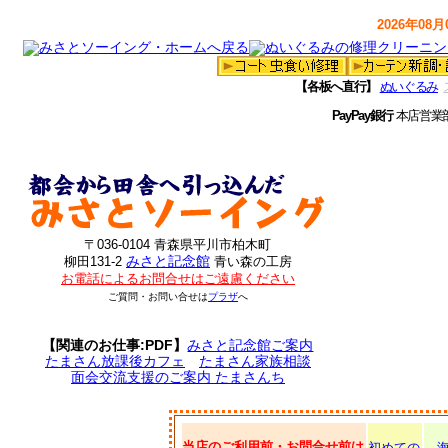
2026年08月0
【各板へ直行】
ぬいぐるみ
PayPay銀行
本店営業
〒036-0104 青森県平川市柏木町
みさと記念館
柳田131-2
青い森の工房
お電話によるお問合せはご遠慮ください
ご質問・お問い合せは
プラザ
へ
【関連のお仕事:PDF】
みさと記念館ご案内
たまさん放課後カフェ
たまさん家族相談
面会交流支援のご案内 たまさんち
当店のご利用前・お問合せ前は
初めての