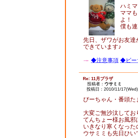
ハミマ
ママも
よ！
僕も連
先日、ザワがお友達
できています♪
◆注意事項
◆ビー
Re: 11月プラザ
投稿者：
ウサミミ
投稿日：2010/11/17(Wed) 
びーちゃん・番頭た
大変ご無沙汰してお
てんちょー様お風邪
いきなり寒くなった
ウサミミも先日ひいて