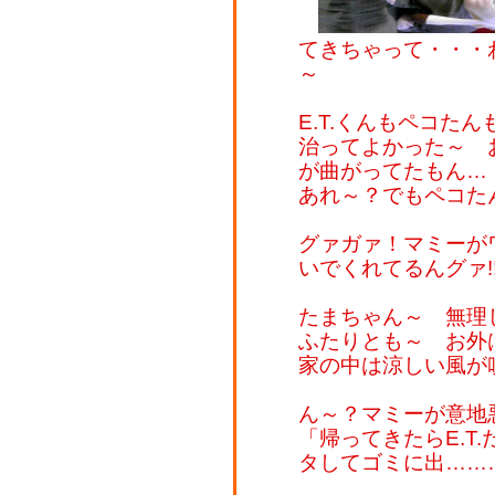
てきちゃって・・・
～
E.T.くんもペコた
治ってよかった～ 
が曲がってたもん…
あれ～？でもペコた
グァガァ！マミーが
いでくれてるんグァ!
たまちゃん～ 無
ふたりとも～ お外
家の中は涼しい風が
ん～？マミーが意地
「帰ってきたらE.T
タしてゴミに出………ゴ、