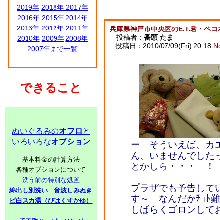
2019年
2018年
2017年
2016年
2015年
2014年
2013年
2012年
2011年
兵庫県神戸市中央区のE.T.君・ペコ
投稿者：
番頭 たま
2010年
2009年
2008年
投稿日：2010/07/09(Fri) 20:18
N
2007年まで一覧
できること
ぬいぐるみの
オフロ
と
いろいろな
オプション
ー そういえば、カ
ん、いませんでした
基本料金の計算方法
とかしら・・・ 
各種オプションについて
洗う前の特別な処置
プラザでも予告して
綿出し別洗い
音波しみぬき
す～ なんだかﾁｮﾄ
ビ白スカ湯（びはくすかゆ）
しばらくゴロンして