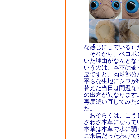
な感じにしている）
それから、ペコポ
いた理由がなんとな
いうのは、本革は硬
皮ですと、肉球部分
平らな生地にシワが
替えた当日は問題な
の出方が異なります
再度縫い直してみた
た。
おそらくは、こう
ざわざ本革になって
本革は本革で水に弱
ご来店だったわけで