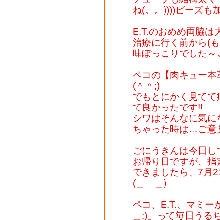
ね(。。))))ビー
E.T.のおめめ両脇は
治療に行く前から(
味ぽっこりでした～。た
ペコの【肉キュー本
(＾＾;)
でもとにかく見てて
て良かったです!!
シワはそんなに気に
ちゃった時は…ご意
ごにうきんは今日して
お帰り日ですが、指
できましたら、7月2
(＿ ＿)
ペコ、E.T.、マミー
＿;)」って毎日うる