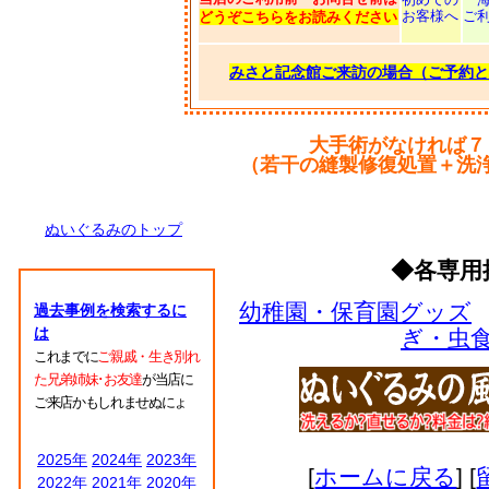
お客様へ
ご
どうぞこちらをお読みください
みさと記念館ご来訪の場合（ご予約と
大手術がなければ７
（若干の縫製修復処置＋洗
ぬいぐるみのトップ
◆各専用
幼稚園・保育園グッズ
過去事例を検索するに
は
ぎ・虫
これまでに
ご親戚・生き別れ
た兄弟姉妹･お友達
が当店に
ご来店かもしれませぬにょ
2025年
2024年
2023年
[
ホームに戻る
] [
2022年
2021年
2020年