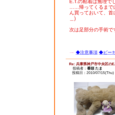
E.T.の粘着は無理でし
……帰ってくるまで
ん買っておいて、首
＿)
次は足部分の手術ですか
◆注意事項
◆ビーち
Re: 兵庫県神戸市中央区のE.
投稿者：
番頭 たま
投稿日：2010/07/15(Thu) 