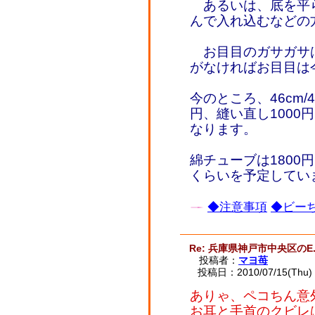
あるいは、底を平
んで入れ込むなどの
お目目のガサガサ
がなければお目目は
今のところ、46cm/
円、縫い直し1000
なります。
綿チューブは1800
くらいを予定してい
◆注意事項
◆ビーち
Re: 兵庫県神戸市中央区のE.
投稿者：
マヨ苺
投稿日：2010/07/15(Thu) 
ありゃ、ペコちん意
お耳と手首のクビレ