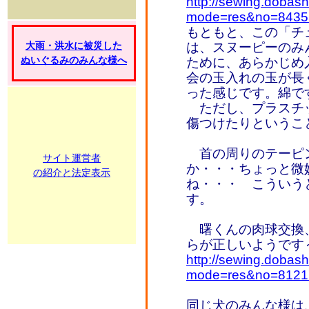
http://sewing.dobash
mode=res&no=8435
もともと、この「チ
大雨・洪水に被災した
は、スヌーピーのみ
ぬいぐるみのみんな様へ
ために、あらかじめ
会の玉入れの玉が長
った感じです。綿で
ただし、プラスチ
傷つけたりというこ
首の周りのテーピ
サイト運営者
か・・・ちょっと微
の紹介と法定表示
ね・・・ こういう
す。
曙くんの肉球交換
らが正しいようです
http://sewing.dobash
mode=res&no=8121
同じ犬のみんな様は