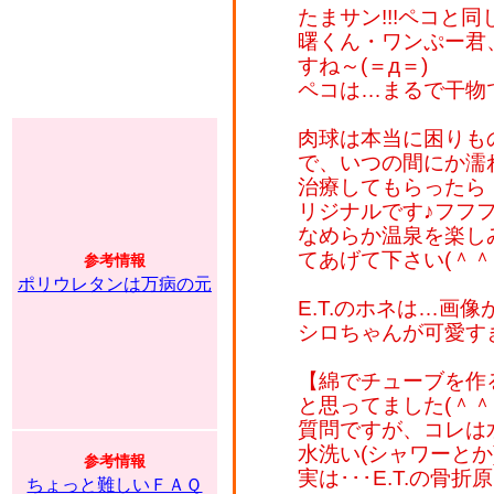
たまサン!!!ペコと同
曙くん・ワンぷー君
すね～(＝д＝)
ペコは…まるで干物
肉球は本当に困りも
で、いつの間にか濡れ
治療してもらったら
リジナルです♪フフ
なめらか温泉を楽し
てあげて下さい(＾＾;
参考情報
ポリウレタンは万病の元
E.T.のホネは…画像
シロちゃんが可愛す
【綿でチューブを作
と思ってました(＾
質問ですが、コレは
水洗い(シャワーと
参考情報
実は･･･E.T.の骨
ちょっと難しいＦＡＱ