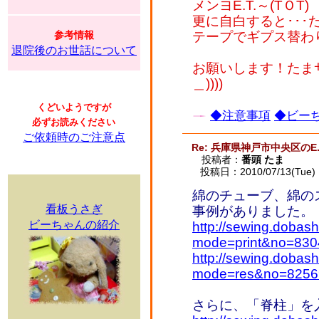
メンヨE.T.～(TＯT)
更に自白すると･･
参考情報
テープでギプス替わ
退院後のお世話について
お願いします！たまサ
＿))))
くどいようですが
◆注意事項
◆ビーち
必ずお読みください
ご依頼時のご注意点
Re: 兵庫県神戸市中央区のE.
投稿者：
番頭 たま
投稿日：2010/07/13(Tue) 
綿のチューブ、綿の
看板うさぎ
事例がありました。
ビーちゃんの紹介
http://sewing.dobash
mode=print&no=83
http://sewing.dobash
mode=res&no=8256
さらに、「脊柱」を