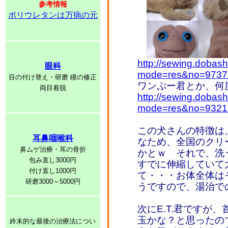
参考情報
ポリウレタンは万病の元
http://sewing.dobash
眼科
mode=res&no=9737
目の付け替え・研磨 瞳の修正
ワンぷー君とか、何
両目着脱
http://sewing.dobash
mode=res&no=9321
この犬さんの特徴は
耳鼻咽喉科
なため、全国のクリ
鼻ムゲ治療・耳の骨折
かとｗ それで、洗
包み直し3000円
すでに伸縮していて
付け直し1000円
て・・・お体全体は
研磨3000～5000円
うですので、湯治で
次にE.T.君ですが
玉かな？と思ったの
終末的な最後の治療法につい