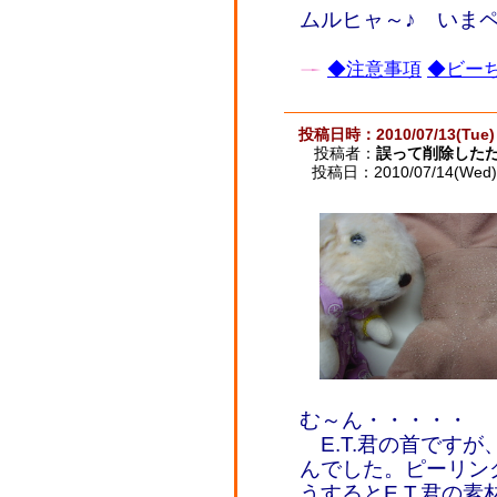
ムルヒャ～♪ いま
◆注意事項
◆ビーち
投稿日時：2010/07/13(Tue) 
投稿者：
誤って削除した
投稿日：2010/07/14(Wed) 
む～ん・・・・・
E.T.君の首です
んでした。ピーリン
うするとE.T.君の