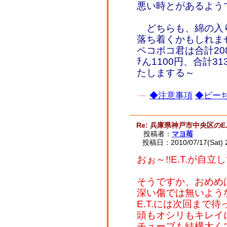
悪い時とがあるよう
どちらも、綿の入
落ち着くかもしれま
ペコポコ君は合計208
ﾁん1100円、合計
たしまする～
◆注意事項
◆ビーち
Re: 兵庫県神戸市中央区のE.
投稿者：
マヨ苺
投稿日：2010/07/17(Sat) 
おぉ～!!E.T.が自立
そうですか、おめめ
深い傷では無いよう
E.T.には次回まで待
頭もオシリもキレイ
チューブも結構太く