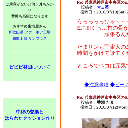
Re: 兵庫県神戸市中央区のE.
ご用意がないと何ヶ月もかか
投稿者：
マヨ苺
り
投稿日：2010/07/10(Sat) 
費用も高額になります
うっっっっひゃ～～～(
おすすめ生地屋さん
E.T.!!!くっ…首の
和歌山県 ファーボア工場
頑張るんだE.T
和歌山県 サンプラス
たまサンも宇宙人の
時間をかけて診てく
ところでペコは元気
ビビビ材団
について
◆注意事項
◆ビーち
Re: 兵庫県神戸市中央区のE.
投稿者：
番頭 たま
投稿日：2010/07/12(Mon) 
中綿の交換と
はらわたクッション
作り