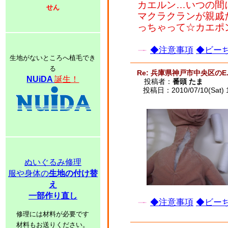
カエルン…いつの間に
せん
マクラクランが親戚
っちゃって☆カエポ
◆注意事項
◆ビーち
生地がないところへ植毛でき
る
Re: 兵庫県神戸市中央区のE.
NUiDA
誕生！
投稿者：
番頭 たま
投稿日：2010/07/10(Sat) 
ぬいぐるみ修理
服や身体の
生地の付け替
え
一部作り直し
◆注意事項
◆ビーち
修理には材料が必要です
材料もお送りください。