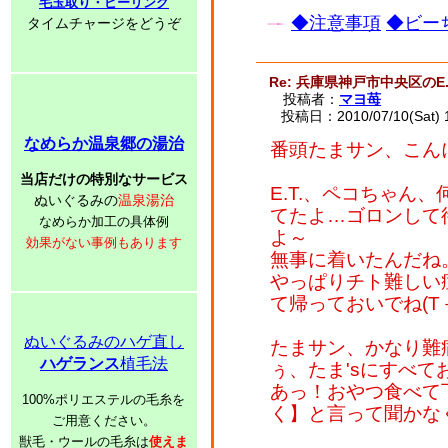
毛玉取り・ピーリング
◆注意事項
◆ビーち
タイムチャージをどうぞ
Re: 兵庫県神戸市中央区のE.
投稿者：
マヨ苺
投稿日：2010/07/10(Sat) 
なめらか温泉郷の湯治
番頭たまサン、こん
当店だけの特別なサービス
E.T.、ペコちゃん
ぬいぐるみの
温泉湯治
てたよ…ゴロンして
なめらか加工の具体例
よ～
効果がない事例もあります
無事に着いたんだね。
やっぱりチト難しい
て帰っておいでね(T－
ぬいぐるみのハゲ直し
たまサン、かなり難
ハゲランス
植毛法
ぅ、たま'sにすべて
あっ！おやつ食べて
100%ポリエステルの毛糸を
く】と言って聞かな
ご用意ください。
獣毛・ウールの毛糸は
使えま