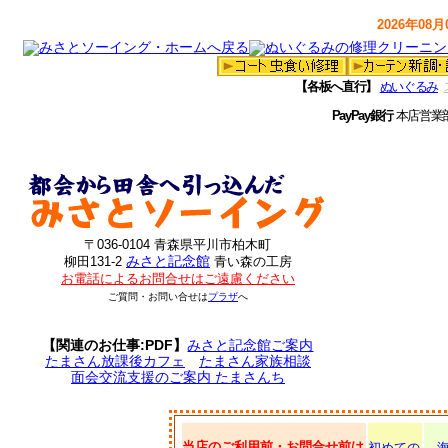
2026年08月0
【各板へ直行】
ぬいぐるみ
PayPay銀行
本店営業
〒036-0104 青森県平川市柏木町
みさと記念館
柳田131-2
青い森の工房
お電話によるお問合せはご遠慮ください
ご質問・お問い合せは
プラザ
へ
【関連のお仕事:PDF】
みさと記念館ご案内
たまさん放課後カフェ
たまさん家族相談
面会交流支援のご案内 たまさんち
当店のご利用前・お問合せ前は
初めての