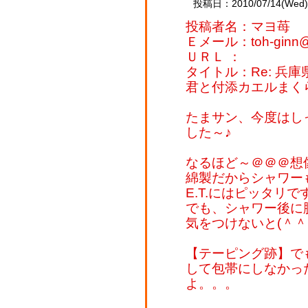
投稿日：2010/07/14(Wed) 
投稿者名：マヨ苺
Ｅメール：toh-ginn@kp
ＵＲＬ ：
タイトル：Re: 兵庫
君と付添カエルまく
たまサン、今度はし
した～♪
なるほど～＠＠＠想像
綿製だからシャワー
E.T.にはピッタリで
でも、シャワー後に
気をつけないと(＾＾
【テーピング跡】で
して包帯にしなかったの
よ。。。