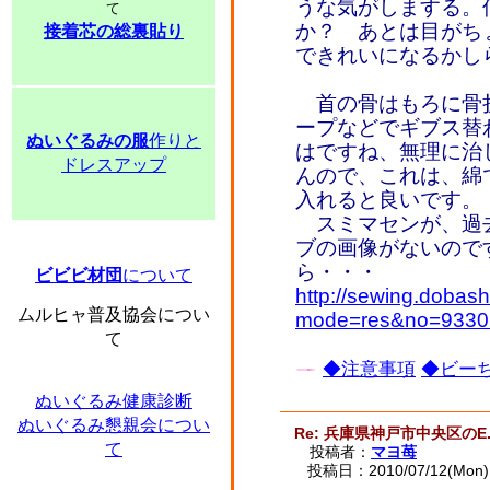
うな気がしまする。
て
か？ あとは目がち
接着芯の総裏貼り
できれいになるかし
首の骨はもろに骨
ープなどでギブス替
ぬいぐるみの服
作りと
はですね、無理に治
ドレスアップ
んので、これは、綿
入れると良いです。
スミマセンが、過
ブの画像がないので
ら・・・
ビビビ材団
について
http://sewing.dobash
ムルヒャ普及協会につい
mode=res&no=9330
て
◆注意事項
◆ビーち
ぬいぐるみ健康診断
ぬいぐるみ懇親会につい
Re: 兵庫県神戸市中央区のE.
て
投稿者：
マヨ苺
投稿日：2010/07/12(Mon) 