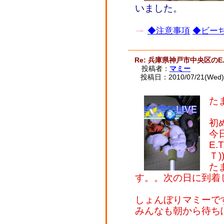
いました。
◆注意事項
◆ビーち
Re: 兵庫県神戸市中央区のE.
投稿者：
マミー
投稿日：2010/07/21(Wed) 
た
初
今
E
Ｔ))
た
す。。次の日に到着し
しょんぼりマミーで
みんなも朝から待ち