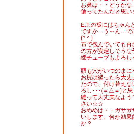
お鼻は・・どうかな
偏ってたんだと思います
E.T.の板にはちゃ
ですか…う～ん…で
(^＾)
布で包んでいても再
の方が安定しそうな予感
綿チューブもよろし
頭も穴がいつのまに
お尻は縫ったら大丈
たので、付け替えな
るし･･･(＝△＝)と
縫って大丈夫なよう
さい☆☆
おめめは・・ガサガ
いします。何か効果
か？