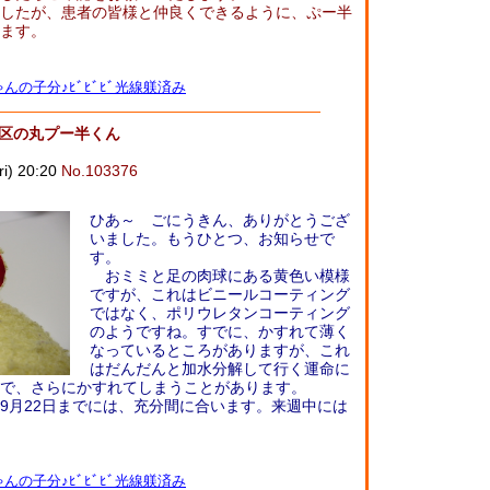
したが、患者の皆様と仲良くできるように、ぷー半
ます。
んの子分♪ﾋﾞﾋﾞﾋﾞ光線躾済み
見区の丸プー半くん
) 20:20
No.103376
ひあ～ ごにうきん、ありがとうござ
いました。もうひとつ、お知らせで
す。
おミミと足の肉球にある黄色い模様
ですが、これはビニールコーティング
ではなく、ポリウレタンコーティング
のようですね。すでに、かすれて薄く
なっているところがありますが、これ
はだんだんと加水分解して行く運命に
で、さらにかすれてしまうことがあります。
月22日までには、充分間に合います。来週中には
んの子分♪ﾋﾞﾋﾞﾋﾞ光線躾済み