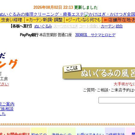
2026年08月02日 22:13
更新しました
【各板へ直行】
ぬいぐるみ
スーツかけはぎ
コート虫食い
カーテン
総合
PayPay銀行
本店営業部 普通口座
3934831 サクマヒロヒデ
町
工房
ださい
大手術がな
ご質問･ご相談･ご来店予約は
館ご案内
家族相談
んち
前・お問合せ前は
初めての
海外からの
お受けできない
ご依頼方法