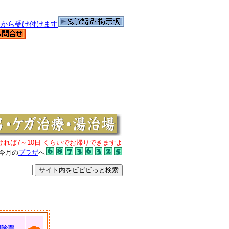
ければ7～10日 くらいでお帰りできますよ
今月の
プラザ
へ
問診票