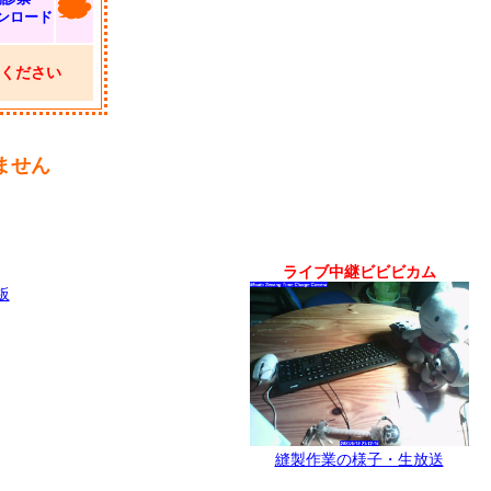
ンロード
ください
ません
ライブ中継ビビビカム
板
縫製作業の様子・生放送