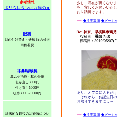
参考情報
少し、滞在が長くなりま
を 宜しくお願いいたし
ポリウレタンは万病の元
お世話掛けます。
◆注意事項
◆ビーちゃ
Re: 神奈川県横浜市鶴
眼科
投稿者：
番頭 たま
目の付け替え・研磨 瞳の修正
投稿日：2010/05/07(Fri
両目着脱
耳鼻咽喉科
鼻ムゲ治療・耳の骨折
包み直し3000円
付け直し1000円
あり、オフロに入るだけ
研磨3000～5000円
それから、お誕生日の9
お帰りできますにょ～
終末的な最後の治療法につい
◆注意事項
◆ビーちゃ