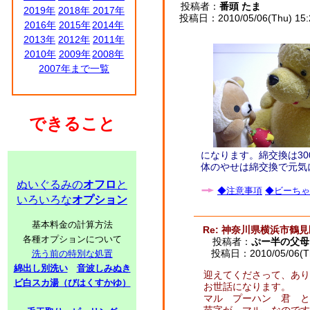
投稿者：
番頭 たま
2019年
2018年
2017年
投稿日：2010/05/06(Thu) 15
2016年
2015年
2014年
2013年
2012年
2011年
2010年
2009年
2008年
2007年まで一覧
できること
になります。綿交換は30
体のやせは綿交換で元気
ぬいぐるみの
オフロ
と
◆注意事項
◆ビーちゃ
いろいろな
オプション
基本料金の計算方法
Re: 神奈川県横浜市鶴
各種オプションについて
投稿者：
ぷー半の父母
投稿日：2010/05/06(Th
洗う前の特別な処置
綿出し別洗い
音波しみぬき
迎えてくださって、あり
ビ白スカ湯（びはくすかゆ）
お世話になります。
マル プーハン 君 と