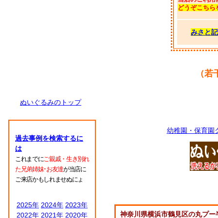
どうぞこちら
みさと記
（若
ぬいぐるみのトップ
幼稚園・保育園
過去事例を検索するに
は
これまでに
ご親戚・生き別れ
た兄弟姉妹･お友達
が当店に
ご来店かもしれませぬにょ
2025年
2024年
2023年
神奈川県横浜市鶴見区の丸プー
2022年
2021年
2020年