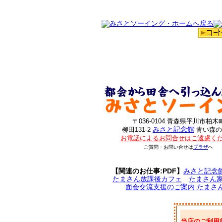
〒036-0104 青森県平川市柏木
みさと記念館
柳田131-2
青い森の
お電話によるお問合せはご遠慮く
ご質問・お問い合せは
プラザ
へ
【関連のお仕事:PDF】
みさと記念
たまさん放課後カフェ
たまさん
面会交流支援のご案内 たまさ
当店のご利用