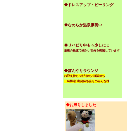
◆ドレスアップ・ピーリング
◆なめらか温泉療養中
◆リハビリ中もぅ少しにょ
最後の検査で細かい部分を確認しています
◆ぼんやりラウンジ
お迎え待ち･相方待ち･確認待ち
一時帰宅･出発待ち合せのみんな様
◆お帰りしました