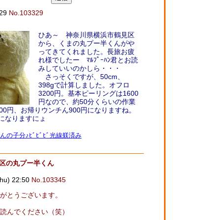
:29
No.103329
ひあ～ 神奈川県横浜市鶴見区
から、くまの丸プー半くんがや
ってきてくれました。長旅お疲
れ様でしたー ﾏﾙﾌﾟｰﾊﾝ君とお読
みしていいのかしら・・・
さっそくですが、50cm、
398gで計算しました。オフロ
3200円。基本ピーリングは1600
円なので、約50分くらいの作業
00円、お帰りウンチん900円になりますね。
になりますにょ
んの子分♪ﾋﾞﾋﾞﾋﾞ光線躾済み
見区の丸プー半くん
u) 22:50
No.103345
がとうございます。
読んでください（笑）