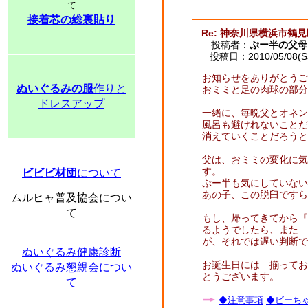
て
接着芯の総裏貼り
Re: 神奈川県横浜市鶴
投稿者：
ぷー半の父母
投稿日：2010/05/08(Sat
お知らせをありがとうご
ぬいぐるみの服
作りと
おミミと足の肉球の部分
ドレスアップ
一緒に、毎晩父とオネン
風呂も避けれないことだ
消えていくことだろうと
父は、おミミの変化に気
す。
ビビビ材団
について
ぷー半も気にしていない
あの子、この脱臼ですら
ムルヒャ普及協会につい
て
もし、帰ってきてから『
るようでしたら、また 
が、それでは遅い判断で
ぬいぐるみ健康診断
お誕生日には 揃ってお
ぬいぐるみ懇親会につい
とうございます。
て
◆注意事項
◆ビーちゃ