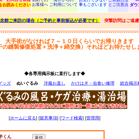
お客様へ
ご利用について
事もございます
とご注意点
をお読みください
ダウ
念館ご来訪の場合（ご予約と事前振込が必要です）
突撃訪問はご遠慮
大手術がなければ７～１０日くらいでお帰りきます
干の縫製修復処置＋洗浄＋綿交換）それほどお待たせし
◆各専用掲示板に直行します◆
グッズ
ぬいぐるみ
洋服お直し
かけはぎ・虫食い修理
総合掲示
[
ホームに戻る
] [
留意事項
] [
ワード検索
] [
管理用
]
半くん