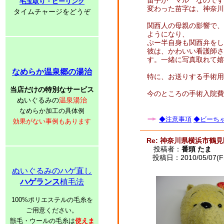
苗字が マル なのです
毛玉取り・ピーリング
変わった苗字は、神奈川
タイムチャージをどうぞ
関西人の母親の影響で、
ようになり、
ぷー半自身も関西弁をし
彼は、かわいい看護師さ
す。一緒に写真取れて嬉
なめらか温泉郷の湯治
特に、お送りする手術用
当店だけの特別なサービス
今のところの手術入院費
ぬいぐるみの
温泉湯治
なめらか加工の具体例
◆注意事項
◆ビーちゃ
効果がない事例もあります
Re: 神奈川県横浜市鶴
投稿者：
番頭 たま
投稿日：2010/05/07(Fri
ぬいぐるみのハゲ直し
ハゲランス
植毛法
100%ポリエステルの毛糸を
ご用意ください。
獣毛・ウールの毛糸は
使えま