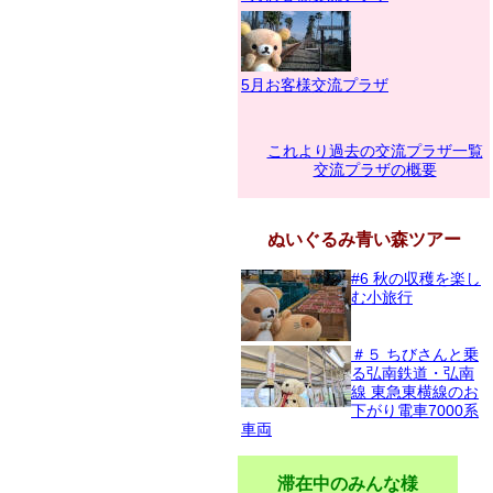
5月お客様交流プラザ
これより過去の交流プラザ一覧
交流プラザの概要
ぬいぐるみ青い森ツアー
#6 秋の収穫を楽し
む小旅行
＃５ ちびさんと乗
る弘南鉄道・弘南
線 東急東横線のお
下がり電車7000系
車両
滞在中のみんな様