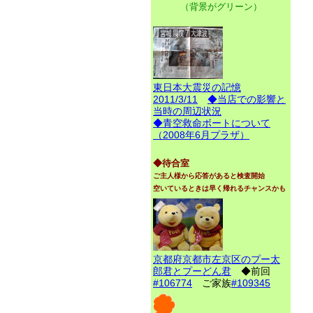
（背景がグリーン）
東日本大震災の記憶
2011/3/11
◆当店での影響と
当時の周辺状況
◆青空救命ボートについて
（2008年6月プラザ）
◆待合室
ご主人様から応答があると検査開始
空いているときは早く帰れるチャンスかも
京都府京都市左京区のプー太
郎君とプーどん君
◆前回
#106774
ご家族
#109345