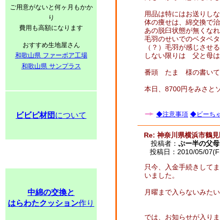
ご用意がないと何ヶ月もかか
用品は特にはお送りしな
り
体の痩せは、綿交換で治
費用も高額になります
あの脱臼状態が無くなれ
毛羽のせいでのベタベタ
おすすめ生地屋さん
（？）毛羽が感じさせる
和歌山県 ファーボア工場
しない限りは 父と母は
和歌山県 サンプラス
番頭 たま 様の書いて
本日、8700円をみさ
◆注意事項
◆ビーちゃ
ビビビ材団
について
Re: 神奈川県横浜市鶴
投稿者：
ぷー半の父母
投稿日：2010/05/07(Fri
只今、入金手続きしてま
いました。
中綿の交換と
月曜まで入らないみたい
はらわたクッション
作り
では、お知らせが入りま