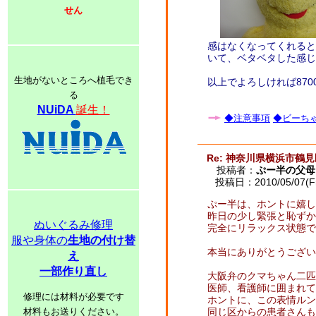
せん
感はなくなってくれると
いて、ベタベタした感じ
生地がないところへ植毛でき
以上でよろしければ87
る
NUiDA
誕生！
◆注意事項
◆ビーちゃ
Re: 神奈川県横浜市鶴
投稿者：
ぷー半の父母
投稿日：2010/05/07(Fri
ぷー半は、ホントに嬉し
昨日の少し緊張と恥ずか
ぬいぐるみ修理
完全にリラックス状態で
服や身体の
生地の付け替
本当にありがとうござい
え
一部作り直し
大阪弁のクマちゃん二匹
医師、看護師に囲まれて
修理には材料が必要です
ホントに、この表情ルン
材料もお送りください。
同じ区からの患者さんも