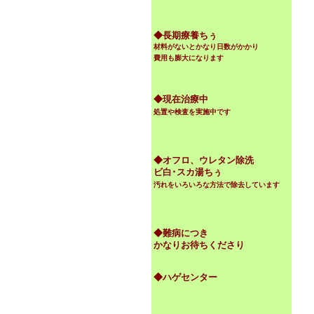
◆
長期療養ちぅ
材料がないとかなり日数がかかり
費用も膨大になります
◆現在治療中
処置や検査を実施中です
◆オフロ、ウレタン除洗
ビ白･スカ湯ちぅ
汚れをいろいろな方法で除去しています
◆難病につき
かなりお待ちくださり
◆ハゲセンター