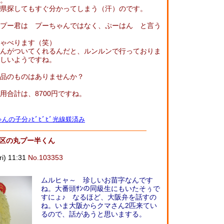
。
県探してもすぐ分かってしまう（汗）のです。
プー君は プーちゃんではなく、ぷーはん と言う
ゃべります（笑）
んがついてくれるんだと、ルンルンで行っておりま
しいようですね。
品のものはありませんか？
用合計は、8700円ですね。
んの子分♪ﾋﾞﾋﾞﾋﾞ光線躾済み
見区の丸プー半くん
) 11:31
No.103353
ムルヒャ～ 珍しいお苗字なんです
ね。大番頭ｻﾝの同級生にもいたそぅで
すにょ♪ なるほど、大阪弁を話すの
ね。いま大阪からクマさん2匹来てい
るので、話があうと思いまする。