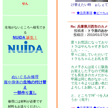
せん
け替えたい時 ぉしぇて
◆注意事項
◆ビーちゃ
Re: 兵庫県川西市のカ
生地がないところへ植毛でき
投稿者：
トラ吉のおか
る
投稿日：2010/01/27(We
NUiDA
誕生！
度々お世話になっており
トラはやんちゃすぎるの
した・・・。
早々に治していただいて
トラもちゃんとお礼を言
カメ子さんは近くに阪急
お迎えした子なので間違
でも長生きのカメだから
ぬいぐるみ修理
甲羅は同じ色がなかった
服や身体の
生地の付け替
で元々今よりは濃い色だ
え
よろしくお願いします。
一部作り直し
と、ところでｸﾎﾟｰﾝ
うか（滝汗）
修理には材料が必要です
材料もお送りください。
◆注意事項
◆ビーちゃ