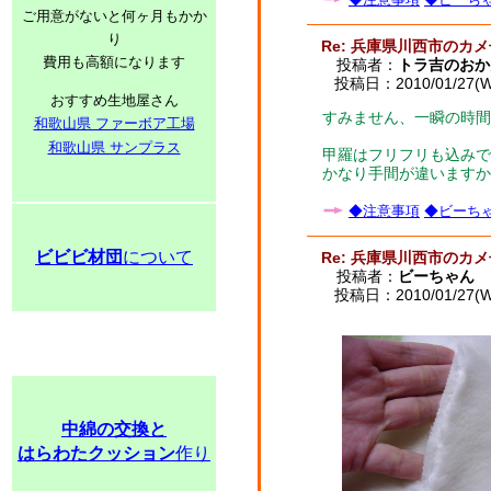
ご用意がないと何ヶ月もかか
り
Re: 兵庫県川西市のカ
費用も高額になります
投稿者：
トラ吉のおか
投稿日：2010/01/27(We
おすすめ生地屋さん
すみません、一瞬の時間
和歌山県 ファーボア工場
和歌山県 サンプラス
甲羅はフリフリも込みで
かなり手間が違いますか
◆注意事項
◆ビーちゃ
ビビビ材団
について
Re: 兵庫県川西市のカ
投稿者：
ビーちゃん
投稿日：2010/01/27(We
中綿の交換と
はらわたクッション
作り