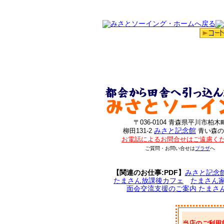
〒036-0104 青森県平川市柏木
みさと記念館
柳田131-2
青い森の
お電話によるお問合せはご遠慮く
ご質問・お問い合せは
プラザ
へ
【関連のお仕事:PDF】
みさと記念
たまさん放課後カフェ
たまさん
面会交流支援のご案内 たまさ
当店のご利用