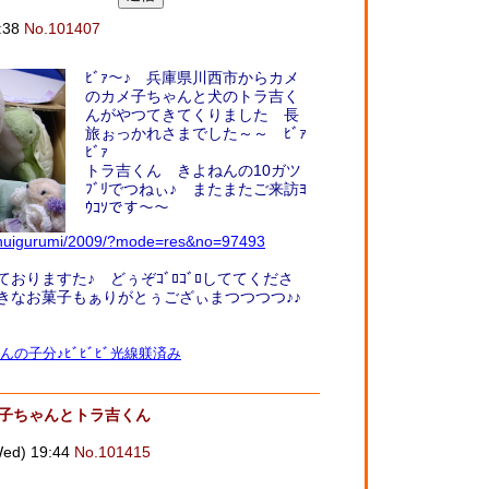
:38
No.101407
ﾋﾞｧ～♪ 兵庫県川西市からカメ
のカメ子ちゃんと犬のトラ吉く
んがやつてきてくりました 長
旅ぉっかれさまでした～～ ﾋﾞｧ
ﾋﾞｧ
トラ吉くん きよねんの10ガツ
ﾌﾞﾘでつねぃ♪ またまたご来訪ﾖ
ｳｺｿです～～
jp/nuigurumi/2009/?mode=res&no=97493
おりますた♪ どぅぞｺﾞﾛｺﾞﾛしててくださ
きなお菓子もぁりがとぅござぃまつつつつ♪♪
んの子分♪ﾋﾞﾋﾞﾋﾞ光線躾済み
メ子ちゃんとトラ吉くん
d) 19:44
No.101415