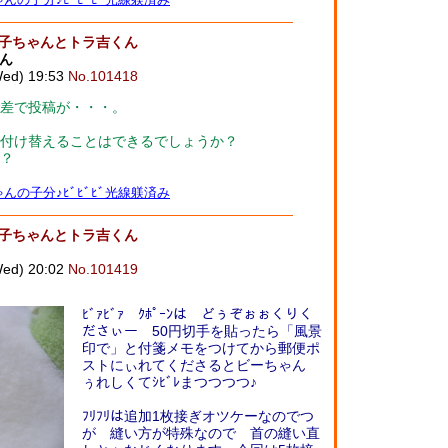
メ子ちゃんとトラ吉くん
ん
d) 19:53
No.101418
差で投稿が・・・。
付け替えることはできるでしょうか？
？
んの子分♪ﾋﾞﾋﾞﾋﾞ光線躾済み
メ子ちゃんとトラ吉くん
d) 20:02
No.101419
ﾋﾞｧﾋﾞｧ ｸﾎﾟｰﾝは どぅぞぉぉくりく
ださぃー 50円切手を貼ったら「風景
印で」と付箋メモをつけてから郵便ポ
ストにぃれてくださるとビーちゃん
ぅれしくてｼﾋﾞﾚまつつつつ♪
ﾌﾘﾌﾘは追加1枚接ぎオツケーなのでつ
が 縫い方が特殊なので 首の縫い直