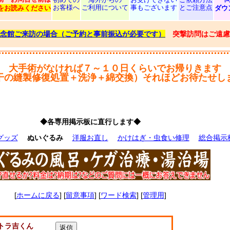
お客様へ
ご利用について
事もございます
とご注意点
をお読みください
ダウ
念館ご来訪の場合（ご予約と事前振込が必要です）
突撃訪問はご遠慮
大手術がなければ７～１０日くらいでお帰りきます
干の縫製修復処置＋洗浄＋綿交換）それほどお待たせし
◆各専用掲示板に直行します◆
グッズ
ぬいぐるみ
洋服お直し
かけはぎ・虫食い修理
総合掲示
[
ホームに戻る
] [
留意事項
] [
ワード検索
] [
管理用
]
トラ吉くん