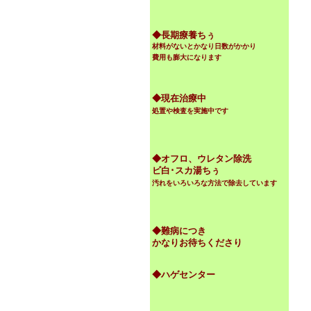
◆
長期療養ちぅ
材料がないとかなり日数がかかり
費用も膨大になります
◆現在治療中
処置や検査を実施中です
◆オフロ、ウレタン除洗
ビ白･スカ湯ちぅ
汚れをいろいろな方法で除去しています
◆難病につき
かなりお待ちくださり
◆ハゲセンター