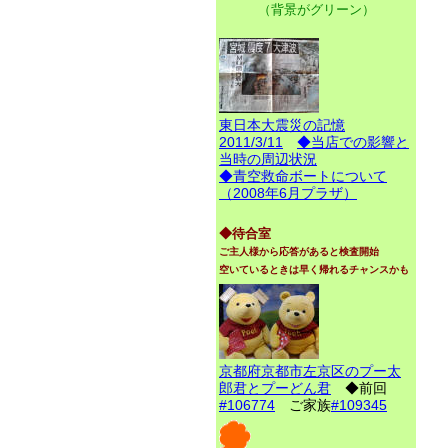
（背景がグリーン）
東日本大震災の記憶
2011/3/11
◆当店での影響と
当時の周辺状況
◆青空救命ボートについて
（2008年6月プラザ）
◆待合室
ご主人様から応答があると検査開始
空いているときは早く帰れるチャンスかも
京都府京都市左京区のプー太
郎君とプーどん君
◆前回
#106774
ご家族
#109345