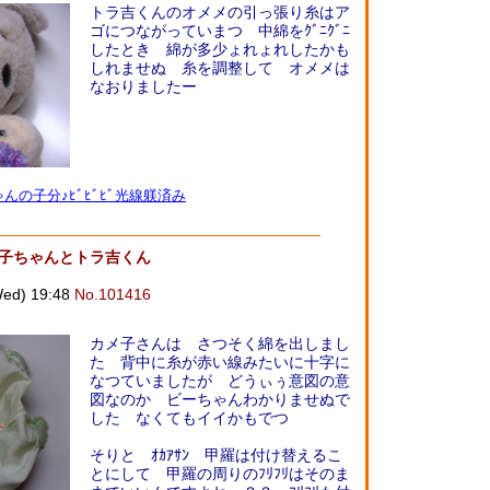
トラ吉くんのオメメの引っ張り糸はア
ゴにつながっていまつ 中綿をｸﾞﾆｸﾞﾆ
したとき 綿が多少ょれょれしたかも
しれませぬ 糸を調整して オメメは
なおりましたー
んの子分♪ﾋﾞﾋﾞﾋﾞ光線躾済み
メ子ちゃんとトラ吉くん
d) 19:48
No.101416
カメ子さんは さつそく綿を出しまし
た 背中に糸が赤い線みたいに十字に
なつていましたが どうぃぅ意図の意
図なのか ビーちゃんわかりませぬで
した なくてもイイかもでつ
そりと ｵｶｱｻﾝ 甲羅は付け替えるこ
とにして 甲羅の周りのﾌﾘﾌﾘはそのま