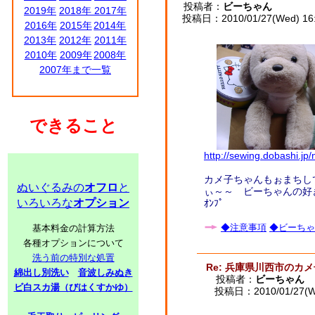
投稿者：
ビーちゃん
2019年
2018年
2017年
投稿日：2010/01/27(Wed) 16
2016年
2015年
2014年
2013年
2012年
2011年
2010年
2009年
2008年
2007年まで一覧
できること
http://sewing.dobashi.
カメ子ちゃんもぉまちして
ぬいぐるみの
オフロ
と
ぃ～～ ビーちゃんの好
いろいろな
オプション
ｵﾝﾌﾟ
◆注意事項
◆ビーちゃ
基本料金の計算方法
各種オプションについて
洗う前の特別な処置
Re: 兵庫県川西市のカ
綿出し別洗い
音波しみぬき
投稿者：
ビーちゃん
ビ白スカ湯（びはくすかゆ）
投稿日：2010/01/27(We