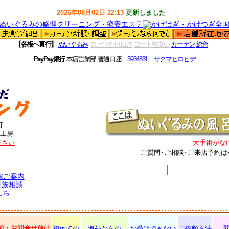
2026年08月02日 22:13
更新しました
【各板へ直行】
ぬいぐるみ
スーツかけはぎ
コート虫食い
カーテン
総合
PayPay銀行
本店営業部 普通口座
3934831 サクマヒロヒデ
町
工房
ださい
大手術がな
ご質問･ご相談･ご来店予約は
館ご案内
家族相談
んち
前・お問合せ前は
初めての
海外からの
お受けできない
ご依頼方法