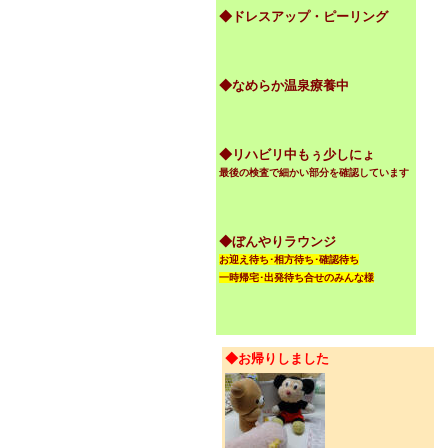
◆ドレスアップ・ピーリング
◆なめらか温泉療養中
◆リハビリ中もぅ少しにょ
最後の検査で細かい部分を確認しています
◆ぼんやりラウンジ
お迎え待ち･相方待ち･確認待ち
一時帰宅･出発待ち合せのみんな様
◆お帰りしました