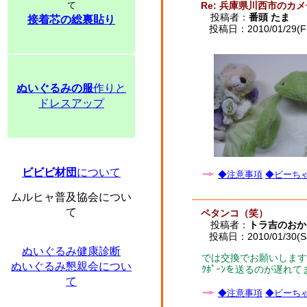
て
Re: 兵庫県川西市のカ
投稿者：
番頭 たま
接着芯の総裏貼り
投稿日：2010/01/29(Fri
ぬいぐるみの服
作りと
ドレスアップ
ビビビ材団
について
◆注意事項
◆ビーちゃ
ムルヒャ普及協会につい
て
ペタンコ（笑）
投稿者：
トラ吉のおか
投稿日：2010/01/30(Sat
ぬいぐるみ健康診断
では交換でお願いします
ぬいぐるみ懇親会につい
ｸﾎﾟｰﾝを送るのが遅
て
◆注意事項
◆ビーちゃ