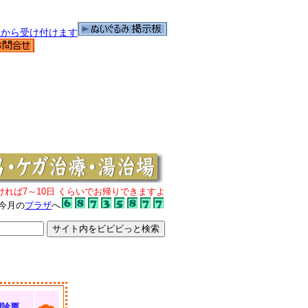
ければ7～10日 くらいでお帰りできますよ
今月の
プラザ
へ
問診票