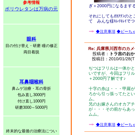
参考情報
ぎ＋2000円になるます
ポリウレタンは万病の元
それにしてもｵｶｱﾁﾝの
て みんな様ｷﾚｲｷﾚｲで
◆注意事項
◆ビーちゃ
眼科
目の付け替え・研磨 瞳の修正
Re: 兵庫県川西市のカ
両目着脱
投稿者：
トラ吉のおか
投稿日：2010/01/28(Th
ぢつはフリルは一体かと
いですが、今回はフリル
＋2000円了解です♪
耳鼻咽喉科
鼻ムゲ治療・耳の骨折
十字の糸は・・・甲羅が
ろから引っ張ってたとい
包み直し3000円
ム。
付け直し1000円
兄のお嫁さんのオカアチ
研磨3000～5000円
が・・・その前からあっ
ムム。
◆注意事項
◆ビーちゃ
終末的な最後の治療法につい