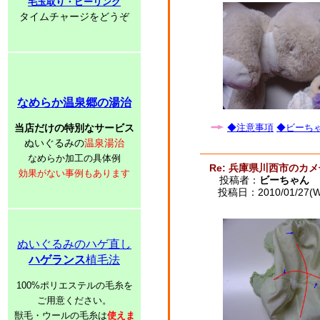
毛玉取り・ピーリング
タイムチャージをどうぞ
なめらか温泉郷の湯治
当店だけの特別なサービス
◆注意事項
◆ビーちゃ
ぬいぐるみの
温泉湯治
なめらか加工の具体例
Re: 兵庫県川西市のカ
効果がない事例もあります
投稿者：
ビーちゃん
投稿日：2010/01/27(We
ぬいぐるみのハゲ直し
ハゲランス
植毛法
100%ポリエステルの毛糸を
ご用意ください。
獣毛・ウールの毛糸は
使えま