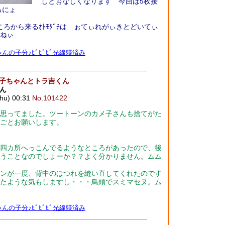
しとぉなじくなります 今回は5枚接
るにょ
ところから来るｵﾄﾓﾀﾞﾁは ぉてぃれがぃきとどいてぃ
つねぃ
んの子分♪ﾋﾞﾋﾞﾋﾞ光線躾済み
メ子ちゃんとトラ吉くん
ん
u) 00:31
No.101422
思ってました。ツートーンのカメ子さんも捨てがた
ごとお願いします。
四カ所へっこんでるようなところがあったので、後
うことなのでしょーか？？よく分かりません。ムム
ンが一度、背中のほつれを縫い直してくれたのです
たような気もしますし・・・鳥頭でスミマセヌ。ム
んの子分♪ﾋﾞﾋﾞﾋﾞ光線躾済み