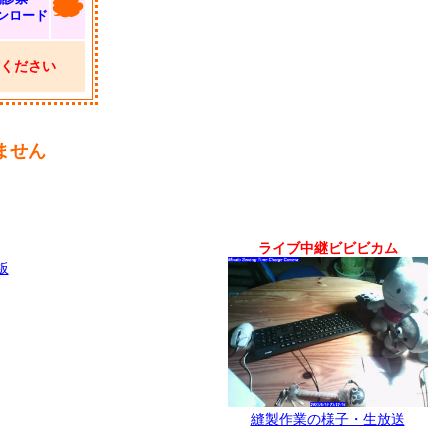
ンロード
ください
ません
ライブ中継ビビビカム
板
縫製作業の様子・生放送