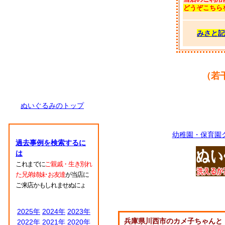
どうぞこちら
みさと記
（若
ぬいぐるみのトップ
幼稚園・保育園
過去事例を検索するに
は
これまでに
ご親戚・生き別れ
た兄弟姉妹･お友達
が当店に
ご来店かもしれませぬにょ
2025年
2024年
2023年
兵庫県川西市のカメ子ちゃんと
2022年
2021年
2020年