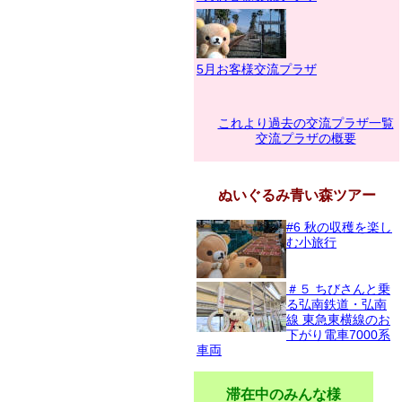
5月お客様交流プラザ
これより過去の交流プラザ一覧
交流プラザの概要
ぬいぐるみ青い森ツアー
#6 秋の収穫を楽し
む小旅行
＃５ ちびさんと乗
る弘南鉄道・弘南
線 東急東横線のお
下がり電車7000系
車両
滞在中のみんな様