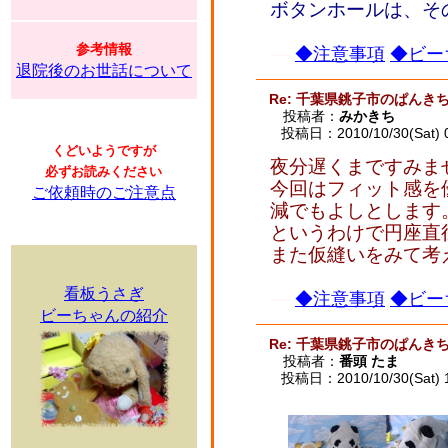
ボタンホールは、そ
参考情報
◆注意事項
◆ビー
退院後のお世話について
Re: 千葉県銚子市のぱんき
投稿者：
みかきち
投稿日：2010/10/30(Sat) 
くどいようですが
夜分遅くまですみま
必ずお読みください
今回はフィット感を
ご依頼時のご注意点
減でもよしとします
というわけで円座直
また仮縫いをみて考
看板うさぎ
◆注意事項
◆ビー
ビーちゃんの紹介
Re: 千葉県銚子市のぱんき
投稿者：
番頭 たま
投稿日：2010/10/30(Sat) 