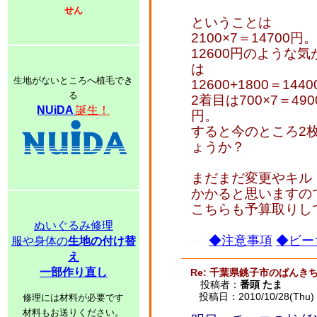
せん
ということは
2100×7＝14700
12600円のような気
は
生地がないところへ植毛でき
12600+1800＝144
る
2着目は700×7＝49
NUiDA
誕生！
円。
すると今のところ2枚で
ょうか？
まだまだ変更やキル
かかると思いますの
こちらも予算取りし
ぬいぐるみ修理
◆注意事項
◆ビー
服や身体の
生地の付け替
え
一部作り直し
Re: 千葉県銚子市のぱんき
投稿者：
番頭 たま
投稿日：2010/10/28(Thu) 
修理には材料が必要です
材料もお送りください。