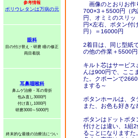
参考情報
画像のとおりお作りす
ポリウレタンは万病の元
700×3＋5500円（
円、オミミのスリッ
円×左右、ボタン付け
円）＝16000円
眼科
2着目は、同じ型紙で
目の付け替え・研磨 瞳の修正
の他の作業＋5500
両目着脱
キルト芯はサービス
んは900円で、ここ
た。クポーンで266
耳鼻咽喉科
まする～
鼻ムゲ治療・耳の骨折
包み直し3000円
ボタンホールは、タ
付け直し1000円
また、お色も好きな
研磨3000～5000円
ボタンはドットボタ
付けとは違い、1組2
ることになりますた
終末的な最後の治療法につい