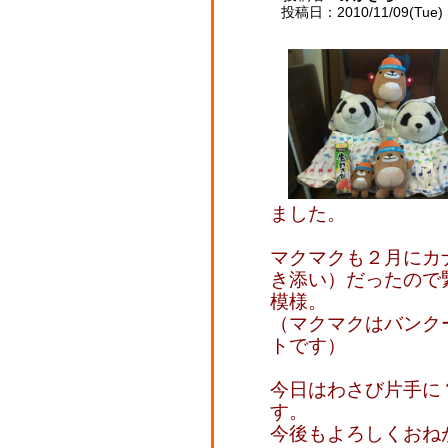
投稿日：2010/11/09(Tue) 
ました。
マクマクも２月にカ
き添い）だったので
模様。
（マクマクはバンク
トです）
今日はわさび片手に
す。
今後もよろしくおね