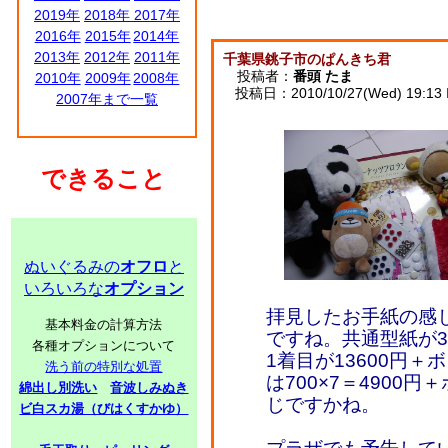
2019年
2018年
2017年
2016年
2015年
2014年
2013年
2012年
2011年
千葉県銚子市のぱんきち君
投稿者：
番頭 たま
2010年
2009年
2008年
投稿日：2010/10/27(Wed) 19:13
2007年まで一覧
できること
ぬいぐるみの
オフロ
と
いろいろな
オプション
拝見したお手紙の感
基本料金の計算方法
ですね。共通型紙が3枚
各種オプションについて
1着目が13600円＋
洗う前の特別な処置
は700×7＝4900
綿出し別洗い
音波しみぬき
じですかね。
ビ白スカ湯（びはくすかゆ）