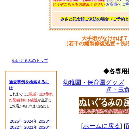
お客様へ
ご
どうぞこちらをお読みください
みさと記念館ご来訪の場合（ご予約と
大手術がなければ７
（若干の縫製修復処置＋洗
ぬいぐるみのトップ
◆各専用
幼稚園・保育園グッズ
過去事例を検索するに
は
ぎ・虫
これまでに
ご親戚・生き別れ
た兄弟姉妹･お友達
が当店に
ご来店かもしれませぬにょ
2025年
2024年
2023年
[
ホームに戻る
] [
2022年
2021年
2020年