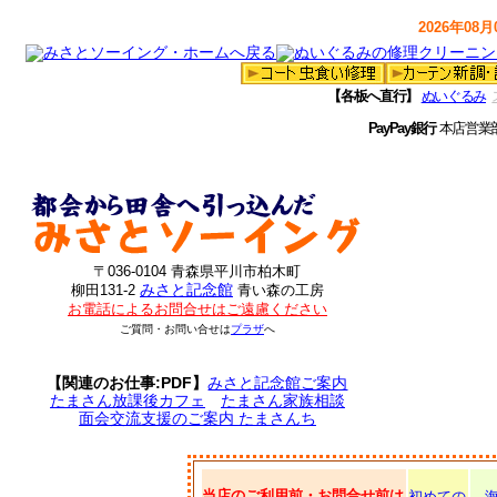
2026年08月0
【各板へ直行】
ぬいぐるみ
PayPay銀行
本店営業
〒036-0104 青森県平川市柏木町
みさと記念館
柳田131-2
青い森の工房
お電話によるお問合せはご遠慮ください
ご質問・お問い合せは
プラザ
へ
【関連のお仕事:PDF】
みさと記念館ご案内
たまさん放課後カフェ
たまさん家族相談
面会交流支援のご案内 たまさんち
当店のご利用前・お問合せ前は
初めての