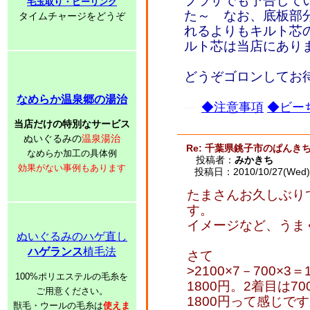
プラザでも予告して
毛玉取り・ピーリング
た～ なお、底板部
タイムチャージをどうぞ
れるよりもキルト芯
ルト芯は当店にあり
どうぞゴロンしてお
なめらか温泉郷の湯治
◆注意事項
◆ビーち
当店だけの特別なサービス
ぬいぐるみの
温泉湯治
Re: 千葉県銚子市のぱんき
なめらか加工の具体例
投稿者：
みかきち
効果がない事例もあります
投稿日：2010/10/27(Wed) 
たまさんお久しぶり
す。
イメージなど、うま
ぬいぐるみのハゲ直し
ハゲランス
植毛法
さて
>2100×7－700×
100%ポリエステルの毛糸を
1800円。2着目は7
ご用意ください。
1800円って感じで
獣毛・ウールの毛糸は
使えま