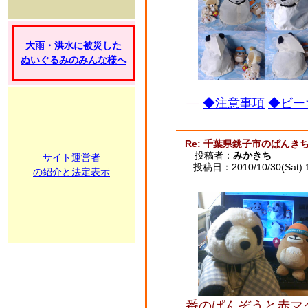
大雨・洪水に被災した
ぬいぐるみのみんな様へ
◆注意事項
◆ビー
Re: 千葉県銚子市のぱんき
投稿者：
みかきち
サイト運営者
投稿日：2010/10/30(Sat) 
の紹介と法定表示
番のぱんぞうと赤マ