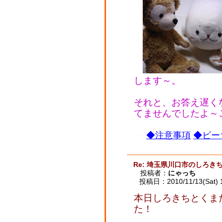
します～。
それと、お答え遅く
てませんでしたよ～
◆注意事項
◆ビー
Re: 埼玉県川口市のしろ
投稿者：
にゃっち
投稿日：2010/11/13(Sat) 
本日しろきちとくま
た！