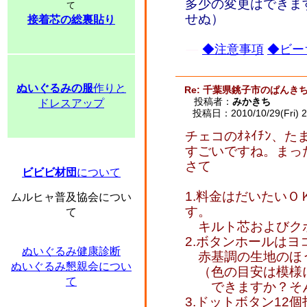
多少の変更はできま
て
せぬ）
接着芯の総裏貼り
◆注意事項
◆ビー
ぬいぐるみの服
作りと
Re: 千葉県銚子市のぱんき
投稿者：
みかきち
ドレスアップ
投稿日：2010/10/29(Fri) 2
チェコのｵﾈｲﾁﾝ、
すごいですね。まっ
さて
ビビビ材団
について
1.料金はだいたい
ムルヒャ普及協会につい
す。
て
キルト芯およびク
2.ボタンホールは
ぬいぐるみ健康診断
赤基調の生地のほ
ぬいぐるみ懇親会につい
（色の目安は模様
て
できますか？そん
3.ドットボタン12