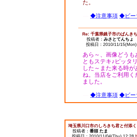
た。
◆注意事項
◆ビー
Re: 千葉県銚子市のぱんき
投稿者：
みさとてんちょ
投稿日：2010/11/15(Mon) 
あら～、画像どうも
ともステキ♪ピッタ
した～また来る時が
ね。当店をご利用く
ました。
◆注意事項
◆ビー
埼玉県川口市のしろきち君と付添く
投稿者：
番頭 たま
投稿日：2010/11/04(Thu) 12:28