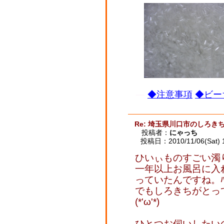
◆注意事項
◆ビー
Re: 埼玉県川口市のしろ
投稿者：
にゃっち
投稿日：2010/11/06(Sat) 
ひいぃものすごい濁り
一年以上お風呂に入
っていたんですね。ﾊｽ
でもしろきちがとっ
(*'ω'*)
ひとつお伺いしたいの