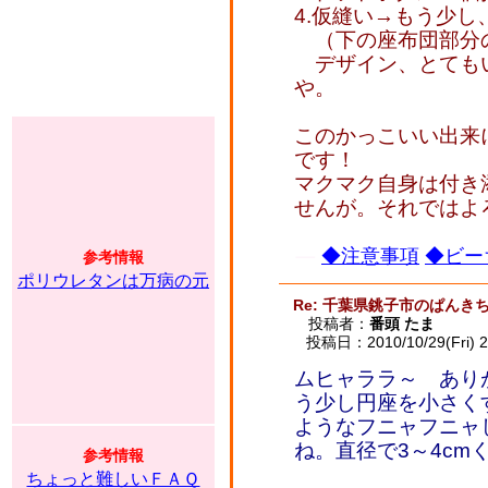
4.仮縫い→もう少
（下の座布団部分
デザイン、とても
や。
このかっこいい出来
です！
マクマク自身は付き
せんが。それでは
◆注意事項
◆ビー
参考情報
ポリウレタンは万病の元
Re: 千葉県銚子市のぱんき
投稿者：
番頭 たま
投稿日：2010/10/29(Fri) 2
ムヒャララ～ あり
う少し円座を小さく
ようなフニャフニャ
ね。直径で3～4cm
参考情報
ちょっと難しいＦＡＱ