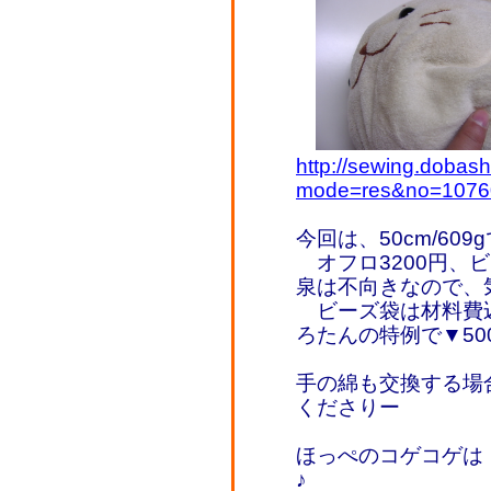
http://sewing.dobash
mode=res&no=1076
今回は、50cm/60
オフロ3200円、ビ
泉は不向きなので、
ビーズ袋は材料費込み
ろたんの特例で▼50
手の綿も交換する場合
くださりー
ほっぺのコゲコゲは
♪