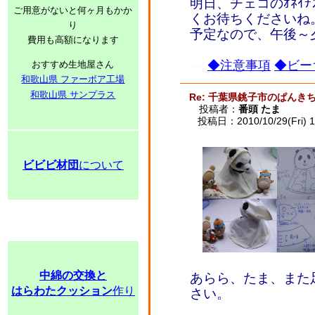
明日、チェコのｵﾈｲ
ご用意がないと何ヶ月もかか
くお待ちくださいね
り
予定なので、午後～
費用も高額になります
◆注意事項
◆ビー
おすすめ生地屋さん
和歌山県 ファーボア工場
和歌山県 サンプラス
Re: 千葉県銚子市のぱんき
投稿者：
番頭 たま
投稿日：2010/10/29(Fri) 1
ビビビ材団
について
中綿の交換と
あらら、たま、また
はらわたクッション
作り
さい。