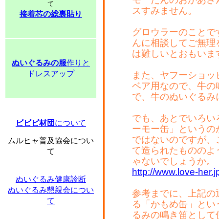
て
スすみません。
接着芯の総裏貼り
グロウラーのことで
んに相談してご無理
は難しいとおもいま
ぬいぐるみの服
作りと
ドレスアップ
また、ヤフーショッ
ベア用なので、牛の
で、牛のぬいぐるみ
でも、あとでいろい
ビビビ材団
について
ーモー缶」というの
ではないのですが、
ムルヒャ普及協会につい
て造られたもののよ
て
ゃないでしょうか。
http://www.love-her
ぬいぐるみ健康診断
ぬいぐるみ懇親会につい
参考までに、上記の
て
る「かもめ缶」とい
るみの鳴き笛として