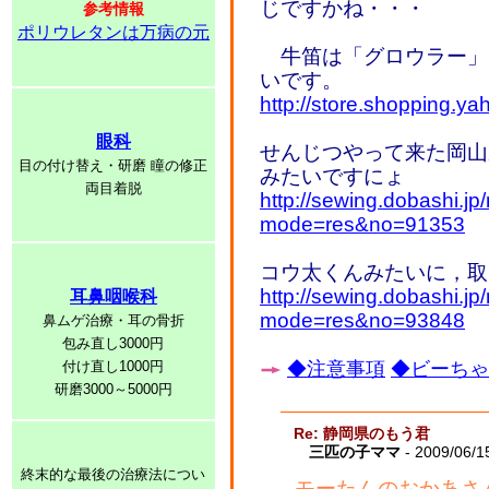
じですかね・・・
参考情報
ポリウレタンは万病の元
牛笛は「グロウラー」
いです。
http://store.shopping.y
眼科
せんじつやって来た岡山
目の付け替え・研磨 瞳の修正
みたいですにょ
両目着脱
http://sewing.dobashi.jp
mode=res&no=91353
コウ太くんみたいに，取
http://sewing.dobashi.jp
耳鼻咽喉科
mode=res&no=93848
鼻ムゲ治療・耳の骨折
包み直し3000円
付け直し1000円
◆注意事項
◆ビーちゃん
研磨3000～5000円
Re: 静岡県のもう君
三匹の子ママ
- 2009/06/1
終末的な最後の治療法につい
モーたんのおかあさ