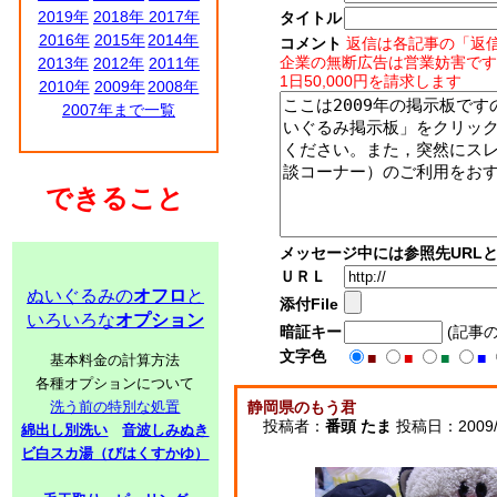
2019年
2018年
2017年
タイトル
2016年
2015年
2014年
コメント
返信は各記事の「返
企業の無断広告は営業妨害です
2013年
2012年
2011年
1日50,000円を請求します
2010年
2009年
2008年
2007年まで一覧
できること
メッセージ中には参照先URL
ＵＲＬ
ぬいぐるみの
オフロ
と
添付File
いろいろな
オプション
暗証キー
(記事
文字色
■
■
■
■
基本料金の計算方法
各種オプションについて
洗う前の特別な処置
静岡県のもう君
投稿者：
番頭 たま
投稿日：2009/06
綿出し別洗い
音波しみぬき
ビ白スカ湯（びはくすかゆ）