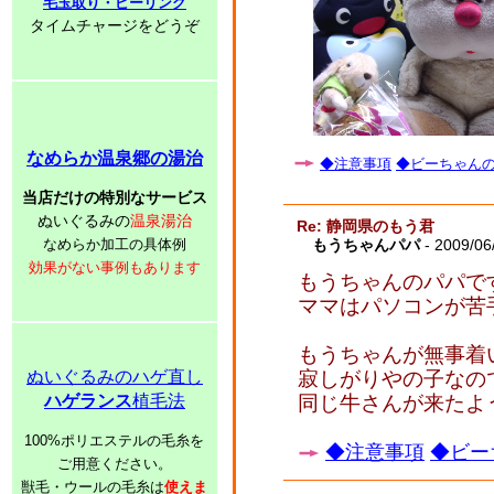
毛玉取り・ピーリング
タイムチャージをどうぞ
なめらか温泉郷の湯治
◆注意事項
◆ビーちゃんの子
当店だけの特別なサービス
ぬいぐるみの
温泉湯治
Re: 静岡県のもう君
なめらか加工の具体例
もうちゃんパパ
- 2009/06
効果がない事例もあります
もうちゃんのパパで
ママはパソコンが苦
もうちゃんが無事着
ぬいぐるみのハゲ直し
寂しがりやの子なの
ハゲランス
植毛法
同じ牛さんが来たよ
100%ポリエステルの毛糸を
◆注意事項
◆ビー
ご用意ください。
獣毛・ウールの毛糸は
使えま