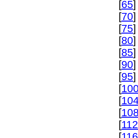
[
65
]
[
70
]
[
75
]
[
80
]
[
85
]
[
90
]
[
95
]
[
10
[
10
[
10
[
112
[
116