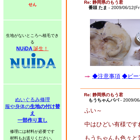
Re: 静岡県のもう君
せん
番頭 たま
- 2009/06/12(Fr
生地がないところへ植毛でき
る
NUiDA
誕生！
◆注意事項
◆ビー
Re: 静岡県のもう君
ぬいぐるみ修理
もうちゃんパパ
- 2009/06
服や身体の
生地の付け替
ふい～
え
一部作り直し
中はひどい有様です
修理には材料が必要です
もうちゃんも色々と
材料もお送りください。