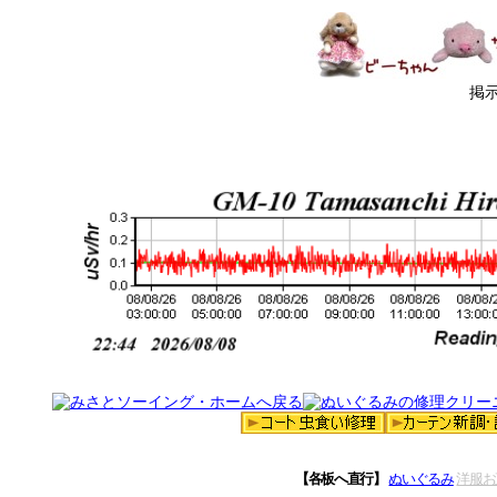
掲
【各板へ直行】
ぬいぐるみ
洋服お