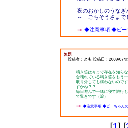
夜のおかしのうなぎ
～ ごちそうさまで
◆注意事項
◆ビー
無題
投稿者：
とも
投稿日：2009/07/03(
鳴き笛は今まで存在を知らな
合壊れている鳴き笛をもう一
取り外しても構わないのです
すかね？？
毎日遊んで一緒に寝て旅行も
て驚きです（涙）
◆注意事項
◆ビーちゃんの子
[
1
] [