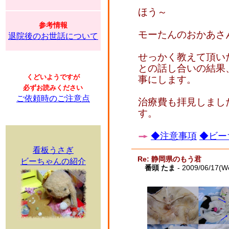
ほう～
参考情報
モーたんのおかあさ
退院後のお世話について
せっかく教えて頂い
との話し合いの結果
くどいようですが
事にします。
必ずお読みください
ご依頼時のご注意点
治療費も拝見しまし
す。
◆注意事項
◆ビー
看板うさぎ
Re: 静岡県のもう君
ビーちゃんの紹介
番頭 たま
- 2009/06/17(W