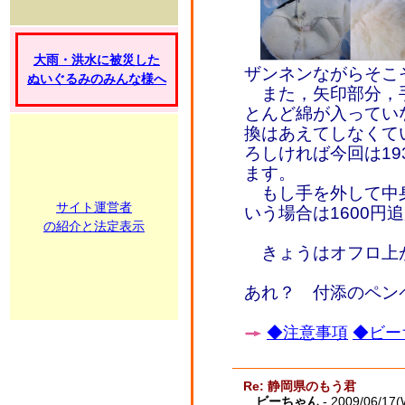
大雨・洪水に被災した
ザンネンながらそこ
ぬいぐるみのみんな様へ
また，矢印部分，手
とんど綿が入ってい
換はあえてしなくて
ろしければ今回は19
ます。
もし手を外して中身
サイト運営者
いう場合は1600円
の紹介と法定表示
きょうはオフロ上
あれ？ 付添のペン
◆注意事項
◆ビー
Re: 静岡県のもう君
ビーちゃん
- 2009/06/17(