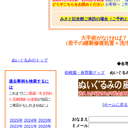
お客様へ
ご
どうぞこちらをお読みください
みさと記念館ご来訪の場合（ご予約と
大手術がなければ７
（若干の縫製修復処置＋洗
ぬいぐるみのトップ
◆各
幼稚園・保育園グッズ
ぬいぐる
過去事例を検索するに
は
これまでに
ご親戚・生き別れ
た兄弟姉妹･お友達
が当店に
[
ホームに戻る
ご来店かもしれませぬにょ
おなまえ
2025年
2024年
2023年
Ｅメール
2022年
2021年
2020年