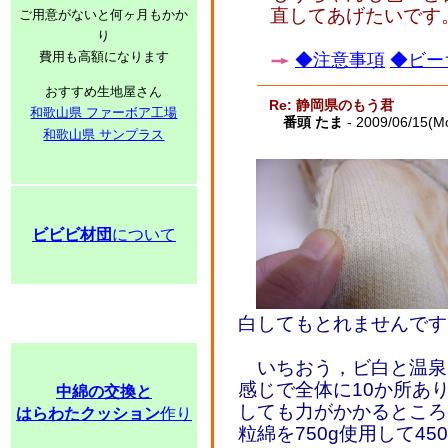
直してあげたいです
ご用意がないと何ヶ月もかか
り
費用も高額になります
◆注意事項
◆ビー
おすすめ生地屋さん
Re: 静岡県のもう君
和歌山県 ファーボア工場
番頭 たま
- 2009/06/15(M
和歌山県 サンプラス
ビビビ材団
について
白してもとれませんです
いちおう，ビ白と温泉セ
感じで全体に10か所あり
中綿の交換と
しても力がかかるところ
はらわたクッション
作り
粒綿を750g使用して45