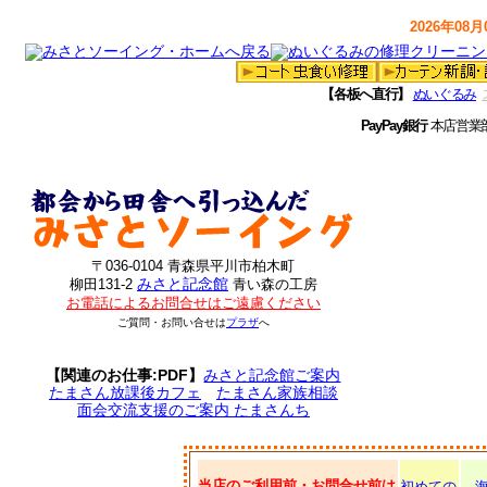
2026年08月0
【各板へ直行】
ぬいぐるみ
PayPay銀行
本店営業
〒036-0104 青森県平川市柏木町
みさと記念館
柳田131-2
青い森の工房
お電話によるお問合せはご遠慮ください
ご質問・お問い合せは
プラザ
へ
【関連のお仕事:PDF】
みさと記念館ご案内
たまさん放課後カフェ
たまさん家族相談
面会交流支援のご案内 たまさんち
当店のご利用前・お問合せ前は
初めての