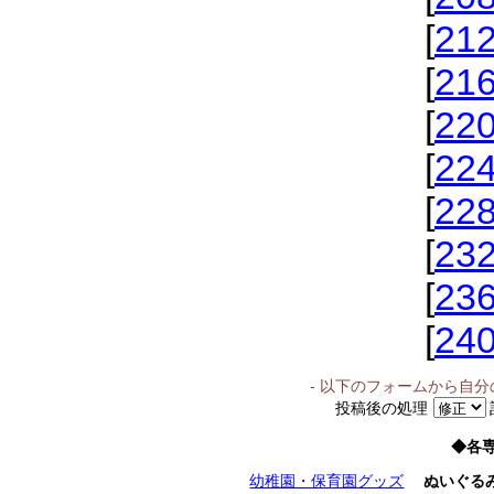
[
21
[
21
[
22
[
22
[
22
[
23
[
23
[
24
- 以下のフォームから自
投稿後の処理
◆各
幼稚園・保育園グッズ
ぬいぐる