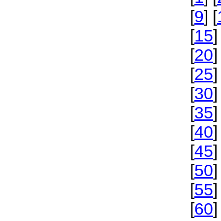
[
9
] [
[
15
]
[
20
]
[
25
]
[
30
]
[
35
]
[
40
]
[
45
]
[
50
]
[
55
]
[
60
]