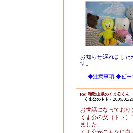
お知らせ遅れました
す。
◆注意事項
◆ビー
Re: 和歌山県のくま公くん
くま公のトト
- 2009/01/2
お世話になっており
くま公の父（トト）
ました。
くま公がこんなに白