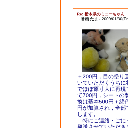
Re: 栃木県のミニーちゃん
番頭 たま
- 2009/01/30(Fr
＋200円，目の塗
いていただくうちに
でほぼ原寸大に再現
て700円，シートの製
換は基本500円＋綿
円が加算され，全部で
します。
特にご連絡・ごにう
発送させていただき