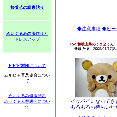
て
接着芯の総裏貼り
◆注意事項
◆ビー
ぬいぐるみの服
作りと
ドレスアップ
Re: 和歌山県のくま公くん
番頭 たま
- 2009/01/17(Sa
ビビビ材団
について
ムルヒャ普及協会につい
て
ぬいぐるみ健康診断
イッパイになってき
ぬいぐるみ懇親会につい
もろもろお待ちいた
て