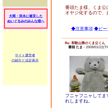
番頭たま様、くま公
オヤジ化するので、
大雨・洪水に被災した
ぬいぐるみのみんな様へ
◆注意事項
◆ビー
Re: 和歌山県のくま公くん
番頭 たま
- 2009/01/22(T
サイト運営者
の紹介と法定表示
フニャフニャしてま
れしますね。