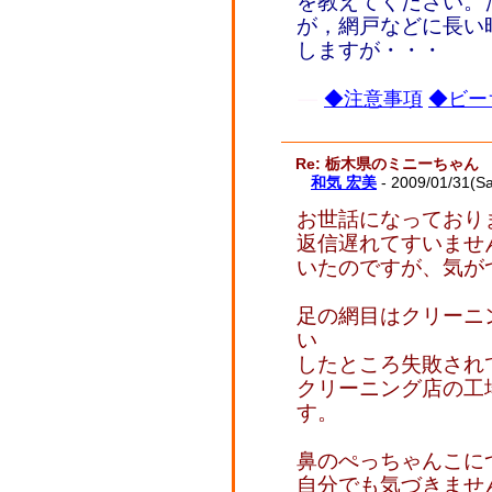
を教えてください。
が，網戸などに長い
しますが・・・
◆注意事項
◆ビー
Re: 栃木県のミニーちゃん
和気 宏美
- 2009/01/31(S
お世話になっており
返信遅れてすいませ
いたのですが、気が
足の網目はクリーニ
い
したところ失敗され
クリーニング店の工
す。
鼻のぺっちゃんこに
自分でも気づきませ