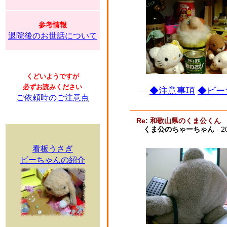
参考情報
退院後のお世話について
くどいようですが
必ずお読みください
◆注意事項
◆ビー
ご依頼時のご注意点
Re: 和歌山県のくま公くん
くま公のちゃーちゃん
- 2
看板うさぎ
ビーちゃんの紹介