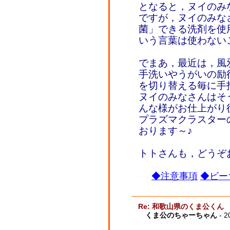
となると，ヌイのみ
ですが，ヌイのみな
菌」できる洗剤を使
いう言葉は使わない
でまあ，最近は，風
手洗いやうがいの励
を切り替える毎に手
ヌイのみなさんはそ
んな様がお仕上がり
プラズマクラスター
おります～♪
トトさんも，どうぞ
◆注意事項
◆ビー
Re: 和歌山県のくま公くん
くま公のちゃーちゃん
- 2