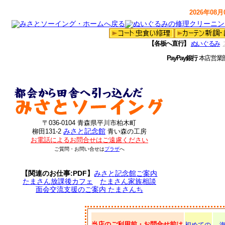
2026年08月0
【各板へ直行】
ぬいぐるみ
PayPay銀行
本店営業
〒036-0104 青森県平川市柏木町
みさと記念館
柳田131-2
青い森の工房
お電話によるお問合せはご遠慮ください
ご質問・お問い合せは
プラザ
へ
【関連のお仕事:PDF】
みさと記念館ご案内
たまさん放課後カフェ
たまさん家族相談
面会交流支援のご案内 たまさんち
当店のご利用前・お問合せ前は
初めての