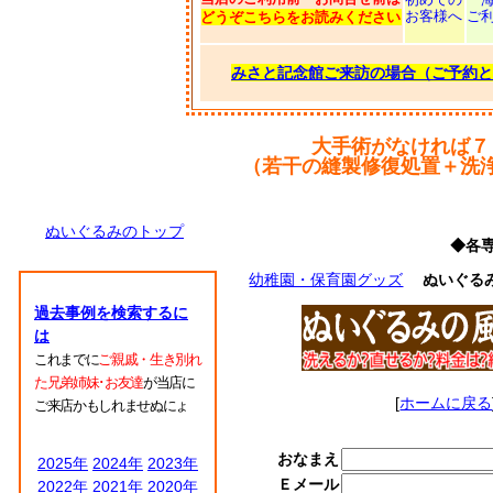
お客様へ
ご
どうぞこちらをお読みください
みさと記念館ご来訪の場合（ご予約と
大手術がなければ７
（若干の縫製修復処置＋洗
ぬいぐるみのトップ
◆各
幼稚園・保育園グッズ
ぬいぐる
過去事例を検索するに
は
これまでに
ご親戚・生き別れ
た兄弟姉妹･お友達
が当店に
[
ホームに戻る
ご来店かもしれませぬにょ
おなまえ
2025年
2024年
2023年
Ｅメール
2022年
2021年
2020年