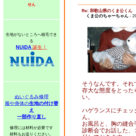
せん
Re: 和歌山県のくま公くん
くま公のちゃーちゃん
- 2
生地がないところへ植毛でき
る
NUiDA
誕生！
そうなんです。それ
存大な態度をとった
い。
ぬいぐるみ修理
服や身体の
生地の付け替
ハゲランスにチェッ
え
ん。
一部作り直し
お風呂と、胸の縫合
修理には材料が必要です
診断会でお話した、
材料もお送りください。