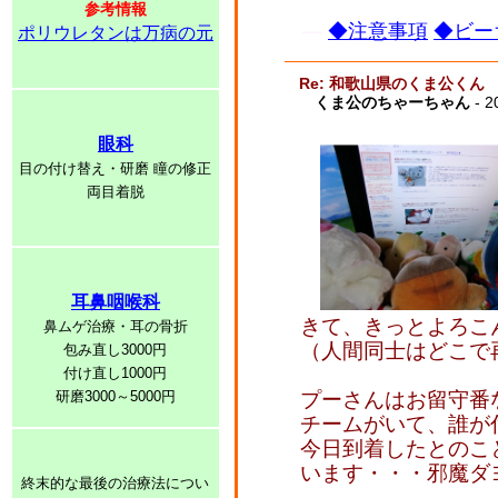
参考情報
◆注意事項
◆ビー
ポリウレタンは万病の元
Re: 和歌山県のくま公くん
くま公のちゃーちゃん
- 2
眼科
目の付け替え・研磨 瞳の修正
両目着脱
耳鼻咽喉科
きて、きっとよろこ
鼻ムゲ治療・耳の骨折
（人間同士はどこで
包み直し3000円
付け直し1000円
研磨3000～5000円
プーさんはお留守番
チームがいて、誰が
今日到着したとのこ
います・・・邪魔ダヨ(-
終末的な最後の治療法につい