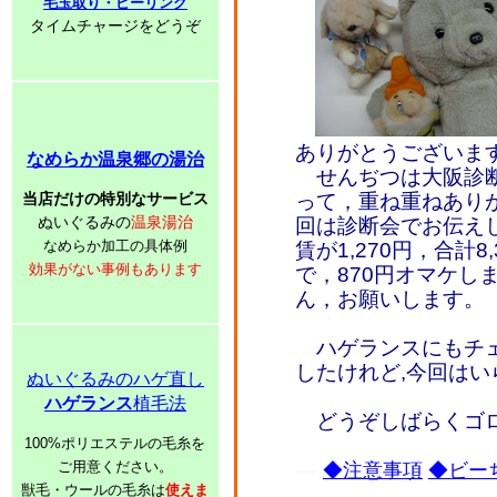
毛玉取り・ピーリング
タイムチャージをどうぞ
ありがとうございま
なめらか温泉郷の湯治
せんぢつは大阪診断
当店だけの特別なサービス
って，重ね重ねあり
ぬいぐるみの
温泉湯治
回は診断会でお伝えし
なめらか加工の具体例
賃が1,270円，合計
効果がない事例もあります
で，870円オマケしま
ん，お願いします。
ハゲランスにもチェ
したけれど,今回は
ぬいぐるみのハゲ直し
ハゲランス
植毛法
どうぞしばらくゴロ
100%ポリエステルの毛糸を
ご用意ください。
◆注意事項
◆ビーち
獣毛・ウールの毛糸は
使えま