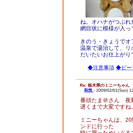
ね。オハナがつぶれ
網目状に模様が入っ
きのう・きょうでオ
温泉で湯治して、リ
だいたいお仕上がり
◆注意事項
◆ビー
Re: 栃木県のミニーちゃん
和気
- 2009/02/01(Sun) 1
番頭たま＠さん 夜
遅くまで大変ですね
ミニーちゃんは、2
ンドに行った
時に買ったぬいぐる