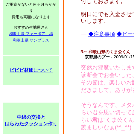
付しておきます。
ご用意がないと何ヶ月もかか
り
明日にでも入金させ
費用も高額になります
いします。
おすすめ生地屋さん
◆注意事項
◆ビー
和歌山県 ファーボア工場
和歌山県 サンプラス
Re: 和歌山県のくま公くん
京都府のプー
- 2009/01/1
突然お邪魔いたしま
ビビビ材団
について
診断会でお会いした
その節は、楽しいお
だきまして、ありが
そうなんです、メタ
らい君を思い切って
中綿の交換と
らい君は"くま公く
はらわたクッション
作り
羨ましいなぁ(*^_^*)