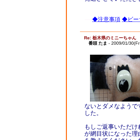
◆注意事項
◆ビー
Re: 栃木県のミニーちゃん
番頭 たま
- 2009/01/30(Fr
ないとダメなようで
した。
もしご返事いただけ
が網目状になった理