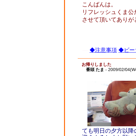
こんばんは。
リフレッシュくま公
させて頂いてありが
◆注意事項
◆ビー
お帰りしました
番頭 たま
- 2009/02/04(W
ても明日の夕方以降