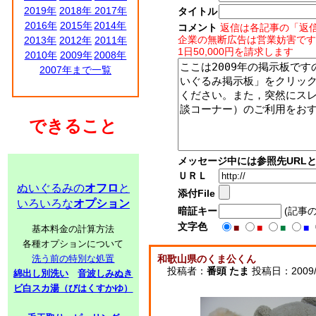
2019年
2018年
2017年
タイトル
2016年
2015年
2014年
コメント
返信は各記事の「返
企業の無断広告は営業妨害です
2013年
2012年
2011年
1日50,000円を請求します
2010年
2009年
2008年
2007年まで一覧
できること
メッセージ中には参照先URL
ＵＲＬ
ぬいぐるみの
オフロ
と
添付File
いろいろな
オプション
暗証キー
(記事
文字色
■
■
■
■
基本料金の計算方法
各種オプションについて
洗う前の特別な処置
和歌山県のくま公くん
投稿者：
番頭 たま
投稿日：2009/01
綿出し別洗い
音波しみぬき
ビ白スカ湯（びはくすかゆ）