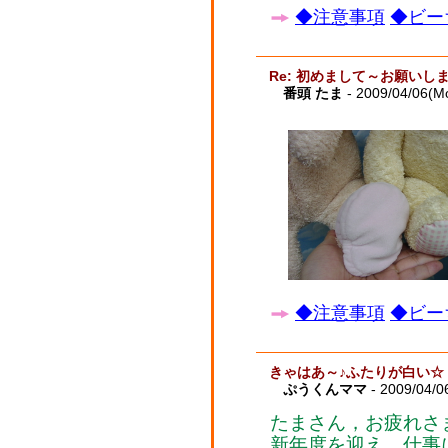
◆注意事項
◆ビー
Re: 初めまして～お願いし
番頭 たま
- 2009/04/06(M
◆注意事項
◆ビー
きゃはあ～♪ふたりが白い☆
ぷうくんママ
- 2009/04/0
たまさん，お疲れさ
新年度を迎え，仕事