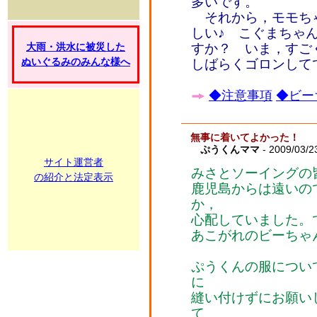
多いです。
それから，モモち
しい♪ こぐまちゃ
大雨・洪水に被災した
すか？ いま，すご
ぬいぐるみのみんな様へ
しばらくゴロンして
◆注意事項
◆ビー
無事に着いてよかった！
ぷうくんママ
- 2009/03/2
サイト運営者
みさとソーイングの
の紹介と法定表示
鹿児島からは遠いの
か，
心配していました。
あこがれのビーちゃ
ぷうくんの服につい
に
縫い付けずにお願い
て