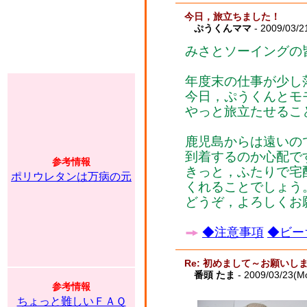
今日，旅立ちました！
ぷうくんママ
- 2009/03/2
みさとソーイングの
年度末の仕事が少し
今日，ぷうくんとモ
やっと旅立たせるこ
鹿児島からは遠いの
到着するのか心配で
参考情報
きっと，ふたりで宅
ポリウレタンは万病の元
くれることでしょう
どうぞ，よろしくお
◆注意事項
◆ビー
Re: 初めまして～お願いし
番頭 たま
- 2009/03/23(M
参考情報
ちょっと難しいＦＡＱ