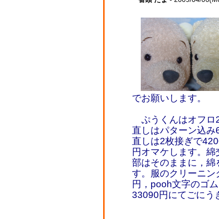
でお願いします。
ぷうくんはオフロ23
直しはパターン込み6
直しは2枚接ぎで42
円オマケします。綿交
部はそのままに，綿
す。服のクリーニング
円，pooh文字のゴ
33090円にてごに