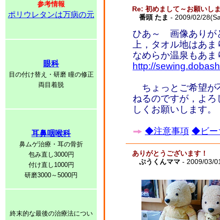
参考情報
Re: 初めまして～お願いし
ポリウレタンは万病の元
番頭 たま
- 2009/02/28(Sa
ひあ～ 画像ありが
上，タオル地はあま
なめらか温泉もあま
眼科
http://sewing.dobash
目の付け替え・研磨 瞳の修正
両目着脱
ちょっとご希望が
ねるのですが，よろ
しくお願いします。
◆注意事項
◆ビー
耳鼻咽喉科
鼻ムゲ治療・耳の骨折
ありがとうございます！
包み直し3000円
ぷうくんママ
- 2009/03/0
付け直し1000円
研磨3000～5000円
終末的な最後の治療法につい