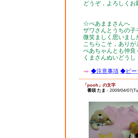
どうぞ，よろしくお願い
☆べあままさんへ
ザワさんとうちの子
微笑ましく思いまし
こちらこそ，ありが
べあちゃんとも仲良くし
くまさんぬいどうし
◆注意事項
◆ビー
「pooh」の文字
番頭 たま
- 2009/04/07(T