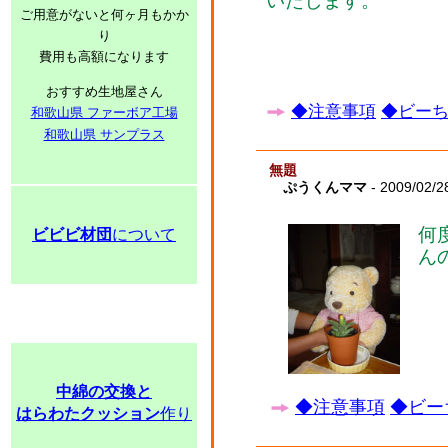
いたします。
ご用意がないと何ヶ月もかか
り
費用も高額になります
おすすめ生地屋さん
◆注意事項
◆ビーち
和歌山県 ファーボア工場
和歌山県 サンプラス
無題
ぷうくんママ
- 2009/02/2
何
ビビビ材団
について
ん
中綿の交換と
◆注意事項
◆ビー
はらわたクッション
作り