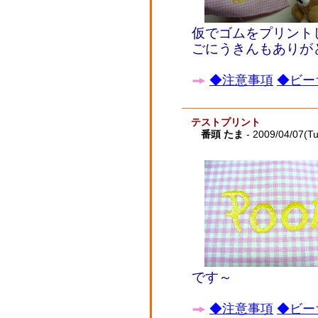
仮でゴムをプリント
ごにうきんもありが
◆注意事項
◆ビー
テストプリント
番頭 たま
- 2009/04/07(T
です～
◆注意事項
◆ビー