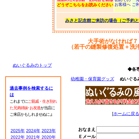
お客様へ
ご
どうぞこちらをお読みください
みさと記念館ご来訪の場合（ご予約と
大手術がなければ７
（若干の縫製修復処置＋洗
ぬいぐるみのトップ
◆各
幼稚園・保育園グッズ
ぬいぐる
過去事例を検索するに
は
これまでに
ご親戚・生き別れ
た兄弟姉妹･お友達
が当店に
[
ホームに戻
ご来店かもしれませぬにょ
おなまえ
2025年
2024年
2023年
Ｅメール
2022年
2021年
2020年