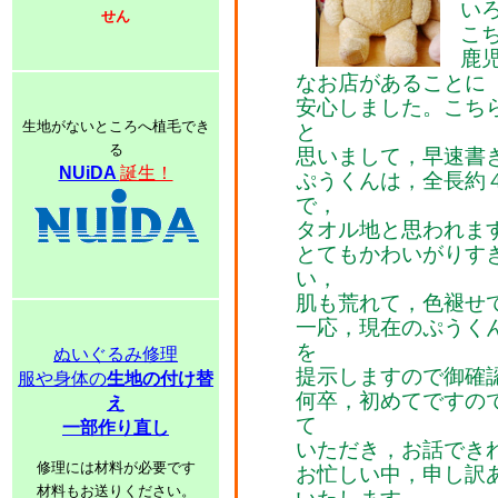
い
せん
こ
鹿
なお店があることに
安心しました。こち
生地がないところへ植毛でき
と
る
思いまして，早速書
NUiDA
誕生！
ぷうくんは，全長約
で，
タオル地と思われま
とてもかわいがりす
い，
肌も荒れて，色褪せ
一応，現在のぷうく
を
ぬいぐるみ修理
提示しますので御確
服や身体の
生地の付け替
何卒，初めてですの
え
て
一部作り直し
いただき，お話でき
修理には材料が必要です
お忙しい中，申し訳
材料もお送りください。