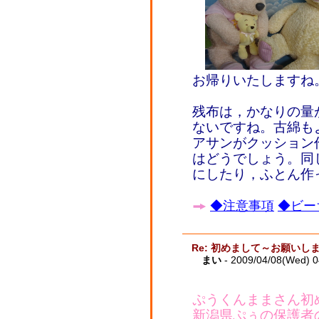
お帰りいたしますね
残布は，かなりの量
ないですね。古綿も
アサンがクッション
はどうでしょう。同
にしたり，ふとん作
◆注意事項
◆ビー
Re: 初めまして～お願いし
まい
- 2009/04/08(Wed) 
ぷうくんままさん初
新潟県ぷぅの保護者