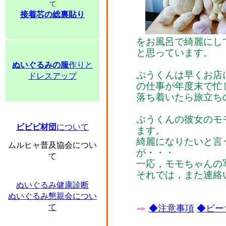
て
接着芯の総裏貼り
をお風呂で綺麗にし
と思っています。
ぬいぐるみの服
作りと
ぷうくんは早くお店
ドレスアップ
の仕事が年度末で忙
落ち着いたら旅立ち
ぷうくんの彼女のモ
ビビビ材団
について
ます。
綺麗になりたいと言
ムルヒャ普及協会につい
が・・・
て
一応，モモちゃんの
それでは，また連絡
ぬいぐるみ健康診断
ぬいぐるみ懇親会につい
て
◆注意事項
◆ビー