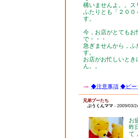
構いませんよ。。ス
ふたりとも「２００
す。
今，お店がとてもお
で・・・
急ぎませんから，ふ
す。
お店がお忙しいとき
ん。。
◆注意事項
◆ビー
兄弟プーたち
ぷうくんママ
- 2009/03/2
お
昨
て