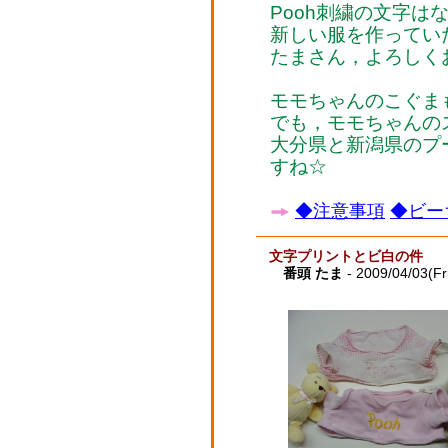
Pooh刺繍の文字は
新しい服を作ってい
たまさん，よろしくお願
モモちゃんのこぐま
でも，モモちゃんの
大分県と新潟県のプ
すね☆
◆注意事項
◆ビー
文字プリントとビ白の件
番頭 たま
- 2009/04/03(Fr