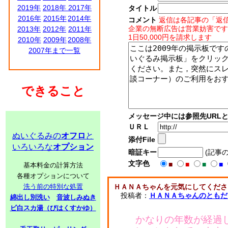
2019年
2018年
2017年
タイトル
2016年
2015年
2014年
コメント
返信は各記事の「返
企業の無断広告は営業妨害です
2013年
2012年
2011年
1日50,000円を請求します
2010年
2009年
2008年
2007年まで一覧
できること
メッセージ中には参照先URL
ＵＲＬ
ぬいぐるみの
オフロ
と
添付File
いろいろな
オプション
暗証キー
(記事
文字色
■
■
■
■
基本料金の計算方法
各種オプションについて
洗う前の特別な処置
ＨＡＮＡちゃんを元気にしてくださ
投稿者：
ＨＡＮＡちゃんのともだ
綿出し別洗い
音波しみぬき
ビ白スカ湯（びはくすかゆ）
かなりの年数が経過