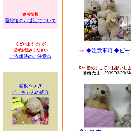
参考情報
退院後のお世話について
くどいようですが
◆注意事項
◆ビー
必ずお読みください
ご依頼時のご注意点
Re: 初めまして～お願いし
番頭 たま
- 2009/03/23(M
看板うさぎ
ビーちゃんの紹介