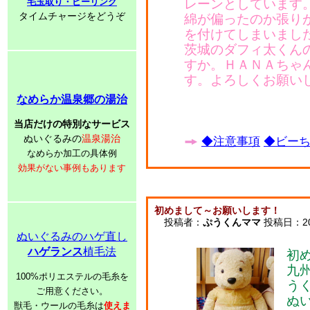
毛玉取り・ピーリング
レーンとしています
タイムチャージをどうぞ
綿が偏ったのか張り
を付けてしまいまし
茨城のダフィ太くん
すか。ＨＡＮＡちゃ
す。よろしくお願い
なめらか温泉郷の湯治
当店だけの特別なサービス
ぬいぐるみの
温泉湯治
◆注意事項
◆ビーち
なめらか加工の具体例
効果がない事例もあります
初めまして～お願いします！
投稿者：
ぷうくんママ
投稿日：2009
ぬいぐるみのハゲ直し
ハゲランス
植毛法
初
九
100%ポリエステルの毛糸を
う
ご用意ください。
ぬ
獣毛・ウールの毛糸は
使えま