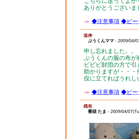
こちらに送ってよか
ありがとうございました
◆注意事項
◆ビー
追伸
ぷうくんママ
- 2009/04/0
申し忘れました。。
ぷうくんの服の布が
ビビビ財団の方で引
助かりますが・・・
役に立てればうれしいで
◆注意事項
◆ビー
残布
番頭 たま
- 2009/04/07(T