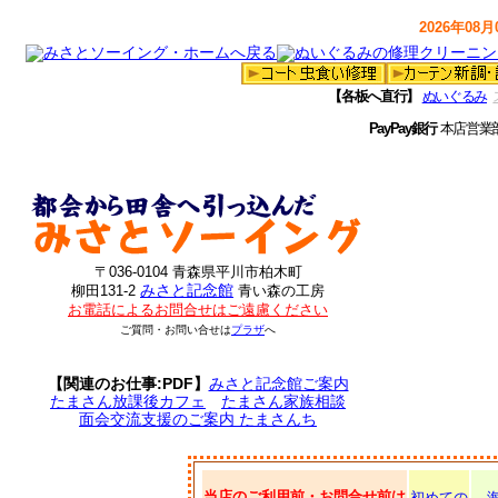
2026年08月0
【各板へ直行】
ぬいぐるみ
PayPay銀行
本店営業
〒036-0104 青森県平川市柏木町
みさと記念館
柳田131-2
青い森の工房
お電話によるお問合せはご遠慮ください
ご質問・お問い合せは
プラザ
へ
【関連のお仕事:PDF】
みさと記念館ご案内
たまさん放課後カフェ
たまさん家族相談
面会交流支援のご案内 たまさんち
当店のご利用前・お問合せ前は
初めての