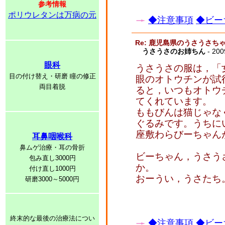
参考情報
ポリウレタンは万病の元
◆注意事項
◆ビー
Re: 鹿児島県のうさうさ
うさうさのお姉ちん
- 200
眼科
うさうさの服は，「
目の付け替え・研磨 瞳の修正
眼のオトウチンが試
両目着脱
ると，いつもオトウ
てくれています。
ももびんは猫じゃな
ぐるみです。うちに
座敷わらびーちゃん
耳鼻咽喉科
鼻ムゲ治療・耳の骨折
ビーちゃん，うさう
包み直し3000円
か。
付け直し1000円
おーうい，うさたち
研磨3000～5000円
終末的な最後の治療法につい
◆注意事項
◆ビー