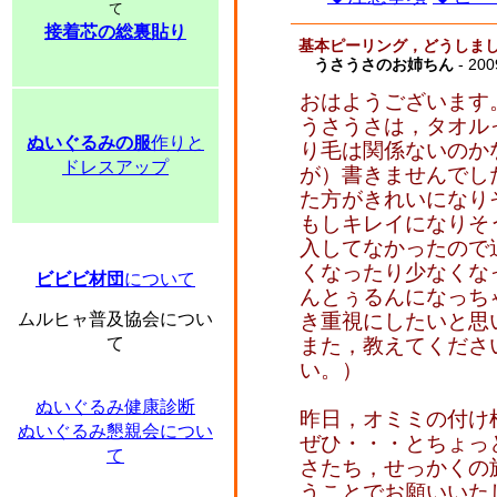
て
接着芯の総裏貼り
基本ピーリング，どうしま
うさうさのお姉ちん
- 200
おはようございます
うさうさは，タオル
ぬいぐるみの服
作りと
り毛は関係ないのか
ドレスアップ
が）書きませんでし
た方がきれいになり
もしキレイになりそ
入してなかったので
くなったり少なくな
ビビビ材団
について
んとぅるんになっち
ムルヒャ普及協会につい
き重視にしたいと思
て
また，教えてくださ
い。）
ぬいぐるみ健康診断
昨日，オミミの付け
ぬいぐるみ懇親会につい
ぜひ・・・とちょっ
て
さたち，せっかくの
うことでお願いいた