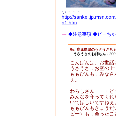
ぃ・・・
http://sankei.jp.msn.co
n1.htm
◆注意事項
◆ビーちゃん
Re: 鹿児島県のうさうさ
うさうさのお姉ちん
- 200
こんばんは。お世話
うさうさ，お空の上
ももびんも，みなさ
ぇ。
わらしさん・・・ど
みんなを守ってくれ
いてほしいですねぇ
ももびんもきょうだ
ビー）も，会ったこ