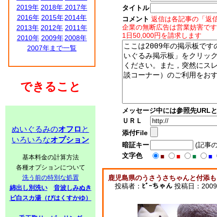
2019年
2018年
2017年
タイトル
2016年
2015年
2014年
コメント
返信は各記事の「返
企業の無断広告は営業妨害です
2013年
2012年
2011年
1日50,000円を請求します
2010年
2009年
2008年
2007年まで一覧
できること
メッセージ中には参照先URL
ＵＲＬ
ぬいぐるみの
オフロ
と
添付File
いろいろな
オプション
暗証キー
(記事
文字色
■
■
■
■
基本料金の計算方法
各種オプションについて
洗う前の特別な処置
鹿児島県のうさうさちゃんと付添も
投稿者：
ﾋﾞｰちゃん
投稿日：2009/1
綿出し別洗い
音波しみぬき
ビ白スカ湯（びはくすかゆ）