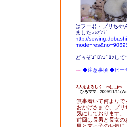
はフー君・プリちやん
ました♪♪ｵﾝﾌﾟ
http://sewing.dobash
mode=res&no=9069
どぅぞｺﾞﾛﾝｺﾞﾛﾝ
◆注意事項
◆ビーち
3人をよろしく m(_ _)m
ひろママ
- 2009/11/11(W
無事着いて何よりです～
おかげさまで、プリ
気にしております。
前回は長男と長女の
男と末っ子のお気に