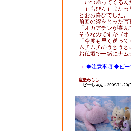
「いつ帰ってくるん
「ももびんもよかっ
とおお喜びでした。
前回の綿をとった写
「オカアチンが喜ん
そうなのですが（オ
「今度も早く送って
ムチムチのうさうさ
お仏壇で一緒にナム
◆注意事項
◆ビー
座敷わらし
ビーちゃん
- 2009/11/20(F