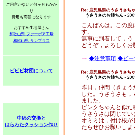
ご用意がないと何ヶ月もかか
Re: 鹿児島県のうさうさ
り
うさうさのお姉ちん
- 200
費用も高額になります
こんばんは。この度
おすすめ生地屋さん
す。
和歌山県 ファーボア工場
無事に到着して，う
和歌山県 サンプラス
どうぞ，よろしくお
◆注意事項
◆ビー
ビビビ材団
について
Re: 鹿児島県のうさうさ
うさうさのお姉ちん
- 200
昨日，仲間（きょう
した。うさうさも，
ました。
ピンクちゃんと似た
うさうさは閉じてい
中綿の交換と
オミミは，付け根が
はらわたクッション
作り
たらぜひお願いしま