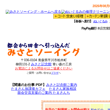
2026年08月0
【各板へ直行】
ぬいぐるみ
PayPay銀行
本店営業
〒036-0104 青森県平川市柏木町
みさと記念館
柳田131-2
青い森の工房
お電話によるお問合せはご遠慮ください
ご質問・お問い合せは
プラザ
へ
【関連のお仕事:PDF】
みさと記念館ご案内
たまさん放課後カフェ
たまさん家族相談
面会交流支援のご案内 たまさんち
当店のご利用前・お問合せ前は
初めての