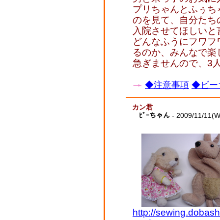
プリちゃんとふぅち
のを見て、自分たち
入院させてほしいと
どんなふうにフワフ
るのか、みんなで楽
急ぎませんので、3
◆注意事項
◆ビー
カン君
ﾋﾞｰちゃん
- 2009/11/11(
http://sewing.dobash