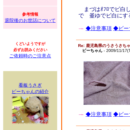
まづはｵﾌﾛでビ白し
参考情報
で 釜ゆでビ白にす
退院後のお世話について
◆注意事項
◆ビー
くどいようですが
Re: 鹿児島県のうさうさ
必ずお読みください
ビーちゃん
- 2009/11/17(
ご依頼時のご注意点
看板うさぎ
ビーちゃんの紹介
◆注意事項
◆ビー