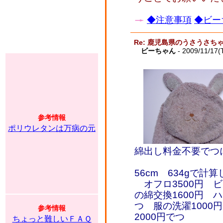
◆注意事項
◆ビー
Re: 鹿児島県のうさうさ
ビーちゃん
- 2009/11/17(
参考情報
ポリウレタンは万病の元
綿出し料金不要でつ
56cm 634gで計
オフロ3500円 ビ
の綿交換1600円 ハ
つ 服の洗濯1000
参考情報
2000円でつ
ちょっと難しいＦＡＱ