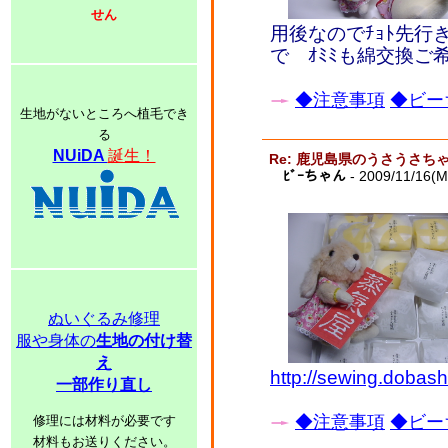
せん
用後なのでﾁｮﾄ先行
で ｵﾐﾐも綿交換ご
◆注意事項
◆ビー
生地がないところへ植毛でき
る
NUiDA
誕生！
Re: 鹿児島県のうさうさ
ﾋﾞｰちゃん
- 2009/11/16(M
ぬいぐるみ修理
服や身体の
生地の付け替
え
http://sewing.doba
一部作り直し
◆注意事項
◆ビー
修理には材料が必要です
材料もお送りください。