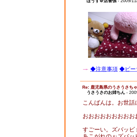
ぼうず＠店番係
- 2009/11
◆注意事項
◆ビー
Re: 鹿児島県のうさうさ
うさうさのお姉ちん
- 200
こんばんは。お世話
おおおおおおおおお
すごーい。ズバッビ
あこがれのぉズバッ