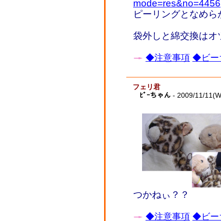
mode=res&no=4456
ピーリングとなめら
袋外しと綿交換はオツ
◆注意事項
◆ビー
フェリ君
ﾋﾞｰちゃん
- 2009/11/11(
つかねぃ？？
◆注意事項
◆ビー