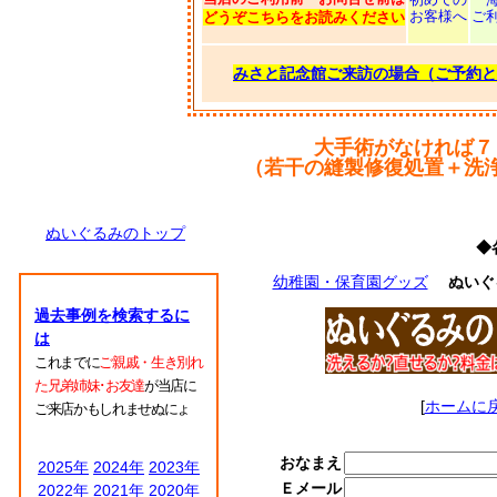
お客様へ
ご
どうぞこちらをお読みください
みさと記念館ご来訪の場合（ご予約と
大手術がなければ７
（若干の縫製修復処置＋洗
ぬいぐるみのトップ
◆
幼稚園・保育園グッズ
ぬいぐ
過去事例を検索するに
は
これまでに
ご親戚・生き別れ
た兄弟姉妹･お友達
が当店に
[
ホームに
ご来店かもしれませぬにょ
おなまえ
2025年
2024年
2023年
Ｅメール
2022年
2021年
2020年