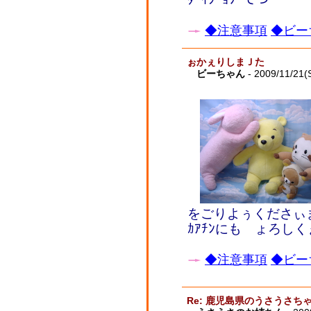
◆注意事項
◆ビー
ぉかぇりしまＪた
ビーちゃん
- 2009/11/21(
をごりよぅくださぃま
ｶｱﾁﾝにも ょろし
◆注意事項
◆ビー
Re: 鹿児島県のうさうさ