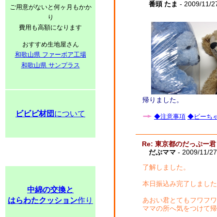
番頭 たま
- 2009/11/2
ご用意がないと何ヶ月もかか
り
費用も高額になります
おすすめ生地屋さん
和歌山県 ファーボア工場
和歌山県 サンプラス
帰りました。
ビビビ材団
について
◆注意事項
◆ビーちゃ
Re: 東京都のだっぷー君
だぷママ
- 2009/11/27
了解しました。
本日振込み完了しました
中綿の交換と
はらわたクッション
作り
あおい君とてもフワフワ
ママの所へ気をつけて帰