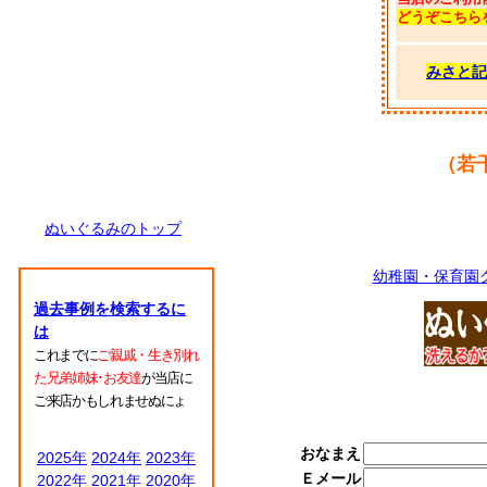
どうぞこちら
みさと記
（若
ぬいぐるみのトップ
幼稚園・保育園
過去事例を検索するに
は
これまでに
ご親戚・生き別れ
た兄弟姉妹･お友達
が当店に
ご来店かもしれませぬにょ
おなまえ
2025年
2024年
2023年
Ｅメール
2022年
2021年
2020年