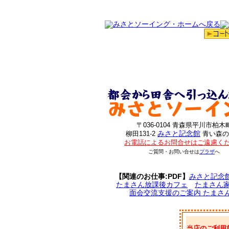
〒036-0104 青森県平川市柏木
みさと記念館
柳田131-2
青い森の
お電話によるお問合せはご遠慮く
ご質問・お問い合せは
プラザ
へ
【関連のお仕事:PDF】
みさと記念
たまさん放課後カフェ
たまさん
面会交流支援のご案内 たまさ
当店のご利用