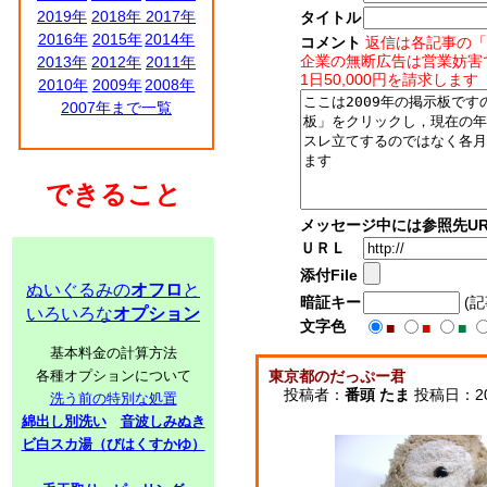
2019年
2018年
2017年
タイトル
2016年
2015年
2014年
コメント
返信は各記事の「
企業の無断広告は営業妨害
2013年
2012年
2011年
1日50,000円を請求します
2010年
2009年
2008年
2007年まで一覧
できること
メッセージ中には参照先UR
ＵＲＬ
添付File
ぬいぐるみの
オフロ
と
暗証キー
(
いろいろな
オプション
文字色
■
■
■
基本料金の計算方法
各種オプションについて
東京都のだっぷー君
投稿者：
番頭 たま
投稿日：2009
洗う前の特別な処置
綿出し別洗い
音波しみぬき
ビ白スカ湯（びはくすかゆ）