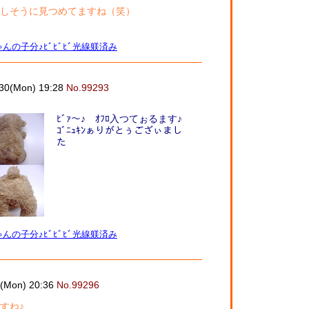
しそうに見つめてますね（笑）
んの子分♪ﾋﾞﾋﾞﾋﾞ光線躾済み
/30(Mon) 19:28
No.99293
ﾋﾞｧ～♪ ｵﾌﾛ入つてぉるます♪
ｺﾞﾆｭｷﾝぁりがとぅござぃまし
た
んの子分♪ﾋﾞﾋﾞﾋﾞ光線躾済み
0(Mon) 20:36
No.99296
すね♪