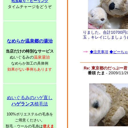
毛玉取り・ピーリング
タイムチャージをどうぞ
りました。合計10700
玉，キレイにしましょう
なめらか温泉郷の湯治
当店だけの特別なサービス
◆注意事項
◆ビーちゃ
ぬいぐるみの
温泉湯治
なめらか加工の具体例
Re: 東京都のだっぷー君
効果がない事例もあります
番頭 たま
- 2009/11/2
ぬいぐるみのハゲ直し
ハゲランス
植毛法
100%ポリエステルの毛糸を
ご用意ください。
獣毛・ウールの毛糸は
使えま