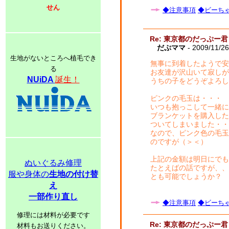
せん
◆注意事項
◆ビーちゃ
Re: 東京都のだっぷー君
だぷママ
- 2009/11/2
生地がないところへ植毛でき
無事に到着したようで安
る
お友達が沢山いて寂しが
NUiDA
誕生！
うちの子をどうぞよろし
ピンクの毛玉は・・・
いつも抱っこして一緒に
ブランケットを購入した
ついてしまいました・・
なので、ピンク色の毛玉
のですが（＞＜）
上記の金額は明日にでも
ぬいぐるみ修理
たとえばの話ですが、、
服や身体の
生地の付け替
とも可能でしょうか？
え
一部作り直し
◆注意事項
◆ビーちゃ
修理には材料が必要です
Re: 東京都のだっぷー君
材料もお送りください。