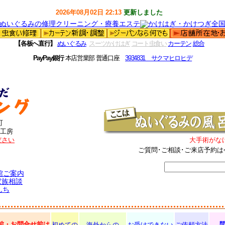
2026年08月02日 22:13
更新しました
【各板へ直行】
ぬいぐるみ
スーツかけはぎ
コート虫食い
カーテン
総合
PayPay銀行
本店営業部 普通口座
3934831 サクマヒロヒデ
町
工房
ださい
大手術がな
ご質問･ご相談･ご来店予約は
館ご案内
家族相談
んち
前・お問合せ前は
初めての
海外からの
お受けできない
ご依頼方法