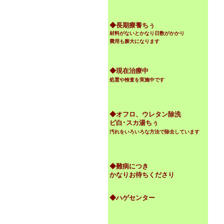
◆
長期療養ちぅ
材料がないとかなり日数がかかり
費用も膨大になります
◆現在治療中
処置や検査を実施中です
◆オフロ、ウレタン除洗
ビ白･スカ湯ちぅ
汚れをいろいろな方法で除去しています
◆難病につき
かなりお待ちくださり
◆ハゲセンター