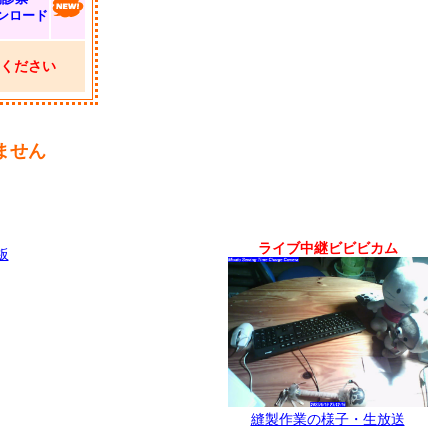
ンロード
ください
ません
ライブ中継ビビビカム
板
縫製作業の様子・生放送