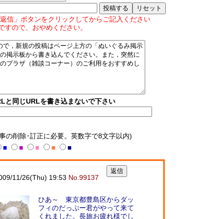
返信」ボタンをクリックしてからご記入ください
ですので、おやめください。
Lと同じURLを書き込まないで下さい
記事の削除･訂正に必要。英数字で8文字以内)
■
■
■
■
■
/11/26(Thu) 19:53
No.99137
ひあ～ 東京都豊島区からダッ
フィのだっぷー君がやって来て
くれました。長旅お疲れ様でし