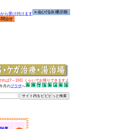
ければ7～10日 くらいでお帰りできますよ
今月の
プラザ
へ
問診票