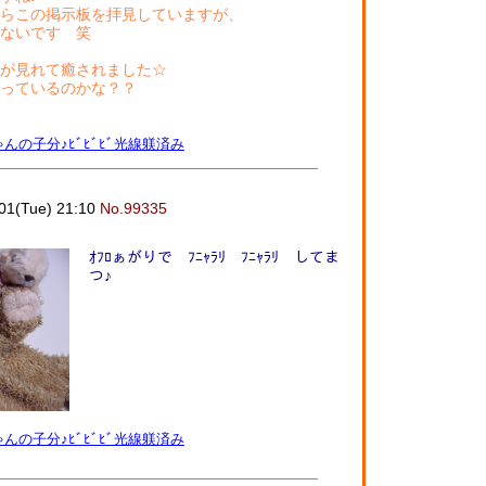
らこの掲示板を拝見していますが、
ないです 笑
が見れて癒されました☆
っているのかな？？
んの子分♪ﾋﾞﾋﾞﾋﾞ光線躾済み
01(Tue) 21:10
No.99335
ｵﾌﾛぁがりで ﾌﾆｬﾗﾘ ﾌﾆｬﾗﾘ してま
つ♪
んの子分♪ﾋﾞﾋﾞﾋﾞ光線躾済み