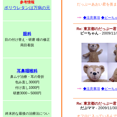
参考情報
だっぷーあおい君を羨ま
ポリウレタンは万病の元
◆注意事項
◆ビーちゃ
Re: 東京都のだっぷー君
ビーちゃん
- 2009/11
眼科
目の付け替え・研磨 瞳の修正
両目着脱
耳鼻咽喉科
鼻ムゲ治療・耳の骨折
包み直し3000円
付け直し1000円
◆注意事項
◆ビーちゃ
研磨3000～5000円
Re: 東京都のだっぷー君
だぷママ
- 2009/11/3
終末的な最後の治療法につい
オフロに入っているんで