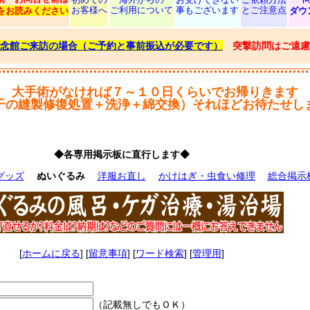
お客様へ
ご利用について
事もございます
とご注意点
をお読みください
ダウ
念館ご来訪の場合（ご予約と事前振込が必要です）
突撃訪問はご遠慮
大手術がなければ７～１０日くらいでお帰りきます
干の縫製修復処置＋洗浄＋綿交換）それほどお待たせし
◆各専用掲示板に直行します◆
グッズ
ぬいぐるみ
洋服お直し
かけはぎ・虫食い修理
総合掲示
[
ホームに戻る
] [
留意事項
] [
ワード検索
] [
管理用
]
（記載無しでもＯＫ）