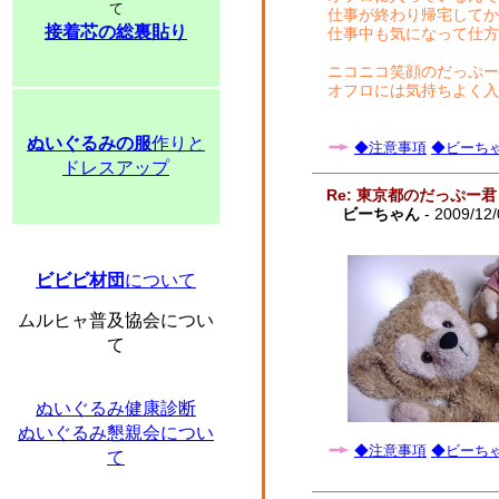
て
仕事が終わり帰宅してか
接着芯の総裏貼り
仕事中も気になって仕方
ニコニコ笑顔のだっぷー
オフロには気持ちよく入
ぬいぐるみの服
作りと
◆注意事項
◆ビーちゃ
ドレスアップ
Re: 東京都のだっぷー君
ビーちゃん
- 2009/12/
ビビビ材団
について
ムルヒャ普及協会につい
て
ぬいぐるみ健康診断
ぬいぐるみ懇親会につい
◆注意事項
◆ビーちゃ
て