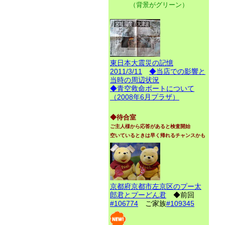
（背景がグリーン）
東日本大震災の記憶
2011/3/11
◆当店での影響と
当時の周辺状況
◆青空救命ボートについて
（2008年6月プラザ）
◆待合室
ご主人様から応答があると検査開始
空いているときは早く帰れるチャンスかも
京都府京都市左京区のプー太
郎君とプーどん君
◆前回
#106774
ご家族
#109345