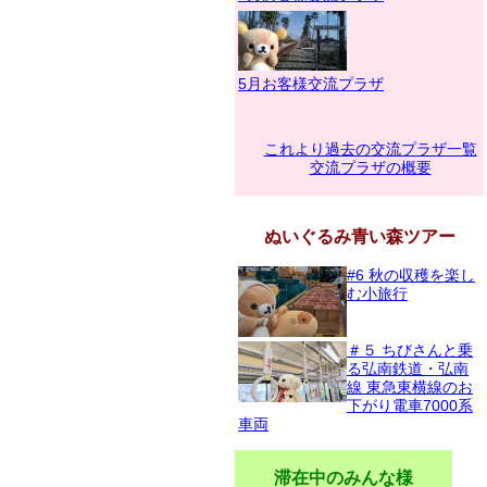
5月お客様交流プラザ
これより過去の交流プラザ一覧
交流プラザの概要
ぬいぐるみ青い森ツアー
#6 秋の収穫を楽し
む小旅行
＃５ ちびさんと乗
る弘南鉄道・弘南
線 東急東横線のお
下がり電車7000系
車両
滞在中のみんな様