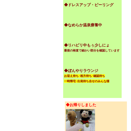
◆ドレスアップ・ピーリング
◆なめらか温泉療養中
◆リハビリ中もぅ少しにょ
最後の検査で細かい部分を確認しています
◆ぼんやりラウンジ
お迎え待ち･相方待ち･確認待ち
一時帰宅･出発待ち合せのみんな様
◆お帰りしました