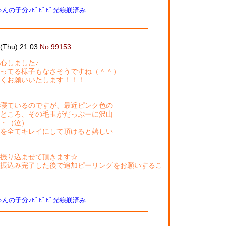
んの子分♪ﾋﾞﾋﾞﾋﾞ光線躾済み
6(Thu) 21:03
No.99153
心しました♪
ってる様子もなさそうですね（＾＾）
くお願いいたします！！！
寝ているのですが、最近ピンク色の
ところ、その毛玉がだっぷーに沢山
・（泣）
を全てキレイにして頂けると嬉しい
振り込ませて頂きます☆
振込み完了した後で追加ピーリングをお願いするこ
んの子分♪ﾋﾞﾋﾞﾋﾞ光線躾済み