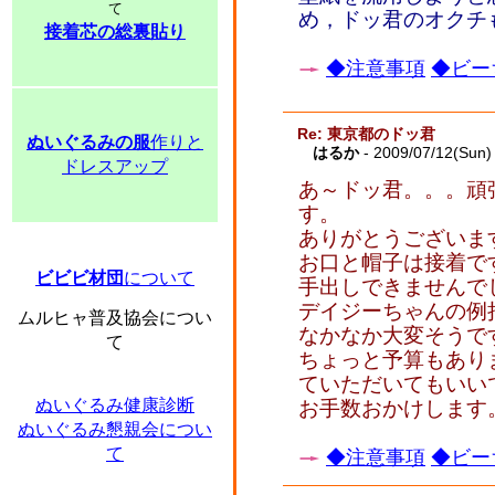
て
め，ドッ君のオクチ
接着芯の総裏貼り
◆注意事項
◆ビー
Re: 東京都のドッ君
ぬいぐるみの服
作りと
はるか
- 2009/07/12(Sun)
ドレスアップ
あ～ドッ君。。。頑
す。
ありがとうございま
お口と帽子は接着で
ビビビ材団
について
手出しできませんで
デイジーちゃんの例
ムルヒャ普及協会につい
なかなか大変そうで
て
ちょっと予算もあり
ていただいてもいい
ぬいぐるみ健康診断
お手数おかけします
ぬいぐるみ懇親会につい
て
◆注意事項
◆ビー