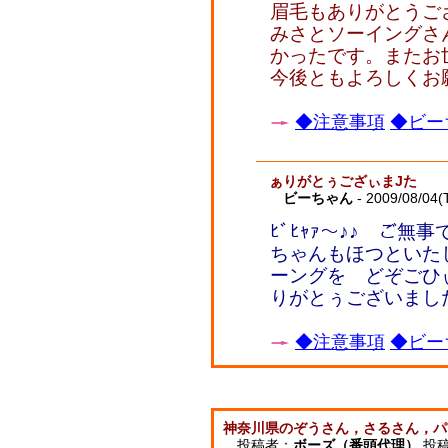
眉毛もありがとうご
みさとソーイングさ
かったです。またお
今後ともよろしくお
◆注意事項
◆ビー
ぁりがとぅござぃまJた
ビーちゃん
- 2009/08/04(
ﾋﾞﾋｬｧ～♪♪ ご無事
ちゃんもほつといたし
ーングを どぞごひ
りがとぅございまし
◆注意事項
◆ビー
神奈川県のぞうさん，さるさん，パ
投稿者：
ボーズ（番頭代理）
投稿日