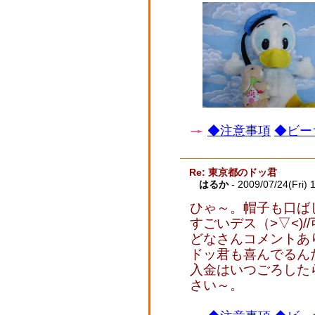
◆注意事項
◆ビー
Re: 東京都のドッ君
はるか
- 2009/07/24(Fri) 
ひゃ～。帽子も口ば
すごいデス（>▽<)/
どなさんコメントあ
ドッ君も喜んでるん
入金はいつごろした
さい～。