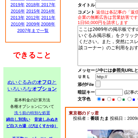
2019年
2018年
2017年
タイトル
2016年
2015年
2014年
コメント
返信は各記事の「返
企業の無断広告は営業妨害です
2013年
2012年
2011年
1日50,000円を請求します
2010年
2009年
2008年
2007年まで一覧
できること
メッセージ中には参照先URL
ＵＲＬ
ぬいぐるみの
オフロ
と
添付File
いろいろな
オプション
暗証キー
(記事
文字色
■
■
■
■
基本料金の計算方法
各種オプションについて
洗う前の特別な処置
東京都のドッ君
投稿者：
番頭 たま
投稿日：2009/07
綿出し別洗い
音波しみぬき
ビ白スカ湯（びはくすかゆ）