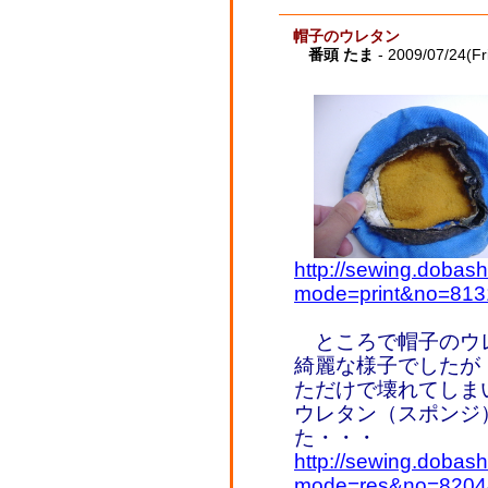
帽子のウレタン
番頭 たま
- 2009/07/24(Fr
http://sewing.dobash
mode=print&no=813
ところで帽子のウレタ
綺麗な様子でしたが
ただけで壊れてしま
ウレタン（スポンジ
た・・・
http://sewing.dobash
mode=res&no=8204