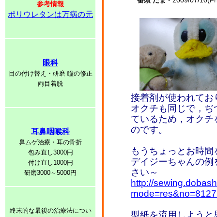
番頭 たま
- 2009/07/10(Fr
参考情報
ポリウレタンは万病の元
眼科
目の付け替え・研磨 瞳の修正
両目着脱
接着剤が使われてお
オクチも同じで，ぢ
ているため，オクチ
のです。
耳鼻咽喉科
鼻ムゲ治療・耳の骨折
もうちょっとお時間
包み直し3000円
デイジーちゃんの例
付け直し1000円
さい～
研磨3000～5000円
http://sewing.dobash
mode=res&no=8127
終末的な最後の治療法につい
型紙を流用しようと