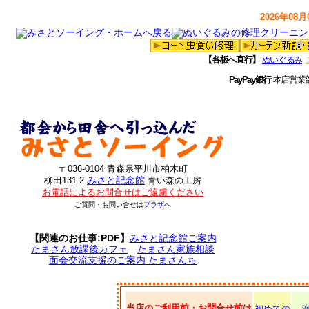
2026年08月0
【各板へ直行】
ぬいぐるみ
PayPay銀行
本店営業
〒036-0104 青森県平川市柏木町
みさと記念館
柳田131-2
青い森の工房
お電話によるお問合せはご遠慮ください
ご質問・お問い合せは
プラザ
へ
【関連のお仕事:PDF】
みさと記念館ご案内
たまさん放課後カフェ
たまさん家族相談
面会交流支援のご案内 たまさんち
当店のご利用前・お問合せ前は
初めての