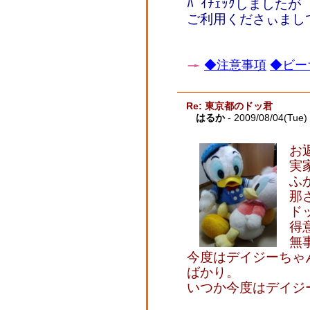
ﾊﾟｲﾁｪｯｸしました
ご利用くださぃま
◆注意事項
◆ビー
Re: 東京都のドッ君
はるか
- 2009/08/04(Tue)
お
実
ふ
那
ド
得
無
今度はデイジーちゃ
ばかり。
いつか今度はデイジ