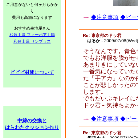
ご用意がないと何ヶ月もかか
り
◆注意事項
◆ビー
費用も高額になります
おすすめ生地屋さん
和歌山県 ファーボア工場
Re: 東京都のドッ君
はるか
- 2009/07/08(Wed
和歌山県 サンプラス
そうなんです。青色
でもお洋服を脱がせ
あまりきにしていな
一番気になっていた
ビビビ材団
について
た「手アカ」なのか
ことが悲しかったの
します。
でもだいぶキレイに
ドッ君～気持ちよか
◆注意事項
◆ビー
中綿の交換と
はらわたクッション
作り
Re: 東京都のドッ君