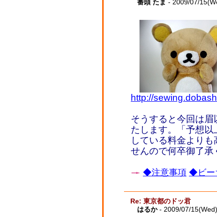
番頭 たま
- 2009/07/15(W
http://sewing.dobashi
そうすると今回は眉以
たします。「予想以
している料金よりも
せんので何卒御了承
◆注意事項
◆ビー
Re: 東京都のドッ君
はるか
- 2009/07/15(Wed