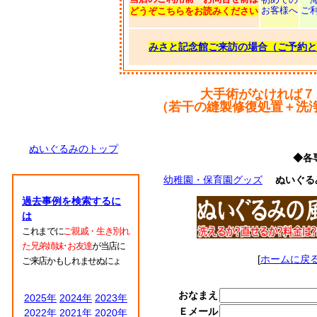
お客様へ
ご
どうぞこちらをお読みください
みさと記念館ご来訪の場合（ご予約と
大手術がなければ７
（若干の縫製修復処置＋洗
ぬいぐるみのトップ
◆各
幼稚園・保育園グッズ
ぬいぐる
過去事例を検索するに
は
これまでに
ご親戚・生き別れ
た兄弟姉妹･お友達
が当店に
[
ホームに戻
ご来店かもしれませぬにょ
おなまえ
2025年
2024年
2023年
Ｅメール
2022年
2021年
2020年