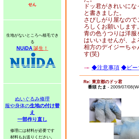
せん
ドッ君がきれいにな
と書きました。
さびしがり屋なので
ろしくお願いします
青の色うつりは洋服
生地がないところへ植毛でき
はいいませんが、よ
る
相方のデイジーちゃ
NUiDA
誕生！
す(笑)
◆注意事項
◆ビー
Re: 東京都のドッ君
番頭 たま
- 2009/07/08(W
ぬいぐるみ修理
服や身体の
生地の付け替
え
一部作り直し
修理には材料が必要です
材料もお送りください。