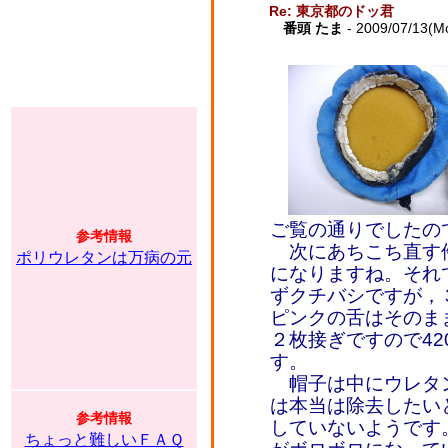
Re: 東京都のドッ君
番頭 たま
- 2009/07/13(M
ご覧の通りでしたの
参考情報
次にあちこち直す
ポリウレタンは万病の元
になりますね。それ
ずクチバシですが，３
ピンクの舌はそのま
２枚接ぎですので420
す。
帽子は中にウレタ
は本当は除去したい
参考情報
していないようです
ちょっと難しいＦＡＱ