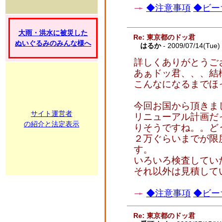
◆注意事項
◆ビー
大雨・洪水に被災した
Re: 東京都のドッ君
ぬいぐるみのみんな様へ
はるか
- 2009/07/14(Tue)
詳しくありがとうご
あぁドッ君、、、結
こんなになるまでほっ
今回お国から頂きま
サイト運営者
リニューアル計画だ
の紹介と法定表示
りそうですね。。ど
２万ぐらいまでが限
す。
いろいろ検査してい
それ以外は見積して
◆注意事項
◆ビー
Re: 東京都のドッ君