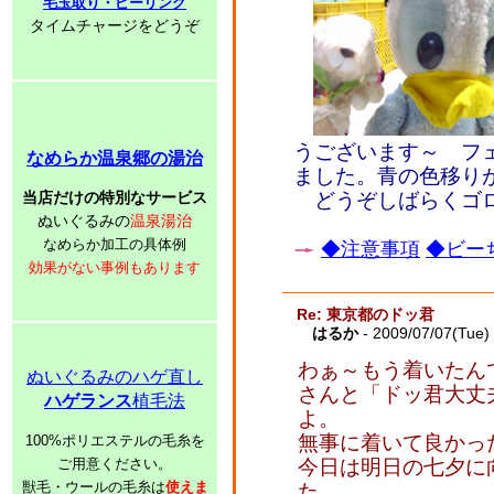
毛玉取り・ピーリング
タイムチャージをどうぞ
うございます～ フ
なめらか温泉郷の湯治
ました。青の色移り
当店だけの特別なサービス
どうぞしばらくゴロ
ぬいぐるみの
温泉湯治
なめらか加工の具体例
◆注意事項
◆ビーち
効果がない事例もあります
Re: 東京都のドッ君
はるか
- 2009/07/07(Tue)
わぁ～もう着いたん
ぬいぐるみのハゲ直し
さんと「ドッ君大丈
ハゲランス
植毛法
よ。
無事に着いて良かっ
100%ポリエステルの毛糸を
ご用意ください。
今日は明日の七夕に
獣毛・ウールの毛糸は
使えま
た。