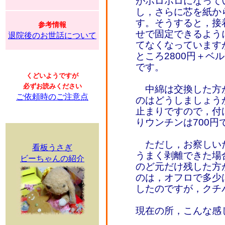
がボロボロになって
し，さらに芯を紙か
す。そうすると，接
参考情報
せで固定できるよう
退院後のお世話について
てなくなっています
ところ2800円＋ベ
です。
くどいようですが
必ずお読みください
中綿は交換した方
ご依頼時のご注意点
のはどうしましょうか
止まりですので，付け
りウンチンは700円
ただし，お察しい
看板うさぎ
うまく剥離できた場
ビーちゃんの紹介
のど元だけ残した方
のは，オフロで多少
したのですが，クチ
現在の所，こんな感