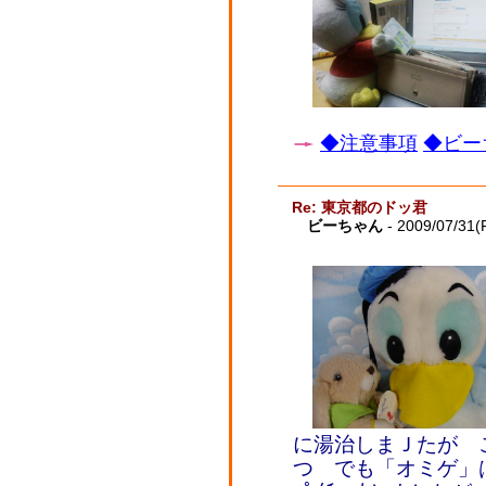
◆注意事項
◆ビー
Re: 東京都のドッ君
ビーちゃん
- 2009/07/31(F
に湯治しまＪたが 
つ でも「オミゲ」は