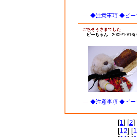
◆注意事項
◆ビー
ごちそぅさまでした
ビーちゃん
- 2009/10/16(F
◆注意事項
◆ビー
[
1
] [
2
] 
[
12
] [
1