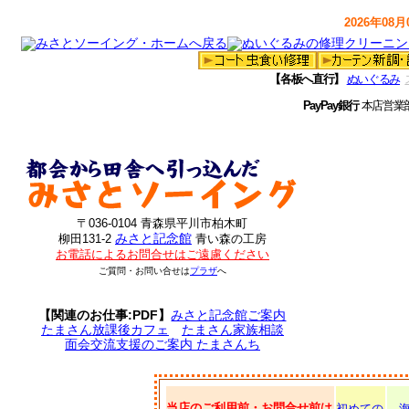
2026年08月0
【各板へ直行】
ぬいぐるみ
PayPay銀行
本店営業
〒036-0104 青森県平川市柏木町
みさと記念館
柳田131-2
青い森の工房
お電話によるお問合せはご遠慮ください
ご質問・お問い合せは
プラザ
へ
【関連のお仕事:PDF】
みさと記念館ご案内
たまさん放課後カフェ
たまさん家族相談
面会交流支援のご案内 たまさんち
当店のご利用前・お問合せ前は
初めての