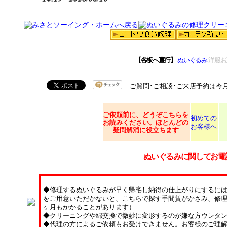
【各板へ直行】
ぬいぐるみ
洋服お
ご質問･ご相談･ご来店予約は今
ご依頼
前に、どうぞこちらを
初めての
お読みください。ほとんどの
お客様へ
疑問解消に役立ちます
ぬいぐるみに関してお電
◆修理するぬいぐるみが早く帰宅し納得の仕上がりにするに
をご用意いただかないと、こちらで探す手間賃がかさみ、修理
ヶ月もかかることがあります）
◆クリーニングや綿交換で微妙に変形するのが嫌な方ウレタ
◆代理の方によるご依頼もお受けできません。お客様のご理