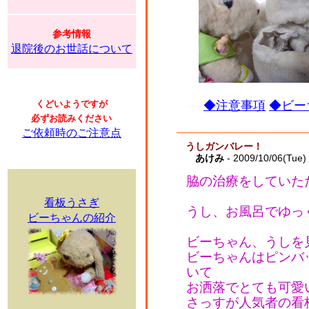
参考情報
退院後のお世話について
くどいようですが
◆注意事項
◆ビー
必ずお読みください
ご依頼時のご注意点
うしガンバレー！
あけみ
- 2009/10/06(Tue)
脇の治療をしていた
看板うさぎ
うし、お風呂でゆっ
ビーちゃんの紹介
ビーちゃん、うしを
ビーちゃんはピンバ
いて
お洒落でとても可愛
さっすが人気者の看