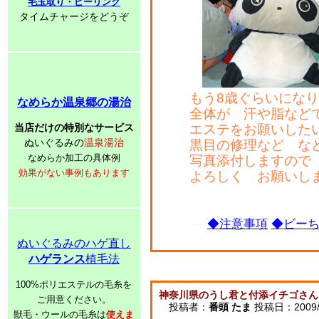
毛玉取り・ピーリング
タイムチャージをどうぞ
もう8歳ぐらいにな
なめらか温泉郷の湯治
全体が 汗や脂など
当店だけの特別なサービス
エステをお願いした
ぬいぐるみの
温泉湯治
黒目の修理など な
なめらか加工の具体例
写真添付しますので
効果がない事例もあります
よろしく お願いし
◆注意事項
◆ビーち
ぬいぐるみのハゲ直し
ハゲランス
植毛法
100%ポリエステルの毛糸を
神奈川県のうし君と付添イチゴさん
ご用意ください。
投稿者：
番頭 たま
投稿日：2009/10
獣毛・ウールの毛糸は
使えま