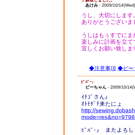
了解致しました。
あけみ
- 2009/10/14(Wed
うし、大切にします
ありがとうございま
うしはもぅすでにま
楽しみに計画を立て
宜しくお願い致しま
◆注意事項
◆ビー
ﾋﾞﾊﾞｰ♪
ビーちゃん
- 2009/10/14(
ｲﾁｺﾞさん♪
ｵﾄﾓﾀﾞﾁ来たにょ
http://sewing.dobash
mode=res&no=9798
ﾋﾞﾊﾞｰ♪ またよろ