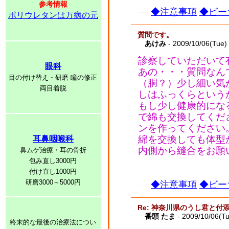
参考情報
◆注意事項
◆ビー
ポリウレタンは万病の元
質問です。
あけみ
- 2009/10/06(Tue)
診察していただいて
眼科
あの・・・質問なん
目の付け替え・研磨 瞳の修正
（胴？）少し細い気
両目着脱
しはふっくらという
もし少し健康的にな
で綿も交換してくだ
ンを作ってください
綿を交換しても体型
耳鼻咽喉科
内側から縫合をお願
鼻ムゲ治療・耳の骨折
包み直し3000円
付け直し1000円
研磨3000～5000円
◆注意事項
◆ビー
Re: 神奈川県のうし君と付
番頭 たま
- 2009/10/06(T
終末的な最後の治療法につい