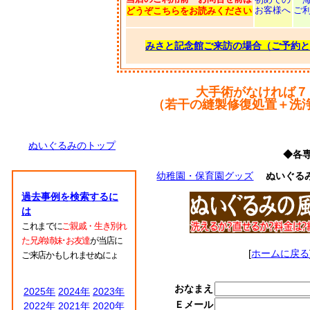
お客様へ
ご
どうぞこちらをお読みください
みさと記念館ご来訪の場合（ご予約と
大手術がなければ７
（若干の縫製修復処置＋洗
ぬいぐるみのトップ
◆各
幼稚園・保育園グッズ
ぬいぐる
過去事例を検索するに
は
これまでに
ご親戚・生き別れ
た兄弟姉妹･お友達
が当店に
[
ホームに戻る
ご来店かもしれませぬにょ
おなまえ
2025年
2024年
2023年
Ｅメール
2022年
2021年
2020年