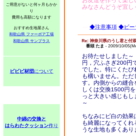
お友達を作って楽し
ご用意がないと何ヶ月もかか
みなさんどうぞ宜し
り
費用も高額になります
◆注意事項
◆ビー
おすすめ生地屋さん
和歌山県 ファーボア工場
Re: 神奈川県のうし君と付
和歌山県 サンプラス
番頭 たま
- 2009/10/05(M
お待たせしました～ 
円，穴ふさぎ200
でした。特にくたび
ビビビ材団
について
も構いません。ただ
す。内側からの縫合
しくは交換1500
っと大きい感じもし
～
ちなみにビ白の効果
中綿の交換と
も綺麗になってくれ
はらわたクッション
作り
うな生地も多くあり