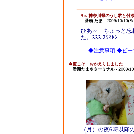
Re: 神奈川県のうし君と付
番頭 たま
- 2009/10/10(Sa
ひあ～ ちょっと忘
た。ｽｽｽ,ｽﾐﾏｾﾝ
◆注意事項
◆ビー
今度こそ おかえりしました
番頭たま＠ターミナル
- 2009/10
（月）の夜6時以降