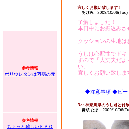
宜しくお願い致します！
あけみ
- 2009/10/06(Tue)
了解しました！
本日中にお振込みさ
クッションの生地は
うしは心配性でドキ
すので「大丈夫だよ
い。
参考情報
宜しくお願い致しま
ポリウレタンは万病の元
◆注意事項
◆ビー
Re: 神奈川県のうし君と付
番頭 たま
- 2009/10/06(T
参考情報
ちょっと難しいＦＡＱ