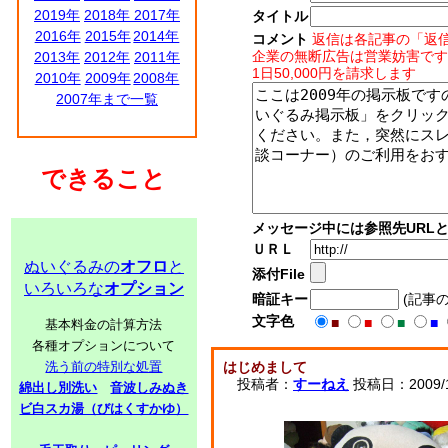
2019年
2018年
2017年
タイトル
2016年
2015年
2014年
コメント
返信は各記事の「返
企業の無断広告は営業妨害です
2013年
2012年
2011年
1日50,000円を請求します
2010年
2009年
2008年
2007年まで一覧
できること
メッセージ中には参照先URL
ＵＲＬ
ぬいぐるみの
オフロ
と
添付File
いろいろな
オプション
暗証キー
(記事
文字色
■
■
■
■
基本料金の計算方法
各種オプションについて
洗う前の特別な処置
はじめまして
投稿者：
すーねえ
投稿日：2009/10
綿出し別洗い
音波しみぬき
ビ白スカ湯（びはくすかゆ）