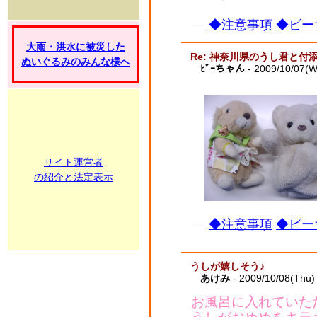
◆注意事項
◆ビー
大雨・洪水に被災した
Re: 神奈川県のうし君と付
ぬいぐるみのみんな様へ
ﾋﾞｰちゃん
- 2009/10/07(
サイト運営者
の紹介と法定表示
◆注意事項
◆ビー
うしが嬉しそう♪
あけみ
- 2009/10/08(Thu)
お風呂に入れていた