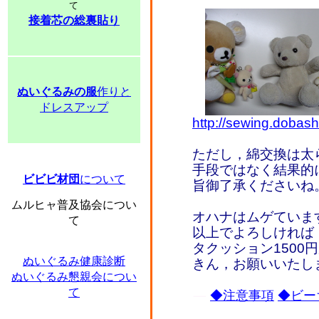
て
接着芯の総裏貼り
ぬいぐるみの服
作りと
ドレスアップ
http://sewing.dobash
ただし，綿交換は太
手段ではなく結果的
ビビビ材団
について
旨御了承くださいね
ムルヒャ普及協会につい
オハナはムゲていま
て
以上でよろしければ
タクッション1500
ぬいぐるみ健康診断
きん，お願いいたし
ぬいぐるみ懇親会につい
て
◆注意事項
◆ビー