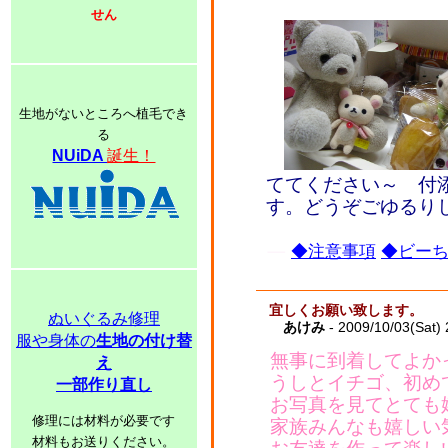
せん
生地がないところへ植毛でき
る
NUiDA
誕生！
ててください～ 付
す。どうぞごゆるり
◆注意事項
◆ビーち
宜しくお願い致します。
ぬいぐるみ修理
あけみ
- 2009/10/03(Sat)
服や身体の
生地の付け替
無事に到着してよか
え
うしとイチゴ、初め
一部作り直し
お写真を見てとても
修理には材料が必要です
家族みんなも嬉しい
材料もお送りください。