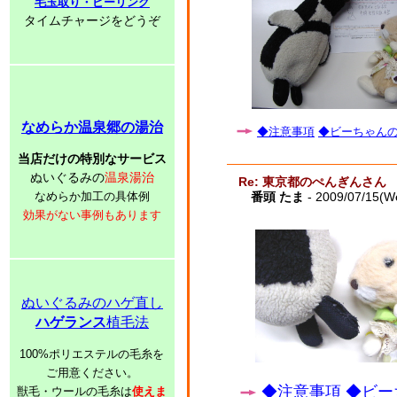
毛玉取り・ピーリング
タイムチャージをどうぞ
なめらか温泉郷の湯治
◆注意事項
◆ビーちゃんの子
当店だけの特別なサービス
ぬいぐるみの
温泉湯治
Re: 東京都のぺんぎんさん
なめらか加工の具体例
番頭 たま
- 2009/07/15(W
効果がない事例もあります
ぬいぐるみのハゲ直し
ハゲランス
植毛法
100%ポリエステルの毛糸を
ご用意ください。
◆注意事項
◆ビー
獣毛・ウールの毛糸は
使えま