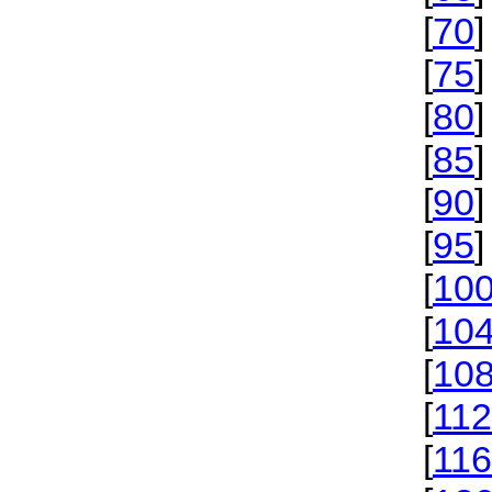
[
70
]
[
75
]
[
80
]
[
85
]
[
90
]
[
95
]
[
10
[
10
[
10
[
112
[
116