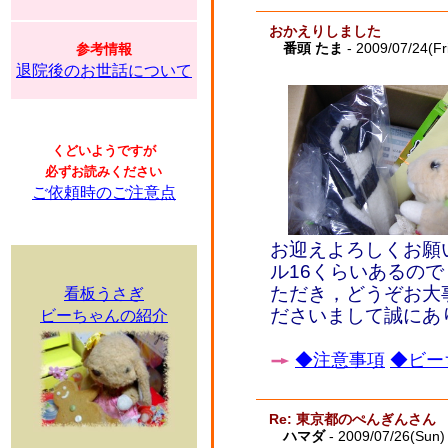
おかえりしました
番頭 たま
- 2009/07/24(Fr
参考情報
退院後のお世話について
くどいようですが
必ずお読みください
ご依頼時のご注意点
お迎えよろしくお願
ル16くらいあるの
ただき，どうぞお大
看板うさぎ
ださいまして誠にあ
ビーちゃんの紹介
◆注意事項
◆ビー
Re: 東京都のぺんぎんさん
ハマダ
- 2009/07/26(Sun)