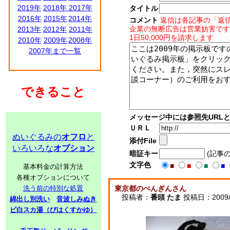
2019年
2018年
2017年
タイトル
2016年
2015年
2014年
コメント
返信は各記事の「返
企業の無断広告は営業妨害です
2013年
2012年
2011年
1日50,000円を請求します
2010年
2009年
2008年
2007年まで一覧
できること
メッセージ中には参照先URL
ＵＲＬ
ぬいぐるみの
オフロ
と
添付File
いろいろな
オプション
暗証キー
(記事
文字色
■
■
■
■
基本料金の計算方法
各種オプションについて
洗う前の特別な処置
東京都のぺんぎんさん
投稿者：
番頭 たま
投稿日：2009/07
綿出し別洗い
音波しみぬき
ビ白スカ湯（びはくすかゆ）