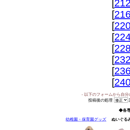
[
21
[
21
[
22
[
22
[
22
[
23
[
23
[
24
- 以下のフォームから自
投稿後の処理
◆各
幼稚園・保育園グッズ
ぬいぐる