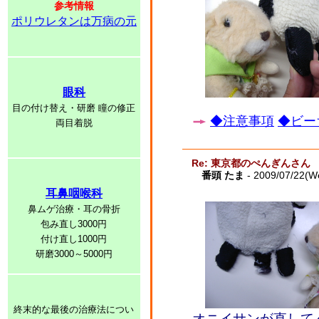
参考情報
ポリウレタンは万病の元
眼科
目の付け替え・研磨 瞳の修正
◆注意事項
◆ビー
両目着脱
Re: 東京都のぺんぎんさん
番頭 たま
- 2009/07/22(W
耳鼻咽喉科
鼻ムゲ治療・耳の骨折
包み直し3000円
付け直し1000円
研磨3000～5000円
終末的な最後の治療法につい
オニイサンが直して