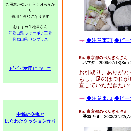
ご用意がないと何ヶ月もかか
り
費用も高額になります
おすすめ生地屋さん
和歌山県 ファーボア工場
和歌山県 サンプラス
◆注意事項
◆ビー
Re: 東京都のぺんぎんさん
ハマダ
- 2009/07/18(Sat)
ビビビ材団
について
お引取り、ありがと
もし、足のほつれが
直していただきたい
◆注意事項
◆ビー
Re: 東京都のぺんぎんさん
中綿の交換と
番頭 たま
- 2009/07/22(W
はらわたクッション
作り