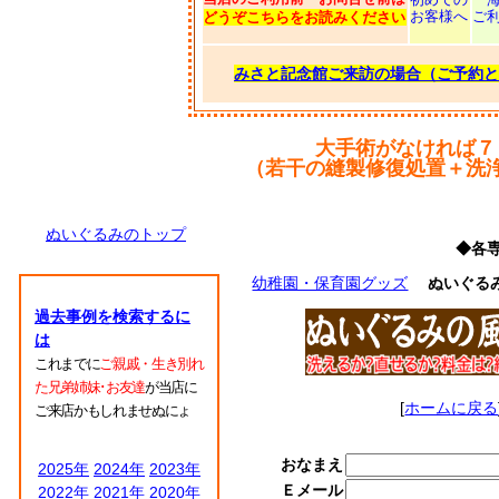
お客様へ
ご
どうぞこちらをお読みください
みさと記念館ご来訪の場合（ご予約と
大手術がなければ７
（若干の縫製修復処置＋洗
ぬいぐるみのトップ
◆各
幼稚園・保育園グッズ
ぬいぐる
過去事例を検索するに
は
これまでに
ご親戚・生き別れ
た兄弟姉妹･お友達
が当店に
[
ホームに戻る
ご来店かもしれませぬにょ
おなまえ
2025年
2024年
2023年
Ｅメール
2022年
2021年
2020年