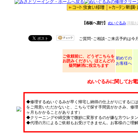
【各板へ直行】
ぬいぐるみ
洋服お
ご質問･ご相談･ご来店予約は今
ご依頼
前に、どうぞこちらを
初めての
お読みください。ほとんどの
お客様へ
疑問解消に役立ちます
ぬいぐるみに関してお電
◆修理するぬいぐるみが早く帰宅し納得の仕上がりにするに
をご用意いただかないと、こちらで探す手間賃がかさみ、修理
ヶ月もかかることがあります）
◆クリーニングや綿交換で微妙に変形するのが嫌な方ウレタ
◆代理の方によるご依頼もお受けできません。お客様のご理