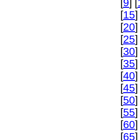
[
9
] [
[
15
]
[
20
]
[
25
]
[
30
]
[
35
]
[
40
]
[
45
]
[
50
]
[
55
]
[
60
]
[
65
]