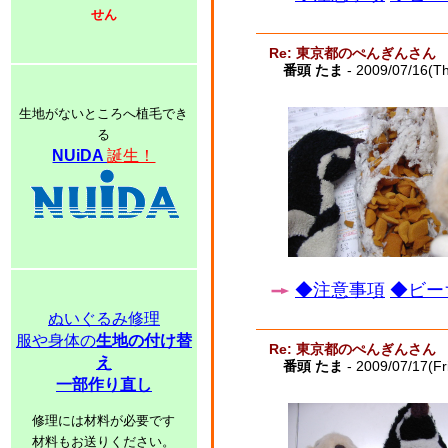
せん
Re: 東京都のぺんぎんさん
番頭 たま
- 2009/07/16(T
生地がないところへ植毛でき
る
NUiDA
誕生！
◆注意事項
◆ビー
ぬいぐるみ修理
服や身体の
生地の付け替
Re: 東京都のぺんぎんさん
え
番頭 たま
- 2009/07/17(Fr
一部作り直し
修理には材料が必要です
材料もお送りください。