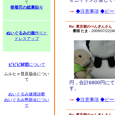
て
接着芯の総裏貼り
◆注意事項
◆ビー
Re: 東京都のぺんぎんさん
番頭 たま
- 2009/07/22(W
ぬいぐるみの服
作りと
ドレスアップ
ビビビ材団
について
ムルヒャ普及協会につい
て
円，合計6900円に
す。
ぬいぐるみ健康診断
◆注意事項
◆ビー
ぬいぐるみ懇親会につい
て
Re: 東京都のぺんぎんさん