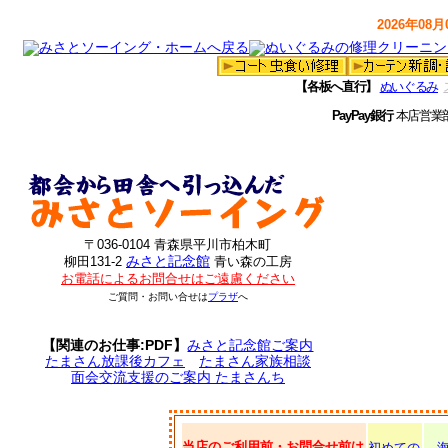
2026年08月0
【各板へ直行】
ぬいぐるみ
PayPay銀行
本店営業
〒036-0104 青森県平川市柏木町
みさと記念館
柳田131-2
青い森の工房
お電話によるお問合せはご遠慮ください
ご質問・お問い合せは
プラザ
へ
【関連のお仕事:PDF】
みさと記念館ご案内
たまさん放課後カフェ
たまさん家族相談
面会交流支援のご案内 たまさんち
当店のご利用前・お問合せ前は
初めての