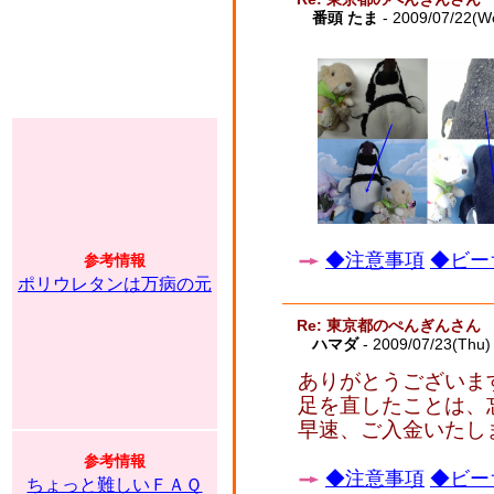
番頭 たま
- 2009/07/22(W
◆注意事項
◆ビー
参考情報
ポリウレタンは万病の元
Re: 東京都のぺんぎんさん
ハマダ
- 2009/07/23(Thu)
ありがとうございま
足を直したことは、
早速、ご入金いたし
参考情報
◆注意事項
◆ビー
ちょっと難しいＦＡＱ